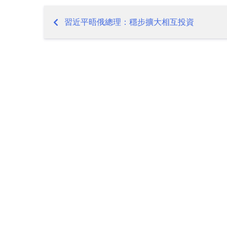
習近平晤俄總理：穩步擴大相互投資
Post
navigation