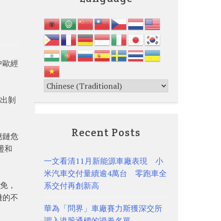
中歐經
作出剝
Recent Posts
應鏈危
盪和
一文看清11月新能源車廠表現 小
米汽車交付量續逾4萬台 零跑車全
豁免，
系交付再創新高
鏈的不
華為「問界」車廠賽力斯獲深交所
調入港股通標的證券名單