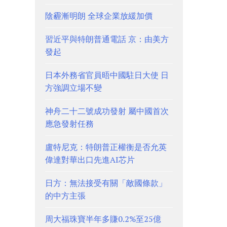
陰霾漸明朗 全球企業放緩加價
習近平與特朗普通電話 京：由美方
發起
日本外務省官員晤中國駐日大使 日
方強調立場不變
神舟二十二號成功發射 屬中國首次
應急發射任務
盧特尼克：特朗普正權衡是否允英
偉達對華出口先進AI芯片
日方：無法接受有關「敵國條款」
的中方主張
周大福珠寶半年多賺0.2%至25億