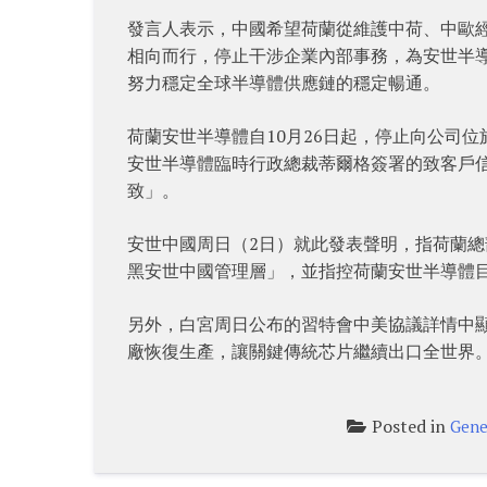
發言人表示，中國希望荷蘭從維護中荷、中歐
相向而行，停止干涉企業內部事務，為安世半
努力穩定全球半導體供應鏈的穩定暢通。
荷蘭安世半導體自10月26日起，停止向公司
安世半導體臨時行政總裁蒂爾格簽署的致客戶
致」。
安世中國周日（2日）就此發表聲明，指荷蘭
黑安世中國管理層」，並指控荷蘭安世半導體目
另外，白宮周日公布的習特會中美協議詳情中顯示
廠恢復生產，讓關鍵傳統芯片繼續出口全世界
Posted in
Gene