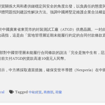
經貿關係大局和產供鏈穩定與安全的角度出發，以負責任的態度
導體問題找到建設性解決方法。強調中國將堅定維護企業合法權
位於中國廣東省東莞市的封裝測試工廠（ATGD）供應晶圓。一封
信函指，這是由「當地管理層近期未能履行約定的合同付款條款
總部對中國管理層未能履行合同條款的說法「完全是無中生有，惡
前欠付ATGD的貨款高達10億元人民幣。
，中方將採取適當措施，確保安世半導體（Nexperia）在中
。
Tagged
,
,
ral
中歐經貿
商務部
荷蘭