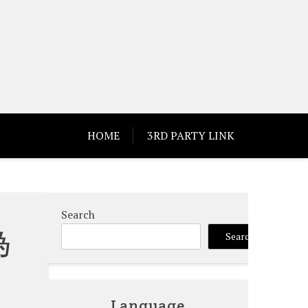
HOME
3RD PARTY LINK
Search
為
Search
Language