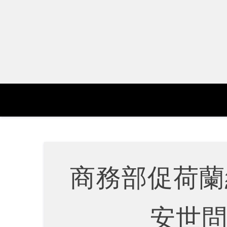
Skip
to
content
商務部促荷蘭
安世