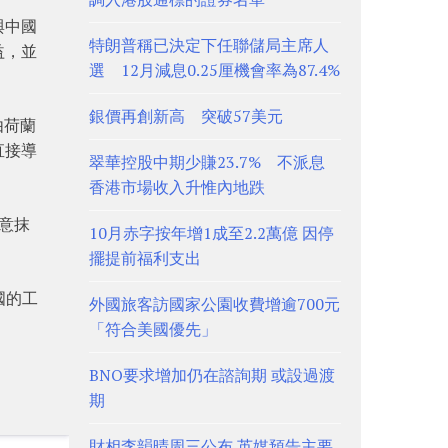
與中國
特朗普稱已決定下任聯儲局主席人
益，並
選 12月減息0.25厘機會率為87.4%
銀價再創新高 突破57美元
由荷蘭
直接導
翠華控股中期少賺23.7% 不派息
香港市場收入升惟內地跌
意抹
10月赤字按年增1成至2.2萬億 因停
擺提前福利支出
國的工
外國旅客訪國家公園收費增逾700元
「符合美國優先」
BNO要求增加仍在諮詢期 或設過渡
期
財相李韻晴周三公布 英媒預告主要