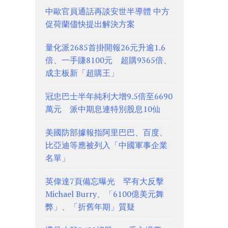
中歐官員通話再談安世半導體 中方
促荷蘭儘快提出解決方案
量化派2685首掛開報26元升逾1.6
倍、一手賺8100元 超購9365倍、
成主板新「超購王」
冠忠巴士半年純利大增9.5倍至6690
萬元 派中期息連特別股息10仙
美國防部據報指阿里巴巴、百度、
比亞迪等應被列入「中國軍事企業
名單」
英偉達7頁備忘曝光 罕有大反擊
Michael Burry、「6100億美元舞
弊」、「折舊年期」質疑