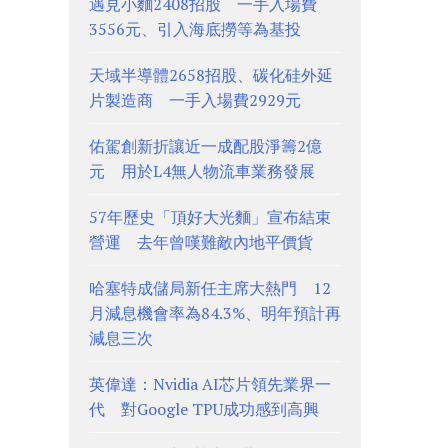
遇見小麵2408招股 一手入場費
3556元、引入海底撈等為基投
天域半導體2658招股、碳化硅外延
片製造商 一手入場費2929元
佑駕創新折讓近一成配股淨籌2億
元 用於L4無人物流車業務發展
57年歷史「頂好大光麵」宣布結束
營運 去年曾嘆難敵內地平價貨
哈塞特成儲局新任主席大熱門 12
月減息機會率為84.3%、明年預計再
減息三次
英偉達：Nvidia AI芯片領先業界一
代 對Google TPU成功感到高興