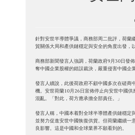
針對安世半導體爭議，商務部周二批評，荷蘭
貿關係大局和產供鏈穩定與安全的角度出發，
商務部新聞發言人強調，荷蘭政府9月30日發
奪中國企業股權的錯誤裁決，嚴重侵害中國企
發言人續說，此後荷政府不顧中國多次在磋商
機。安世荷蘭10月26日宣佈停止向安世中國
混亂。「對此，荷方應承擔全部責任。」
發言人稱，中國本着對全球半導體產供鏈穩定與
並努力促進安世中國恢復供貨。但荷蘭繼續一
良影響。這是中國和全球業界不願看到的。