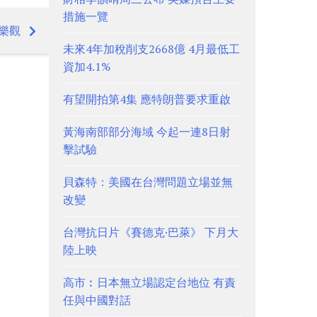
措施一覽
樂觀
未來4年加稅削支2668億 4月最低工
資加4.1%
有望開拍第4集 應特朗普要求重啟
黃海南部部分海域 今起一連8日射
擊試驗
貝森特：美國在台灣問題立場並無
改變
台灣抗日片《賽德克·巴萊》 下月大
陸上映
高市︰日本無立場認定台地位 有責
任與中國對話