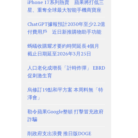
iPhone 17系列熱賣 蘋果將打低三
星、重奪全球最大智能手機商寶座
ChatGPT據報預計2030年至少2.2億
付費用戶 近日新推購物助手功能
螞蟻收購耀才要約時間延長4個月
截止日期延至2026年3月25日
人口老化成增長「計時炸彈」 EBRD
促刺激生育
烏修訂19點和平方案 本周料無「特
澤會」
勒令蘋果Google整頓 打擊冒充政府
詐騙
削政府支出浪費 推日版DOGE