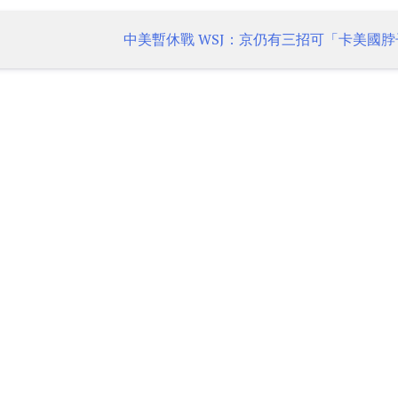
中美暫休戰 WSJ：京仍有三招可「卡美國脖