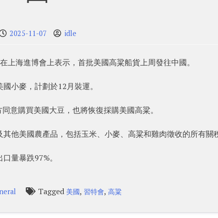
2025-11-07
idle
n周四在上海進博會上表示，首批美國高粱船貨上周發往中國。
美國小麥，計劃於12月裝運。
方同意購買美國大豆，也將恢復採購美國高粱。
及其他美國農產品，包括玉米、小麥、高粱和雞肉徵收的所有關
口量暴跌97%。
Tagged
,
,
neral
美國
習特會
高粱