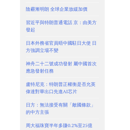
陰霾漸明朗 全球企業放緩加價
習近平與特朗普通電話 京：由美方
發起
日本外務省官員晤中國駐日大使 日
方強調立場不變
神舟二十二號成功發射 屬中國首次
應急發射任務
盧特尼克：特朗普正權衡是否允英
偉達對華出口先進AI芯片
日方：無法接受有關「敵國條款」
的中方主張
周大福珠寶半年多賺0.2%至25億