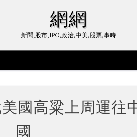
網網
新聞,股市,IPO,政治,中美,股票,事時
批美國高粱上周運往
國