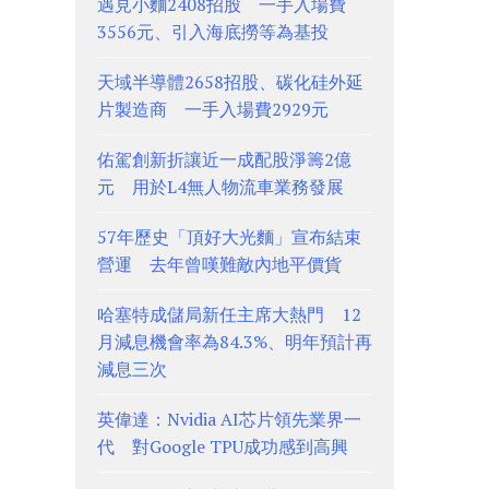
遇見小麵2408招股 一手入場費
3556元、引入海底撈等為基投
天域半導體2658招股、碳化硅外延
片製造商 一手入場費2929元
佑駕創新折讓近一成配股淨籌2億
元 用於L4無人物流車業務發展
57年歷史「頂好大光麵」宣布結束
營運 去年曾嘆難敵內地平價貨
哈塞特成儲局新任主席大熱門 12
月減息機會率為84.3%、明年預計再
減息三次
英偉達：Nvidia AI芯片領先業界一
代 對Google TPU成功感到高興