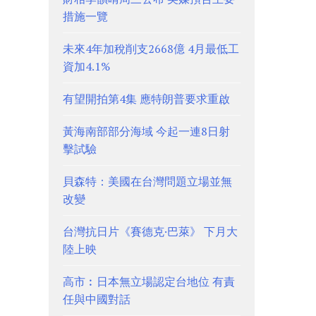
措施一覽
未來4年加稅削支2668億 4月最低工
資加4.1%
有望開拍第4集 應特朗普要求重啟
黃海南部部分海域 今起一連8日射
擊試驗
貝森特：美國在台灣問題立場並無
改變
台灣抗日片《賽德克·巴萊》 下月大
陸上映
高市︰日本無立場認定台地位 有責
任與中國對話