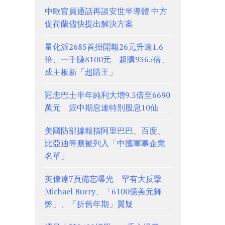
中歐官員通話再談安世半導體 中方
促荷蘭儘快提出解決方案
量化派2685首掛開報26元升逾1.6
倍、一手賺8100元 超購9365倍、
成主板新「超購王」
冠忠巴士半年純利大增9.5倍至6690
萬元 派中期息連特別股息10仙
美國防部據報指阿里巴巴、百度、
比亞迪等應被列入「中國軍事企業
名單」
英偉達7頁備忘曝光 罕有大反擊
Michael Burry、「6100億美元舞
弊」、「折舊年期」質疑