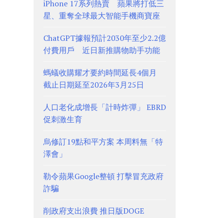
iPhone 17系列熱賣 蘋果將打低三
星、重奪全球最大智能手機商寶座
ChatGPT據報預計2030年至少2.2億
付費用戶 近日新推購物助手功能
螞蟻收購耀才要約時間延長4個月
截止日期延至2026年3月25日
人口老化成增長「計時炸彈」 EBRD
促刺激生育
烏修訂19點和平方案 本周料無「特
澤會」
勒令蘋果Google整頓 打擊冒充政府
詐騙
削政府支出浪費 推日版DOGE