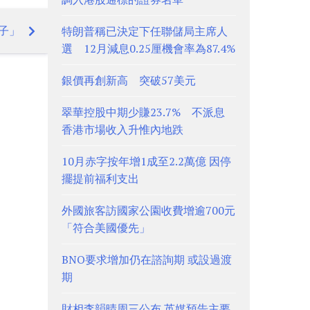
子」
特朗普稱已決定下任聯儲局主席人
選 12月減息0.25厘機會率為87.4%
銀價再創新高 突破57美元
翠華控股中期少賺23.7% 不派息
香港市場收入升惟內地跌
10月赤字按年增1成至2.2萬億 因停
擺提前福利支出
外國旅客訪國家公園收費增逾700元
「符合美國優先」
BNO要求增加仍在諮詢期 或設過渡
期
財相李韻晴周三公布 英媒預告主要