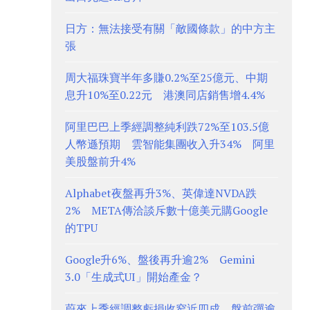
日方：無法接受有關「敵國條款」的中方主
張
周大福珠寶半年多賺0.2%至25億元、中期
息升10%至0.22元 港澳同店銷售增4.4%
阿里巴巴上季經調整純利跌72%至103.5億
人幣遜預期 雲智能集團收入升34% 阿里
美股盤前升4%
Alphabet夜盤再升3%、英偉達NVDA跌
2% META傳洽談斥數十億美元購Google
的TPU
Google升6%、盤後再升逾2% Gemini
3.0「生成式UI」開始產金？
蔚來上季經調整虧損收窄近四成、盤前彈逾