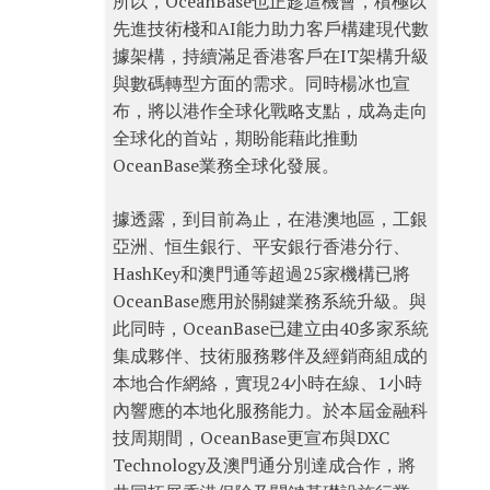
所以，OceanBase也正趁這機會，積極以
先進技術棧和AI能力助力客戶構建現代數
據架構，持續滿足香港客戶在IT架構升級
與數碼轉型方面的需求。同時楊冰也宣
布，將以港作全球化戰略支點，成為走向
全球化的首站，期盼能藉此推動
OceanBase業務全球化發展。
據透露，到目前為止，在港澳地區，工銀
亞洲、恒生銀行、平安銀行香港分行、
HashKey和澳門通等超過25家機構已將
OceanBase應用於關鍵業務系統升級。與
此同時，OceanBase已建立由40多家系統
集成夥伴、技術服務夥伴及經銷商組成的
本地合作網絡，實現24小時在線、1小時
內響應的本地化服務能力。於本屆金融科
技周期間，OceanBase更宣布與DXC
Technology及澳門通分別達成合作，將