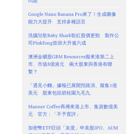
問題
Google Nano Banana Pro來了！生成圖像
能力大提升 支持多種語言
洗腦兒歌Baby Shark歌紅股價更勁 製作公
司Pinkfong首掛大升逾六成
澳洲金礦股GBM Resources擬來港第二上
市、市值8億港元 兩大股東與香港有聯
繫？
「遇見小麵」據報已展開預路演、擬集1億
美元 股東包括碧桂園九毛九
Manner Coffee再傳來港上市、集資數億美
元 官方：「不予置評」
加密幣ETF巨頭「灰度」申美股IPO、AUM