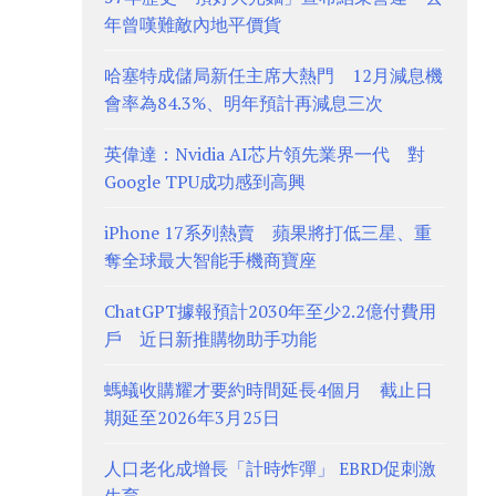
年曾嘆難敵內地平價貨
哈塞特成儲局新任主席大熱門 12月減息機
會率為84.3%、明年預計再減息三次
英偉達：Nvidia AI芯片領先業界一代 對
Google TPU成功感到高興
iPhone 17系列熱賣 蘋果將打低三星、重
奪全球最大智能手機商寶座
ChatGPT據報預計2030年至少2.2億付費用
戶 近日新推購物助手功能
螞蟻收購耀才要約時間延長4個月 截止日
期延至2026年3月25日
人口老化成增長「計時炸彈」 EBRD促刺激