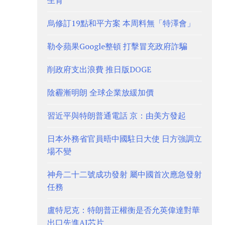
生育
烏修訂19點和平方案 本周料無「特澤會」
勒令蘋果Google整頓 打擊冒充政府詐騙
削政府支出浪費 推日版DOGE
陰霾漸明朗 全球企業放緩加價
習近平與特朗普通電話 京：由美方發起
日本外務省官員晤中國駐日大使 日方強調立
場不變
神舟二十二號成功發射 屬中國首次應急發射
任務
盧特尼克：特朗普正權衡是否允英偉達對華
出口先進AI芯片