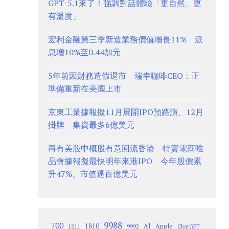
GPT-5.1來了！強調對話體驗「更自然、更
有溫度」
宏利金融第三季新造業務價值增長11% 派
息增10%至0.44加元
5年前因財務造假退市 瑞幸咖啡CEO：正
準備重新在美國上市
京東工業據報擬11月展開IPO預路演、12月
掛牌 集資最多6億美元
再有美股中概股有意回流香港 特賣電商唯
品會據報擬最快明年來港IPO 今年股價累
升47%、市值逼百億美元
9988
700
1810
AI
Apple
1211
9992
ChatGPT