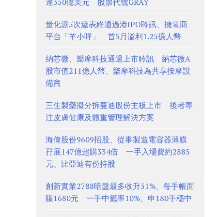
達350億美元 股票代號GRAY
量化派5次遞表終通過港IPO聆訊、擁電商
平台「羊小咩」 首5月溢利1.25億人幣
納芯微、樂摩科技通過上市聆訊 納芯微A
股市值211億人幣、樂摩科技為共享按摩設
備商
三生製藥擬分拆蔓迪股份主板上市 後者專
注皮膚健康及體重管理解決方案
海偉股份9609招股、從事製造電容器薄膜
孖展147億超購334倍 一手入場費約2885
元、比亞迪有份持股
創新實業2788暗盤最多收升31%、每手帳面
賺1680元 一手中籤率10%、申180手穩中