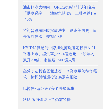
油市預測大轉向、OPEC改為預計明年略為
「供應過剩」 油價急跌4%、三桶油跌1%
至3%
特朗普簽署臨時撥款法案 結束美國史上最
長政府停擺 美期向好
NVIDIA供應商中際旭創據報選定投行A+H
香港上市、擬集至少234億港元 A股年內
累升2.8倍、市值逼5300億人幣
高盛：AI投資回報成疑 企業應用落後於需
求 槓桿與循環投資為潛在風險
烏暫停和談 俄促美避升級戰事
終結 政府恢復正常仍需等待