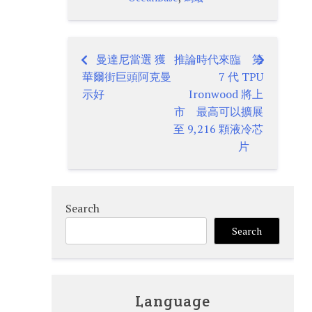
曼達尼當選 獲
推論時代來臨 第
Post
華爾街巨頭阿克曼
7 代 TPU
navigation
示好
Ironwood 將上
市 最高可以擴展
至 9,216 顆液冷芯
片
Search
Search
Language