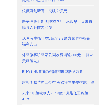
減息0.25厘機會率為87.4%
銀價再創新高 突破57美元
翠華控股中期少賺23.7% 不派息 香港市
場收入升惟內地跌
10月赤字按年增1成至2.2萬億 因停擺提前
福利支出
外國旅客訪國家公園收費增逾700元 「符合
美國優先」
BNO要求增加仍在諮詢期 或設過渡期
財相李韻晴周三公布 英媒預告主要措施一覽
未來4年加稅削支2668億 4月最低工資加
4.1%