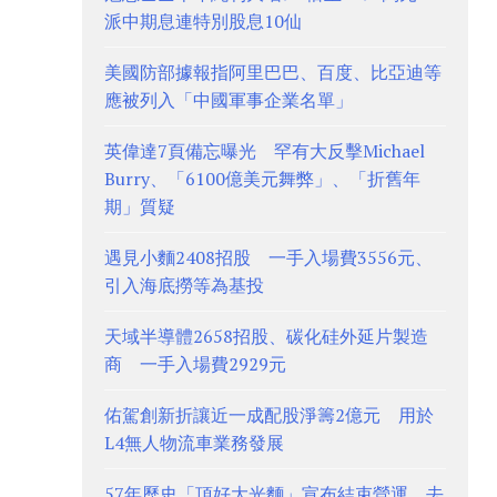
派中期息連特別股息10仙
美國防部據報指阿里巴巴、百度、比亞迪等
應被列入「中國軍事企業名單」
英偉達7頁備忘曝光 罕有大反擊Michael
Burry、「6100億美元舞弊」、「折舊年
期」質疑
遇見小麵2408招股 一手入場費3556元、
引入海底撈等為基投
天域半導體2658招股、碳化硅外延片製造
商 一手入場費2929元
佑駕創新折讓近一成配股淨籌2億元 用於
L4無人物流車業務發展
57年歷史「頂好大光麵」宣布結束營運 去