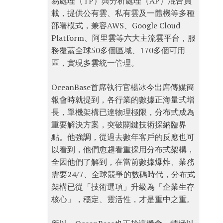
易處理（TP）與分析處理（AP）混合負
載，提供公有雲、私有雲及一體機等多種
部署模式，兼容AWS、Google Cloud
Platform、阿里雲等六大主流雲平台，服
務覆蓋全球50多個區域、170多個可用
區，實現多雲統一管理。
OceanBase首席執行官楊冰今出席傳媒簡
報會時就提到，各行業的數據正海量式增
長，單機架構已達物理極限，分布式成為
重要解決方案，突破關鍵技術採納臨界
點。他強調，從過去數年客戶的反應也可
以看到，他們愈趨看重採用分布式架構，
全因他們了解到，在當前數據爆炸、業務
需要24/7、全球競爭的數碼時代，分布式
架構已從「技術選項」升級為「企業生存
核心」，穩定、靈活性，才是重中之重。