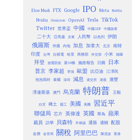
IPO
Google
FTX
Meta
Elon Musk
Netflix
TikTok
Tesla
OpenAI
Nvidia
Omicron
Twitter
中國
世界盃
中國GDP
中國旅客
二十大
伊朗
人民幣
以色列
亞馬遜
京東
俄羅斯
加息
加拿大
南韓
內地
停擺
北京
印度
小米
台灣
台積電
哈里
商務部
外交部
德國
日本
拜登
施政報告
日圓
新10條
放寬防疫
歐盟
普京
李家超
比亞迪
江澤民
李強
減息
滙豐
泡泡瑪特
泰國
深圳
港股
港交所
特朗普
烏克蘭
澤連斯基
澳門
王毅
習近平
美國
稀土
白宮
罷工
美團
聯儲局
蘋果
英國
英偉達
芯片
華為
貝森特
裁員
配股
通脹
訪華
通關
辛偉誠
關稅
阿里巴巴
金價
金管局
香港
陳茂波