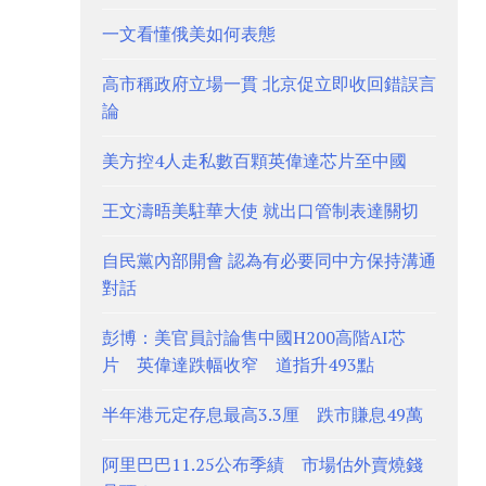
一文看懂俄美如何表態
高市稱政府立場一貫 北京促立即收回錯誤言
論
美方控4人走私數百顆英偉達芯片至中國
王文濤晤美駐華大使 就出口管制表達關切
自民黨內部開會 認為有必要同中方保持溝通
對話
彭博：美官員討論售中國H200高階AI芯
片 英偉達跌幅收窄 道指升493點
半年港元定存息最高3.3厘 跌市賺息49萬
阿里巴巴11.25公布季績 市場估外賣燒錢