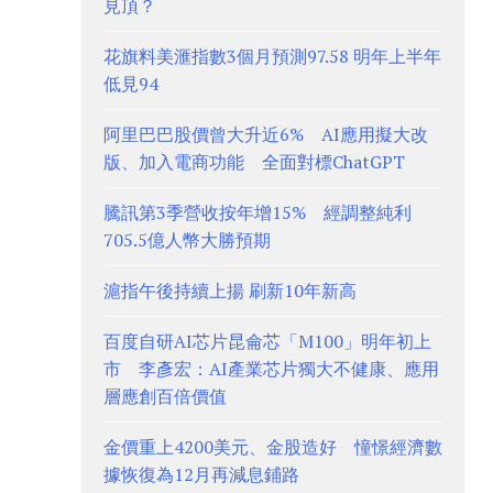
見頂？
花旗料美滙指數3個月預測97.58 明年上半年
低見94
阿里巴巴股價曾大升近6% AI應用擬大改
版、加入電商功能 全面對標ChatGPT
騰訊第3季營收按年增15% 經調整純利
705.5億人幣大勝預期
滬指午後持續上揚 刷新10年新高
百度自研AI芯片昆侖芯「M100」明年初上
市 李彥宏：AI產業芯片獨大不健康、應用
層應創百倍價值
金價重上4200美元、金股造好 憧憬經濟數
據恢復為12月再減息鋪路