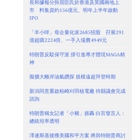
長和據報分拆屈臣氏於香港及英國兩地上
市 料集資約156億元、明年上半年啟動
IPO
「羊小咩」母企量化派2685招股 孖展291
億超購2224倍、一手入場費4949元
特朗普反駁保守派 撐引進專才體現MAGA精
神
擬擴大離岸油氣鑽探 規模遠超拜登時期
新潟同意重啟柏崎刈羽核電廠 待縣議會完成
諮詢
特朗普稱女記者「小豬」捱轟 白宮發言人：
總統坦率透明
澤連斯基接獲美國和平方案 將與特朗普商討