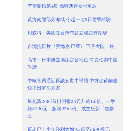
有望開拍第4集 應特朗普要求重啟
黃海南部部分海域 今起一連8日射擊試驗
貝森特：美國在台灣問題立場並無改變
台灣抗日片《賽德克·巴萊》 下月大陸上映
高市︰日本無立場認定台地位 有責任與中國
對話
中歐官員通話再談安世半導體 中方促荷蘭儘
快提出解決方案
量化派2685首掛開報26元升逾1.6倍、一手
賺8100元 超購9365倍、成主板新「超購
王」
冠忠巴士半年純利大增9.5倍至6690萬元