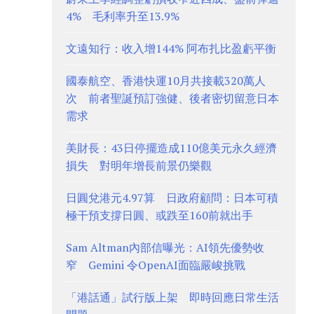
4% 毛利率升至13.9%
文遠知行：收入增144% 阿布扎比盈虧平衡
國泰航空、香港快運10月共接載320萬人
次 前者聖誕預訂強健、後者密切留意日本
需求
美財長：43日停擺造成110億美元永久經濟
損失 對明年增長前景仍樂觀
日圓兌港元4.97算 日政府顧問：日本可積
極干預支撐日圓、或跌至160前就出手
Sam Altman內部信曝光：AI領先優勢收
窄 Gemini 令OpenAI面臨嚴峻挑戰
「港話通」試行版上架 即時回應日常生活