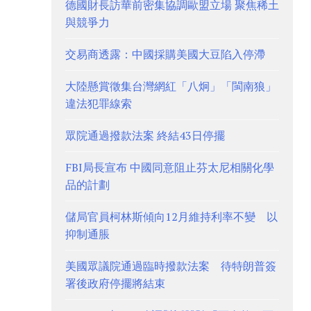
德國財長訪華前密集協調歐盟立場 聚焦稀土
與競爭力
交易商透露：中國採購美國大豆陷入停滯
大陸懸賞徵集台灣網紅「八炯」「閩南狼」
違法犯罪線索
眾院通過撥款法案 終結43日停擺
FBI局長宣布 中國同意阻止芬太尼相關化學
品的計劃
儲局官員柯林斯傾向12月維持利率不變 以
抑制通脹
美國眾議院通過臨時撥款法案 待特朗普簽
署後政府停擺將結束