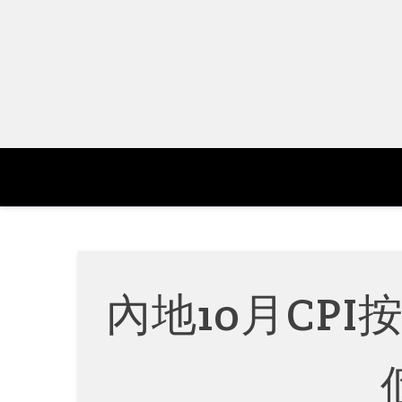
Skip
to
content
內地10月CPI