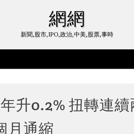
網網
新聞,股市,IPO,政治,中美,股票,事時
按年升0.2% 扭轉連續
個月通縮