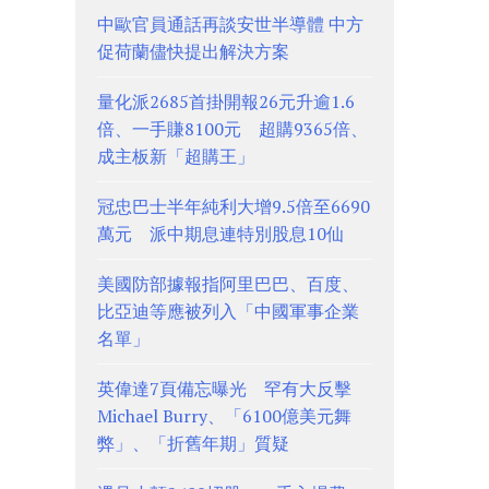
中歐官員通話再談安世半導體 中方
促荷蘭儘快提出解決方案
量化派2685首掛開報26元升逾1.6
倍、一手賺8100元 超購9365倍、
成主板新「超購王」
冠忠巴士半年純利大增9.5倍至6690
萬元 派中期息連特別股息10仙
美國防部據報指阿里巴巴、百度、
比亞迪等應被列入「中國軍事企業
名單」
英偉達7頁備忘曝光 罕有大反擊
Michael Burry、「6100億美元舞
弊」、「折舊年期」質疑