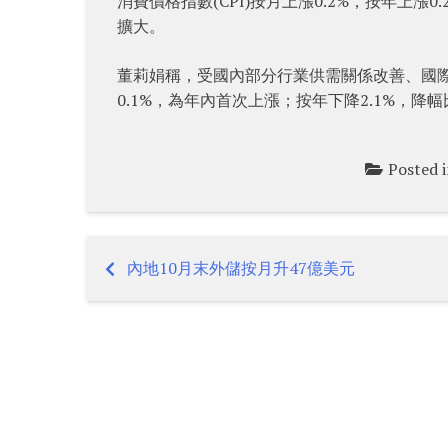
消費價格指數(CPI)按月上漲0.2%，按年上漲
擴大。
董莉娟稱，受國內部分行業供需關係改善、國際
0.1%，為年內首次上漲；按年下降2.1%，降
Posted 
內地10月末外儲按月升47億美元
Post
navigation