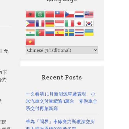
，非食
I下
Recent Posts
降約
一文看清11月新能源車廠表現 小
降
米汽車交付量續逾4萬台 零跑車全
系交付再創新高
華為「問界」車廠賽力斯獲深交所
居民
調入港股通標的證券名單