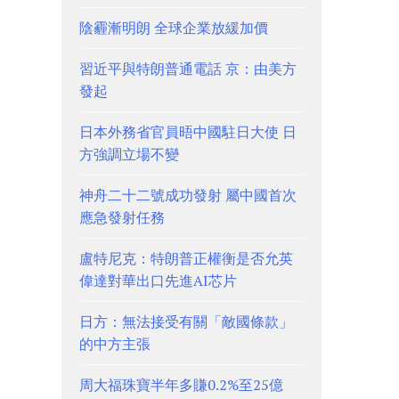
陰霾漸明朗 全球企業放緩加價
習近平與特朗普通電話 京：由美方
發起
日本外務省官員晤中國駐日大使 日
方強調立場不變
神舟二十二號成功發射 屬中國首次
應急發射任務
盧特尼克：特朗普正權衡是否允英
偉達對華出口先進AI芯片
日方：無法接受有關「敵國條款」
的中方主張
周大福珠寶半年多賺0.2%至25億