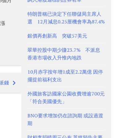
6個月
特朗普稱已決定下任聯儲局主席人
選 12月減息0.25厘機會率為87.4%
上漲
銀價再創新高 突破57美元
翠華控股中期少賺23.7% 不派息
香港市場收入升惟內地跌
10月赤字按年增1成至2.2萬億 因停
擺提前福利支出
派錢
外國旅客訪國家公園收費增逾700元
「符合美國優先」
BNO要求增加仍在諮詢期 或設過渡
期
財相李韻晴周三公布 英媒預告主要