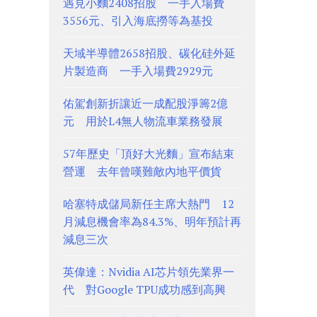
遇見小麵2408招股 一手入場費
3556元、引入海底撈等為基投
天域半導體2658招股、碳化硅外延
片製造商 一手入場費2929元
佑駕創新折讓近一成配股淨籌2億
元 用於L4無人物流車業務發展
57年歷史「頂好大光麵」宣布結束
營運 去年曾嘆難敵內地平價貨
哈塞特成儲局新任主席大熱門 12
月減息機會率為84.3%、明年預計再
減息三次
英偉達：Nvidia AI芯片領先業界一
代 對Google TPU成功感到高興