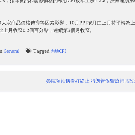
0.2%，扣除食品和能源價格的核心CPI按年上漲1.2%，漲幅連續第
大宗商品價格傳導等因素影響，10月PPI按月由上月持平轉為
幅比上月收窄0.2個百分點，連續第3個月收窄。
in
Tagged
General
內地CPI
參院領袖稱看好終止 特朗普促醫療補貼改