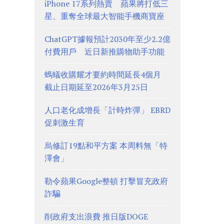
iPhone 17系列熱賣 蘋果將打低三
星、重奪全球最大智能手機商寶座
ChatGPT據報預計2030年至少2.2億
付費用戶 近日新推購物助手功能
螞蟻收購耀才要約時間延長4個月
截止日期延至2026年3月25日
人口老化成增長「計時炸彈」 EBRD
促刺激生育
烏修訂19點和平方案 本周料無「特
澤會」
勒令蘋果Google整頓 打擊冒充政府
詐騙
削政府支出浪費 推日版DOGE