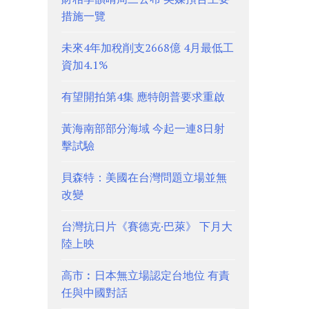
措施一覽
未來4年加稅削支2668億 4月最低工
資加4.1%
有望開拍第4集 應特朗普要求重啟
黃海南部部分海域 今起一連8日射
擊試驗
貝森特：美國在台灣問題立場並無
改變
台灣抗日片《賽德克·巴萊》 下月大
陸上映
高市︰日本無立場認定台地位 有責
任與中國對話