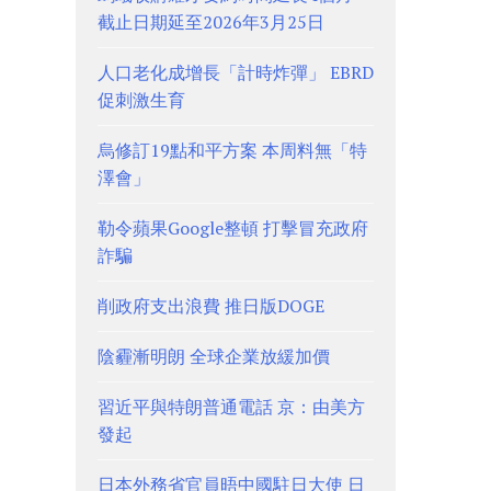
截止日期延至2026年3月25日
人口老化成增長「計時炸彈」 EBRD
促刺激生育
烏修訂19點和平方案 本周料無「特
澤會」
勒令蘋果Google整頓 打擊冒充政府
詐騙
削政府支出浪費 推日版DOGE
陰霾漸明朗 全球企業放緩加價
習近平與特朗普通電話 京：由美方
發起
日本外務省官員晤中國駐日大使 日