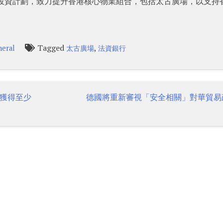
元投資計劃，致力提升香港核心物業組合，包括太古廣場，以支持
Tagged
,
eral
太古廣場
法資銀行
獲得至少
德國將重新審視「安全相關」對華貿易