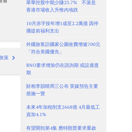
香港
翠華控股中期少賺23.7% 不派息
香港市場收入升惟內地跌
10月赤字按年增1成至2.2萬億 因停
擺提前福利支出
外國旅客訪國家公園收費增逾700元
「符合美國優先」
政策
BNO要求增加仍在諮詢期 或設過渡
期
財相李韻晴周三公布 英媒預告主要
措施一覽
未來4年加稅削支2668億 4月最低工
資加4.1%
有望開拍第4集 應特朗普要求重啟