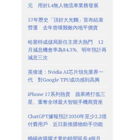
元 用於L4無人物流車業務發展
57年歷史「頂好大光麵」宣布結束
營運 去年曾嘆難敵內地平價貨
哈塞特成儲局新任主席大熱門 12
月減息機會率為84.3%、明年預計再
減息三次
英偉達：Nvidia AI芯片領先業界一
代 對Google TPU成功感到高興
iPhone 17系列熱賣 蘋果將打低三
星、重奪全球最大智能手機商寶座
ChatGPT據報預計2030年至少2.2億
付費用戶 近日新推購物助手功能
螞蟻收購耀才要約時間延長4個月