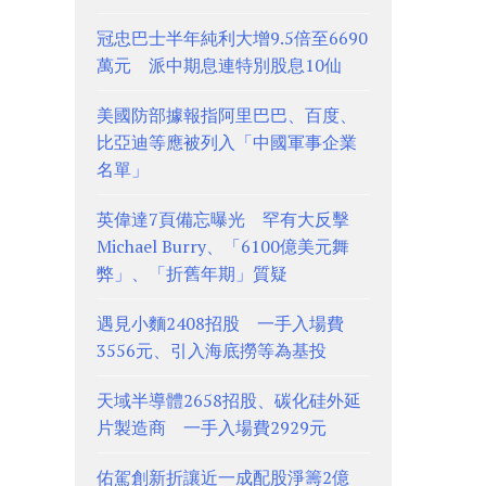
冠忠巴士半年純利大增9.5倍至6690
萬元 派中期息連特別股息10仙
美國防部據報指阿里巴巴、百度、
比亞迪等應被列入「中國軍事企業
名單」
英偉達7頁備忘曝光 罕有大反擊
Michael Burry、「6100億美元舞
弊」、「折舊年期」質疑
遇見小麵2408招股 一手入場費
3556元、引入海底撈等為基投
天域半導體2658招股、碳化硅外延
片製造商 一手入場費2929元
佑駕創新折讓近一成配股淨籌2億