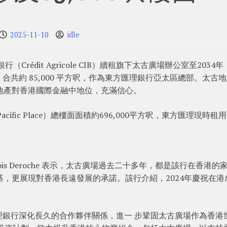
2025-11-10
idle
Crédit Agricole CIB）續租旗下太古廣場辦公室至2034
共約 85,000 平方呎，作為東方匯理銀行亞太區總部。太古
地產對香港國際金融中地位，充滿信心。
ific Place）總樓面面積約696,000平方呎，東方匯理現時租
cois Deroche 表示，太古廣場過去二十多年，都是該行在香港的
基，更展現對香港長遠發展的承諾。該行介紹，2024年慶祝在港
理銀行深化長久的合作夥伴關係，進一 步鞏固太古廣場作為香港