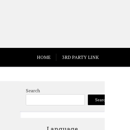
HOME
3RD PARTY LINK
Search
至
Search
Language