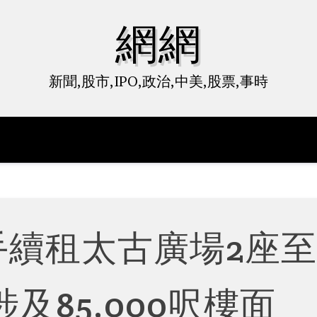
網網
新聞,股市,IPO,政治,中美,股票,事時
手續租太古廣場2座
涉及85,000呎樓面