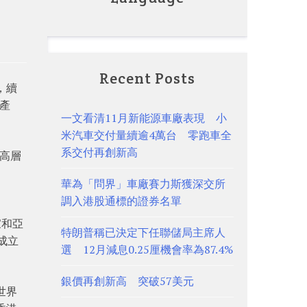
Recent Posts
年，續
地產
一文看清11月新能源車廠表現 小
米汽車交付量續逾4萬台 零跑車全
系交付再創新高
用高層
華為「問界」車廠賽力斯獲深交所
調入港股通標的證券名單
家和亞
特朗普稱已決定下任聯儲局主席人
成立
選 12月減息0.25厘機會率為87.4%
銀價再創新高 突破57美元
世界