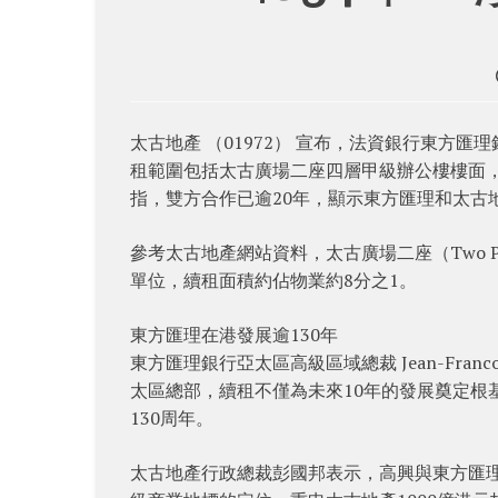
太古地產 （01972） 宣布，法資銀行東方匯理銀行（
租範圍包括太古廣場二座四層甲級辦公樓樓面，合
指，雙方合作已逾20年，顯示東方匯理和太古
參考太古地產網站資料，太古廣場二座（Two Pac
單位，續租面積約佔物業約8分之1。
東方匯理在港發展逾130年
東方匯理銀行亞太區高級區域總裁 Jean-Fran
太區總部，續租不僅為未來10年的發展奠定根
130周年。
太古地產行政總裁彭國邦表示，高興與東方匯