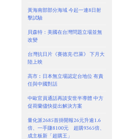
黃海南部部分海域 今起一連8日射
擊試驗
貝森特：美國在台灣問題立場並無
改變
台灣抗日片《賽德克·巴萊》 下月大
陸上映
高市︰日本無立場認定台地位 有責
任與中國對話
中歐官員通話再談安世半導體 中方
促荷蘭儘快提出解決方案
量化派2685首掛開報26元升逾1.6
倍、一手賺8100元 超購9365倍、
成主板新「超購王」