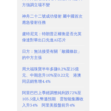
方強調立場不變
神舟二十二號成功發射 屬中國首次
應急發射任務
盧特尼克：特朗普正權衡是否允英
偉達對華出口先進AI芯片
日方：無法接受有關「敵國條款」
的中方主張
周大福珠寶半年多賺0.2%至25億
元、中期息升10%至0.22元 港澳
同店銷售增4.4%
阿里巴巴上季經調整純利跌72%至
103.5億人幣遜預期 雲智能集團收
入升34% 阿里美股盤前升4%