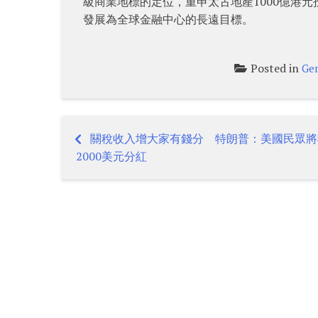
級商業地標的定位，重申太古地產1000億港
發展為全球金融中心的長遠目標。
Posted in
Gen
關稅收入增大家有錢分 特朗普：美國民眾將
Post
2000美元分紅
navigation