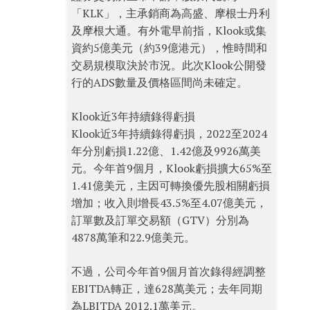
「KLK」，主承銷商為高盛、摩根士丹利
及摩根大通。有外電早前指，Klook或集
資約5億美元（約39億港元），惟時間和
交易規模取決於市況。此次Klook公開發
行的ADS數量及價格區間尚未確定。
Klook近3年持續錄得虧損
Klook近3年持續錄得虧損，2022至2024
年分別虧損1.22億、1.42億及9926萬美
元。今年首9個月，Klook虧損擴大65%至
1.41億美元，主因可轉換優先股相關虧損
增加；收入則增長43.5%至4.07億美元，
訂單數及訂單交易額（GTV）分別為
4878萬筆和22.9億美元。
不過，公司今年首9個月首次錄得經調整
EBITDA轉正，達628萬美元；去年同期
為LBITDA 2012.1萬美元。