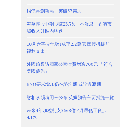
銀價再創新高 突破57美元
翠華控股中期少賺23.7% 不派息 香港市
場收入升惟內地跌
10月赤字按年增1成至2.2萬億 因停擺提前
福利支出
外國旅客訪國家公園收費增逾700元 「符合
美國優先」
BNO要求增加仍在諮詢期 或設過渡期
財相李韻晴周三公布 英媒預告主要措施一覽
未來4年加稅削支2668億 4月最低工資加
4.1%