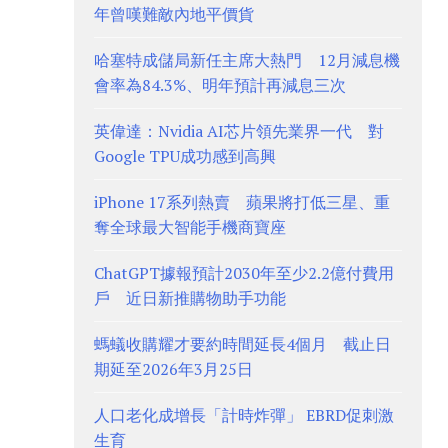
年曾嘆難敵內地平價貨
哈塞特成儲局新任主席大熱門 12月減息機
會率為84.3%、明年預計再減息三次
英偉達：Nvidia AI芯片領先業界一代 對
Google TPU成功感到高興
iPhone 17系列熱賣 蘋果將打低三星、重
奪全球最大智能手機商寶座
ChatGPT據報預計2030年至少2.2億付費用
戶 近日新推購物助手功能
螞蟻收購耀才要約時間延長4個月 截止日
期延至2026年3月25日
人口老化成增長「計時炸彈」 EBRD促刺激
生育