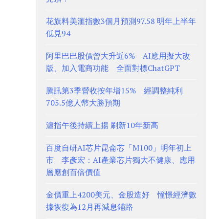
花旗料美滙指數3個月預測97.58 明年上半年
低見94
阿里巴巴股價曾大升近6% AI應用擬大改
版、加入電商功能 全面對標ChatGPT
騰訊第3季營收按年增15% 經調整純利
705.5億人幣大勝預期
滬指午後持續上揚 刷新10年新高
百度自研AI芯片昆侖芯「M100」明年初上
市 李彥宏：AI產業芯片獨大不健康、應用
層應創百倍價值
金價重上4200美元、金股造好 憧憬經濟數
據恢復為12月再減息鋪路