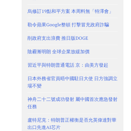
烏修訂19點和平方案 本周料無「特澤會」
勒令蘋果Google整頓 打擊冒充政府詐騙
削政府支出浪費 推日版DOGE
陰霾漸明朗 全球企業放緩加價
習近平與特朗普通電話 京：由美方發起
日本外務省官員晤中國駐日大使 日方強調立
場不變
神舟二十二號成功發射 屬中國首次應急發射
任務
盧特尼克：特朗普正權衡是否允英偉達對華
出口先進AI芯片