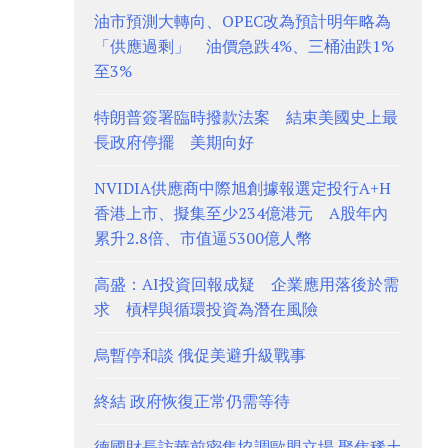
油市預測大轉向、OPEC改為預計明年略為
「供應過剩」 油價急跌4%、三桶油跌1%
至3%
特朗普簽署臨時撥款法案 結束美國史上最
長政府停擺 美期向好
NVIDIA供應商中際旭創據報選定投行A+H
香港上市、擬集至少234億港元 A股年內
累升2.8倍、市值逼5300億人幣
高盛：AI投資回報成疑 企業應用落後於需
求 槓桿與循環投資為潛在風險
烏暫停和談 俄促美避升級戰事
終結 政府恢復正常仍需等待
德國財長訪華前密集協調歐盟立場 聚焦稀土