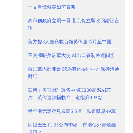
一文看懂俄美如何表態
高市稱政府立場一貫 北京促立即收回錯誤言
論
美方控4人走私數百顆英偉達芯片至中國
王文濤晤美駐華大使 就出口管制表達關切
自民黨內部開會 認為有必要同中方保持溝通
對話
彭博：美官員討論售中國H200高階AI芯
片 英偉達跌幅收窄 道指升493點
半年港元定存息最高3.3厘 跌市賺息49萬
阿里巴巴11.25公布季績 市場估外賣燒錢
見頂？