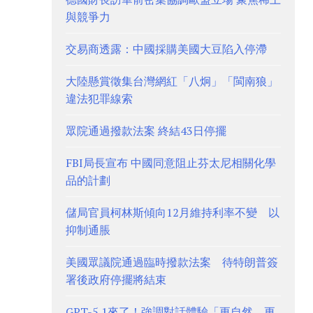
與競爭力
交易商透露：中國採購美國大豆陷入停滯
大陸懸賞徵集台灣網紅「八炯」「閩南狼」
違法犯罪線索
眾院通過撥款法案 終結43日停擺
FBI局長宣布 中國同意阻止芬太尼相關化學
品的計劃
儲局官員柯林斯傾向12月維持利率不變 以
抑制通脹
美國眾議院通過臨時撥款法案 待特朗普簽
署後政府停擺將結束
GPT-5.1來了！強調對話體驗「更自然、更