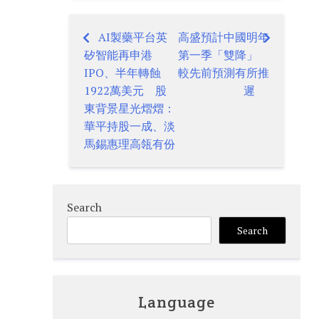
AI製藥平台英
高盛預計中國明年
Post
矽智能再申港
第一季「雙降」
navigation
IPO、半年轉蝕
較先前預測有所推
1922萬美元 股
遲
東背景星光熠熠：
華平持股一成、淡
馬錫惠理高瓴有份
Search
Search
Language