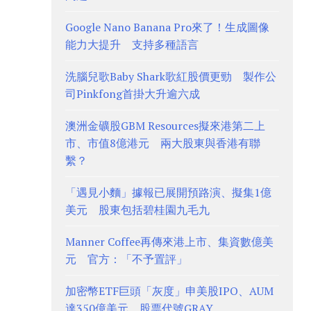
Google Nano Banana Pro來了！生成圖像
能力大提升 支持多種語言
洗腦兒歌Baby Shark歌紅股價更勁 製作公
司Pinkfong首掛大升逾六成
澳洲金礦股GBM Resources擬來港第二上
市、市值8億港元 兩大股東與香港有聯
繫？
「遇見小麵」據報已展開預路演、擬集1億
美元 股東包括碧桂園九毛九
Manner Coffee再傳來港上市、集資數億美
元 官方：「不予置評」
加密幣ETF巨頭「灰度」申美股IPO、AUM
達350億美元 股票代號GRAY