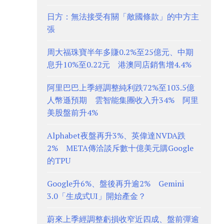
日方：無法接受有關「敵國條款」的中方主
張
周大福珠寶半年多賺0.2%至25億元、中期
息升10%至0.22元 港澳同店銷售增4.4%
阿里巴巴上季經調整純利跌72%至103.5億
人幣遜預期 雲智能集團收入升34% 阿里
美股盤前升4%
Alphabet夜盤再升3%、英偉達NVDA跌
2% META傳洽談斥數十億美元購Google
的TPU
Google升6%、盤後再升逾2% Gemini
3.0「生成式UI」開始產金？
蔚來上季經調整虧損收窄近四成、盤前彈逾