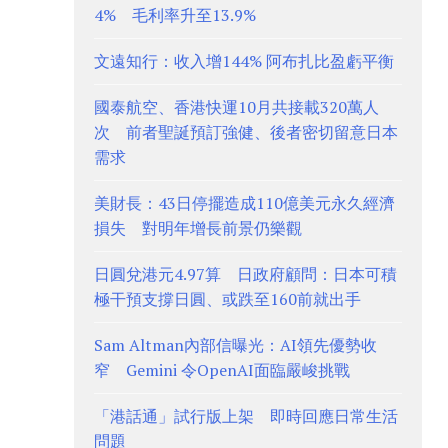
4% 毛利率升至13.9%
文遠知行：收入增144% 阿布扎比盈虧平衡
國泰航空、香港快運10月共接載320萬人
次 前者聖誕預訂強健、後者密切留意日本
需求
美財長：43日停擺造成110億美元永久經濟
損失 對明年增長前景仍樂觀
日圓兌港元4.97算 日政府顧問：日本可積
極干預支撐日圓、或跌至160前就出手
Sam Altman內部信曝光：AI領先優勢收
窄 Gemini 令OpenAI面臨嚴峻挑戰
「港話通」試行版上架 即時回應日常生活
問題