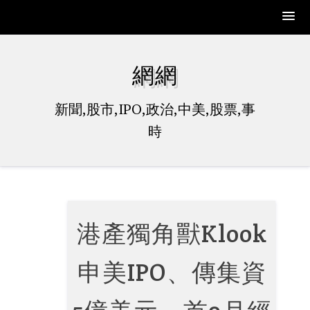
Skip
to
網網
content
新聞,股市,IPO,政治,中美,股票,事
時
港產獨角獸Klook
申美IPO、傳集資