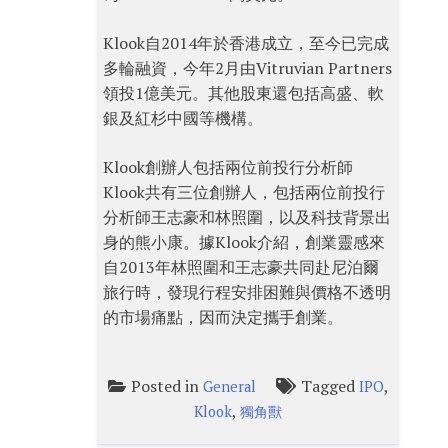
Klook自2014年於香港成立，至今已完成
多輪融資，今年2月由Vitruvian Partners
領投1億美元。其他股東還包括高盛、軟
銀及紅杉中國等機構。
Klook創辦人包括兩位前投行分析師
Klook共有三位創辦人，包括兩位前投行
分析師王志豪和林照圍，以及科技背景出
身的熊小康。據Klook介紹，創業靈感來
自2013年林照圍和王志豪共同赴尼泊爾
旅行時，發現行程安排困難與價格不透明
的市場痛點，因而決定攜手創業。
Posted in
Tagged
,
General
IPO
,
Klook
獨角獸