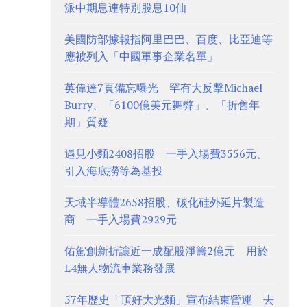
派中期息連特別股息10仙
美國防部據報指阿里巴巴、百度、比亞迪等
應被列入「中國軍事企業名單」
英偉達7頁備忘曝光 罕有大反擊Michael
Burry、「6100億美元舞弊」、「折舊年
期」質疑
遇見小麵2408招股 一手入場費3556元、
引入海底撈等為基投
天域半導體2658招股、碳化硅外延片製造
商 一手入場費2929元
佑駕創新折讓近一成配股淨籌2億元 用於
L4無人物流車業務發展
57年歷史「頂好大光麵」宣布結束營運 去