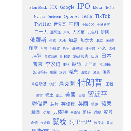
IPO
Google
FTX
Meta
Elon Musk
Netflix
TikTok
Tesla
OpenAI
Nvidia
Omicron
Twitter
中國
世界盃
中國GDP
中國旅客
二十大
伊朗
人民幣
以色列
亞馬遜
京東
俄羅斯
加息
加拿大
南韓
內地
停擺
北京
印度
小米
台灣
台積電
哈里
商務部
外交部
德國
日本
拜登
施政報告
日圓
新10條
放寬防疫
歐盟
普京
李家超
比亞迪
江澤民
李強
減息
滙豐
泡泡瑪特
泰國
深圳
港股
港交所
特朗普
烏克蘭
澤連斯基
澳門
王毅
習近平
美國
稀土
白宮
罷工
美團
聯儲局
蘋果
英國
英偉達
芯片
華為
貝森特
裁員
配股
通脹
訪華
通關
辛偉誠
關稅
阿里巴巴
金價
金管局
香港
陳茂波