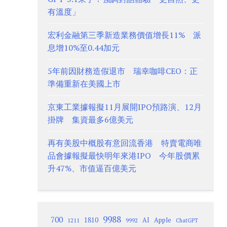
有溫度」
宏利金融第三季新造業務價值增長11% 派
息增10%至0.44加元
5年前因財務造假退市 瑞幸咖啡CEO：正
準備重新在美國上市
京東工業據報擬11月展開IPO預路演、12月
掛牌 集資最多6億美元
再有美股中概股有意回流香港 特賣電商唯
品會據報擬最快明年來港IPO 今年股價累
升47%、市值逼百億美元
9988
700
1810
AI
Apple
1211
9992
ChatGPT