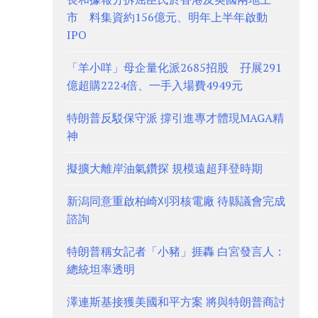
市 料集資約156億元、明年上半年啟動
IPO
「羊小咩」母企量化派2685招股 孖展291
億超購2224倍、一手入場費4949元
特朗普反駁保守派 撐引進專才體現MAGA精
神
擬擴大離岸油氣鑽探 規模遠超拜登時期
新潟同意重啟柏崎刈羽核電廠 待縣議會完成
諮詢
特朗普稱女記者「小豬」捱轟 白宮發言人：
總統坦率透明
澤連斯基接獲美國和平方案 將與特朗普商討