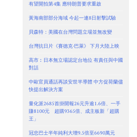
有望開拍第4集 應特朗普要求重啟
黃海南部部分海域 今起一連8日射擊試驗
貝森特：美國在台灣問題立場並無改變
台灣抗日片《賽德克·巴萊》 下月大陸上映
高市︰日本無立場認定台地位 有責任與中國
對話
中歐官員通話再談安世半導體 中方促荷蘭儘
快提出解決方案
量化派2685首掛開報26元升逾1.6倍、一手
賺8100元 超購9365倍、成主板新「超購
王」
冠忠巴士半年純利大增9.5倍至6690萬元