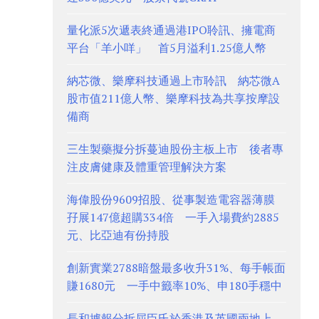
量化派5次遞表終通過港IPO聆訊、擁電商
平台「羊小咩」 首5月溢利1.25億人幣
納芯微、樂摩科技通過上市聆訊 納芯微A
股市值211億人幣、樂摩科技為共享按摩設
備商
三生製藥擬分拆蔓迪股份主板上市 後者專
注皮膚健康及體重管理解決方案
海偉股份9609招股、從事製造電容器薄膜
孖展147億超購334倍 一手入場費約2885
元、比亞迪有份持股
創新實業2788暗盤最多收升31%、每手帳面
賺1680元 一手中籤率10%、申180手穩中
長和據報分拆屈臣氏於香港及英國兩地上