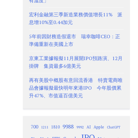
有溫度」
宏利金融第三季新造業務價值增長11% 派
息增10%至0.44加元
5年前因財務造假退市 瑞幸咖啡CEO：正
準備重新在美國上市
京東工業據報擬11月展開IPO預路演、12月
掛牌 集資最多6億美元
再有美股中概股有意回流香港 特賣電商唯
品會據報擬最快明年來港IPO 今年股價累
升47%、市值逼百億美元
9988
700
1810
AI
Apple
1211
9992
ChatGPT
IPO