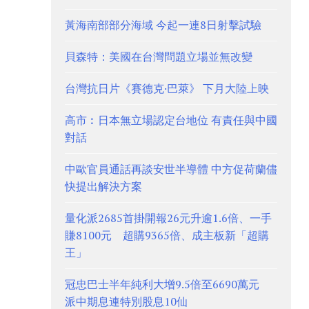
黃海南部部分海域 今起一連8日射擊試驗
貝森特：美國在台灣問題立場並無改變
台灣抗日片《賽德克·巴萊》 下月大陸上映
高市︰日本無立場認定台地位 有責任與中國
對話
中歐官員通話再談安世半導體 中方促荷蘭儘
快提出解決方案
量化派2685首掛開報26元升逾1.6倍、一手
賺8100元 超購9365倍、成主板新「超購
王」
冠忠巴士半年純利大增9.5倍至6690萬元
派中期息連特別股息10仙