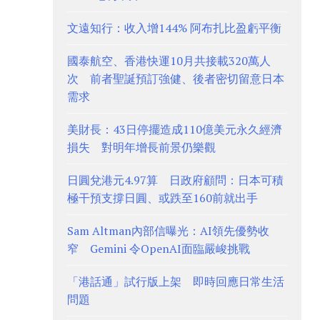
文遠知行：收入增144% 阿布扎比盈虧平衡
國泰航空、香港快運10月共接載320萬人
次 前者聖誕預訂強健、後者密切留意日本
需求
美財長：43日停擺造成110億美元永久經濟
損失 對明年增長前景仍樂觀
日圓兌港元4.97算 日政府顧問：日本可積
極干預支撐日圓、或跌至160前就出手
Sam Altman內部信曝光：AI領先優勢收
窄 Gemini 令OpenAI面臨嚴峻挑戰
「港話通」試行版上架 即時回應日常生活
問題