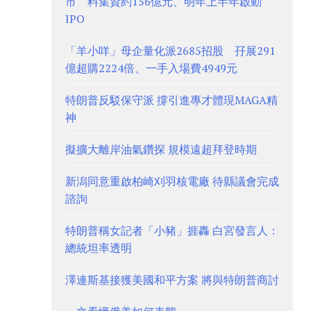
市 料集資約156億元、明年上半年啟動
IPO
「羊小咩」母企量化派2685招股 孖展291
億超購2224倍、一手入場費4949元
特朗普反駁保守派 撐引進專才體現MAGA精
神
擬擴大離岸油氣鑽探 規模遠超拜登時期
新潟同意重啟柏崎刈羽核電廠 待縣議會完成
諮詢
特朗普稱女記者「小豬」捱轟 白宮發言人：
總統坦率透明
澤連斯基接獲美國和平方案 將與特朗普商討