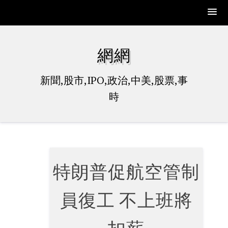
Skip
to
網網
content
新聞,股市,IPO,政治,中美,股票,事
時
特朗普促航空管制
員復工 不上班將