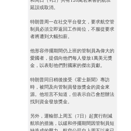
和周日（9日）共有120萬名乘客的航班
延誤或取消。
特朗普周一在社交平台發文，要求航空管
制員必須立即返回工作崗位，不服從要求
者將遭到大幅扣薪。
他形容停擺期間仍上班的管制員為偉大的
愛國者，提倡向他們每人發放1萬美元獎
金，以表彰他們對國家的傑出貢獻。
特朗普同日稍後接受《霍士新聞》專訪
時，被問及向管制員發放獎金的資金來
源。他坦言不知道，但表示自己會想辦法
找到資金發放獎金。
另外，運輸部上周五（7日）起實行削減
航班的措施，以緩和停擺期間因管制員短
缺造成的壓力，航空公司自上周五以來已