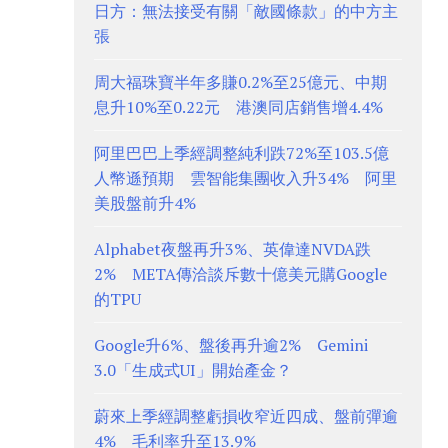
日方：無法接受有關「敵國條款」的中方主
張
周大福珠寶半年多賺0.2%至25億元、中期
息升10%至0.22元 港澳同店銷售增4.4%
阿里巴巴上季經調整純利跌72%至103.5億
人幣遜預期 雲智能集團收入升34% 阿里
美股盤前升4%
Alphabet夜盤再升3%、英偉達NVDA跌
2% META傳洽談斥數十億美元購Google
的TPU
Google升6%、盤後再升逾2% Gemini
3.0「生成式UI」開始產金？
蔚來上季經調整虧損收窄近四成、盤前彈逾
4% 毛利率升至13.9%