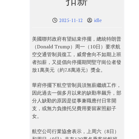
扣薪
2025-11-12
idle
美國聯邦政府有望結束停擺，總統特朗普
（Donald Trump）周一（10日）要求航
空交通管制員復工，威脅會向不如期上班
者扣薪，又提倡向停擺期間堅守崗位者發
放1萬美元（約7.8萬港元）獎金。
華府停擺下航空管制員須無薪繼續工作，
因此過去一個多月以來的缺勤率飆升，部
分人缺勤的原因是從事兼職應付日常開
支，或無力負擔托兒費用要留家照顧子
女。
航空公司行業協會表示，上周六（8日）