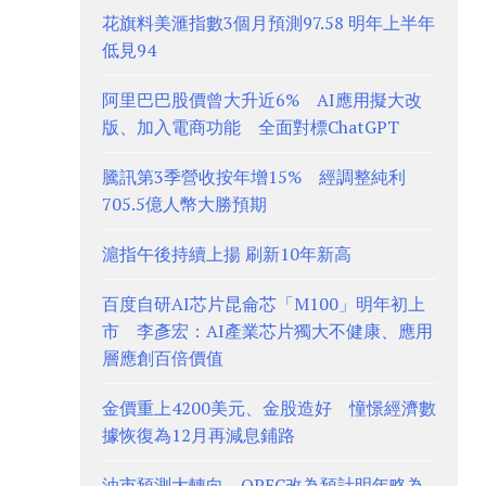
花旗料美滙指數3個月預測97.58 明年上半年
低見94
阿里巴巴股價曾大升近6% AI應用擬大改
版、加入電商功能 全面對標ChatGPT
騰訊第3季營收按年增15% 經調整純利
705.5億人幣大勝預期
滬指午後持續上揚 刷新10年新高
百度自研AI芯片昆侖芯「M100」明年初上
市 李彥宏：AI產業芯片獨大不健康、應用
層應創百倍價值
金價重上4200美元、金股造好 憧憬經濟數
據恢復為12月再減息鋪路
油市預測大轉向、OPEC改為預計明年略為