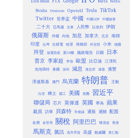
Google
FTX
Meta
Elon Musk
Netflix
TikTok
Tesla
OpenAI
Nvidia
Omicron
Twitter
中國
世界盃
中國GDP
中國旅客
二十大
伊朗
人民幣
以色列
亞馬遜
京東
俄羅斯
加息
加拿大
南韓
內地
停擺
北京
印度
小米
台灣
台積電
哈里
商務部
外交部
德國
日本
拜登
施政報告
日圓
新10條
放寬防疫
歐盟
普京
李家超
比亞迪
江澤民
李強
減息
滙豐
泡泡瑪特
泰國
深圳
港股
港交所
特朗普
烏克蘭
澤連斯基
澳門
王毅
習近平
美國
稀土
白宮
罷工
美團
聯儲局
蘋果
英國
英偉達
芯片
華為
貝森特
裁員
配股
通脹
訪華
通關
辛偉誠
關稅
阿里巴巴
金價
金管局
香港
陳茂波
馬斯克
騰訊
高盛
高市早苗
鮑威爾
黃仁勳