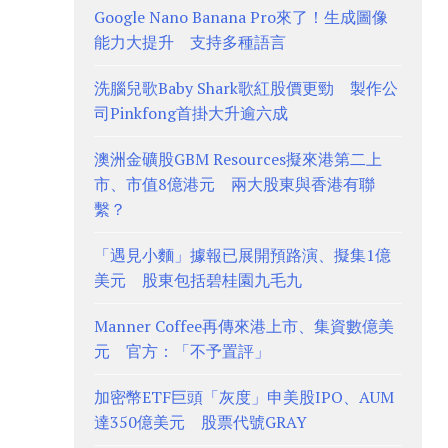
Google Nano Banana Pro來了！生成圖像
能力大提升 支持多種語言
洗腦兒歌Baby Shark歌紅股價更勁 製作公
司Pinkfong首掛大升逾六成
澳洲金礦股GBM Resources擬來港第二上
市、市值8億港元 兩大股東與香港有聯
繫？
「遇見小麵」據報已展開預路演、擬集1億
美元 股東包括碧桂園九毛九
Manner Coffee再傳來港上市、集資數億美
元 官方：「不予置評」
加密幣ETF巨頭「灰度」申美股IPO、AUM
達350億美元 股票代號GRAY