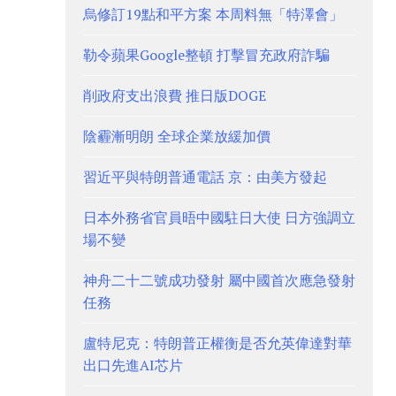
烏修訂19點和平方案 本周料無「特澤會」
勒令蘋果Google整頓 打擊冒充政府詐騙
削政府支出浪費 推日版DOGE
陰霾漸明朗 全球企業放緩加價
習近平與特朗普通電話 京：由美方發起
日本外務省官員晤中國駐日大使 日方強調立
場不變
神舟二十二號成功發射 屬中國首次應急發射
任務
盧特尼克：特朗普正權衡是否允英偉達對華
出口先進AI芯片