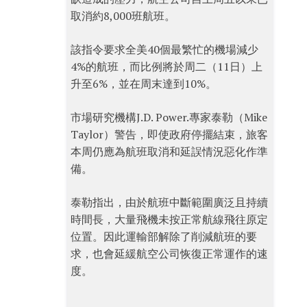
取消約8,000班航班。
該指令要求全美40個最繁忙的機場減少
4%的航班，而比例將於周二（11日）上
升至6%，並在周末達到10%。
市場研究機構J.D. Power.專家泰勒（Mike
Taylor）警告，即使政府停擺結束，旅客
本周仍應為航班取消和延誤情況惡化作準
備。
泰勒指出，由於航班中斷範圍廣泛且持續
時間長，大量飛機未按正常航線飛往原定
位置。因此運輸部解除了削減航班的要
求，也會延緩航空公司恢復正常運作的速
度。