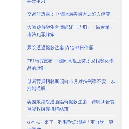
與競爭力
交易商透露：中國採購美國大豆陷入停滯
大陸懸賞徵集台灣網紅「八炯」「閩南狼」
違法犯罪線索
眾院通過撥款法案 終結43日停擺
FBI局長宣布 中國同意阻止芬太尼相關化學
品的計劃
儲局官員柯林斯傾向12月維持利率不變 以
抑制通脹
美國眾議院通過臨時撥款法案 待特朗普簽
署後政府停擺將結束
GPT-5.1來了！強調對話體驗「更自然、更