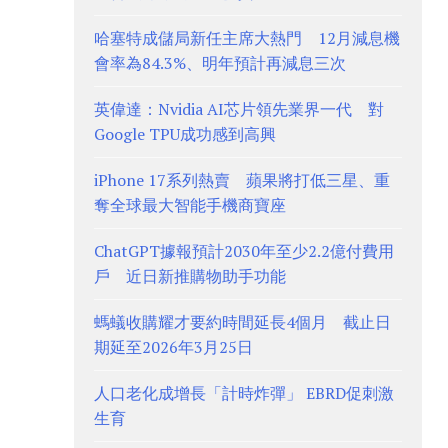
哈塞特成儲局新任主席大熱門 12月減息機
會率為84.3%、明年預計再減息三次
英偉達：Nvidia AI芯片領先業界一代 對
Google TPU成功感到高興
iPhone 17系列熱賣 蘋果將打低三星、重
奪全球最大智能手機商寶座
ChatGPT據報預計2030年至少2.2億付費用
戶 近日新推購物助手功能
螞蟻收購耀才要約時間延長4個月 截止日
期延至2026年3月25日
人口老化成增長「計時炸彈」 EBRD促刺激
生育