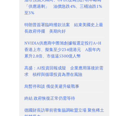
「供應過剩」 油價急跌4%、三桶油跌1%
至3%
特朗普簽署臨時撥款法案 結束美國史上最
長政府停擺 美期向好
NVIDIA供應商中際旭創據報選定投行A+H
香港上市、擬集至少234億港元 A股年內
累升2.8倍、市值逼5300億人幣
高盛：AI投資回報成疑 企業應用落後於需
求 槓桿與循環投資為潛在風險
烏暫停和談 俄促美避升級戰事
終結 政府恢復正常仍需等待
德國財長訪華前密集協調歐盟立場 聚焦稀土