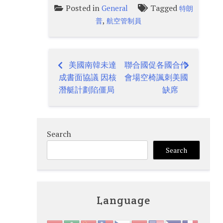
Posted in
Tagged
General
特朗
,
普
航空管制員
美國南韓未達
聯合國促各國合作
Post
成書面協議 因核
會場空椅諷刺美國
navigation
潛艇計劃陷僵局
缺席
Search
Search
Language