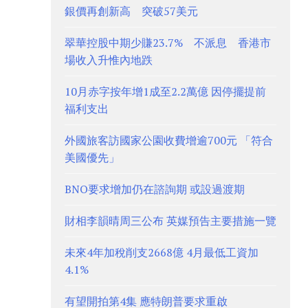
銀價再創新高 突破57美元
翠華控股中期少賺23.7% 不派息 香港市
場收入升惟內地跌
10月赤字按年增1成至2.2萬億 因停擺提前
福利支出
外國旅客訪國家公園收費增逾700元 「符合
美國優先」
BNO要求增加仍在諮詢期 或設過渡期
財相李韻晴周三公布 英媒預告主要措施一覽
未來4年加稅削支2668億 4月最低工資加
4.1%
有望開拍第4集 應特朗普要求重啟