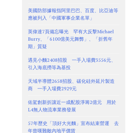
美國防部據報指阿里巴巴、百度、比亞迪等
應被列入「中國軍事企業名單」
英偉達7頁備忘曝光 罕有大反擊Michael
Burry、「6100億美元舞弊」、「折舊年
期」質疑
遇見小麵2408招股 一手入場費3556元、
引入海底撈等為基投
天域半導體2658招股、碳化硅外延片製造
商 一手入場費2929元
佑駕創新折讓近一成配股淨籌2億元 用於
L4無人物流車業務發展
57年歷史「頂好大光麵」宣布結束營運 去
年曾嘆難敵內地平價貨