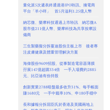
量化派5次遞表終通過港IPO聆訊、擁電商
平台「羊小咩」 首5月溢利1.25億人幣
納芯微、樂摩科技通過上市聆訊 納芯微A
股市值211億人幣、樂摩科技為共享按摩設
備商
三生製藥擬分拆蔓迪股份主板上市 後者專
注皮膚健康及體重管理解決方案
海偉股份9609招股、從事製造電容器薄膜
孖展147億超購334倍 一手入場費約2885
元、比亞迪有份持股
創新實業2788暗盤最多收升31%、每手帳面
賺1680元 一手中籤率10%、申180手穩中
長和據報分拆屈臣氏於香港及英國兩地上