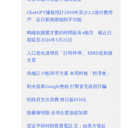
ChatGPT據報預計2030年至少2.2億付費用
戶 近日新推購物助手功能
螞蟻收購耀才要約時間延長4個月 截止日
期延至2026年3月25日
人口老化成增長「計時炸彈」 EBRD促刺激
生育
烏修訂19點和平方案 本周料無「特澤會」
勒令蘋果Google整頓 打擊冒充政府詐騙
削政府支出浪費 推日版DOGE
陰霾漸明朗 全球企業放緩加價
習近平與特朗普通電話 京：由美方發起