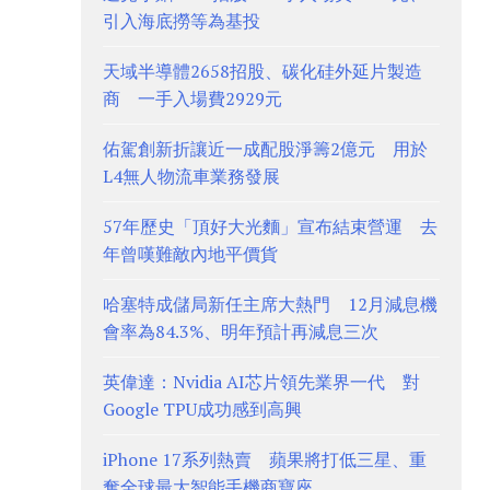
引入海底撈等為基投
天域半導體2658招股、碳化硅外延片製造
商 一手入場費2929元
佑駕創新折讓近一成配股淨籌2億元 用於
L4無人物流車業務發展
57年歷史「頂好大光麵」宣布結束營運 去
年曾嘆難敵內地平價貨
哈塞特成儲局新任主席大熱門 12月減息機
會率為84.3%、明年預計再減息三次
英偉達：Nvidia AI芯片領先業界一代 對
Google TPU成功感到高興
iPhone 17系列熱賣 蘋果將打低三星、重
奪全球最大智能手機商寶座