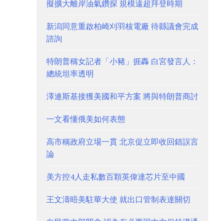
擬擴大離岸油氣鑽探 規模遠超拜登時期
新潟同意重啟柏崎刈羽核電廠 待縣議會完成
諮詢
特朗普稱女記者「小豬」捱轟 白宮發言人：
總統坦率透明
澤連斯基接獲美國和平方案 將與特朗普商討
一文看懂俄美如何表態
高市稱政府立場一貫 北京促立即收回錯誤言
論
美方控4人走私數百顆英偉達芯片至中國
王文濤晤美駐華大使 就出口管制表達關切