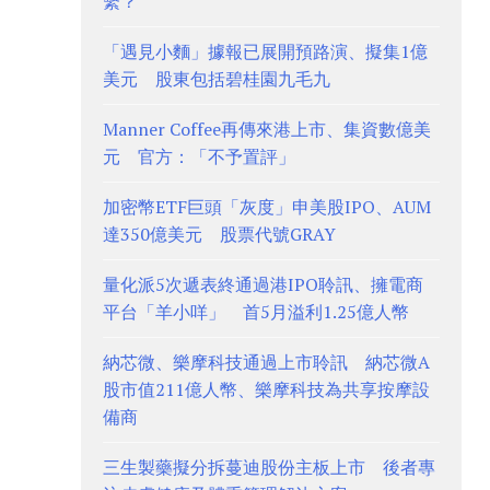
繫？
「遇見小麵」據報已展開預路演、擬集1億
美元 股東包括碧桂園九毛九
Manner Coffee再傳來港上市、集資數億美
元 官方：「不予置評」
加密幣ETF巨頭「灰度」申美股IPO、AUM
達350億美元 股票代號GRAY
量化派5次遞表終通過港IPO聆訊、擁電商
平台「羊小咩」 首5月溢利1.25億人幣
納芯微、樂摩科技通過上市聆訊 納芯微A
股市值211億人幣、樂摩科技為共享按摩設
備商
三生製藥擬分拆蔓迪股份主板上市 後者專