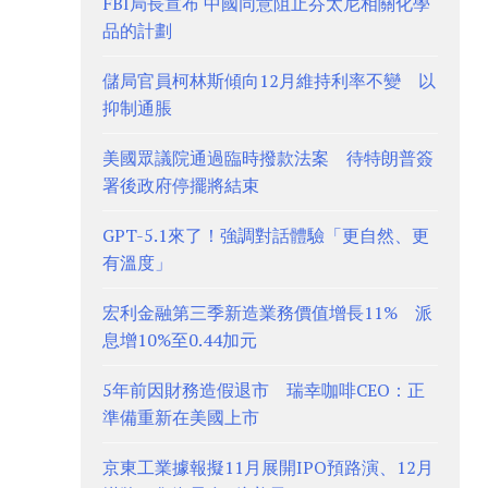
FBI局長宣布 中國同意阻止芬太尼相關化學
品的計劃
儲局官員柯林斯傾向12月維持利率不變 以
抑制通脹
美國眾議院通過臨時撥款法案 待特朗普簽
署後政府停擺將結束
GPT-5.1來了！強調對話體驗「更自然、更
有溫度」
宏利金融第三季新造業務價值增長11% 派
息增10%至0.44加元
5年前因財務造假退市 瑞幸咖啡CEO：正
準備重新在美國上市
京東工業據報擬11月展開IPO預路演、12月