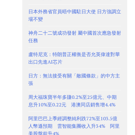
日本外務省官員晤中國駐日大使 日方強調立
場不變
神舟二十二號成功發射 屬中國首次應急發射
任務
盧特尼克：特朗普正權衡是否允英偉達對華
出口先進AI芯片
日方：無法接受有關「敵國條款」的中方主
張
周大福珠寶半年多賺0.2%至25億元、中期
息升10%至0.22元 港澳同店銷售增4.4%
阿里巴巴上季經調整純利跌72%至103.5億
人幣遜預期 雲智能集團收入升34% 阿里
美股盤前升4%