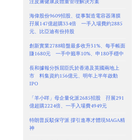
注皮膚健康及體重管理解決方案
海偉股份9609招股、從事製造電容器薄膜
孖展147億超購334倍 一手入場費約2885
元、比亞迪有份持股
創新實業2788暗盤最多收升31%、每手帳面
賺1680元 一手中籤率10%、申180手穩中
長和據報分拆屈臣氏於香港及英國兩地上
市 料集資約156億元、明年上半年啟動
IPO
「羊小咩」母企量化派2685招股 孖展291
億超購2224倍、一手入場費4949元
特朗普反駁保守派 撐引進專才體現MAGA精
神