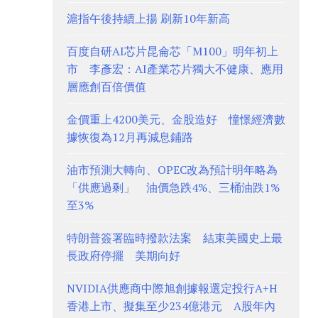
滬指午後持續上揚 刷新10年新高
百度自研AI芯片昆侖芯「M100」明年初上
市 李彥宏：AI產業芯片獨大不健康、應用
層應創百倍價值
金價重上4200美元、金股造好 憧憬經濟數
據恢復為12月再減息鋪路
油市預測大轉向、OPEC改為預計明年略為
「供應過剩」 油價急跌4%、三桶油跌1%
至3%
特朗普簽署臨時撥款法案 結束美國史上最
長政府停擺 美期向好
NVIDIA供應商中際旭創據報選定投行A+H
香港上市、擬集至少234億港元 A股年內