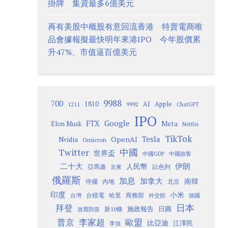
掛牌 集資最多6億美元
再有美股中概股有意回流香港 特賣電商唯
品會據報擬最快明年來港IPO 今年股價累
升47%、市值逼百億美元
9988
700
1810
AI
Apple
1211
9992
ChatGPT
IPO
Google
FTX
Meta
Elon Musk
Netflix
TikTok
Tesla
OpenAI
Nvidia
Omicron
Twitter
中國
世界盃
中國GDP
中國旅客
二十大
伊朗
人民幣
以色列
亞馬遜
京東
俄羅斯
加息
加拿大
南韓
內地
停擺
北京
印度
小米
台灣
台積電
哈里
商務部
外交部
德國
日本
拜登
施政報告
日圓
新10條
放寬防疫
歐盟
普京
李家超
比亞迪
江澤民
李強