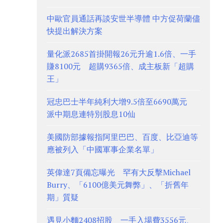
中歐官員通話再談安世半導體 中方促荷蘭儘
快提出解決方案
量化派2685首掛開報26元升逾1.6倍、一手
賺8100元 超購9365倍、成主板新「超購
王」
冠忠巴士半年純利大增9.5倍至6690萬元
派中期息連特別股息10仙
美國防部據報指阿里巴巴、百度、比亞迪等
應被列入「中國軍事企業名單」
英偉達7頁備忘曝光 罕有大反擊Michael
Burry、「6100億美元舞弊」、「折舊年
期」質疑
遇見小麵2408招股 一手入場費3556元、