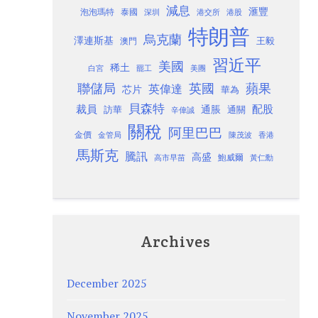
減息
滙豐
泡泡瑪特
泰國
深圳
港股
港交所
特朗普
烏克蘭
澤連斯基
澳門
王毅
習近平
美國
稀土
白宮
罷工
美團
聯儲局
蘋果
英國
英偉達
芯片
華為
貝森特
裁員
配股
通脹
訪華
通關
辛偉誠
關稅
阿里巴巴
金價
金管局
香港
陳茂波
馬斯克
騰訊
高盛
高市早苗
鮑威爾
黃仁勳
Archives
December 2025
November 2025