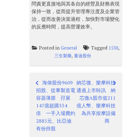
問責更直接地與其各自的經營及財務表現
保持一致，從而提升管理專注度及企業管
治，從而改善決策過程，加快對市場變化
的反應時間，提高營運效率。
Posted in
Tagged
,
General
1530
,
三生製藥
蔓迪股份
海偉股份9609
納芯微、樂摩科技
Post
招股、從事製造電
通過上市聆訊 納
navigation
容器薄膜 孖展
芯微A股市值211
147億超購334
億人幣、樂摩科技
倍 一手入場費約
為共享按摩設備
2885元、比亞迪
商
有份持股