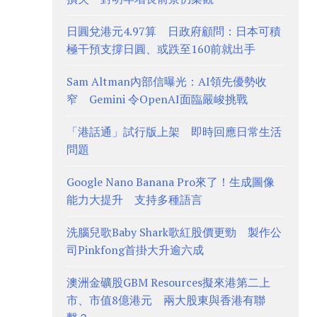
日圓兌港元4.97算 日政府顧問：日本可積
極干預支撐日圓、或跌至160前就出手
Sam Altman內部信曝光：AI領先優勢收
窄 Gemini 令OpenAI面臨嚴峻挑戰
「港話通」試行版上架 即時回應日常生活
問題
Google Nano Banana Pro來了！生成圖像
能力大提升 支持多種語言
洗腦兒歌Baby Shark歌紅股價更勁 製作公
司Pinkfong首掛大升逾六成
澳洲金礦股GBM Resources擬來港第二上
市、市值8億港元 兩大股東與香港有聯