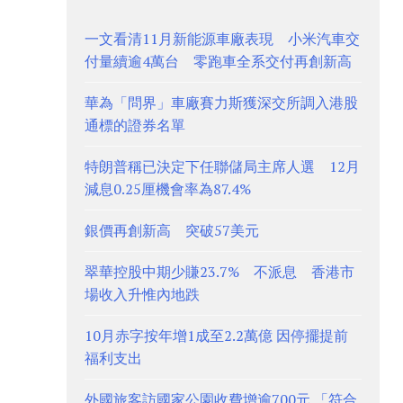
一文看清11月新能源車廠表現 小米汽車交
付量續逾4萬台 零跑車全系交付再創新高
華為「問界」車廠賽力斯獲深交所調入港股
通標的證券名單
特朗普稱已決定下任聯儲局主席人選 12月
減息0.25厘機會率為87.4%
銀價再創新高 突破57美元
翠華控股中期少賺23.7% 不派息 香港市
場收入升惟內地跌
10月赤字按年增1成至2.2萬億 因停擺提前
福利支出
外國旅客訪國家公園收費增逾700元 「符合