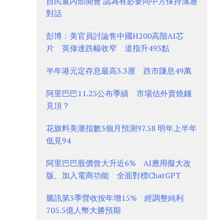
自民黨內部開會 認為有必要同中方保持溝通
對話
彭博：美官員討論售中國H200高階AI芯
片 英偉達跌幅收窄 道指升493點
半年港元定存息最高3.3厘 跌市賺息49萬
阿里巴巴11.25公布季績 市場估外賣燒錢
見頂？
花旗料美滙指數3個月預測97.58 明年上半年
低見94
阿里巴巴股價曾大升近6% AI應用擬大改
版、加入電商功能 全面對標ChatGPT
騰訊第3季營收按年增15% 經調整純利
705.5億人幣大勝預期