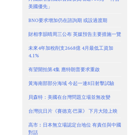
美國優先」
BNO要求增加仍在諮詢期 或設過渡期
財相李韻晴周三公布 英媒預告主要措施一覽
未來4年加稅削支2668億 4月最低工資加
4.1%
有望開拍第4集 應特朗普要求重啟
黃海南部部分海域 今起一連8日射擊試驗
貝森特：美國在台灣問題立場並無改變
台灣抗日片《賽德克·巴萊》 下月大陸上映
高市︰日本無立場認定台地位 有責任與中國
對話