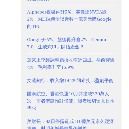
Alphabet夜盤再升3%、英偉達NVDA跌
2% META傳洽談斥數十億美元購Google
的TPU
Google升6%、盤後再升逾2% Gemini
3.0「生成式UI」開始產金？
蔚來上季經調整虧損收窄近四成、盤前彈逾
4% 毛利率升至13.9%
文遠知行：收入增144% 阿布扎比盈虧平衡
國泰航空、香港快運10月共接載320萬人
次 前者聖誕預訂強健、後者密切留意日本
需求
美財長：43日停擺造成110億美元永久經濟
損失 對明年增長前景仍樂觀