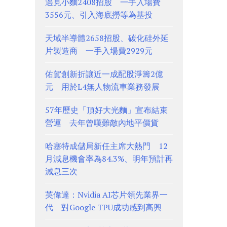
遇見小麵2408招股 一手入場費
3556元、引入海底撈等為基投
天域半導體2658招股、碳化硅外延
片製造商 一手入場費2929元
佑駕創新折讓近一成配股淨籌2億
元 用於L4無人物流車業務發展
57年歷史「頂好大光麵」宣布結束
營運 去年曾嘆難敵內地平價貨
哈塞特成儲局新任主席大熱門 12
月減息機會率為84.3%、明年預計再
減息三次
英偉達：Nvidia AI芯片領先業界一
代 對Google TPU成功感到高興