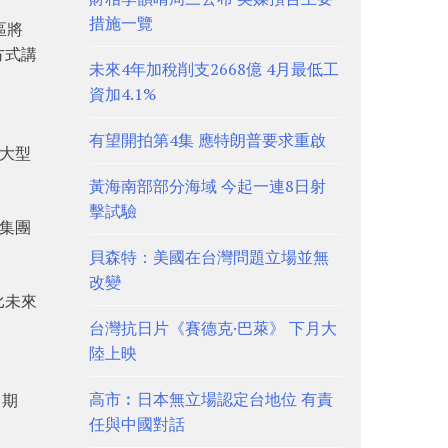
措施一覽
區將
方式講
未來4年加稅削支2668億 4月最低工
資加4.1%
有望開拍第4集 應特朗普要求重啟
有大型
黃海南部部分海域 今起一連8日射
擊試驗
著集團
貝森特：美國在台灣問題立場並無
改變
比未來
台灣抗日片《賽德克·巴萊》 下月大
陸上映
高市︰日本無立場認定台地位 有責
。期
任與中國對話