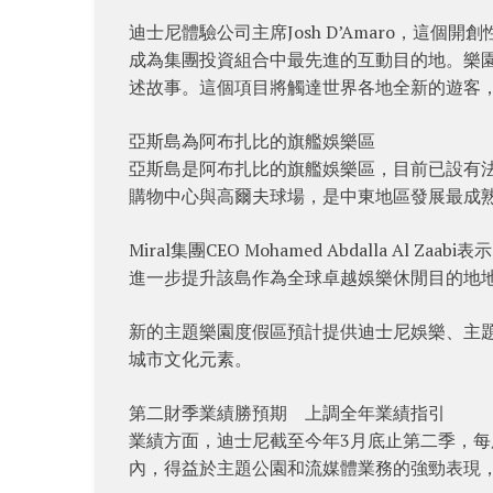
迪士尼體驗公司主席Josh D’Amaro，這
成為集團投資組合中最先進的互動目的地。樂
述故事。這個項目將觸達世界各地全新的遊客
亞斯島為阿布扎比的旗艦娛樂區
亞斯島是阿布扎比的旗艦娛樂區，目前已設有法
購物中心與高爾夫球場，是中東地區發展最成
Miral集團CEO Mohamed Abdalla 
進一步提升該島作為全球卓越娛樂休閒目的地
新的主題樂園度假區預計提供迪士尼娛樂、主
城市文化元素。
第二財季業績勝預期 上調全年業績指引
業績方面，迪士尼截至今年3月底止第二季，每股盈
內，得益於主題公園和流媒體業務的強勁表現，收入