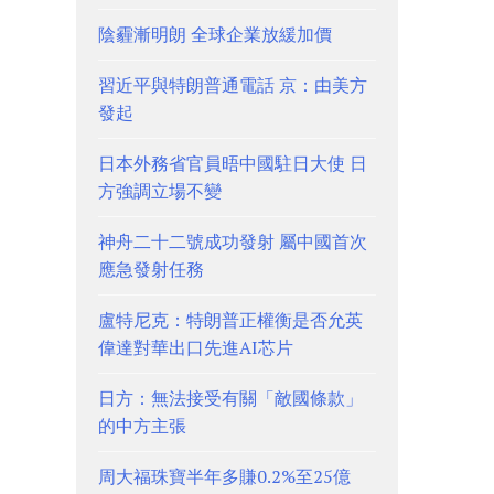
陰霾漸明朗 全球企業放緩加價
習近平與特朗普通電話 京：由美方
發起
日本外務省官員晤中國駐日大使 日
方強調立場不變
神舟二十二號成功發射 屬中國首次
應急發射任務
盧特尼克：特朗普正權衡是否允英
偉達對華出口先進AI芯片
日方：無法接受有關「敵國條款」
的中方主張
周大福珠寶半年多賺0.2%至25億