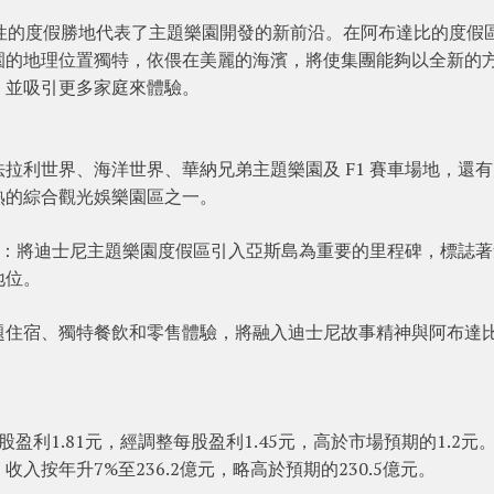
個開創性的度假勝地代表了主題樂園開發的新前沿。在阿布達比的度假
園的地理位置獨特，依偎在美麗的海濱，將使集團能夠以全新的
，並吸引更多家庭來體驗。
拉利世界、海洋世界、華納兄弟主題樂園及 F1 賽車場地，還
熟的綜合觀光娛樂園區之一。
Al Zaabi表示：將迪士尼主題樂園度假區引入亞斯島為重要的里程碑，標誌
地位。
題住宿、獨特餐飲和零售體驗，將融入迪士尼故事精神與阿布達
利1.81元，經調整每股盈利1.45元，高於市場預期的1.2元
按年升7%至236.2億元，略高於預期的230.5億元。