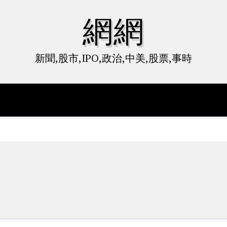
網網
新聞,股市,IPO,政治,中美,股票,事時