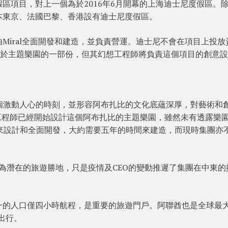
區項目，對上一個為於2016年6月開幕的上海迪士尼度假區。
本東京、法國巴黎、香港設有迪士尼度假區。
Miral全面開發和建造，並負責營運。迪士尼不會在項目上投放
元於主題樂園的一部份，但其幻想工程師將負責這個項目的創意
這是一個激動人心的時刻，並形容阿布扎比的文化底蘊深厚，對藝術和
幻想工程師已經開始設計這個阿布扎比的主題樂園，雖然未有透露樂
來設計和全面開發，大約需要五年的時間來建造，而現時集團亦
該地為潛在的旅遊勝地，只是疫情及CEO的變動推遲了集團在中東的
一的人口僅四小時航程，是重要的旅遊門戶。阿聯酋也是全球最
出行。