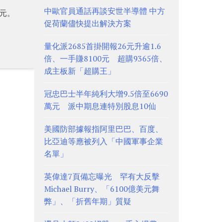
中歐官員通話再談安世半導體 中方
億元。
促荷蘭儘快提出解決方案
量化派2685首掛開報26元升逾1.6
倍、一手賺8100元 超購9365倍、
成主板新「超購王」
冠忠巴士半年純利大增9.5倍至6690
萬元 派中期息連特別股息10仙
美國防部據報指阿里巴巴、百度、
比亞迪等應被列入「中國軍事企業
名單」
英偉達7頁備忘曝光 罕有大反擊
Michael Burry、「6100億美元舞
弊」、「折舊年期」質疑