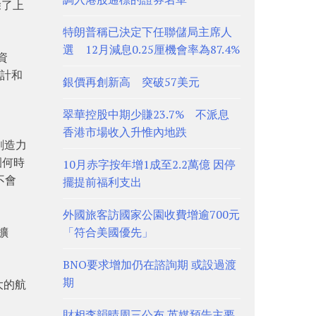
除了上
特朗普稱已決定下任聯儲局主席人
選 12月減息0.25厘機會率為87.4%
資
設計和
銀價再創新高 突破57美元
翠華控股中期少賺23.7% 不派息
香港市場收入升惟內地跌
創造力
園何時
10月赤字按年增1成至2.2萬億 因停
不會
擺提前福利支出
外國旅客訪國家公園收費增逾700元
擴
「符合美國優先」
BNO要求增加仍在諮詢期 或設過渡
期
大的航
財相李韻晴周三公布 英媒預告主要