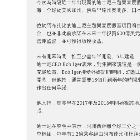
今次為時隔近十年出現新的迪士尼主題樂園度假
海，全球於美國加州、佛羅里達州奧蘭多、日
位於阿布扎比的迪士尼主題樂園度假區項目將由
金，也並非此前承諾在未來十年投資600億美
營運監督，並可獲得版稅收益。
未有開幕時間 惟至少需年半開發、5年建造
迪士尼CEO Bob Iger表示，對集團來說
充滿欣賞。Bob Iger接受外媒訪問時間，
開幕，但他指，通常需要18個月到兩年的時間
作出任何承諾。
他又指，集團早在2017年及2018年開始視
張。
迪士尼在聲明中表示，阿聯酋距離全球三分之
空樞紐，每年有1.2億乘客經由阿布達比和杜拜