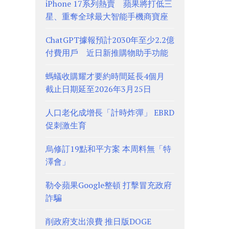
iPhone 17系列熱賣 蘋果將打低三
星、重奪全球最大智能手機商寶座
ChatGPT據報預計2030年至少2.2億
付費用戶 近日新推購物助手功能
螞蟻收購耀才要約時間延長4個月
截止日期延至2026年3月25日
人口老化成增長「計時炸彈」 EBRD
促刺激生育
烏修訂19點和平方案 本周料無「特
澤會」
勒令蘋果Google整頓 打擊冒充政府
詐騙
削政府支出浪費 推日版DOGE