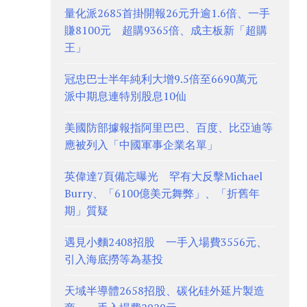
量化派2685首掛開報26元升逾1.6倍、一手
賺8100元 超購9365倍、成主板新「超購
王」
冠忠巴士半年純利大增9.5倍至6690萬元
派中期息連特別股息10仙
美國防部據報指阿里巴巴、百度、比亞迪等
應被列入「中國軍事企業名單」
英偉達7頁備忘曝光 罕有大反擊Michael
Burry、「6100億美元舞弊」、「折舊年
期」質疑
遇見小麵2408招股 一手入場費3556元、
引入海底撈等為基投
天域半導體2658招股、碳化硅外延片製造