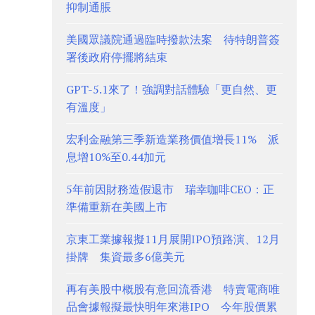
抑制通脹
美國眾議院通過臨時撥款法案 待特朗普簽
署後政府停擺將結束
GPT-5.1來了！強調對話體驗「更自然、更
有溫度」
宏利金融第三季新造業務價值增長11% 派
息增10%至0.44加元
5年前因財務造假退市 瑞幸咖啡CEO：正
準備重新在美國上市
京東工業據報擬11月展開IPO預路演、12月
掛牌 集資最多6億美元
再有美股中概股有意回流香港 特賣電商唯
品會據報擬最快明年來港IPO 今年股價累