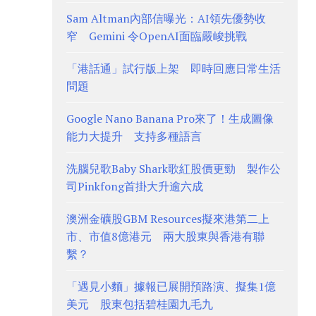
Sam Altman內部信曝光：AI領先優勢收
窄 Gemini 令OpenAI面臨嚴峻挑戰
「港話通」試行版上架 即時回應日常生活
問題
Google Nano Banana Pro來了！生成圖像
能力大提升 支持多種語言
洗腦兒歌Baby Shark歌紅股價更勁 製作公
司Pinkfong首掛大升逾六成
澳洲金礦股GBM Resources擬來港第二上
市、市值8億港元 兩大股東與香港有聯
繫？
「遇見小麵」據報已展開預路演、擬集1億
美元 股東包括碧桂園九毛九