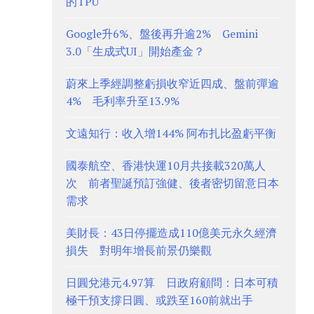
的TPU
Google升6%、盤後再升逾2% Gemini
3.0「生成式UI」開始產金？
蔚來上季經調整虧損收窄近四成、盤前彈逾
4% 毛利率升至13.9%
文遠知行：收入增144% 阿布扎比盈虧平衡
國泰航空、香港快運10月共接載320萬人
次 前者聖誕預訂強健、後者密切留意日本
需求
美財長：43日停擺造成110億美元永久經濟
損失 對明年增長前景仍樂觀
日圓兌港元4.97算 日政府顧問：日本可積
極干預支撐日圓、或跌至160前就出手