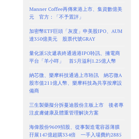
Manner Coffee再傳來港上市、集資數億美
元 官方：「不予置評」
加密幣ETF巨頭「灰度」申美股IPO、AUM
達350億美元 股票代號GRAY
量化派5次遞表終通過港IPO聆訊、擁電商
平台「羊小咩」 首5月溢利1.25億人幣
納芯微、樂摩科技通過上市聆訊 納芯微A
股市值211億人幣、樂摩科技為共享按摩設
備商
三生製藥擬分拆蔓迪股份主板上市 後者專
注皮膚健康及體重管理解決方案
海偉股份9609招股、從事製造電容器薄膜
孖展147億超購334倍 一手入場費約2885