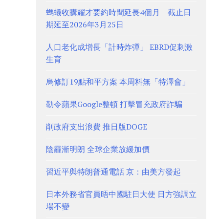
螞蟻收購耀才要約時間延長4個月 截止日
期延至2026年3月25日
人口老化成增長「計時炸彈」 EBRD促刺激
生育
烏修訂19點和平方案 本周料無「特澤會」
勒令蘋果Google整頓 打擊冒充政府詐騙
削政府支出浪費 推日版DOGE
陰霾漸明朗 全球企業放緩加價
習近平與特朗普通電話 京：由美方發起
日本外務省官員晤中國駐日大使 日方強調立
場不變