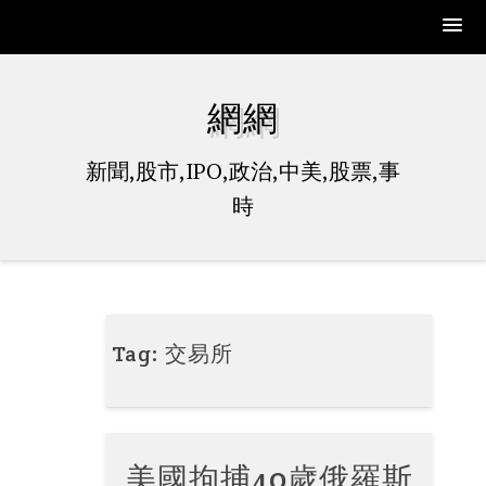
Skip
to
網網
content
新聞,股市,IPO,政治,中美,股票,事
時
Tag:
交易所
美國拘捕40歲俄羅斯