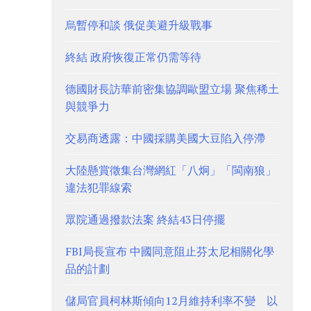
烏暫停和談 俄促美避升級戰事
終結 政府恢復正常仍需等待
德國財長訪華前密集協調歐盟立場 聚焦稀土
與競爭力
交易商透露：中國採購美國大豆陷入停滯
大陸懸賞徵集台灣網紅「八炯」「閩南狼」
違法犯罪線索
眾院通過撥款法案 終結43日停擺
FBI局長宣布 中國同意阻止芬太尼相關化學
品的計劃
儲局官員柯林斯傾向12月維持利率不變 以