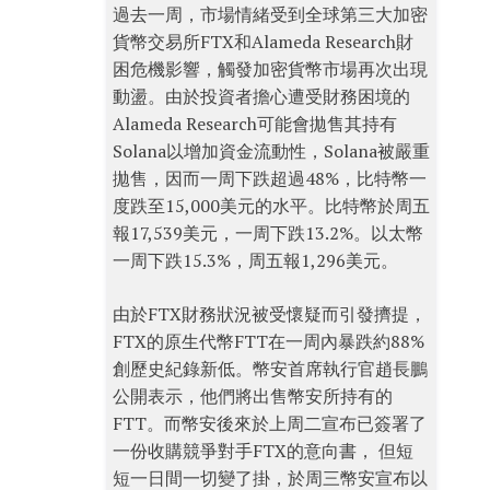
過去一周，市場情緒受到全球第三大加密
貨幣交易所FTX和Alameda Research財
困危機影響，觸發加密貨幣市場再次出現
動盪。由於投資者擔心遭受財務困境的
Alameda Research可能會拋售其持有
Solana以增加資金流動性，Solana被嚴重
拋售，因而一周下跌超過48%，比特幣一
度跌至15,000美元的水平。比特幣於周五
報17,539美元，一周下跌13.2%。以太幣
一周下跌15.3%，周五報1,296美元。
由於FTX財務狀況被受懷疑而引發擠提，
FTX的原生代幣FTT在一周內暴跌約88%
創歷史紀錄新低。幣安首席執行官趙長鵬
公開表示，他們將出售幣安所持有的
FTT。而幣安後來於上周二宣布已簽署了
一份收購競爭對手FTX的意向書， 但短
短一日間一切變了掛，於周三幣安宣布以