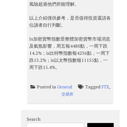
風險超過他們所能理解。
以上介紹僅供參考，是否值得投資還請各
位讀者自行判斷。
Ix加密貨幣指數受整體加密貨幣市場消息
及氣氛影響，周五報4480點，一周下跌
14.2%；ix比特幣指數報4236點，一周下
跌13.2%；ix以太幣指數報11135點，一
周下跌15.4%。
Posted in
Tagged
,
General
FTX
交易所
Search