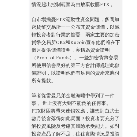
情況超出控制範圍為由放棄收購FTX 。
自市場擔憂FTX流動性資金問題，多間加
密貨幣交易所一一公布其資金儲備，以減
輕投資者對行業的擔憂。兩家主要的加密
貨幣交易所OKx和Kucoin宣布他們將在下
個月提供儲備證明，亦稱為資金證明
（Proof of Funds）。一些加密貨幣交易
所使用信譽良好的第三方會計師處理此儲
備證明，以證明他們有足夠的資產來應付
所有提款。
筆者從雷曼兄弟金融海嘯中學到了一件
事， 世上沒有大到不能倒的任何事。
FTX財困將帶來連鎖效應，誰想到白武士
數月後會落得如此局面？投資者要充分了
解投資風險及考慮其風險承受能力。如對
投資產品了解不足，往往實際情況是投資