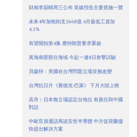
財相李韻晴周三公布 英媒預告主要措施一覽
未來4年加稅削支2668億 4月最低工資加
4.1%
有望開拍第4集 應特朗普要求重啟
黃海南部部分海域 今起一連8日射擊試驗
貝森特：美國在台灣問題立場並無改變
台灣抗日片《賽德克·巴萊》 下月大陸上映
高市︰日本無立場認定台地位 有責任與中國
對話
中歐官員通話再談安世半導體 中方促荷蘭儘
快提出解決方案