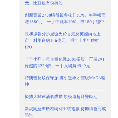
元、比亞迪有份持股
創新實業2788暗盤最多收升31%、每手帳面
賺1680元 一手中籤率10%、申180手穩中
長和據報分拆屈臣氏於香港及英國兩地上
市 料集資約156億元、明年上半年啟動
IPO
「羊小咩」母企量化派2685招股 孖展291
億超購2224倍、一手入場費4949元
特朗普反駁保守派 撐引進專才體現MAGA精
神
擬擴大離岸油氣鑽探 規模遠超拜登時期
新潟同意重啟柏崎刈羽核電廠 待縣議會完成
諮詢