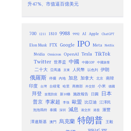
升47%、市值逼百億美元
9988
700
1810
AI
Apple
1211
9992
ChatGPT
IPO
Google
FTX
Meta
Elon Musk
Netflix
TikTok
Tesla
OpenAI
Nvidia
Omicron
Twitter
中國
世界盃
中國GDP
中國旅客
二十大
伊朗
人民幣
以色列
亞馬遜
京東
俄羅斯
加息
加拿大
南韓
內地
停擺
北京
印度
小米
台灣
台積電
哈里
商務部
外交部
德國
日本
拜登
施政報告
日圓
新10條
放寬防疫
歐盟
普京
李家超
比亞迪
江澤民
李強
減息
滙豐
泡泡瑪特
泰國
深圳
港股
港交所
特朗普
烏克蘭
澤連斯基
澳門
王毅