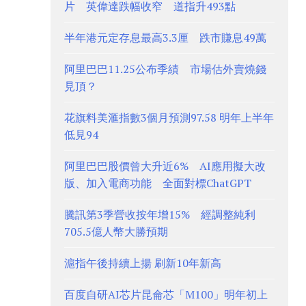
片 英偉達跌幅收窄 道指升493點
半年港元定存息最高3.3厘 跌市賺息49萬
阿里巴巴11.25公布季績 市場估外賣燒錢
見頂？
花旗料美滙指數3個月預測97.58 明年上半年
低見94
阿里巴巴股價曾大升近6% AI應用擬大改
版、加入電商功能 全面對標ChatGPT
騰訊第3季營收按年增15% 經調整純利
705.5億人幣大勝預期
滬指午後持續上揚 刷新10年新高
百度自研AI芯片昆侖芯「M100」明年初上