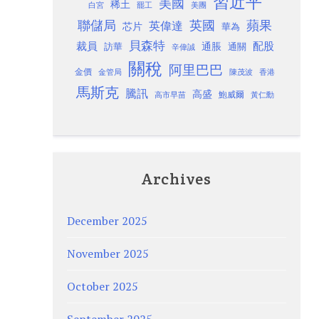
習近平
美國
稀土
白宮
罷工
美團
聯儲局
蘋果
英國
英偉達
芯片
華為
貝森特
裁員
配股
通脹
訪華
通關
辛偉誠
關稅
阿里巴巴
金價
金管局
香港
陳茂波
馬斯克
騰訊
高盛
高市早苗
鮑威爾
黃仁勳
Archives
December 2025
November 2025
October 2025
September 2025