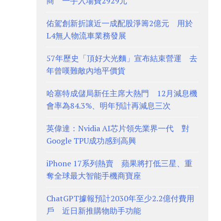
商 一手入場費2929元
佑駕創新折讓近一成配股淨籌2億元 用於
L4無人物流車業務發展
57年歷史「頂好大光麵」宣布結束營運 去
年曾嘆難敵內地平價貨
哈塞特成儲局新任主席大熱門 12月減息機
會率為84.3%、明年預計再減息三次
英偉達：Nvidia AI芯片領先業界一代 對
Google TPU成功感到高興
iPhone 17系列熱賣 蘋果將打低三星、重
奪全球最大智能手機商寶座
ChatGPT據報預計2030年至少2.2億付費用
戶 近日新推購物助手功能