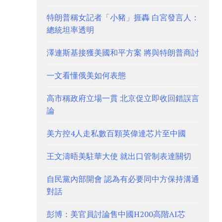
特朗普稱女記者「小豬」捱轟 白宮發言人：
總統坦率透明
澤連斯基接獲美國和平方案 將與特朗普商討
一文看懂俄美如何表態
高市稱政府立場一貫 北京促立即收回錯誤言
論
美方控4人走私數百顆英偉達芯片至中國
王文濤晤美駐華大使 就出口管制表達關切
自民黨內部開會 認為有必要同中方保持溝通
對話
彭博：美官員討論售中國H200高階AI芯