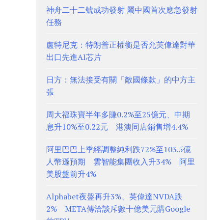
神舟二十二號成功發射 屬中國首次應急發射
任務
盧特尼克：特朗普正權衡是否允英偉達對華
出口先進AI芯片
日方：無法接受有關「敵國條款」的中方主
張
周大福珠寶半年多賺0.2%至25億元、中期
息升10%至0.22元 港澳同店銷售增4.4%
阿里巴巴上季經調整純利跌72%至103.5億
人幣遜預期 雲智能集團收入升34% 阿里
美股盤前升4%
Alphabet夜盤再升3%、英偉達NVDA跌
2% META傳洽談斥數十億美元購Google