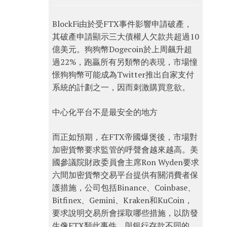
BlockFi由於受FTX事件影響申請破產，
其破產申請顯示三大債權人欠款共超過10
億美元。狗狗幣Dogecoin於上周飆升超
過22%，跑贏所有另類幣的表現，市場憧
憬狗狗幣可能成為Twitter推出自家支付
系統的計劃之一，因而刺激購買意欲。
中心化平台不是最安全的地方
而正如預期，在FTX帝國爆煲後，市場對
加密貨幣要求監管的呼聲會越來越高。美
國參議院財政委員會主席Ron Wyden要求
六間加密貨幣交易平台提供有關消費者保
護措施，公司包括Binance、Coinbase、
Bitfinex、Gemini、Kraken和KuCoin，
要求說明交易所會採取哪些措施，以防發
生像FTX類此事件。與銀行存款不同的