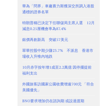
華為「問界」車廠賽力斯獲深交所調入港股
通標的證券名單
特朗普稱已決定下任聯儲局主席人選 12月
減息0.25厘機會率為87.4%
銀價再創新高 突破57美元
翠華控股中期少賺23.7% 不派息 香港市
場收入升惟內地跌
10月赤字按年增1成至2.2萬億 因停擺提前
福利支出
外國旅客訪國家公園收費增逾700元 「符合
美國優先」
BNO要求增加仍在諮詢期 或設過渡期