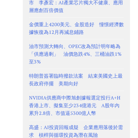
市 李彥宏：AI產業芯片獨大不健康、應用
層應創百倍價值
金價重上4200美元、金股造好 憧憬經濟數
據恢復為12月再減息鋪路
油市預測大轉向、OPEC改為預計明年略為
「供應過剩」 油價急跌4%、三桶油跌1%
至3%
特朗普簽署臨時撥款法案 結束美國史上最
長政府停擺 美期向好
NVIDIA供應商中際旭創據報選定投行A+H
香港上市、擬集至少234億港元 A股年內
累升2.8倍、市值逼5300億人幣
高盛：AI投資回報成疑 企業應用落後於需
求 槓桿與循環投資為潛在風險