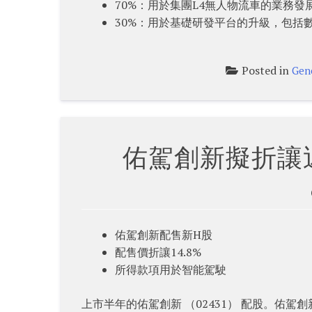
70%：用於集團L4無人物流車的業務
30%：用於基礎研發平台的升級，包括
Posted in
Gen
佑駕創新擬折讓近
佑駕創新配售新H股
配售價折讓14.8%
所得款項用於智能駕駛
上市半年的佑駕創新 （02431） 配股。佑駕