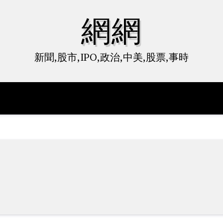
網網
新聞,股市,IPO,政治,中美,股票,事時