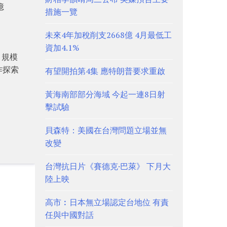
億
措施一覽
未來4年加稅削支2668億 4月最低工
資加4.1%
目規模
作探索
有望開拍第4集 應特朗普要求重啟
黃海南部部分海域 今起一連8日射
擊試驗
貝森特：美國在台灣問題立場並無
改變
台灣抗日片《賽德克·巴萊》 下月大
陸上映
高市︰日本無立場認定台地位 有責
任與中國對話