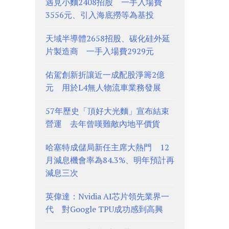
遇見小麵2408招股 一手入場費
3556元、引入海底撈等為基投
天域半導體2658招股、碳化硅外延
片製造商 一手入場費2929元
佑駕創新折讓近一成配股淨籌2億
元 用於L4無人物流車業務發展
57年歷史「頂好大光麵」宣布結束
營運 去年曾嘆難敵內地平價貨
哈塞特成儲局新任主席大熱門 12
月減息機會率為84.3%、明年預計再
減息三次
英偉達：Nvidia AI芯片領先業界一
代 對Google TPU成功感到高興