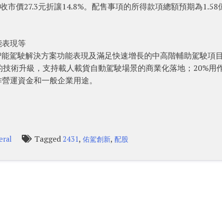
收市價27.3元折讓14.8%。配售事項的所得款項總額預期為1.58
能表現等
提升智能駕駛解決方案功能表現及滿足快速增長的中高階輔助駕駛項
案的技術升級，支持載人載貨自動駕駛場景的商業化落地；20%用
作營運資金和一般企業用途。
Tagged
,
,
eral
2431
佑駕創新
配股