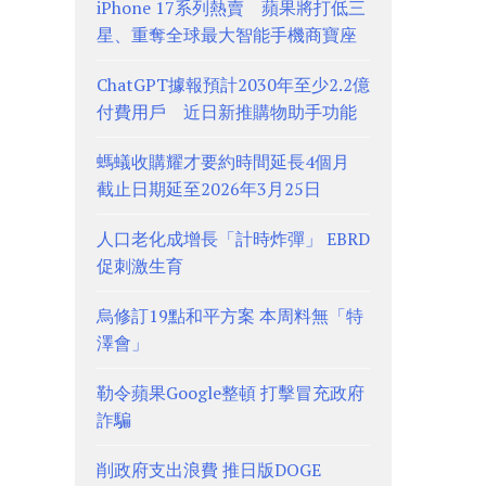
iPhone 17系列熱賣 蘋果將打低三
星、重奪全球最大智能手機商寶座
ChatGPT據報預計2030年至少2.2億
付費用戶 近日新推購物助手功能
螞蟻收購耀才要約時間延長4個月
截止日期延至2026年3月25日
人口老化成增長「計時炸彈」 EBRD
促刺激生育
烏修訂19點和平方案 本周料無「特
澤會」
勒令蘋果Google整頓 打擊冒充政府
詐騙
削政府支出浪費 推日版DOGE