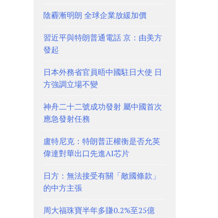
陰霾漸明朗 全球企業放緩加價
習近平與特朗普通電話 京：由美方
發起
日本外務省官員晤中國駐日大使 日
方強調立場不變
神舟二十二號成功發射 屬中國首次
應急發射任務
盧特尼克：特朗普正權衡是否允英
偉達對華出口先進AI芯片
日方：無法接受有關「敵國條款」
的中方主張
周大福珠寶半年多賺0.2%至25億