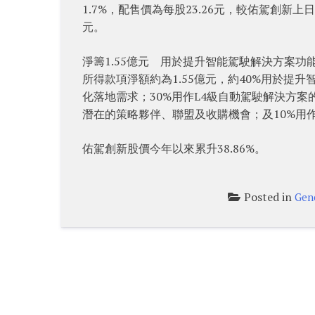
1.7%，配售價為每股23.26元，較佑駕創新上日
元。
淨籌1.55億元 用於提升智能駕駛解決方案功
所得款項淨額約為1.55億元，約40%用於
化落地需求；30%用作L4級自動駕駛解決方
潛在的策略夥伴、聯盟及收購機會；及10%用
佑駕創新股價今年以來累升38.86%。
Posted in
Gen