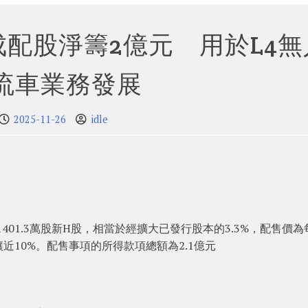
配股淨籌2億元 用於L4無
流車業務發展
2025-11-26
idle
1401.3萬股新H股，相當於經擴大已發行股本的3.3%，配售價為
折讓近10%。配售事項的所得款項總額為2.1億元