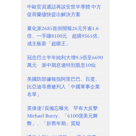
中歐官員通話再談安世半導體 中方
促荷蘭儘快提出解決方案
量化派2685首掛開報26元升逾1.6
倍、一手賺8100元 超購9365倍、
成主板新「超購王」
冠忠巴士半年純利大增9.5倍至6690
萬元 派中期息連特別股息10仙
美國防部據報指阿里巴巴、百度、
比亞迪等應被列入「中國軍事企業
名單」
英偉達7頁備忘曝光 罕有大反擊
Michael Burry、「6100億美元舞
弊」、「折舊年期」質疑