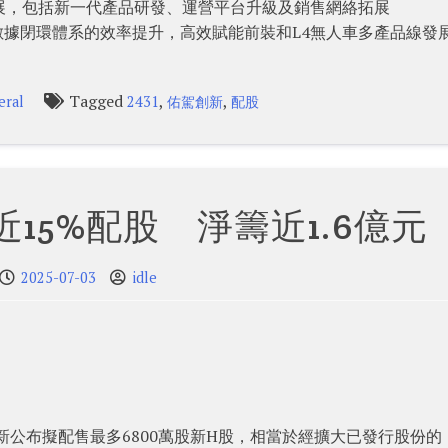
發展，包括新一代產品研發、運營平台升級及銷售網絡拓展
數據閉環體系的效率提升，高效賦能前裝和L4無人車多產品線發
Tagged
,
,
eral
2431
佑駕創新
配股
15%配股 淨籌近1.6億元
2025-07-03
idle
創新公布擬配售最多6800萬股新H股，相當於經擴大已發行股份的