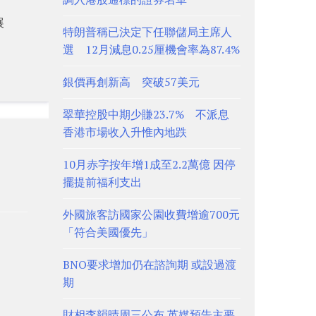
展
特朗普稱已決定下任聯儲局主席人
選 12月減息0.25厘機會率為87.4%
銀價再創新高 突破57美元
翠華控股中期少賺23.7% 不派息
香港市場收入升惟內地跌
10月赤字按年增1成至2.2萬億 因停
擺提前福利支出
外國旅客訪國家公園收費增逾700元
「符合美國優先」
BNO要求增加仍在諮詢期 或設過渡
期
財相李韻晴周三公布 英媒預告主要