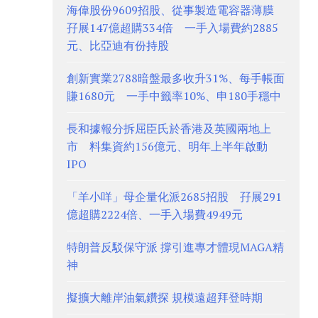
海偉股份9609招股、從事製造電容器薄膜
孖展147億超購334倍 一手入場費約2885
元、比亞迪有份持股
創新實業2788暗盤最多收升31%、每手帳面
賺1680元 一手中籤率10%、申180手穩中
長和據報分拆屈臣氏於香港及英國兩地上
市 料集資約156億元、明年上半年啟動
IPO
「羊小咩」母企量化派2685招股 孖展291
億超購2224倍、一手入場費4949元
特朗普反駁保守派 撐引進專才體現MAGA精
神
擬擴大離岸油氣鑽探 規模遠超拜登時期