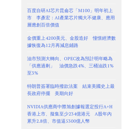
百度自研AI芯片昆侖芯「M100」明年初上
市 李彥宏：AI產業芯片獨大不健康、應用
層應創百倍價值
金價重上4200美元、金股造好 憧憬經濟數
據恢復為12月再減息鋪路
油市預測大轉向、OPEC改為預計明年略為
「供應過剩」 油價急跌4%、三桶油跌1%
至3%
特朗普簽署臨時撥款法案 結束美國史上最
長政府停擺 美期向好
NVIDIA供應商中際旭創據報選定投行A+H
香港上市、擬集至少234億港元 A股年內
累升2.8倍、市值逼5300億人幣