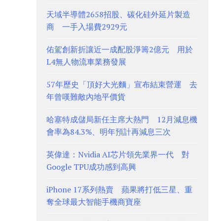
天域半導體2658招股、碳化硅外延片製造
商 一手入場費2929元
佑駕創新折讓近一成配股淨籌2億元 用於
L4無人物流車業務發展
57年歷史「頂好大光麵」宣布結束營運 去
年曾嘆難敵內地平價貨
哈塞特成儲局新任主席大熱門 12月減息機
會率為84.3%、明年預計再減息三次
英偉達：Nvidia AI芯片領先業界一代 對
Google TPU成功感到高興
iPhone 17系列熱賣 蘋果將打低三星、重
奪全球最大智能手機商寶座