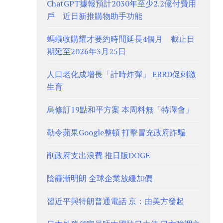
ChatGPT據報預計2030年至少2.2億付費用
戶 近日新推購物助手功能
螞蟻收購耀才要約時間延長4個月 截止日
期延至2026年3月25日
人口老化成增長「計時炸彈」 EBRD促刺激
生育
烏修訂19點和平方案 本周料無「特澤會」
勒令蘋果Google整頓 打擊冒充政府詐騙
削政府支出浪費 推日版DOGE
陰霾漸明朗 全球企業放緩加價
習近平與特朗普通電話 京：由美方發起