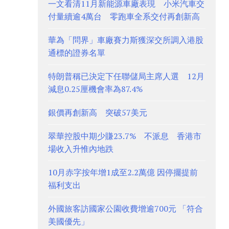
一文看清11月新能源車廠表現 小米汽車交
付量續逾4萬台 零跑車全系交付再創新高
華為「問界」車廠賽力斯獲深交所調入港股
通標的證券名單
特朗普稱已決定下任聯儲局主席人選 12月
減息0.25厘機會率為87.4%
銀價再創新高 突破57美元
翠華控股中期少賺23.7% 不派息 香港市
場收入升惟內地跌
10月赤字按年增1成至2.2萬億 因停擺提前
福利支出
外國旅客訪國家公園收費增逾700元 「符合
美國優先」