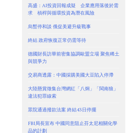
高盛：AI投資回報成疑 企業應用落後於需
求 槓桿與循環投資為潛在風險
烏暫停和談 俄促美避升級戰事
終結 政府恢復正常仍需等待
德國財長訪華前密集協調歐盟立場 聚焦稀土
與競爭力
交易商透露：中國採購美國大豆陷入停滯
大陸懸賞徵集台灣網紅「八炯」「閩南狼」
違法犯罪線索
眾院通過撥款法案 終結43日停擺
FBI局長宣布 中國同意阻止芬太尼相關化學
品的計劃