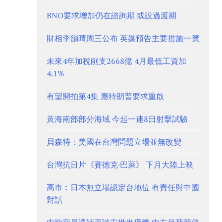
BNO要求增加仍在諮詢期 或設過渡期
財相李韻晴周三公布 英媒預告主要措施一覽
未來4年加稅削支2668億 4月最低工資加
4.1%
有望開拍第4集 應特朗普要求重啟
黃海南部部分海域 今起一連8日射擊試驗
貝森特：美國在台灣問題立場並無改變
台灣抗日片《賽德克·巴萊》 下月大陸上映
高市︰日本無立場認定台地位 有責任與中國
對話