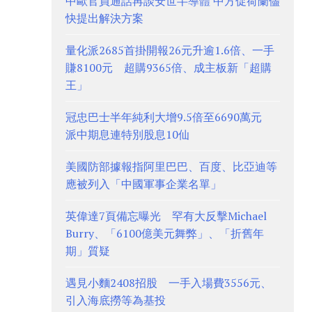
中歐官員通話再談安世半導體 中方促荷蘭儘
快提出解決方案
量化派2685首掛開報26元升逾1.6倍、一手
賺8100元 超購9365倍、成主板新「超購
王」
冠忠巴士半年純利大增9.5倍至6690萬元
派中期息連特別股息10仙
美國防部據報指阿里巴巴、百度、比亞迪等
應被列入「中國軍事企業名單」
英偉達7頁備忘曝光 罕有大反擊Michael
Burry、「6100億美元舞弊」、「折舊年
期」質疑
遇見小麵2408招股 一手入場費3556元、
引入海底撈等為基投