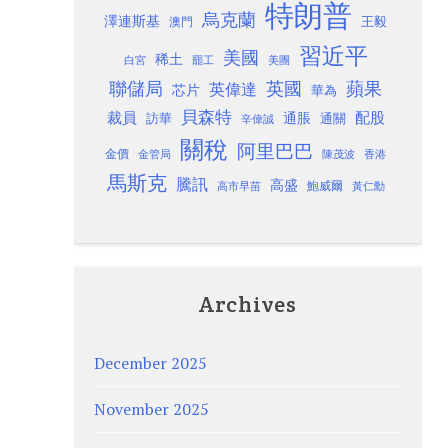
特朗普
烏克蘭
澤連斯基
澳門
王毅
習近平
美國
稀土
白宮
罷工
美團
聯儲局
蘋果
英國
英偉達
芯片
華為
貝森特
裁員
配股
通脹
訪華
通關
辛偉誠
關稅
阿里巴巴
金價
金管局
香港
陳茂波
馬斯克
騰訊
高盛
高市早苗
鮑威爾
黃仁勳
Archives
December 2025
November 2025