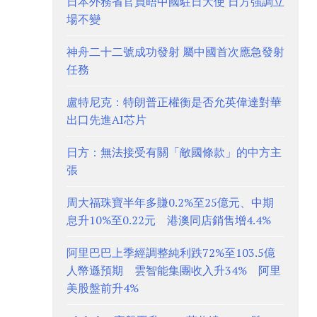
日本外務省官員晤中國駐日大使 日方強調立
場不變
神舟二十二號成功發射 屬中國首次應急發射
任務
盧特尼克：特朗普正權衡是否允英偉達對華
出口先進AI芯片
日方：無法接受有關「敵國條款」的中方主
張
周大福珠寶半年多賺0.2%至25億元、中期
息升10%至0.22元 港澳同店銷售增4.4%
阿里巴巴上季經調整純利跌72%至103.5億
人幣遜預期 雲智能集團收入升34% 阿里
美股盤前升4%