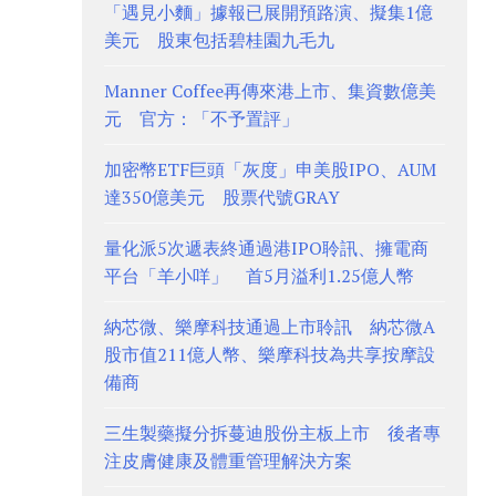
「遇見小麵」據報已展開預路演、擬集1億
美元 股東包括碧桂園九毛九
Manner Coffee再傳來港上市、集資數億美
元 官方：「不予置評」
加密幣ETF巨頭「灰度」申美股IPO、AUM
達350億美元 股票代號GRAY
量化派5次遞表終通過港IPO聆訊、擁電商
平台「羊小咩」 首5月溢利1.25億人幣
納芯微、樂摩科技通過上市聆訊 納芯微A
股市值211億人幣、樂摩科技為共享按摩設
備商
三生製藥擬分拆蔓迪股份主板上市 後者專
注皮膚健康及體重管理解決方案