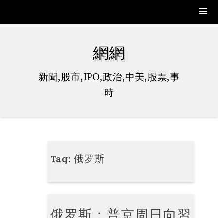
Skip
to
網網
content
新聞,股市,IPO,政治,中美,股票,事
時
Tag:
俄罗斯
俄罗斯：普京周日向習