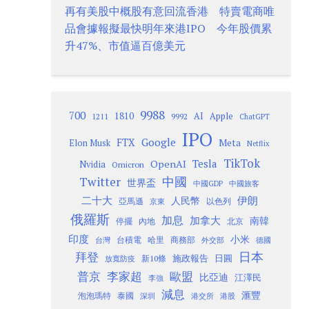
再有美股中概股有意回流香港 特賣電商唯
品會據報擬最快明年來港IPO 今年股價累
升47%、市值逼百億美元
9988
700
1810
AI
Apple
1211
9992
ChatGPT
IPO
Google
FTX
Meta
Elon Musk
Netflix
TikTok
Tesla
OpenAI
Nvidia
Omicron
Twitter
中國
世界盃
中國GDP
中國旅客
二十大
伊朗
人民幣
以色列
亞馬遜
京東
俄羅斯
加息
加拿大
南韓
內地
停擺
北京
印度
小米
台灣
台積電
哈里
商務部
外交部
德國
日本
拜登
施政報告
日圓
新10條
放寬防疫
歐盟
普京
李家超
比亞迪
江澤民
李強
減息
滙豐
泡泡瑪特
泰國
深圳
港股
港交所