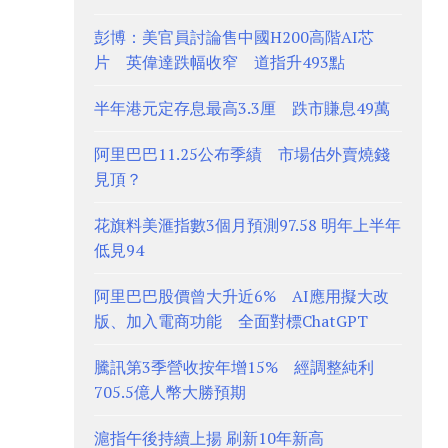
彭博：美官員討論售中國H200高階AI芯
片 英偉達跌幅收窄 道指升493點
半年港元定存息最高3.3厘 跌市賺息49萬
阿里巴巴11.25公布季績 市場估外賣燒錢
見頂？
花旗料美滙指數3個月預測97.58 明年上半年
低見94
阿里巴巴股價曾大升近6% AI應用擬大改
版、加入電商功能 全面對標ChatGPT
騰訊第3季營收按年增15% 經調整純利
705.5億人幣大勝預期
滬指午後持續上揚 刷新10年新高