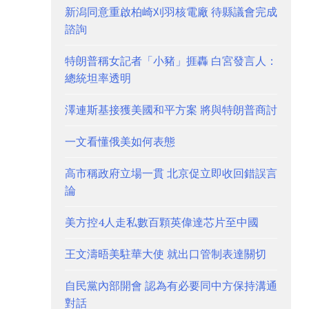
新潟同意重啟柏崎刈羽核電廠 待縣議會完成
諮詢
特朗普稱女記者「小豬」捱轟 白宮發言人：
總統坦率透明
澤連斯基接獲美國和平方案 將與特朗普商討
一文看懂俄美如何表態
高市稱政府立場一貫 北京促立即收回錯誤言
論
美方控4人走私數百顆英偉達芯片至中國
王文濤晤美駐華大使 就出口管制表達關切
自民黨內部開會 認為有必要同中方保持溝通
對話