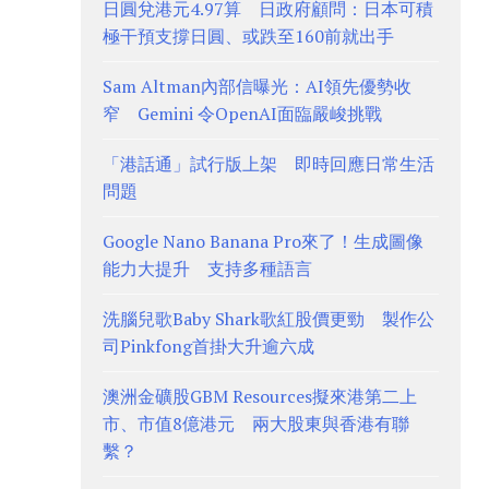
日圓兌港元4.97算 日政府顧問：日本可積
極干預支撐日圓、或跌至160前就出手
Sam Altman內部信曝光：AI領先優勢收
窄 Gemini 令OpenAI面臨嚴峻挑戰
「港話通」試行版上架 即時回應日常生活
問題
Google Nano Banana Pro來了！生成圖像
能力大提升 支持多種語言
洗腦兒歌Baby Shark歌紅股價更勁 製作公
司Pinkfong首掛大升逾六成
澳洲金礦股GBM Resources擬來港第二上
市、市值8億港元 兩大股東與香港有聯
繫？