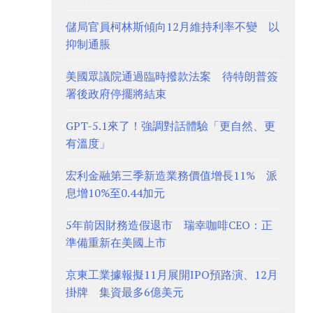
儲局官員柯林斯傾向12月維持利率不變 以
抑制通脹
美國眾議院通過臨時撥款法案 待特朗普簽
署後政府停擺將結束
GPT-5.1來了！強調對話體驗「更自然、更
有溫度」
宏利金融第三季新造業務價值增長11% 派
息增10%至0.44加元
5年前因財務造假退市 瑞幸咖啡CEO：正
準備重新在美國上市
京東工業據報擬11月展開IPO預路演、12月
掛牌 集資最多6億美元