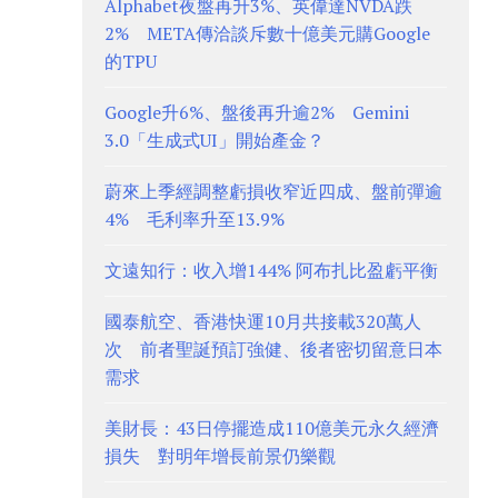
Alphabet夜盤再升3%、英偉達NVDA跌
2% META傳洽談斥數十億美元購Google
的TPU
Google升6%、盤後再升逾2% Gemini
3.0「生成式UI」開始產金？
蔚來上季經調整虧損收窄近四成、盤前彈逾
4% 毛利率升至13.9%
文遠知行：收入增144% 阿布扎比盈虧平衡
國泰航空、香港快運10月共接載320萬人
次 前者聖誕預訂強健、後者密切留意日本
需求
美財長：43日停擺造成110億美元永久經濟
損失 對明年增長前景仍樂觀