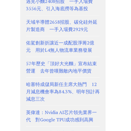
遇見小麵2408招股 一手入場費
3556元、引入海底撈等為基投
天域半導體2658招股、碳化硅外延
片製造商 一手入場費2929元
佑駕創新折讓近一成配股淨籌2億
元 用於L4無人物流車業務發展
57年歷史「頂好大光麵」宣布結束
營運 去年曾嘆難敵內地平價貨
哈塞特成儲局新任主席大熱門 12
月減息機會率為84.3%、明年預計再
減息三次
英偉達：Nvidia AI芯片領先業界一
代 對Google TPU成功感到高興