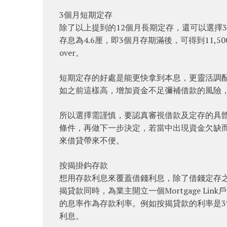
3個月短期定存
除了以上提到的12個月長期定存，還可以選擇
存息為4.6厘，即3個月存期滿後，可得到11,
over。
短期定存的好處是能更快拿到本息，更靈活調
如之前這樣高，增加資金不足彌補借款的風險
所以選擇需謹慎，要認真審視借款及定存的具
條件，再做下一步決定，若當中出現資金欠缺
來借貸帶來不便。
按揭掛鈎存款
想用存款利息來覆蓋借錢利息，除了借錢定存之外，
揭貸款同時，為業主開立一個Mortgage L
的息率作為存款利率。例如按揭貸款的利率是3
利息。