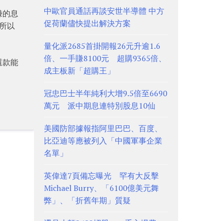
中歐官員通話再談安世半導體 中方
賺的息
促荷蘭儘快提出解決方案
，所以
量化派2685首掛開報26元升逾1.6
倍、一手賺8100元 超購9365倍、
還款能
成主板新「超購王」
冠忠巴士半年純利大增9.5倍至6690
萬元 派中期息連特別股息10仙
美國防部據報指阿里巴巴、百度、
比亞迪等應被列入「中國軍事企業
名單」
英偉達7頁備忘曝光 罕有大反擊
Michael Burry、「6100億美元舞
弊」、「折舊年期」質疑