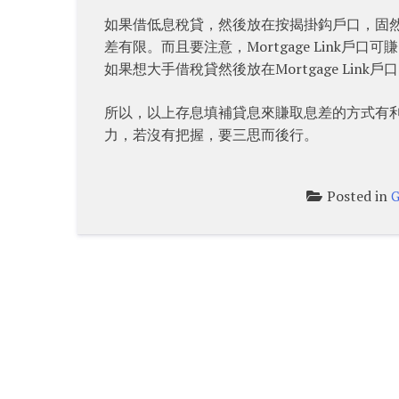
如果借低息稅貸，然後放在按揭掛鈎戶口，固
差有限。而且要注意，Mortgage Link
如果想大手借稅貸然後放在Mortgage Li
所以，以上存息填補貸息來賺取息差的方式有
力，若沒有把握，要三思而後行。
Posted in
G