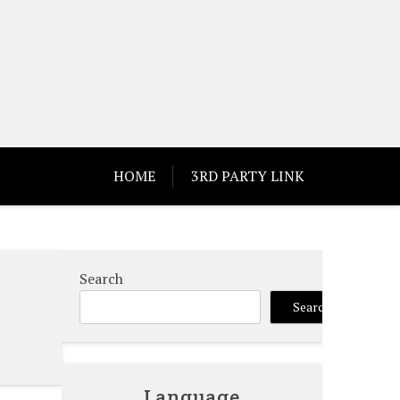
HOME
3RD PARTY LINK
Search
Search
Language