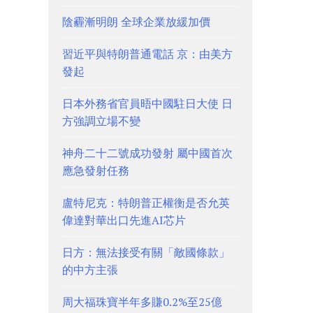
陰霾漸明朗 全球企業放緩加價
習近平與特朗普通電話 京：由美方
發起
日本外務省官員晤中國駐日大使 日
方強調立場不變
神舟二十二號成功發射 屬中國首次
應急發射任務
盧特尼克：特朗普正權衡是否允英
偉達對華出口先進AI芯片
日方：無法接受有關「敵國條款」
的中方主張
周大福珠寶半年多賺0.2%至25億