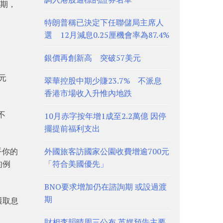
定期，
特朗普稱已決定下任聯儲局主席人
選 12月減息0.25厘機會率為87.4%
銀價再創新高 突破57美元
元
翠華控股中期少賺23.7% 不派息
香港市場收入升惟內地跌
不
10月赤字按年增1成至2.2萬億 因停
擺提前福利支出
乎你的
外國旅客訪國家公園收費增逾700元
的例
「符合美國優先」
BNO要求增加仍在諮詢期 或設過渡
期
獲取息
財相李韻晴周三公布 英媒預告主要