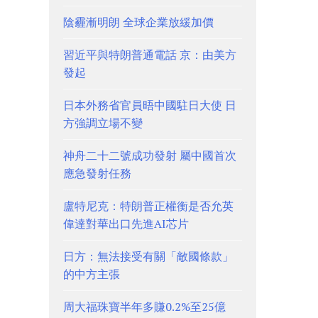
陰霾漸明朗 全球企業放緩加價
習近平與特朗普通電話 京：由美方
發起
日本外務省官員晤中國駐日大使 日
方強調立場不變
神舟二十二號成功發射 屬中國首次
應急發射任務
盧特尼克：特朗普正權衡是否允英
偉達對華出口先進AI芯片
日方：無法接受有關「敵國條款」
的中方主張
周大福珠寶半年多賺0.2%至25億