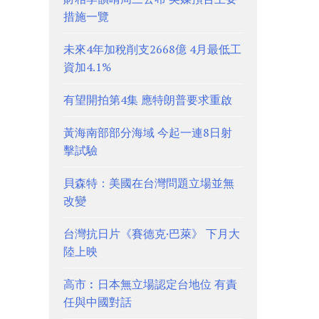
措施一覽
未來4年加稅削支2668億 4月最低工
資加4.1%
有望開拍第4集 應特朗普要求重啟
黃海南部部分海域 今起一連8日射
擊試驗
貝森特：美國在台灣問題立場並無
改變
台灣抗日片《賽德克·巴萊》 下月大
陸上映
高市︰日本無立場認定台地位 有責
任與中國對話