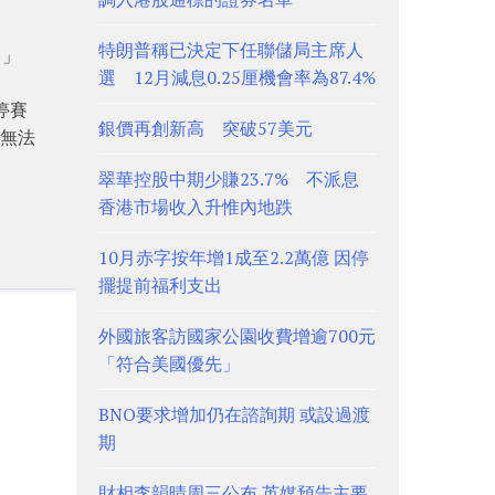
特朗普稱已決定下任聯儲局主席人
。」
選 12月減息0.25厘機會率為87.4%
停賽
銀價再創新高 突破57美元
能無法
翠華控股中期少賺23.7% 不派息
香港市場收入升惟內地跌
10月赤字按年增1成至2.2萬億 因停
擺提前福利支出
外國旅客訪國家公園收費增逾700元
「符合美國優先」
BNO要求增加仍在諮詢期 或設過渡
期
財相李韻晴周三公布 英媒預告主要