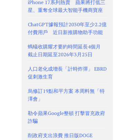
iPhone 17系列熱賣 蘋果將打低三
星、重奪全球最大智能手機商寶座
ChatGPT據報預計2030年至少2.2億
付費用戶 近日新推購物助手功能
螞蟻收購耀才要約時間延長4個月
截止日期延至2026年3月25日
人口老化成增長「計時炸彈」 EBRD
促刺激生育
烏修訂19點和平方案 本周料無「特
澤會」
勒令蘋果Google整頓 打擊冒充政府
詐騙
削政府支出浪費 推日版DOGE