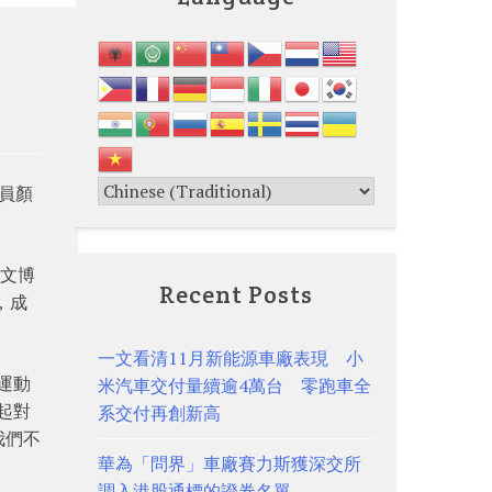
員顏
梁文博
Recent Posts
，成
一文看清11月新能源車廠表現 小
的運動
米汽車交付量續逾4萬台 零跑車全
起對
系交付再創新高
我們不
華為「問界」車廠賽力斯獲深交所
調入港股通標的證券名單