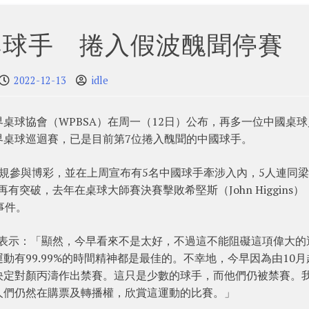
桌球手 捲入假波醜聞停賽
2022-12-13
idle
桌球協會（WPBSA）在周一（12日）公布，再多一位中國桌球
界桌球巡迴賽，已是目前第7位捲入醜聞的中國球手。
違規參與博彩，並在上周宣布有5名中國球手牽涉入內，5人連同
有突破，去年在桌球大師賽決賽擊敗希堅斯（John Higgins）
事件。
傳媒訪問時表示：「顯然，今早看來不是太好，不過這不能阻礙這項偉大
有99.99%的時間精神都是最佳的。不幸地，今早因為由10月
決定對顏丙濤作出禁賽。這只是少數的球手，而他們仍被禁賽。
人們仍然在購票及轉播權，欣賞這運動的比賽。」