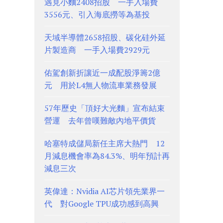
遇見小麵2408招股 一手入場費
3556元、引入海底撈等為基投
天域半導體2658招股、碳化硅外延
片製造商 一手入場費2929元
佑駕創新折讓近一成配股淨籌2億
元 用於L4無人物流車業務發展
57年歷史「頂好大光麵」宣布結束
營運 去年曾嘆難敵內地平價貨
哈塞特成儲局新任主席大熱門 12
月減息機會率為84.3%、明年預計再
減息三次
英偉達：Nvidia AI芯片領先業界一
代 對Google TPU成功感到高興