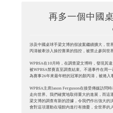
再多一個中國
涉及中國桌球手梁文博的假波案繼續擴大，世界
丙濤被牽涉入操控賽果的指控，被禁止參與世
WPBSA在10月時，在調查梁文博時，發現其
被WPBSA禁賽直至調查結束。不過事件在周一再
為賽事26年來最年輕的冠軍的顏丙濤，被捲入
WPBSA主席Jason Ferguson在接受
走向世界。我們確實地取得重大的進展，而這運動
梁文博的調查有新的證據，令我們作出強大的
會對這項運動在場館內進行有擔憂，全世界的