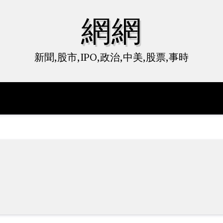
網網
新聞,股市,IPO,政治,中美,股票,事時