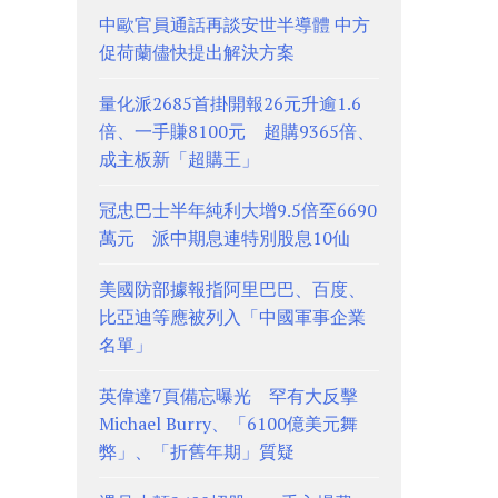
中歐官員通話再談安世半導體 中方
促荷蘭儘快提出解決方案
量化派2685首掛開報26元升逾1.6
倍、一手賺8100元 超購9365倍、
成主板新「超購王」
冠忠巴士半年純利大增9.5倍至6690
萬元 派中期息連特別股息10仙
美國防部據報指阿里巴巴、百度、
比亞迪等應被列入「中國軍事企業
名單」
英偉達7頁備忘曝光 罕有大反擊
Michael Burry、「6100億美元舞
弊」、「折舊年期」質疑