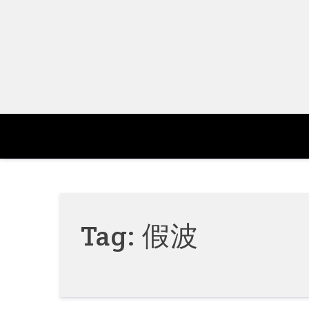
Skip
to
content
Tag:
假波