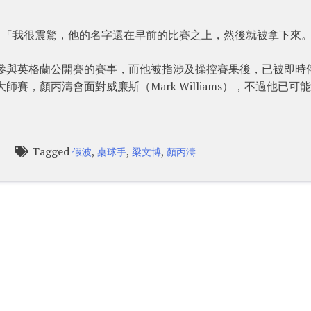
n）表示：「我很震驚，他的名字還在早前的比賽之上，然後就被拿下來
正參與英格蘭公開賽的賽事，而他被指涉及操控賽果後，已被即時
賽，顏丙濤會面對威廉斯（Mark Williams），不過他已可
Tagged
,
,
,
l
假波
桌球手
梁文博
顏丙濤