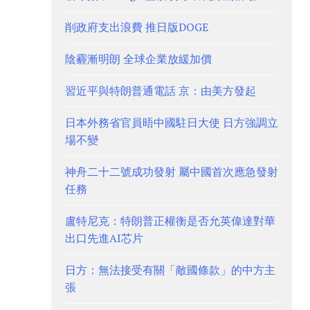
削政府支出浪費 推日版DOGE
陰霾漸明朗 全球企業放緩加價
習近平與特朗普通電話 京：由美方發起
日本外務省官員晤中國駐日大使 日方強調立
場不變
神舟二十二號成功發射 屬中國首次應急發射
任務
盧特尼克：特朗普正權衡是否允英偉達對華
出口先進AI芯片
日方：無法接受有關「敵國條款」的中方主
張