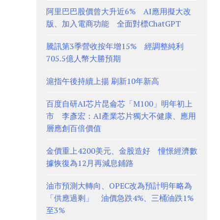
阿里巴巴股價曾大升近6% AI應用擬大改
版、加入電商功能 全面對標ChatGPT
騰訊第3季營收按年增15% 經調整純利
705.5億人幣大勝預期
滬指午後持續上揚 刷新10年新高
百度自研AI芯片昆侖芯「M100」明年初上
市 李彥宏：AI產業芯片獨大不健康、應用
層應創百倍價值
金價重上4200美元、金股造好 憧憬經濟數
據恢復為12月再減息鋪路
油市預測大轉向、OPEC改為預計明年略為
「供應過剩」 油價急跌4%、三桶油跌1%
至3%