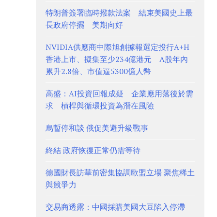
特朗普簽署臨時撥款法案 結束美國史上最
長政府停擺 美期向好
NVIDIA供應商中際旭創據報選定投行A+H
香港上市、擬集至少234億港元 A股年內
累升2.8倍、市值逼5300億人幣
高盛：AI投資回報成疑 企業應用落後於需
求 槓桿與循環投資為潛在風險
烏暫停和談 俄促美避升級戰事
終結 政府恢復正常仍需等待
德國財長訪華前密集協調歐盟立場 聚焦稀土
與競爭力
交易商透露：中國採購美國大豆陷入停滯