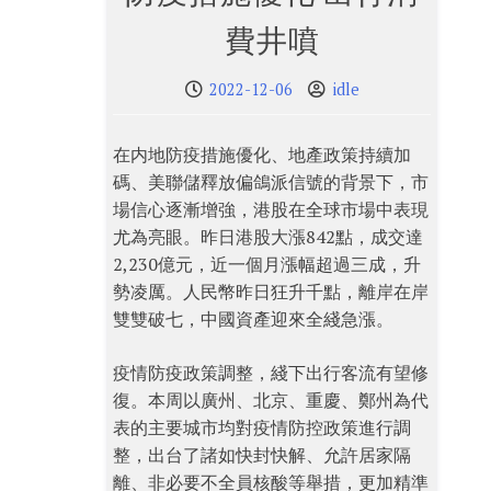
費井噴
2022-12-06
idle
在内地防疫措施優化、地產政策持續加
碼、美聯儲釋放偏鴿派信號的背景下，市
場信心逐漸增強，港股在全球市場中表現
尤為亮眼。昨日港股大漲842點，成交達
2,230億元，近一個月漲幅超過三成，升
勢凌厲。人民幣昨日狂升千點，離岸在岸
雙雙破七，中國資產迎來全綫急漲。
疫情防疫政策調整，綫下出行客流有望修
復。本周以廣州、北京、重慶、鄭州為代
表的主要城市均對疫情防控政策進行調
整，出台了諸如快封快解、允許居家隔
離、非必要不全員核酸等舉措，更加精準