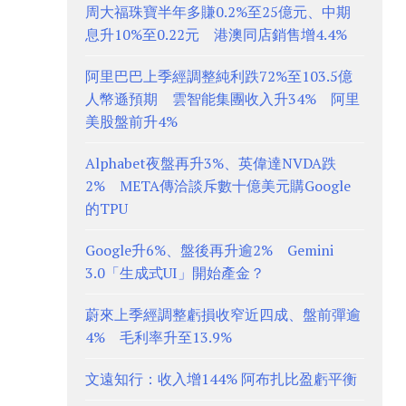
周大福珠寶半年多賺0.2%至25億元、中期
息升10%至0.22元 港澳同店銷售增4.4%
阿里巴巴上季經調整純利跌72%至103.5億
人幣遜預期 雲智能集團收入升34% 阿里
美股盤前升4%
Alphabet夜盤再升3%、英偉達NVDA跌
2% META傳洽談斥數十億美元購Google
的TPU
Google升6%、盤後再升逾2% Gemini
3.0「生成式UI」開始產金？
蔚來上季經調整虧損收窄近四成、盤前彈逾
4% 毛利率升至13.9%
文遠知行：收入增144% 阿布扎比盈虧平衡