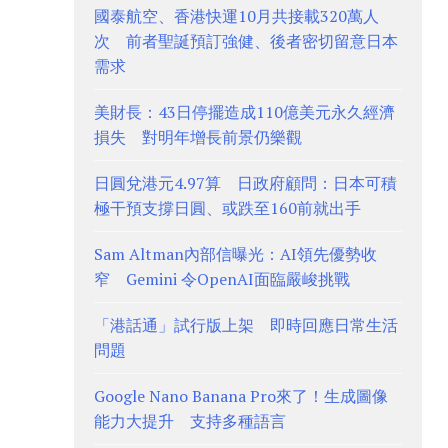
國泰航空、香港快運10月共接載320萬人
次 前者聖誕預訂強健、後者密切留意日本
需求
美財長：43日停擺造成110億美元永久經濟
損失 對明年增長前景仍樂觀
日圓兌港元4.97算 日政府顧問：日本可積
極干預支撐日圓、或跌至160前就出手
Sam Altman內部信曝光：AI領先優勢收
窄 Gemini 令OpenAI面臨嚴峻挑戰
「港話通」試行版上架 即時回應日常生活
問題
Google Nano Banana Pro來了！生成圖像
能力大提升 支持多種語言