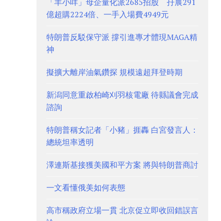
「羊小咩」母企量化派2685招股 孖展291
億超購2224倍、一手入場費4949元
特朗普反駁保守派 撐引進專才體現MAGA精
神
擬擴大離岸油氣鑽探 規模遠超拜登時期
新潟同意重啟柏崎刈羽核電廠 待縣議會完成
諮詢
特朗普稱女記者「小豬」捱轟 白宮發言人：
總統坦率透明
澤連斯基接獲美國和平方案 將與特朗普商討
一文看懂俄美如何表態
高市稱政府立場一貫 北京促立即收回錯誤言