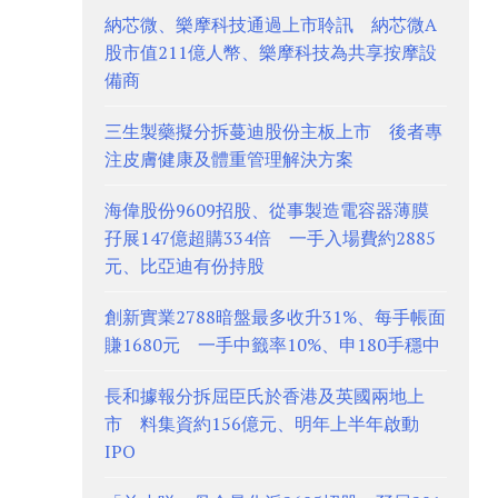
納芯微、樂摩科技通過上市聆訊 納芯微A
股市值211億人幣、樂摩科技為共享按摩設
備商
三生製藥擬分拆蔓迪股份主板上市 後者專
注皮膚健康及體重管理解決方案
海偉股份9609招股、從事製造電容器薄膜
孖展147億超購334倍 一手入場費約2885
元、比亞迪有份持股
創新實業2788暗盤最多收升31%、每手帳面
賺1680元 一手中籤率10%、申180手穩中
長和據報分拆屈臣氏於香港及英國兩地上
市 料集資約156億元、明年上半年啟動
IPO