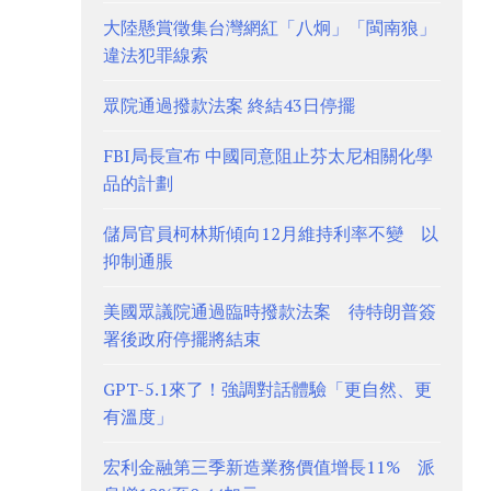
大陸懸賞徵集台灣網紅「八炯」「閩南狼」
違法犯罪線索
眾院通過撥款法案 終結43日停擺
FBI局長宣布 中國同意阻止芬太尼相關化學
品的計劃
儲局官員柯林斯傾向12月維持利率不變 以
抑制通脹
美國眾議院通過臨時撥款法案 待特朗普簽
署後政府停擺將結束
GPT-5.1來了！強調對話體驗「更自然、更
有溫度」
宏利金融第三季新造業務價值增長11% 派