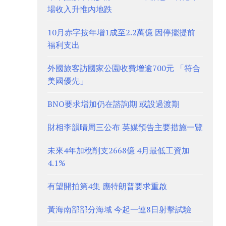
場收入升惟內地跌
10月赤字按年增1成至2.2萬億 因停擺提前
福利支出
外國旅客訪國家公園收費增逾700元 「符合
美國優先」
BNO要求增加仍在諮詢期 或設過渡期
財相李韻晴周三公布 英媒預告主要措施一覽
未來4年加稅削支2668億 4月最低工資加
4.1%
有望開拍第4集 應特朗普要求重啟
黃海南部部分海域 今起一連8日射擊試驗