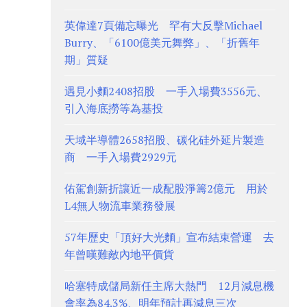
英偉達7頁備忘曝光 罕有大反擊Michael
Burry、「6100億美元舞弊」、「折舊年
期」質疑
遇見小麵2408招股 一手入場費3556元、
引入海底撈等為基投
天域半導體2658招股、碳化硅外延片製造
商 一手入場費2929元
佑駕創新折讓近一成配股淨籌2億元 用於
L4無人物流車業務發展
57年歷史「頂好大光麵」宣布結束營運 去
年曾嘆難敵內地平價貨
哈塞特成儲局新任主席大熱門 12月減息機
會率為84.3%、明年預計再減息三次