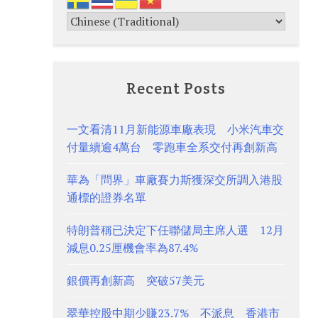
Recent Posts
一文看清11月新能源車廠表現 小米汽車交
付量續逾4萬台 零跑車全系交付再創新高
華為「問界」車廠賽力斯獲深交所調入港股
通標的證券名單
特朗普稱已決定下任聯儲局主席人選 12月
減息0.25厘機會率為87.4%
銀價再創新高 突破57美元
翠華控股中期少賺23.7% 不派息 香港市