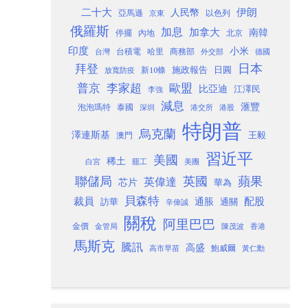
二十大
伊朗
人民幣
以色列
亞馬遜
京東
俄羅斯
加息
加拿大
南韓
內地
停擺
北京
印度
小米
台灣
台積電
哈里
商務部
外交部
德國
日本
拜登
施政報告
日圓
新10條
放寬防疫
歐盟
普京
李家超
比亞迪
江澤民
李強
減息
滙豐
泡泡瑪特
泰國
深圳
港股
港交所
特朗普
烏克蘭
澤連斯基
澳門
王毅
習近平
美國
稀土
白宮
罷工
美團
聯儲局
蘋果
英國
英偉達
芯片
華為
貝森特
裁員
配股
通脹
訪華
通關
辛偉誠
關稅
阿里巴巴
金價
金管局
香港
陳茂波
馬斯克
騰訊
高盛
高市早苗
鮑威爾
黃仁勳