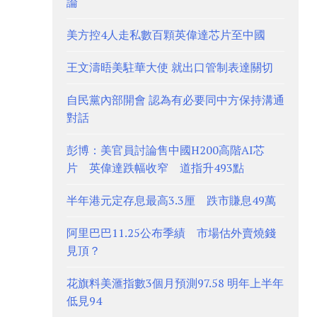
論
美方控4人走私數百顆英偉達芯片至中國
王文濤晤美駐華大使 就出口管制表達關切
自民黨內部開會 認為有必要同中方保持溝通
對話
彭博：美官員討論售中國H200高階AI芯
片 英偉達跌幅收窄 道指升493點
半年港元定存息最高3.3厘 跌市賺息49萬
阿里巴巴11.25公布季績 市場估外賣燒錢
見頂？
花旗料美滙指數3個月預測97.58 明年上半年
低見94