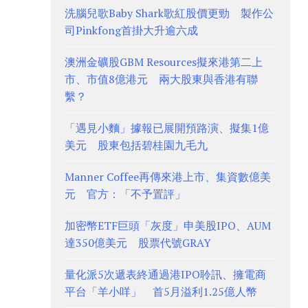
洗腦兒歌Baby Shark歌紅股價更勁 製作公
司Pinkfong首掛大升逾六成
澳洲金礦股GBM Resources擬來港第二上
市、市值8億港元 兩大股東與香港有聯
繫？
「遇見小麵」據報已展開預路演、擬集1億
美元 股東包括碧桂園九毛九
Manner Coffee再傳來港上市、集資數億美
元 官方：「不予置評」
加密幣ETF巨頭「灰度」申美股IPO、AUM
達350億美元 股票代號GRAY
量化派5次遞表終通過港IPO聆訊、擁電商
平台「羊小咩」 首5月溢利1.25億人幣