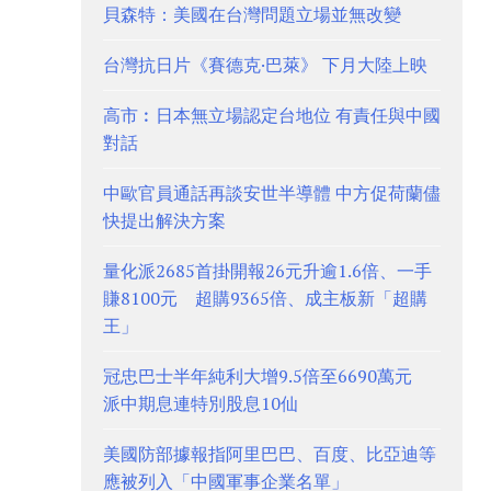
貝森特：美國在台灣問題立場並無改變
台灣抗日片《賽德克·巴萊》 下月大陸上映
高市︰日本無立場認定台地位 有責任與中國
對話
中歐官員通話再談安世半導體 中方促荷蘭儘
快提出解決方案
量化派2685首掛開報26元升逾1.6倍、一手
賺8100元 超購9365倍、成主板新「超購
王」
冠忠巴士半年純利大增9.5倍至6690萬元
派中期息連特別股息10仙
美國防部據報指阿里巴巴、百度、比亞迪等
應被列入「中國軍事企業名單」