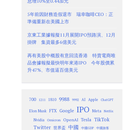
息增10%至0.44加元
5年前因財務造假退市 瑞幸咖啡CEO：正
準備重新在美國上市
京東工業據報擬11月展開IPO預路演、12月
掛牌 集資最多6億美元
再有美股中概股有意回流香港 特賣電商唯
品會據報擬最快明年來港IPO 今年股價累
升47%、市值逼百億美元
9988
700
1810
AI
Apple
1211
9992
ChatGPT
IPO
Google
FTX
Meta
Elon Musk
Netflix
TikTok
Tesla
OpenAI
Nvidia
Omicron
Twitter
中國
世界盃
中國GDP
中國旅客