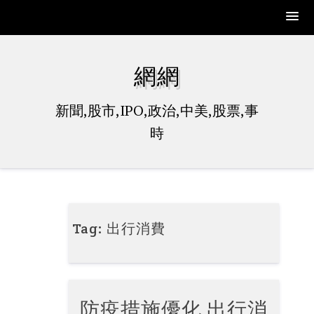
Skip
to
網網
content
新聞,股市,IPO,政治,中美,股票,事
時
Tag:
出行消費
防疫措施優化 出行消