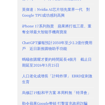
英偉達：Nvidia AI芯片領先業界一代 對
Google TPU成功感到高興
iPhone 17系列熱賣 蘋果將打低三星、重
奪全球最大智能手機商寶座
ChatGPT據報預計2030年至少2.2億付費用
戶 近日新推購物助手功能
螞蟻收購耀才要約時間延長4個月 截止日
期延至2026年3月25日
人口老化成增長「計時炸彈」 EBRD促刺激
生育
烏修訂19點和平方案 本周料無「特澤會」
勒令蘋果Google整頓 打擊冒充政府詐騙