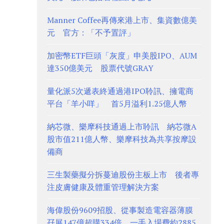
Manner Coffee再傳來港上市、集資數億美
元 官方：「不予置評」
加密幣ETF巨頭「灰度」申美股IPO、AUM
達350億美元 股票代號GRAY
量化派5次遞表終通過港IPO聆訊、擁電商
平台「羊小咩」 首5月溢利1.25億人幣
納芯微、樂摩科技通過上市聆訊 納芯微A
股市值211億人幣、樂摩科技為共享按摩設
備商
三生製藥擬分拆蔓迪股份主板上市 後者專
注皮膚健康及體重管理解決方案
海偉股份9609招股、從事製造電容器薄膜
孖展147億超購334倍 一手入場費約2885