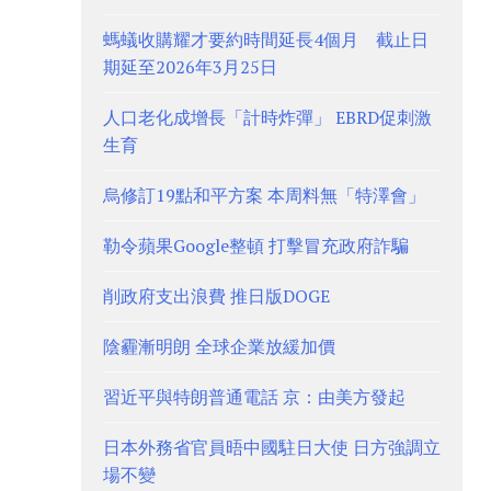
螞蟻收購耀才要約時間延長4個月 截止日
期延至2026年3月25日
人口老化成增長「計時炸彈」 EBRD促刺激
生育
烏修訂19點和平方案 本周料無「特澤會」
勒令蘋果Google整頓 打擊冒充政府詐騙
削政府支出浪費 推日版DOGE
陰霾漸明朗 全球企業放緩加價
習近平與特朗普通電話 京：由美方發起
日本外務省官員晤中國駐日大使 日方強調立
場不變