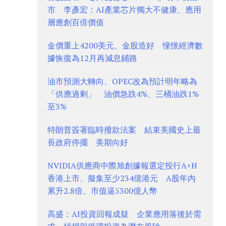
市 李彥宏：AI產業芯片獨大不健康、應用
層應創百倍價值
金價重上4200美元、金股造好 憧憬經濟數
據恢復為12月再減息鋪路
油市預測大轉向、OPEC改為預計明年略為
「供應過剩」 油價急跌4%、三桶油跌1%
至3%
特朗普簽署臨時撥款法案 結束美國史上最
長政府停擺 美期向好
NVIDIA供應商中際旭創據報選定投行A+H
香港上市、擬集至少234億港元 A股年內
累升2.8倍、市值逼5300億人幣
高盛：AI投資回報成疑 企業應用落後於需