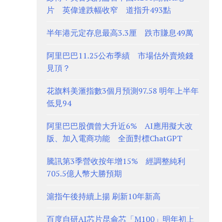
片 英偉達跌幅收窄 道指升493點
半年港元定存息最高3.3厘 跌市賺息49萬
阿里巴巴11.25公布季績 市場估外賣燒錢
見頂？
花旗料美滙指數3個月預測97.58 明年上半年
低見94
阿里巴巴股價曾大升近6% AI應用擬大改
版、加入電商功能 全面對標ChatGPT
騰訊第3季營收按年增15% 經調整純利
705.5億人幣大勝預期
滬指午後持續上揚 刷新10年新高
百度自研AI芯片昆侖芯「M100」明年初上