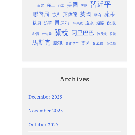
習近平
美國
稀土
白宮
罷工
美團
聯儲局
蘋果
英國
英偉達
芯片
華為
貝森特
裁員
配股
通脹
訪華
通關
辛偉誠
關稅
阿里巴巴
金價
金管局
香港
陳茂波
馬斯克
騰訊
高盛
高市早苗
鮑威爾
黃仁勳
Archives
December 2025
November 2025
October 2025