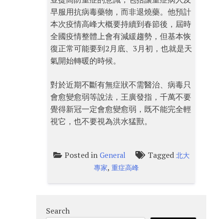
早服用抗病毒藥物，而非退燒藥。他預計
本次疫情高峰大概要持續到春節後，屆時
全國疫情整體上會有減緩趨勢，但基本恢
復正常可能要到2月底、3月初，也就是天
氣開始轉暖的時候。
對於近期不斷有無症狀不需醫治、病毒只
會愈變愈弱等說法，王廣發指，千萬不要
覺得新冠一定會愈變愈弱，既不能完全輕
視它，也不要視為洪水猛獸。
Posted in
Tagged
General
北大
,
專家
重症高峰
Search