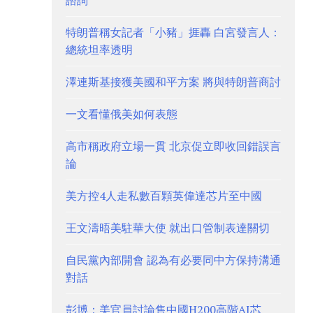
諮詢
特朗普稱女記者「小豬」捱轟 白宮發言人：
總統坦率透明
澤連斯基接獲美國和平方案 將與特朗普商討
一文看懂俄美如何表態
高市稱政府立場一貫 北京促立即收回錯誤言
論
美方控4人走私數百顆英偉達芯片至中國
王文濤晤美駐華大使 就出口管制表達關切
自民黨內部開會 認為有必要同中方保持溝通
對話
彭博：美官員討論售中國H200高階AI芯