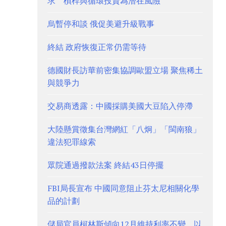
求 槓桿與循環投資為潛在風險
烏暫停和談 俄促美避升級戰事
終結 政府恢復正常仍需等待
德國財長訪華前密集協調歐盟立場 聚焦稀土
與競爭力
交易商透露：中國採購美國大豆陷入停滯
大陸懸賞徵集台灣網紅「八炯」「閩南狼」
違法犯罪線索
眾院通過撥款法案 終結43日停擺
FBI局長宣布 中國同意阻止芬太尼相關化學
品的計劃
儲局官員柯林斯傾向12月維持利率不變 以