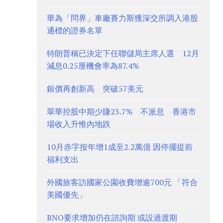
華為「問界」車廠賽力斯獲深交所調入港股
通標的證券名單
特朗普稱已決定下任聯儲局主席人選 12月
減息0.25厘機會率為87.4%
銀價再創新高 突破57美元
翠華控股中期少賺23.7% 不派息 香港市
場收入升惟內地跌
10月赤字按年增1成至2.2萬億 因停擺提前
福利支出
外國旅客訪國家公園收費增逾700元 「符合
美國優先」
BNO要求增加仍在諮詢期 或設過渡期