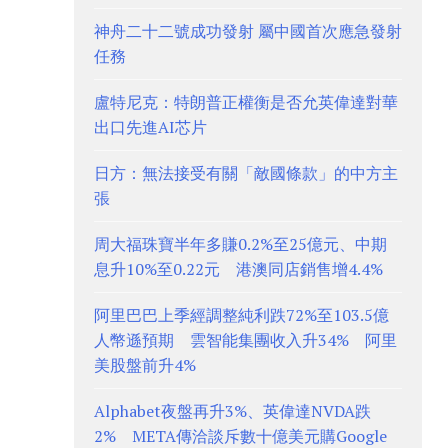
神舟二十二號成功發射 屬中國首次應急發射
任務
盧特尼克：特朗普正權衡是否允英偉達對華
出口先進AI芯片
日方：無法接受有關「敵國條款」的中方主
張
周大福珠寶半年多賺0.2%至25億元、中期
息升10%至0.22元 港澳同店銷售增4.4%
阿里巴巴上季經調整純利跌72%至103.5億
人幣遜預期 雲智能集團收入升34% 阿里
美股盤前升4%
Alphabet夜盤再升3%、英偉達NVDA跌
2% META傳洽談斥數十億美元購Google