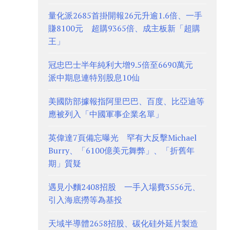
量化派2685首掛開報26元升逾1.6倍、一手
賺8100元 超購9365倍、成主板新「超購
王」
冠忠巴士半年純利大增9.5倍至6690萬元
派中期息連特別股息10仙
美國防部據報指阿里巴巴、百度、比亞迪等
應被列入「中國軍事企業名單」
英偉達7頁備忘曝光 罕有大反擊Michael
Burry、「6100億美元舞弊」、「折舊年
期」質疑
遇見小麵2408招股 一手入場費3556元、
引入海底撈等為基投
天域半導體2658招股、碳化硅外延片製造