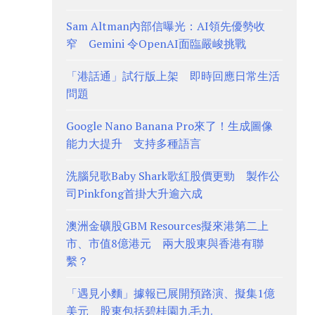
Sam Altman內部信曝光：AI領先優勢收
窄 Gemini 令OpenAI面臨嚴峻挑戰
「港話通」試行版上架 即時回應日常生活
問題
Google Nano Banana Pro來了！生成圖像
能力大提升 支持多種語言
洗腦兒歌Baby Shark歌紅股價更勁 製作公
司Pinkfong首掛大升逾六成
澳洲金礦股GBM Resources擬來港第二上
市、市值8億港元 兩大股東與香港有聯
繫？
「遇見小麵」據報已展開預路演、擬集1億
美元 股東包括碧桂園九毛九