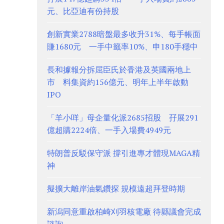
元、比亞迪有份持股
創新實業2788暗盤最多收升31%、每手帳面
賺1680元 一手中籤率10%、申180手穩中
長和據報分拆屈臣氏於香港及英國兩地上
市 料集資約156億元、明年上半年啟動
IPO
「羊小咩」母企量化派2685招股 孖展291
億超購2224倍、一手入場費4949元
特朗普反駁保守派 撐引進專才體現MAGA精
神
擬擴大離岸油氣鑽探 規模遠超拜登時期
新潟同意重啟柏崎刈羽核電廠 待縣議會完成