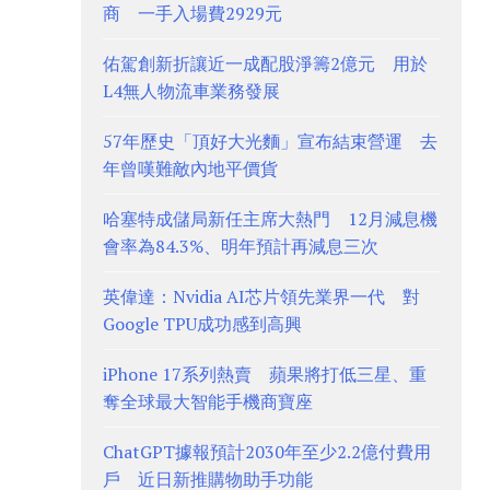
商 一手入場費2929元
佑駕創新折讓近一成配股淨籌2億元 用於
L4無人物流車業務發展
57年歷史「頂好大光麵」宣布結束營運 去
年曾嘆難敵內地平價貨
哈塞特成儲局新任主席大熱門 12月減息機
會率為84.3%、明年預計再減息三次
英偉達：Nvidia AI芯片領先業界一代 對
Google TPU成功感到高興
iPhone 17系列熱賣 蘋果將打低三星、重
奪全球最大智能手機商寶座
ChatGPT據報預計2030年至少2.2億付費用
戶 近日新推購物助手功能