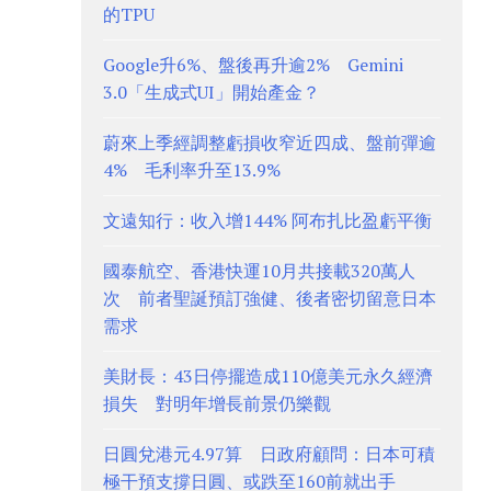
的TPU
Google升6%、盤後再升逾2% Gemini
3.0「生成式UI」開始產金？
蔚來上季經調整虧損收窄近四成、盤前彈逾
4% 毛利率升至13.9%
文遠知行：收入增144% 阿布扎比盈虧平衡
國泰航空、香港快運10月共接載320萬人
次 前者聖誕預訂強健、後者密切留意日本
需求
美財長：43日停擺造成110億美元永久經濟
損失 對明年增長前景仍樂觀
日圓兌港元4.97算 日政府顧問：日本可積
極干預支撐日圓、或跌至160前就出手