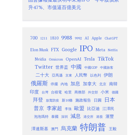
升47%、市值逼百億美元
9988
700
1810
AI
Apple
1211
9992
ChatGPT
IPO
Google
FTX
Meta
Elon Musk
Netflix
TikTok
Tesla
OpenAI
Nvidia
Omicron
Twitter
中國
世界盃
中國GDP
中國旅客
二十大
伊朗
人民幣
以色列
亞馬遜
京東
俄羅斯
加息
加拿大
南韓
內地
停擺
北京
印度
小米
台灣
台積電
哈里
商務部
外交部
德國
日本
拜登
施政報告
日圓
新10條
放寬防疫
歐盟
普京
李家超
比亞迪
江澤民
李強
減息
滙豐
泡泡瑪特
泰國
深圳
港股
港交所
特朗普
烏克蘭
澤連斯基
澳門
王毅