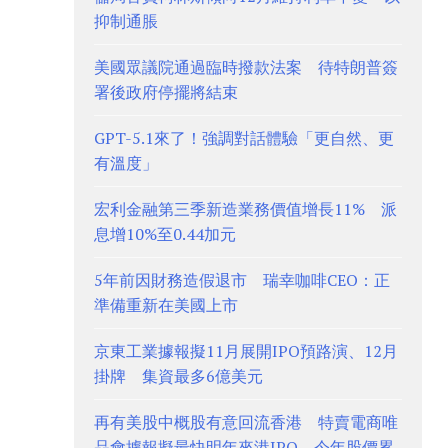
抑制通脹
美國眾議院通過臨時撥款法案 待特朗普簽
署後政府停擺將結束
GPT-5.1來了！強調對話體驗「更自然、更
有溫度」
宏利金融第三季新造業務價值增長11% 派
息增10%至0.44加元
5年前因財務造假退市 瑞幸咖啡CEO：正
準備重新在美國上市
京東工業據報擬11月展開IPO預路演、12月
掛牌 集資最多6億美元
再有美股中概股有意回流香港 特賣電商唯
品會據報擬最快明年來港IPO 今年股價累