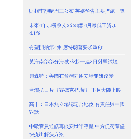
財相李韻晴周三公布 英媒預告主要措施一覽
未來4年加稅削支2668億 4月最低工資加
4.1%
有望開拍第4集 應特朗普要求重啟
黃海南部部分海域 今起一連8日射擊試驗
貝森特：美國在台灣問題立場並無改變
台灣抗日片《賽德克·巴萊》 下月大陸上映
高市︰日本無立場認定台地位 有責任與中國
對話
中歐官員通話再談安世半導體 中方促荷蘭儘
快提出解決方案