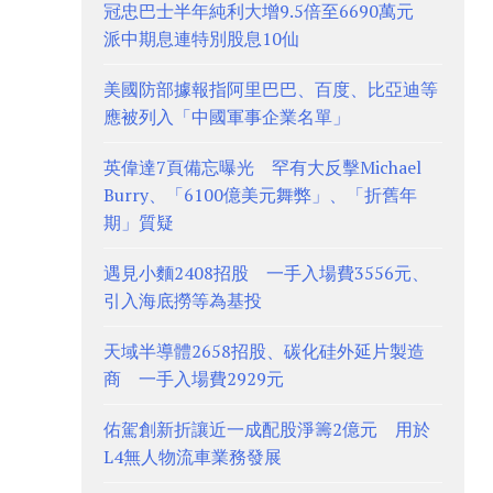
冠忠巴士半年純利大增9.5倍至6690萬元
派中期息連特別股息10仙
美國防部據報指阿里巴巴、百度、比亞迪等
應被列入「中國軍事企業名單」
英偉達7頁備忘曝光 罕有大反擊Michael
Burry、「6100億美元舞弊」、「折舊年
期」質疑
遇見小麵2408招股 一手入場費3556元、
引入海底撈等為基投
天域半導體2658招股、碳化硅外延片製造
商 一手入場費2929元
佑駕創新折讓近一成配股淨籌2億元 用於
L4無人物流車業務發展