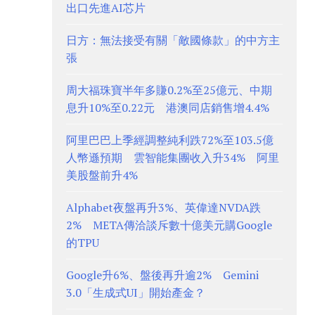
出口先進AI芯片
日方：無法接受有關「敵國條款」的中方主
張
周大福珠寶半年多賺0.2%至25億元、中期
息升10%至0.22元 港澳同店銷售增4.4%
阿里巴巴上季經調整純利跌72%至103.5億
人幣遜預期 雲智能集團收入升34% 阿里
美股盤前升4%
Alphabet夜盤再升3%、英偉達NVDA跌
2% META傳洽談斥數十億美元購Google
的TPU
Google升6%、盤後再升逾2% Gemini
3.0「生成式UI」開始產金？