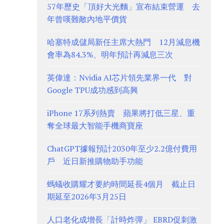
57年歷史「頂好大光麵」宣布結束營運 去
年曾嘆難敵內地平價貨
哈塞特成儲局新任主席大熱門 12月減息機
會率為84.3%、明年預計再減息三次
英偉達：Nvidia AI芯片領先業界一代 對
Google TPU成功感到高興
iPhone 17系列熱賣 蘋果將打低三星、重
奪全球最大智能手機商寶座
ChatGPT據報預計2030年至少2.2億付費用
戶 近日新推購物助手功能
螞蟻收購耀才要約時間延長4個月 截止日
期延至2026年3月25日
人口老化成增長「計時炸彈」 EBRD促刺激