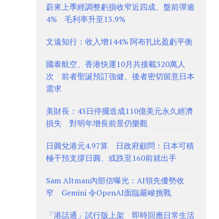
蔚來上季經調整虧損收窄近四成、盤前彈逾
4% 毛利率升至13.9%
文遠知行：收入增144% 阿布扎比盈虧平衡
國泰航空、香港快運10月共接載320萬人
次 前者聖誕預訂強健、後者密切留意日本
需求
美財長：43日停擺造成110億美元永久經濟
損失 對明年增長前景仍樂觀
日圓兌港元4.97算 日政府顧問：日本可積
極干預支撐日圓、或跌至160前就出手
Sam Altman內部信曝光：AI領先優勢收
窄 Gemini 令OpenAI面臨嚴峻挑戰
「港話通」試行版上架 即時回應日常生活