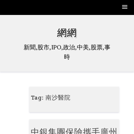
Skip
to
網網
content
新聞,股市,IPO,政治,中美,股票,事
時
Tag:
南沙醫院
中銀集團保險攜手廣州