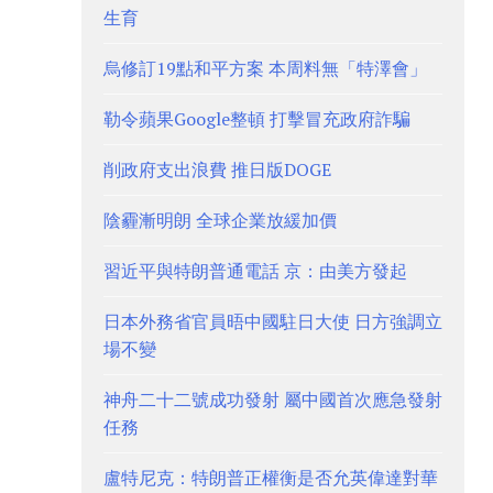
生育
烏修訂19點和平方案 本周料無「特澤會」
勒令蘋果Google整頓 打擊冒充政府詐騙
削政府支出浪費 推日版DOGE
陰霾漸明朗 全球企業放緩加價
習近平與特朗普通電話 京：由美方發起
日本外務省官員晤中國駐日大使 日方強調立
場不變
神舟二十二號成功發射 屬中國首次應急發射
任務
盧特尼克：特朗普正權衡是否允英偉達對華