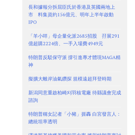
長和據報分拆屈臣氏於香港及英國兩地上
市 料集資約156億元、明年上半年啟動
IPO
「羊小咩」母企量化派2685招股 孖展291
億超購2224倍、一手入場費4949元
特朗普反駁保守派 撐引進專才體現MAGA精
神
擬擴大離岸油氣鑽探 規模遠超拜登時期
新潟同意重啟柏崎刈羽核電廠 待縣議會完成
諮詢
特朗普稱女記者「小豬」捱轟 白宮發言人：
總統坦率透明