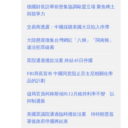
德國財長訪華前密集協調歐盟立場 聚焦稀土
與競爭力
交易商透露：中國採購美國大豆陷入停滯
大陸懸賞徵集台灣網紅「八炯」「閩南狼」
違法犯罪線索
眾院通過撥款法案 終結43日停擺
FBI局長宣布 中國同意阻止芬太尼相關化學
品的計劃
儲局官員柯林斯傾向12月維持利率不變 以
抑制通脹
美國眾議院通過臨時撥款法案 待特朗普簽
署後政府停擺將結束