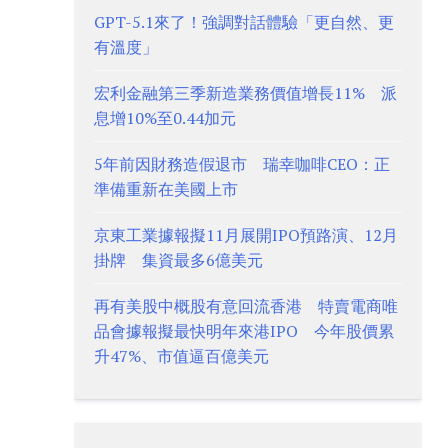
GPT-5.1來了！強調對話體驗「更自然、更
有溫度」
宏利金融第三季新造業務價值增長11% 派
息增10%至0.44加元
5年前因財務造假退市 瑞幸咖啡CEO：正
準備重新在美國上市
京東工業據報擬11月展開IPO預路演、12月
掛牌 集資最多6億美元
再有美股中概股有意回流香港 特賣電商唯
品會據報擬最快明年來港IPO 今年股價累
升47%、市值逼百億美元