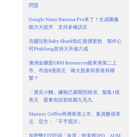
問題
Google Nano Banana Pro來了！生成圖像
能力大提升 支持多種語言
洗腦兒歌Baby Shark歌紅股價更勁 製作公
司Pinkfong首掛大升逾六成
澳洲金礦股GBM Resources擬來港第二上
市、市值8億港元 兩大股東與香港有聯
繫？
「遇見小麵」據報已展開預路演、擬集1億
美元 股東包括碧桂園九毛九
Manner Coffee再傳來港上市、集資數億美
元 官方：「不予置評」
加密幣ETF巨頭「灰度」申美股IPO、AUM