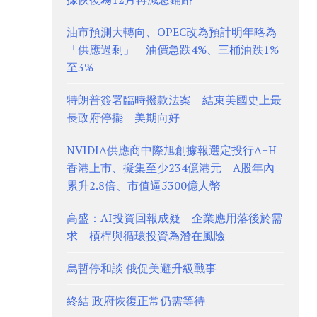
油市預測大轉向、OPEC改為預計明年略為
「供應過剩」 油價急跌4%、三桶油跌1%
至3%
特朗普簽署臨時撥款法案 結束美國史上最
長政府停擺 美期向好
NVIDIA供應商中際旭創據報選定投行A+H
香港上市、擬集至少234億港元 A股年內
累升2.8倍、市值逼5300億人幣
高盛：AI投資回報成疑 企業應用落後於需
求 槓桿與循環投資為潛在風險
烏暫停和談 俄促美避升級戰事
終結 政府恢復正常仍需等待