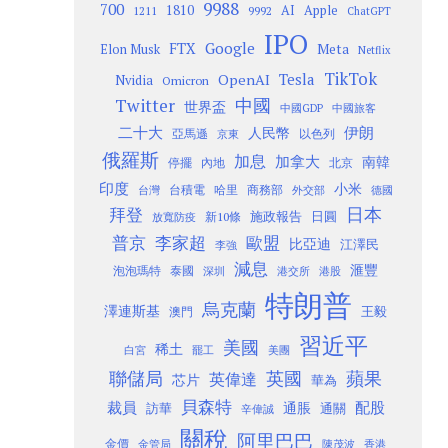
9988
700
1810
AI
Apple
1211
9992
ChatGPT
IPO
Google
FTX
Meta
Elon Musk
Netflix
TikTok
Tesla
OpenAI
Nvidia
Omicron
Twitter
中國
世界盃
中國GDP
中國旅客
二十大
伊朗
人民幣
以色列
亞馬遜
京東
俄羅斯
加息
加拿大
南韓
內地
停擺
北京
印度
小米
台灣
台積電
哈里
商務部
外交部
德國
日本
拜登
施政報告
日圓
新10條
放寬防疫
歐盟
普京
李家超
比亞迪
江澤民
李強
減息
滙豐
泡泡瑪特
泰國
深圳
港股
港交所
特朗普
烏克蘭
澤連斯基
澳門
王毅
習近平
美國
稀土
白宮
罷工
美團
聯儲局
蘋果
英國
英偉達
芯片
華為
貝森特
裁員
配股
通脹
訪華
通關
辛偉誠
關稅
阿里巴巴
金價
金管局
香港
陳茂波