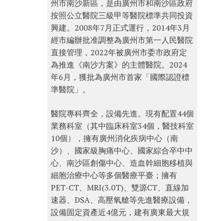
州市南沙新區，是由廣州市和南沙區政府
按照公立醫院三級甲等醫院標準共同投資
興建。2008年7月正式運行，2014年3月
經市編辦批准調整為廣州市第一人民醫院
直接管理，2022年被廣州市委市政府定
為推進《南沙方案》的主體醫院。2024
年6月，獲批為廣州市首家「國際認證標
準醫院」。
醫院專科齊全，設備先進。現有配置44個
業務科室（其中臨床科室34個，醫技科室
10個），擁有廣州消化疾病中心（南
沙）、國家級胸痛中心、國家綜合卒中中
心、南沙區創傷中心、造血幹細胞移植與
細胞治療中心等多個醫療平臺；擁有
PET-CT、MRI(3.0T)、雙源CT、直線加
速器、DSA、高壓氧艙等先進醫療設備，
設備固定資產近4億元，建有廣東最大規