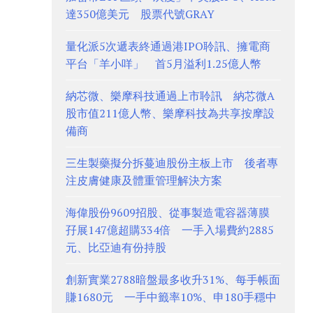
達350億美元 股票代號GRAY
量化派5次遞表終通過港IPO聆訊、擁電商
平台「羊小咩」 首5月溢利1.25億人幣
納芯微、樂摩科技通過上市聆訊 納芯微A
股市值211億人幣、樂摩科技為共享按摩設
備商
三生製藥擬分拆蔓迪股份主板上市 後者專
注皮膚健康及體重管理解決方案
海偉股份9609招股、從事製造電容器薄膜
孖展147億超購334倍 一手入場費約2885
元、比亞迪有份持股
創新實業2788暗盤最多收升31%、每手帳面
賺1680元 一手中籤率10%、申180手穩中