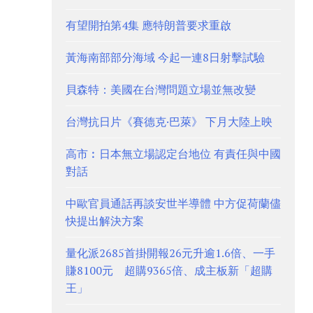
有望開拍第4集 應特朗普要求重啟
黃海南部部分海域 今起一連8日射擊試驗
貝森特：美國在台灣問題立場並無改變
台灣抗日片《賽德克·巴萊》 下月大陸上映
高市︰日本無立場認定台地位 有責任與中國
對話
中歐官員通話再談安世半導體 中方促荷蘭儘
快提出解決方案
量化派2685首掛開報26元升逾1.6倍、一手
賺8100元 超購9365倍、成主板新「超購
王」