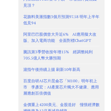
見頂？
花旗料美滙指數3個月預測97.58 明年上半年
低見94
阿里巴巴股價曾大升近6% AI應用擬大改
版、加入電商功能 全面對標ChatGPT
騰訊第3季營收按年增15% 經調整純利
705.5億人幣大勝預期
滬指午後持續上揚 刷新10年新高
百度自研AI芯片昆侖芯「M100」明年初上
市 李彥宏：AI產業芯片獨大不健康、應用
層應創百倍價值
金價重上4200美元、金股造好 憧憬經濟數
據恢復為12月再減息鋪路