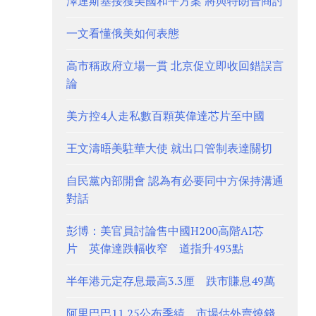
澤連斯基接獲美國和平方案 將與特朗普商討
一文看懂俄美如何表態
高市稱政府立場一貫 北京促立即收回錯誤言
論
美方控4人走私數百顆英偉達芯片至中國
王文濤晤美駐華大使 就出口管制表達關切
自民黨內部開會 認為有必要同中方保持溝通
對話
彭博：美官員討論售中國H200高階AI芯
片 英偉達跌幅收窄 道指升493點
半年港元定存息最高3.3厘 跌市賺息49萬
阿里巴巴11.25公布季績 市場估外賣燒錢