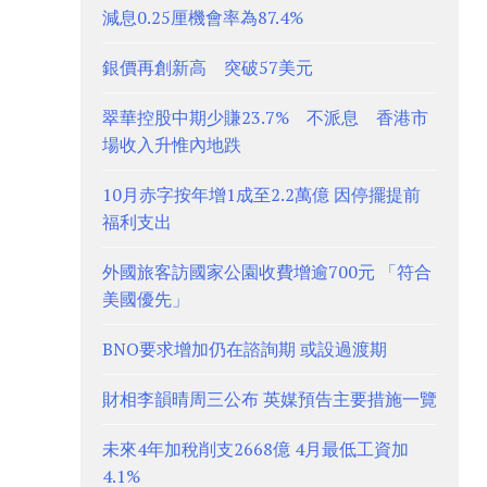
減息0.25厘機會率為87.4%
銀價再創新高 突破57美元
翠華控股中期少賺23.7% 不派息 香港市
場收入升惟內地跌
10月赤字按年增1成至2.2萬億 因停擺提前
福利支出
外國旅客訪國家公園收費增逾700元 「符合
美國優先」
BNO要求增加仍在諮詢期 或設過渡期
財相李韻晴周三公布 英媒預告主要措施一覽
未來4年加稅削支2668億 4月最低工資加
4.1%