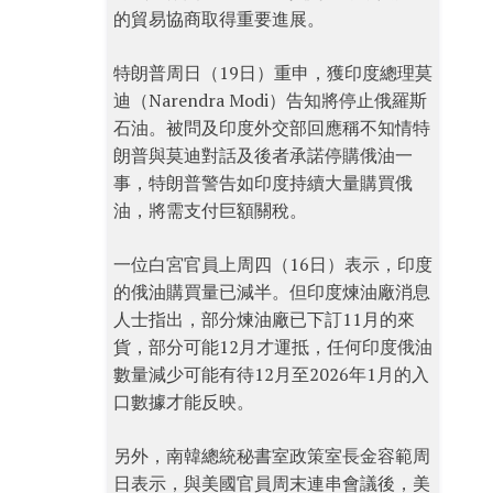
的貿易協商取得重要進展。
特朗普周日（19日）重申，獲印度總理莫
迪（Narendra Modi）告知將停止俄羅斯
石油。被問及印度外交部回應稱不知情特
朗普與莫迪對話及後者承諾停購俄油一
事，特朗普警告如印度持續大量購買俄
油，將需支付巨額關稅。
一位白宮官員上周四（16日）表示，印度
的俄油購買量已減半。但印度煉油廠消息
人士指出，部分煉油廠已下訂11月的來
貨，部分可能12月才運抵，任何印度俄油
數量減少可能有待12月至2026年1月的入
口數據才能反映。
另外，南韓總統秘書室政策室長金容範周
日表示，與美國官員周末連串會議後，美