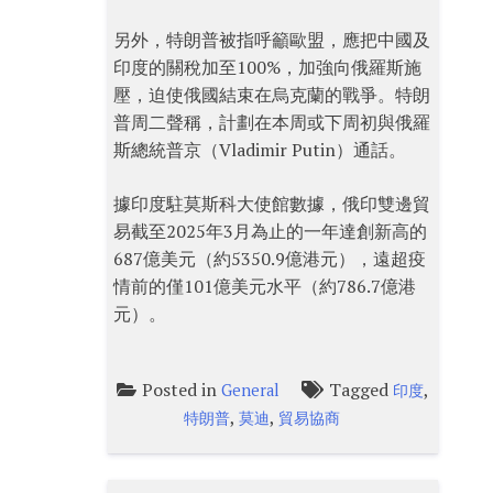
另外，特朗普被指呼籲歐盟，應把中國及
印度的關稅加至100%，加強向俄羅斯施
壓，迫使俄國結束在烏克蘭的戰爭。特朗
普周二聲稱，計劃在本周或下周初與俄羅
斯總統普京（Vladimir Putin）通話。
據印度駐莫斯科大使館數據，俄印雙邊貿
易截至2025年3月為止的一年達創新高的
687億美元（約5350.9億港元），遠超疫
情前的僅101億美元水平（約786.7億港
元）。
Posted in
Tagged
,
General
印度
,
,
特朗普
莫迪
貿易協商