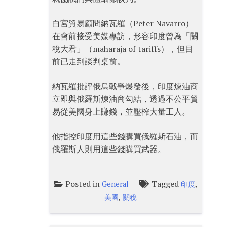
白宮貿易顧問納瓦羅（Peter Navarro）
在會前接受美媒專訪，形容印度曾為「關
稅大君」（maharaja of tariffs），但目
前已走到談判桌前。
納瓦羅批評俄烏戰爭爆發後，印度煉油商
立即與俄羅斯煉油商勾結，透過不公平貿
易從美國身上賺錢，並壓榨大量工人。
他指控印度用這些錢購買俄羅斯石油，而
俄羅斯人則用這些錢購買武器。
Posted in
Tagged
,
General
印度
,
美國
關稅