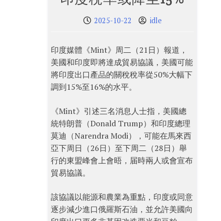
2025-10-22
idle
印度媒體《Mint》周二（21日）報道，
美國和印度即將達成貿易協議，美國可能
將印度出口產品的關稅稅率從50%大幅下
調到15%至16%的水平。
《Mint》引述三名消息人士指，美國總
統特朗普（Donald Trump）和印度總理
莫迪（Narendra Modi），可能在馬來西
亞下周日（26日）至下周二（28日）舉
行的東盟峰會上會晤，届時兩人或會宣布
貿易協議。
該協議以能源和農業為重點，印度或同意
逐步減少進口俄羅斯石油，並允許美國向