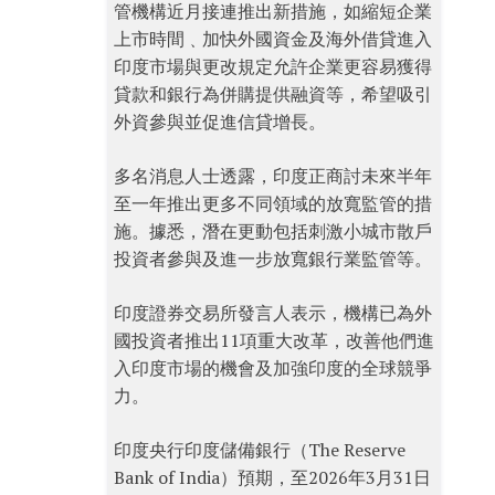
管機構近月接連推出新措施，如縮短企業
上市時間﹑加快外國資金及海外借貸進入
印度市場與更改規定允許企業更容易獲得
貸款和銀行為併購提供融資等，希望吸引
外資參與並促進信貸增長。
多名消息人士透露，印度正商討未來半年
至一年推出更多不同領域的放寬監管的措
施。據悉，潛在更動包括刺激小城市散戶
投資者參與及進一步放寬銀行業監管等。
印度證券交易所發言人表示，機構已為外
國投資者推出11項重大改革，改善他們進
入印度市場的機會及加強印度的全球競爭
力。
印度央行印度儲備銀行（The Reserve
Bank of India）預期，至2026年3月31日