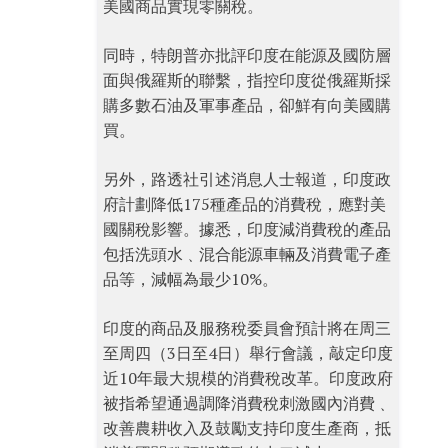
美國商品實現零關稅。
同時，特朗普亦批評印度在能源及國防層
面與俄羅斯的聯繫，指控印度從俄羅斯採
購多數石油及軍事產品，卻鮮有向美國購
買。
另外，路透社引述消息人士報道，印度政
府計劃降低175種產品的消費稅，應對美
國關稅影響。據悉，印度減消費稅的產品
包括洗頭水﹑混合能源車輛及消費電子產
品等，減幅為最少10%。
印度的商品及服務稅委員會預計將在周三
至周四（3日至4日）舉行會議，敲定印度
近10年最大規模的消費稅改革。印度政府
被指希望通過調降消費稅刺激國內消費﹑
改善農耕收入及鼓勵支持印度生產商，抵