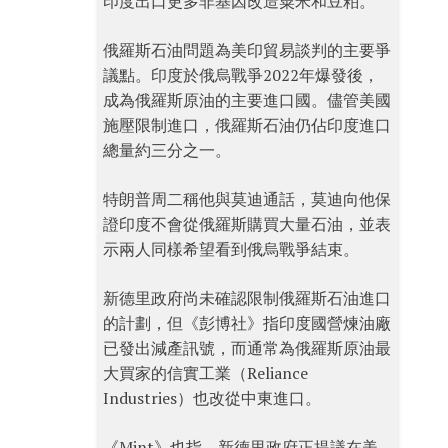
印度出口更多非基因改造粟米和豆粕。
俄羅斯石油問題為美印貿易談判的主要爭
議點。印度於俄烏戰爭2022年爆發後，
成為俄羅斯原油的主要進口國。儘管美國
施壓限制進口，俄羅斯石油仍佔印度進口
總量約三分之一。
特朗普周二稱他與莫迪通話，莫迪向他保
證印度不會從俄羅斯購買大量石油，並表
示兩人同樣希望看到俄烏戰爭結束。
新德里政府尚未確認限制俄羅斯石油進口
的計劃，但《彭博社》指印度國營煉油廠
已發出減產訊號，而通常為俄羅斯原油最
大買家的信實工業（Reliance
Industries）也改從中東進口。
《Mint》也指，新德里政府正提議在美