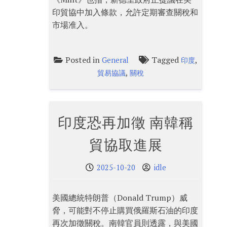
印貿協中加入條款，允許定期審查關稅和
市場准入。
Posted in
Tagged
,
General
印度
,
貿易協議
關稅
印度恐再加徵 南韓稱
貿協取進展
2025-10-20
idle
美國總統特朗普（Donald Trump）威
脅，可能對不停止購買俄羅斯石油的印度
再次加徵關稅。南韓官員則透露，與美國