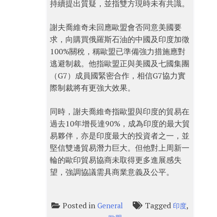
持續提出質疑，並指雙方現時未有共識。
謝夫喬維奇未回應歐盟會否同意美國要
求，向購買俄羅斯石油的中國及印度加徵
100%關稅，稱歐盟已準備強力措施應對
逃避制裁。他指歐盟正與美國及七國集團
（G7）成員國緊密合作，相信G7協力實
際制裁將有更強大效果。
同時，謝夫喬維奇指歐盟與印度的貿易在
過去10年增長達90%，成為印度的最大貿
易夥伴，亦是印度最大的投資者之一，並
堅信雙邊貿易潛力巨大。但他對上周新一
輪的歐印貿易協商未取得更多進展感失
望，強調協議需具商業意義及公平。
Posted in
Tagged
,
General
印度