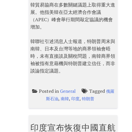
韓貿易協商在多數關鍵議題上取得重大進
展。他指美韓在亞太經濟合作會議
（APEC）峰會舉行期間敲定協議的機會
增加。
韓聯社引述消息人士報道，特朗普周末與
南韓、日本及台灣等地的商界領袖會晤
時，未有直接談及關稅問題，南韓商界領
袖被指有意藉機與特朗普建立信任，而非
談論指定議題。
Posted in
Tagged
General
俄羅
,
,
,
斯石油
南韓
印度
特朗普
印度宣布恢復中國直航