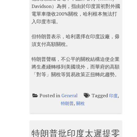
Davidson）為例，指由於印度當初對外國
電單車徵收200%關稅，哈利根本無法打
入印度市場。
但特朗普表示，哈利選擇在印度設廠，毋
須支付高額關稅。
特朗普聲稱，不公平的關稅結構迫使企業
將生產綫轉移到美國境外，而華府的高額
「對等」關稅等貿易政策正扭轉此趨勢。
Posted in
Tagged
,
General
印度
,
特朗普
關稅
特朗普批印度太遲提零