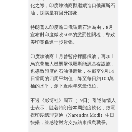
化之際，印度煉油商擬繼續進口俄羅斯石
油，採購量有回升跡象。
特朗普以印度進口俄羅斯石油為由，8月
宣布對印度徵收50%的懲罰性關稅，導致
美印關係進一步緊張。
印度煉油商上月曾暫停採購俄油，再加上
烏克蘭無人機襲擊俄羅斯能源基礎設施，
也導致印度的石油供應量，在截至9月14
日當周的四周平均值，降至每日約100萬
桶的水平，創下近兩年來最低位。
不過《彭博社》周五（19日）引述知情人
士表示，隨著特朗普本周態度軟化，致電
祝印度總理莫迪（Narendra Modi）生日
快樂，並感謝對方支持結束俄烏戰爭。