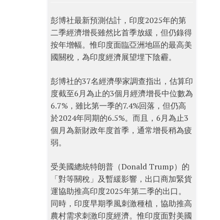
彭博社最新預測估計，印度2025年的第
二季經濟增長雖然比首季放緩，但仍錄得
按年增幅。惟印度面臨亞洲地區的最高美
國關稅，為印度經濟展望埋下陰霾。
彭博社的37名經濟學家調查指出，估算印
度截至6月為止的3個月經濟增長中位數為
6.7%，雖比第一季的7.4%回落，但仍高
於2024年同期的6.5%。而且，6月為止3
個月為新財政年度首季，通常增長稍為疲
弱。
受美國總統特朗普（Donald Trump）的
「對等關稅」及暫緩影響，出口商加緊貨
運協助推高印度2025年第二季的出口。
同時，印度早期季風刺激種植，協助推高
農村需求刺激印度經濟。惟印度面對美國