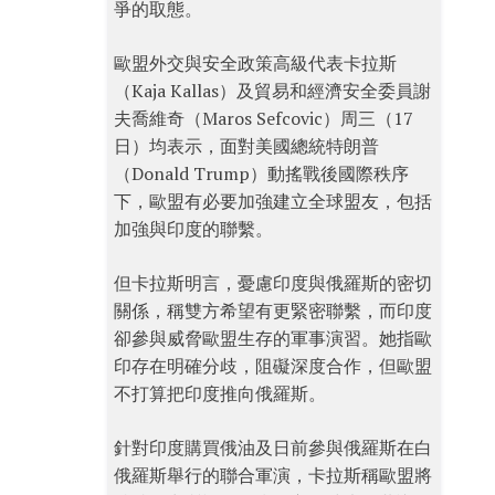
爭的取態。
歐盟外交與安全政策高級代表卡拉斯
（Kaja Kallas）及貿易和經濟安全委員謝
夫喬維奇（Maros Sefcovic）周三（17
日）均表示，面對美國總統特朗普
（Donald Trump）動搖戰後國際秩序
下，歐盟有必要加強建立全球盟友，包括
加強與印度的聯繫。
但卡拉斯明言，憂慮印度與俄羅斯的密切
關係，稱雙方希望有更緊密聯繫，而印度
卻參與威脅歐盟生存的軍事演習。她指歐
印存在明確分歧，阻礙深度合作，但歐盟
不打算把印度推向俄羅斯。
針對印度購買俄油及日前參與俄羅斯在白
俄羅斯舉行的聯合軍演，卡拉斯稱歐盟將