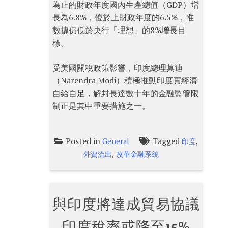
為止的財政年度國內生產總值（GDP）增
長為6.8%，優於上財政年度的6.5%，惟
數據仍低於央行「理想」的8%增長目
標。
受美國關稅政策影響，印度總理莫迪
（Narendra Modi）積極推動印度實經濟
自給自足，解封長達數十年的金融監管限
制正是其中重要措施之一。
Posted in
Tagged
,
General
印度
,
外資流出
改革金融系統
與印度將達成貿易協議
印度稅率或降至15%