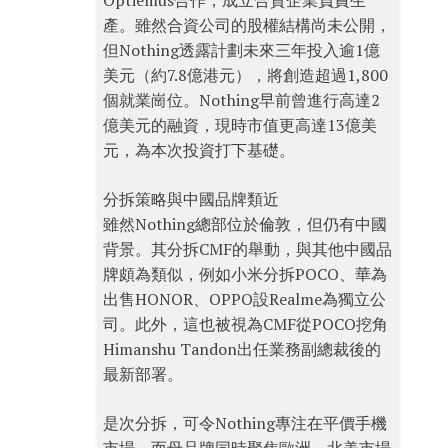
Optiemus合作，成立合資企業負責生
產。雖然合資公司的股權結構尚未公開，
但Nothing透露計劃未來三年投入逾1億
美元（約7.8億港元），將創造超過1,800
個就業崗位。Nothing早前曾進行高達2
億美元的融資，現時市值更高達13億美
元，為本次投資打下基礎。
分拆策略與中國品牌類近
雖然Nothing總部位於倫敦，但仍有中國
背景。其分拆CMF的舉動，與其他中國品
牌頗為類似，例如小米分拆POCO、華為
出售HONOR、OPPO設Realme為獨立公
司。此外，這也被視為CMF從POCO挖角
Himanshu Tandon出任業務副總裁後的
最新部署。
是次分拆，可令Nothing專注在平價手機