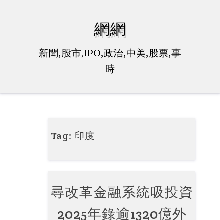
Skip
to
網網
content
新聞,股市,IPO,政治,中美,股票,事
時
Tag:
印度
尋改革金融系統吸投資
2025年錄逾1320億外