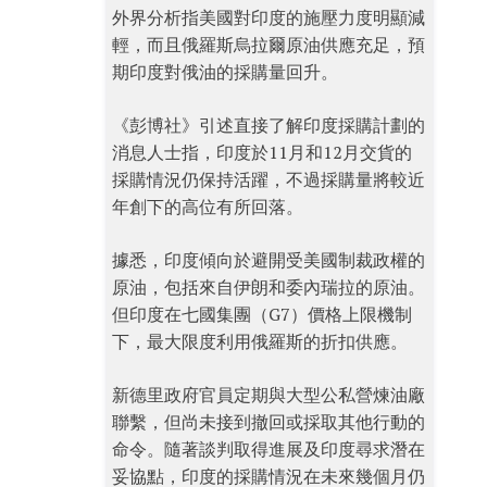
外界分析指美國對印度的施壓力度明顯減
輕，而且俄羅斯烏拉爾原油供應充足，預
期印度對俄油的採購量回升。
《彭博社》引述直接了解印度採購計劃的
消息人士指，印度於11月和12月交貨的
採購情況仍保持活躍，不過採購量將較近
年創下的高位有所回落。
據悉，印度傾向於避開受美國制裁政權的
原油，包括來自伊朗和委內瑞拉的原油。
但印度在七國集團（G7）價格上限機制
下，最大限度利用俄羅斯的折扣供應。
新德里政府官員定期與大型公私營煉油廠
聯繫，但尚未接到撤回或採取其他行動的
命令。隨著談判取得進展及印度尋求潛在
妥協點，印度的採購情況在未來幾個月仍