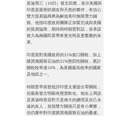
莫迪周三（10日）發文回應，表示美國與
印度是親密的朋友和天然的夥伴，有信心
雙方貿易協商將為解放美印無限潛力鋪
路。他指印度政府團隊正加緊完成與美國
的貿易協商，期待與特朗普對話，並承諾
致力為兩國民眾帶來更光明及更繁榮的未
來。
印度面對美國政府的25%進口關稅，加上
購買俄羅斯石油的25%懲罰性關稅，累計
關稅稅率達50%，為美國最高稅率的國家
及地區之一。
特朗普早前曾批評印度太遲提出零關稅，
但最新發文明顯有態度軟化。他在上周談
及莫迪時形容對方是偉大的總理及自己永
遠的友人，並指雙方關係只是有小摩擦，
但仍重申對印度購買俄羅斯石油的憂慮。