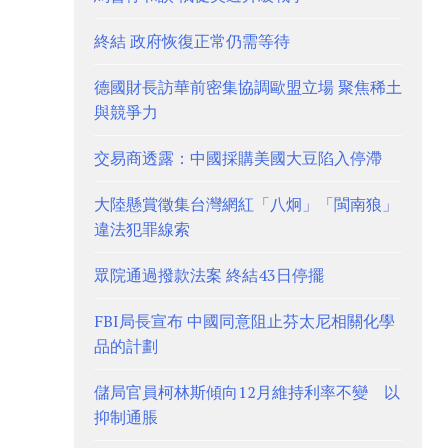
終結 政府恢復正常仍需等待
德國財長訪華前密集協調歐盟立場 聚焦稀土
與競爭力
交易商透露：中國採購美國大豆陷入停滯
大陸懸賞徵集台灣網紅「八炯」「閩南狼」
違法犯罪線索
眾院通過撥款法案 終結43日停擺
FBI局長宣布 中國同意阻止芬太尼相關化學
品的計劃
儲局官員柯林斯傾向12月維持利率不變 以
抑制通脹