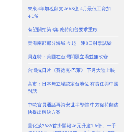
未來4年加稅削支2668億 4月最低工資加
4.1%
有望開拍第4集 應特朗普要求重啟
黃海南部部分海域 今起一連8日射擊試驗
貝森特：美國在台灣問題立場並無改變
台灣抗日片《賽德克·巴萊》 下月大陸上映
高市︰日本無立場認定台地位 有責任與中國
對話
中歐官員通話再談安世半導體 中方促荷蘭儘
快提出解決方案
量化派2685首掛開報26元升逾1.6倍、一手