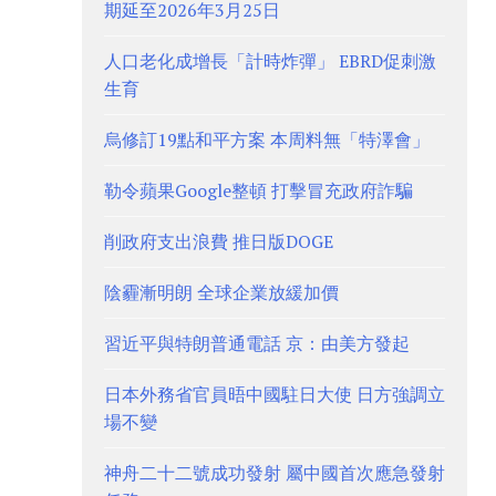
期延至2026年3月25日
人口老化成增長「計時炸彈」 EBRD促刺激
生育
烏修訂19點和平方案 本周料無「特澤會」
勒令蘋果Google整頓 打擊冒充政府詐騙
削政府支出浪費 推日版DOGE
陰霾漸明朗 全球企業放緩加價
習近平與特朗普通電話 京：由美方發起
日本外務省官員晤中國駐日大使 日方強調立
場不變
神舟二十二號成功發射 屬中國首次應急發射