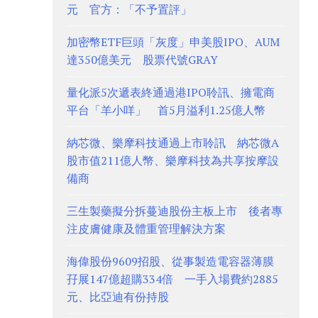
元 官方：「不予置評」
加密幣ETF巨頭「灰度」申美股IPO、AUM
達350億美元 股票代號GRAY
量化派5次遞表終通過港IPO聆訊、擁電商
平台「羊小咩」 首5月溢利1.25億人幣
納芯微、樂摩科技通過上市聆訊 納芯微A
股市值211億人幣、樂摩科技為共享按摩設
備商
三生製藥擬分拆蔓迪股份主板上市 後者專
注皮膚健康及體重管理解決方案
海偉股份9609招股、從事製造電容器薄膜
孖展147億超購334倍 一手入場費約2885
元、比亞迪有份持股