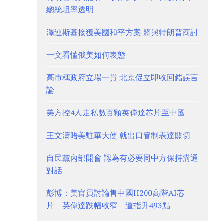
總統坦率透明
澤連斯基接獲美國和平方案 將與特朗普商討
一文看懂俄美如何表態
高市稱政府立場一貫 北京促立即收回錯誤言
論
美方控4人走私數百顆英偉達芯片至中國
王文濤晤美駐華大使 就出口管制表達關切
自民黨內部開會 認為有必要同中方保持溝通
對話
彭博：美官員討論售中國H200高階AI芯
片 英偉達跌幅收窄 道指升493點