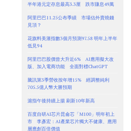
半年港元定存息最高3.3厘 跌市賺息49萬
阿里巴巴11.25公布季績 市場估外賣燒錢
見頂？
花旗料美滙指數3個月預測97.58 明年上半年
低見94
阿里巴巴股價曾大升近6% AI應用擬大改
版、加入電商功能 全面對標ChatGPT
騰訊第3季營收按年增15% 經調整純利
705.5億人幣大勝預期
滬指午後持續上揚 刷新10年新高
百度自研AI芯片昆侖芯「M100」明年初上
市 李彥宏：AI產業芯片獨大不健康、應用
層應創百倍價值