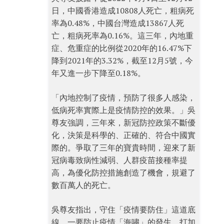
日，中國香港造成10808人死亡，粗病死
率為0.48%，中國台灣造成13867人死
亡，粗病死率為0.16%。這三年，內地重
症、危重症的比例從2020年的16.47%下
降到2021年的3.32%，截至12月5號，今
年又進一步下降至0.18%。
「內地控制了疫情，預防了很多人感染，
低病死率實際上是疫情防控的效果。」吳
尊友強調，三年來，新冠防控政策不斷優
化，決策是科學的、正確的、符合中國實
際的。爭取了三年的寶貴時間，迎來了新
冠病毒致病性減弱、人群疫苗接種率提
高，為優化防控措施創造了機會，規避了
數百萬人的死亡。
吳尊友指出，守住「疫情要防住」這道底
線，一要防止疫情「海嘯」的發生，打加