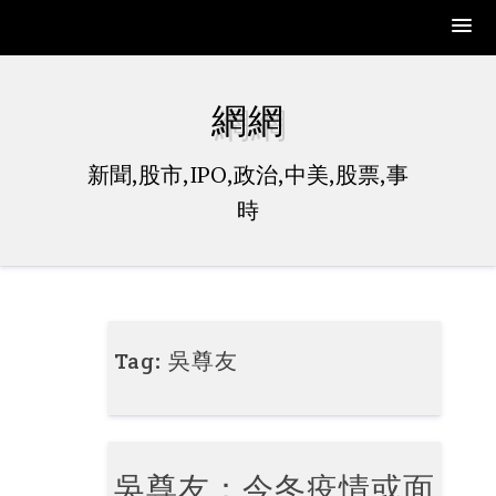
Skip
to
網網
content
新聞,股市,IPO,政治,中美,股票,事
時
Tag:
吳尊友
吳尊友：今冬疫情或面