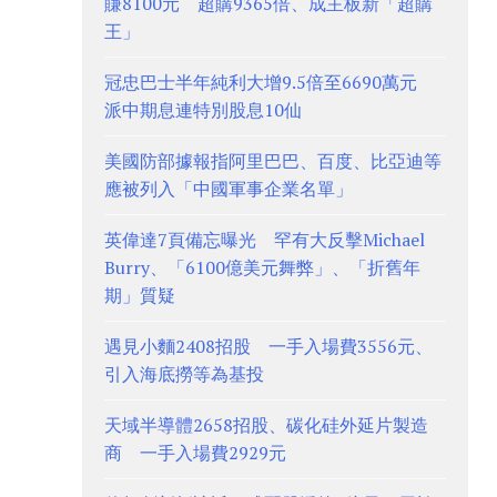
賺8100元 超購9365倍、成主板新「超購
王」
冠忠巴士半年純利大增9.5倍至6690萬元
派中期息連特別股息10仙
美國防部據報指阿里巴巴、百度、比亞迪等
應被列入「中國軍事企業名單」
英偉達7頁備忘曝光 罕有大反擊Michael
Burry、「6100億美元舞弊」、「折舊年
期」質疑
遇見小麵2408招股 一手入場費3556元、
引入海底撈等為基投
天域半導體2658招股、碳化硅外延片製造
商 一手入場費2929元