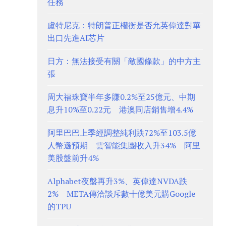
任務
盧特尼克：特朗普正權衡是否允英偉達對華
出口先進AI芯片
日方：無法接受有關「敵國條款」的中方主
張
周大福珠寶半年多賺0.2%至25億元、中期
息升10%至0.22元 港澳同店銷售增4.4%
阿里巴巴上季經調整純利跌72%至103.5億
人幣遜預期 雲智能集團收入升34% 阿里
美股盤前升4%
Alphabet夜盤再升3%、英偉達NVDA跌
2% META傳洽談斥數十億美元購Google
的TPU