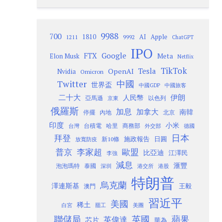
9988
700
1810
AI
Apple
1211
9992
ChatGPT
IPO
Google
FTX
Meta
Elon Musk
Netflix
TikTok
Tesla
OpenAI
Nvidia
Omicron
Twitter
中國
世界盃
中國GDP
中國旅客
二十大
伊朗
人民幣
以色列
亞馬遜
京東
俄羅斯
加息
加拿大
南韓
內地
停擺
北京
印度
小米
台灣
台積電
哈里
商務部
外交部
德國
日本
拜登
施政報告
日圓
新10條
放寬防疫
歐盟
普京
李家超
比亞迪
江澤民
李強
減息
滙豐
泡泡瑪特
泰國
深圳
港股
港交所
特朗普
烏克蘭
澤連斯基
澳門
王毅
習近平
美國
稀土
白宮
罷工
美團
聯儲局
蘋果
英國
英偉達
芯片
華為