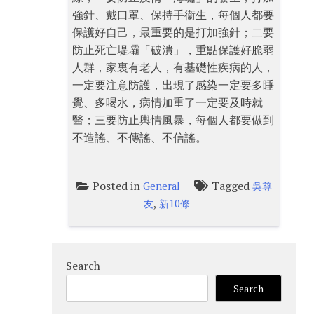
強針、戴口罩、保持手衞生，每個人都要
保護好自己，最重要的是打加強針；二要
防止死亡堤壩「破潰」，重點保護好脆弱
人群，家裏有老人，有基礎性疾病的人，
一定要注意防護，出現了感染一定要多睡
覺、多喝水，病情加重了一定要及時就
醫；三要防止輿情風暴，每個人都要做到
不造謠、不傳謠、不信謠。
Posted in
Tagged
General
吳尊
,
友
新10條
Search
Search