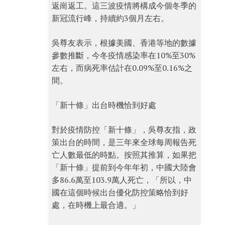
返崗返工。這三波疫情將構成今個冬季的
新冠流行峰，持續約3個月左右。
吳尊友表示，根據美國、香港等地的數據
參數推斷，今冬疫情感染率在10%至30%
左右，而病死率估計在0.09%至0.16%之
間。
「新十條」出台時機恰到好處
對於疫情防控「新十條」，吳尊友指，政
策出台的時間，是三年來全球每周報告死
亡人數最低的時點。按照其推算，如果把
「新十條」提前到今年年初，中國大陸會
多86.6萬至103.9萬人死亡，「所以，中
國在這個時候出台優化防控策略恰到好
處，在時機上最合適。」