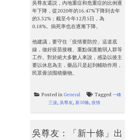
吳尊友還説，內地重症和危重症的比例逐
年下降，從2020年的16.47%下降到去年
的3.32%；截至今年12月5日，為
0.18%。病死率也在逐漸下降。
他建議，要守住「疫情要防控」這道底
線，做好疫苗接種、重點保護脆弱人群等
工作。對於絕大多數人來說，感染以後主
要以休息為主，藥品只是起到輔助作用，
民眾毋須囤積藥物。
Posted in
Tagged
General
一峰
,
,
,
三波
吳尊友
新10條
疫情
吳尊友：「新十條」出