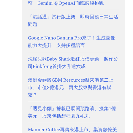
窄 Gemini 令OpenAI面臨嚴峻挑戰
「港話通」試行版上架 即時回應日常生活
問題
Google Nano Banana Pro來了！生成圖像
能力大提升 支持多種語言
洗腦兒歌Baby Shark歌紅股價更勁 製作公
司Pinkfong首掛大升逾六成
澳洲金礦股GBM Resources擬來港第二上
市、市值8億港元 兩大股東與香港有聯
繫？
「遇見小麵」據報已展開預路演、擬集1億
美元 股東包括碧桂園九毛九
Manner Coffee再傳來港上市、集資數億美