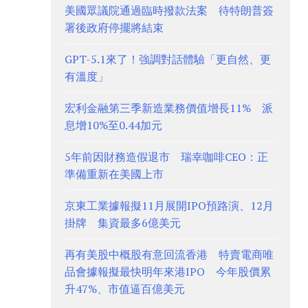
美國眾議院通過臨時撥款法案 待特朗普簽
署後政府停擺將結束
GPT-5.1來了！強調對話體驗「更自然、更
有溫度」
宏利金融第三季新造業務價值增長11% 派
息增10%至0.44加元
5年前因財務造假退市 瑞幸咖啡CEO：正
準備重新在美國上市
京東工業據報擬11月展開IPO預路演、12月
掛牌 集資最多6億美元
再有美股中概股有意回流香港 特賣電商唯
品會據報擬最快明年來港IPO 今年股價累
升47%、市值逼百億美元