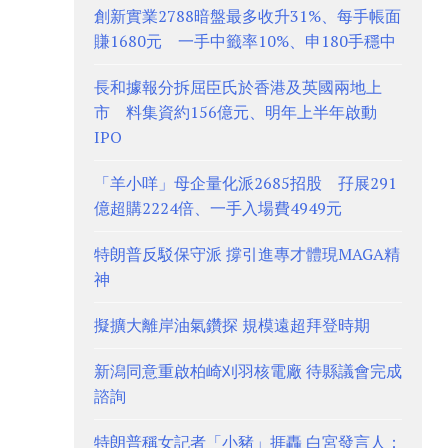
創新實業2788暗盤最多收升31%、每手帳面
賺1680元 一手中籤率10%、申180手穩中
長和據報分拆屈臣氏於香港及英國兩地上
市 料集資約156億元、明年上半年啟動
IPO
「羊小咩」母企量化派2685招股 孖展291
億超購2224倍、一手入場費4949元
特朗普反駁保守派 撐引進專才體現MAGA精
神
擬擴大離岸油氣鑽探 規模遠超拜登時期
新潟同意重啟柏崎刈羽核電廠 待縣議會完成
諮詢
特朗普稱女記者「小豬」捱轟 白宮發言人：