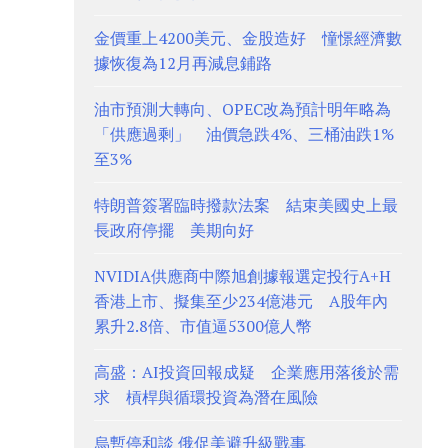
金價重上4200美元、金股造好 憧憬經濟數
據恢復為12月再減息鋪路
油市預測大轉向、OPEC改為預計明年略為
「供應過剩」 油價急跌4%、三桶油跌1%
至3%
特朗普簽署臨時撥款法案 結束美國史上最
長政府停擺 美期向好
NVIDIA供應商中際旭創據報選定投行A+H
香港上市、擬集至少234億港元 A股年內
累升2.8倍、市值逼5300億人幣
高盛：AI投資回報成疑 企業應用落後於需
求 槓桿與循環投資為潛在風險
烏暫停和談 俄促美避升級戰事