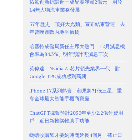
佑駕創新折讓近一成配股淨籌2億元 用於
L4無人物流車業務發展
57年歷史「頂好大光麵」宣布結束營運 去
年曾嘆難敵內地平價貨
哈塞特成儲局新任主席大熱門 12月減息機
會率為84.3%、明年預計再減息三次
英偉達：Nvidia AI芯片領先業界一代 對
Google TPU成功感到高興
iPhone 17系列熱賣 蘋果將打低三星、重
奪全球最大智能手機商寶座
ChatGPT據報預計2030年至少2.2億付費用
戶 近日新推購物助手功能
螞蟻收購耀才要約時間延長4個月 截止日