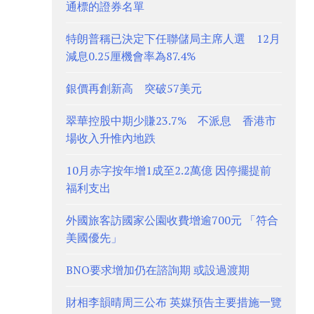
通標的證券名單
特朗普稱已決定下任聯儲局主席人選 12月
減息0.25厘機會率為87.4%
銀價再創新高 突破57美元
翠華控股中期少賺23.7% 不派息 香港市
場收入升惟內地跌
10月赤字按年增1成至2.2萬億 因停擺提前
福利支出
外國旅客訪國家公園收費增逾700元 「符合
美國優先」
BNO要求增加仍在諮詢期 或設過渡期
財相李韻晴周三公布 英媒預告主要措施一覽