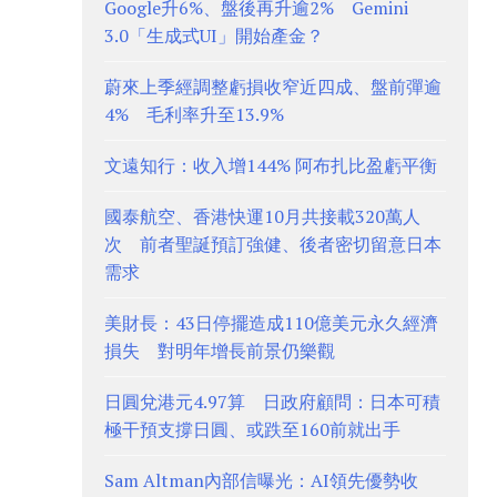
Google升6%、盤後再升逾2% Gemini
3.0「生成式UI」開始產金？
蔚來上季經調整虧損收窄近四成、盤前彈逾
4% 毛利率升至13.9%
文遠知行：收入增144% 阿布扎比盈虧平衡
國泰航空、香港快運10月共接載320萬人
次 前者聖誕預訂強健、後者密切留意日本
需求
美財長：43日停擺造成110億美元永久經濟
損失 對明年增長前景仍樂觀
日圓兌港元4.97算 日政府顧問：日本可積
極干預支撐日圓、或跌至160前就出手
Sam Altman內部信曝光：AI領先優勢收