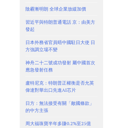
陰霾漸明朗 全球企業放緩加價
習近平與特朗普通電話 京：由美方
發起
日本外務省官員晤中國駐日大使 日
方強調立場不變
神舟二十二號成功發射 屬中國首次
應急發射任務
盧特尼克：特朗普正權衡是否允英
偉達對華出口先進AI芯片
日方：無法接受有關「敵國條款」
的中方主張
周大福珠寶半年多賺0.2%至25億