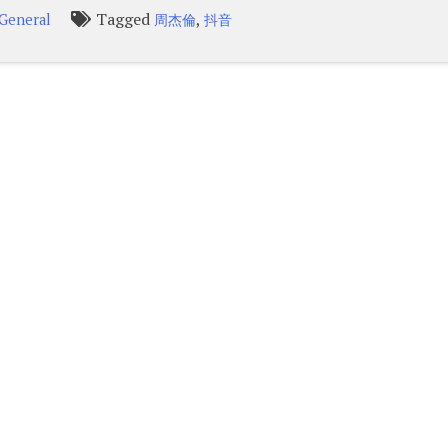
Tagged
,
General
周杰倫
抖音