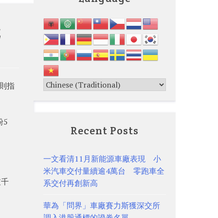
元
則指
粉5
Recent Posts
一文看清11月新能源車廠表現 小
米汽車交付量續逾4萬台 零跑車全
破千
系交付再創新高
華為「問界」車廠賽力斯獲深交所
調入港股通標的證券名單