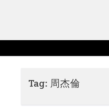
Skip
to
content
Tag:
周杰倫