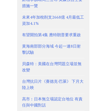
措施一覽
未來4年加稅削支2668億 4月最低工
資加4.1%
有望開拍第4集 應特朗普要求重啟
黃海南部部分海域 今起一連8日射
擊試驗
貝森特：美國在台灣問題立場並無
改變
台灣抗日片《賽德克·巴萊》 下月大
陸上映
高市︰日本無立場認定台地位 有責
任與中國對話