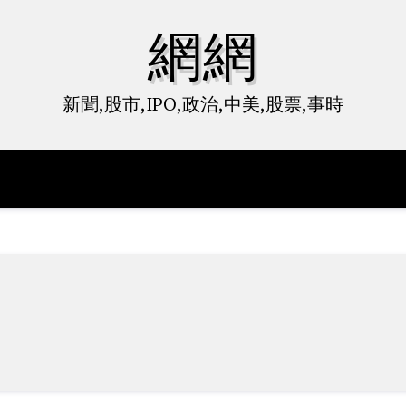
網網
新聞,股市,IPO,政治,中美,股票,事時