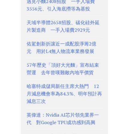
遇見小麵2408招股 一手入場費
3556元、引入海底撈等為基投
天域半導體2658招股、碳化硅外延
片製造商 一手入場費2929元
佑駕創新折讓近一成配股淨籌2億
元 用於L4無人物流車業務發展
57年歷史「頂好大光麵」宣布結束
營運 去年曾嘆難敵內地平價貨
哈塞特成儲局新任主席大熱門 12
月減息機會率為84.3%、明年預計再
減息三次
英偉達：Nvidia AI芯片領先業界一
代 對Google TPU成功感到高興