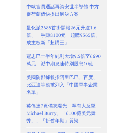
中歐官員通話再談安世半導體 中方
促荷蘭儘快提出解決方案
量化派2685首掛開報26元升逾1.6
倍、一手賺8100元 超購9365倍、
成主板新「超購王」
冠忠巴士半年純利大增9.5倍至6690
萬元 派中期息連特別股息10仙
美國防部據報指阿里巴巴、百度、
比亞迪等應被列入「中國軍事企業
名單」
英偉達7頁備忘曝光 罕有大反擊
Michael Burry、「6100億美元舞
弊」、「折舊年期」質疑