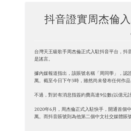
抖音證實周杰倫入
台灣天王級歌手周杰倫正式入駐抖音平台，抖
是謠言。
據內媒報道指出，該賬號名稱「周同學」，認證
萬。截至今日下午3時，雖然尚未發布任何作品
不過，對於有消息指簽約費高達9位數(以億元
2020年6月，周杰倫正式入駐快手，開通首
萬。而抖音賬號則為他第二個中文社交媒體賬