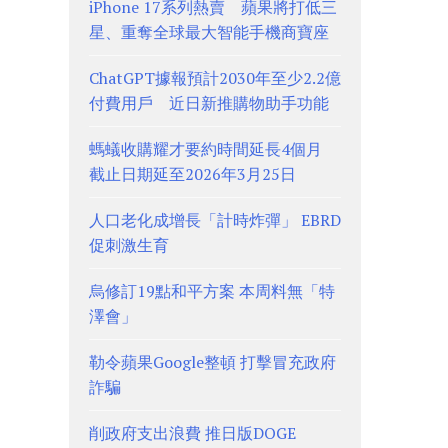
iPhone 17系列熱賣 蘋果將打低三
星、重奪全球最大智能手機商寶座
ChatGPT據報預計2030年至少2.2億
付費用戶 近日新推購物助手功能
螞蟻收購耀才要約時間延長4個月
截止日期延至2026年3月25日
人口老化成增長「計時炸彈」 EBRD
促刺激生育
烏修訂19點和平方案 本周料無「特
澤會」
勒令蘋果Google整頓 打擊冒充政府
詐騙
削政府支出浪費 推日版DOGE