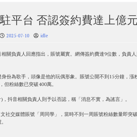
駐平台 否認簽約費達上億
2025-07-10
idle
音相關負責人回應指出，賬號屬實。網傳簽約費達9位數，負責人
身份為歌手，頭像是他的玩偶形象。賬號公開不到15分鐘，漲
，但粉絲數已突破400萬。
計)，抖音相關負責人則予以否認，稱「消息不實，為謠言」。
個中文社交媒體賬號「周同學」，當時不到一周賬號粉絲數量即突
號。