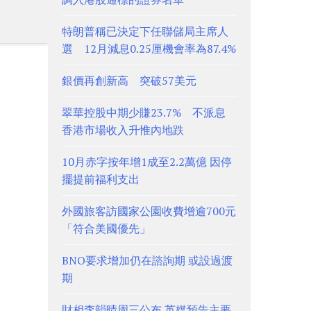
特朗普稱已決定下任聯儲局主席人
選 12月減息0.25厘機會率為87.4%
銀價再創新高 突破57美元
翠華控股中期少賺23.7% 不派息
香港市場收入升惟內地跌
10月赤字按年增1成至2.2萬億 因停
擺提前福利支出
外國旅客訪國家公園收費增逾700元
「符合美國優先」
BNO要求增加仍在諮詢期 或設過渡
期
財相李韻晴周三公布 英媒預告主要