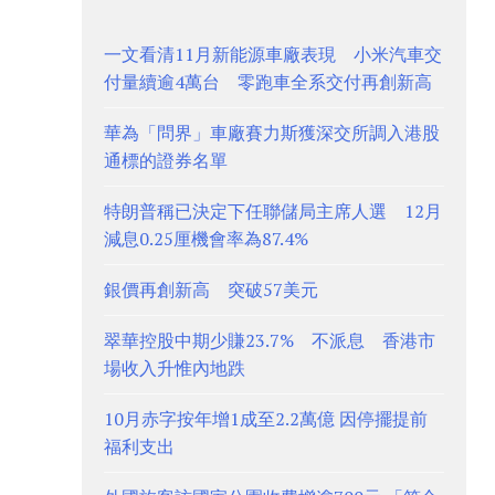
一文看清11月新能源車廠表現 小米汽車交
付量續逾4萬台 零跑車全系交付再創新高
華為「問界」車廠賽力斯獲深交所調入港股
通標的證券名單
特朗普稱已決定下任聯儲局主席人選 12月
減息0.25厘機會率為87.4%
銀價再創新高 突破57美元
翠華控股中期少賺23.7% 不派息 香港市
場收入升惟內地跌
10月赤字按年增1成至2.2萬億 因停擺提前
福利支出