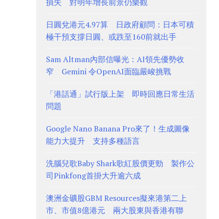
損失 對明年增長前景仍樂觀
日圓兌港元4.97算 日政府顧問：日本可積
極干預支撐日圓、或跌至160前就出手
Sam Altman內部信曝光：AI領先優勢收
窄 Gemini 令OpenAI面臨嚴峻挑戰
「港話通」試行版上架 即時回應日常生活
問題
Google Nano Banana Pro來了！生成圖像
能力大提升 支持多種語言
洗腦兒歌Baby Shark歌紅股價更勁 製作公
司Pinkfong首掛大升逾六成
澳洲金礦股GBM Resources擬來港第二上
市、市值8億港元 兩大股東與香港有聯