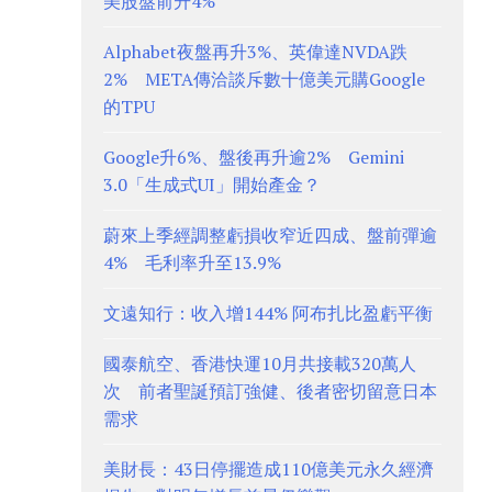
美股盤前升4%
Alphabet夜盤再升3%、英偉達NVDA跌
2% META傳洽談斥數十億美元購Google
的TPU
Google升6%、盤後再升逾2% Gemini
3.0「生成式UI」開始產金？
蔚來上季經調整虧損收窄近四成、盤前彈逾
4% 毛利率升至13.9%
文遠知行：收入增144% 阿布扎比盈虧平衡
國泰航空、香港快運10月共接載320萬人
次 前者聖誕預訂強健、後者密切留意日本
需求
美財長：43日停擺造成110億美元永久經濟