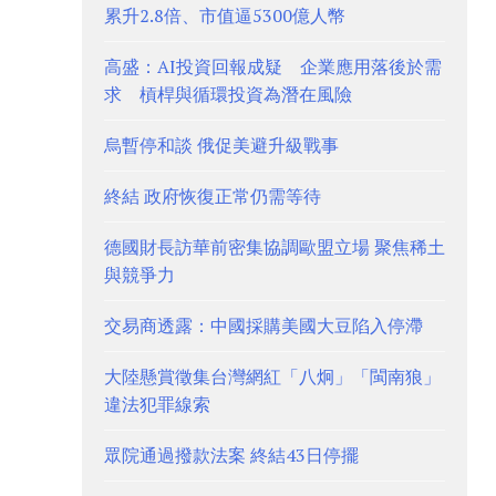
累升2.8倍、市值逼5300億人幣
高盛：AI投資回報成疑 企業應用落後於需
求 槓桿與循環投資為潛在風險
烏暫停和談 俄促美避升級戰事
終結 政府恢復正常仍需等待
德國財長訪華前密集協調歐盟立場 聚焦稀土
與競爭力
交易商透露：中國採購美國大豆陷入停滯
大陸懸賞徵集台灣網紅「八炯」「閩南狼」
違法犯罪線索
眾院通過撥款法案 終結43日停擺