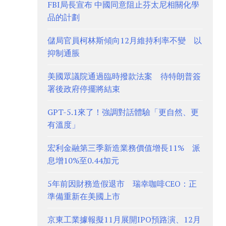
FBI局長宣布 中國同意阻止芬太尼相關化學
品的計劃
儲局官員柯林斯傾向12月維持利率不變 以
抑制通脹
美國眾議院通過臨時撥款法案 待特朗普簽
署後政府停擺將結束
GPT-5.1來了！強調對話體驗「更自然、更
有溫度」
宏利金融第三季新造業務價值增長11% 派
息增10%至0.44加元
5年前因財務造假退市 瑞幸咖啡CEO：正
準備重新在美國上市
京東工業據報擬11月展開IPO預路演、12月