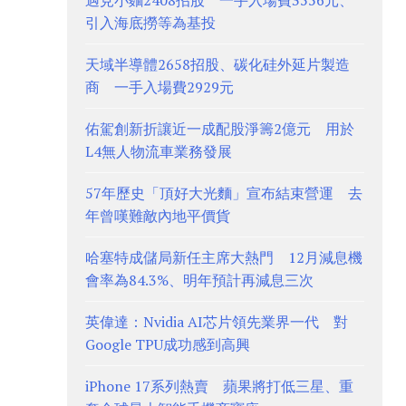
遇見小麵2408招股 一手入場費3556元、
引入海底撈等為基投
天域半導體2658招股、碳化硅外延片製造
商 一手入場費2929元
佑駕創新折讓近一成配股淨籌2億元 用於
L4無人物流車業務發展
57年歷史「頂好大光麵」宣布結束營運 去
年曾嘆難敵內地平價貨
哈塞特成儲局新任主席大熱門 12月減息機
會率為84.3%、明年預計再減息三次
英偉達：Nvidia AI芯片領先業界一代 對
Google TPU成功感到高興
iPhone 17系列熱賣 蘋果將打低三星、重