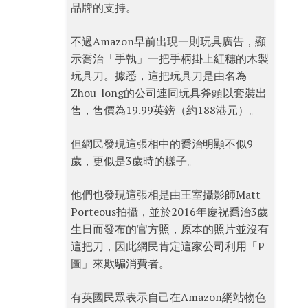
品牌的支持。
不過Amazon早前出現一則玩具廣告，顯
示喬治「手執」一把手柄掛上紅穗的木製
玩具刀。據悉，這把玩具刀是由名為
Zhou-long的公司連同玩具斧頭以套裝出
售，售價為19.99英鎊（約188港元）。
但網民發現這張相中的喬治明顯不似9
歲，更似是3歲時的樣子。
他們也發現這張相是由王室攝影師Matt
Porteous拍攝，並於2016年慶祝喬治3歲
生日而發布的官方照，原本的照片並沒有
這把刀，因此網民肯定這家公司利用「P
圖」來欺騙消費者。
有英國民眾表示自己在Amazon網站物色