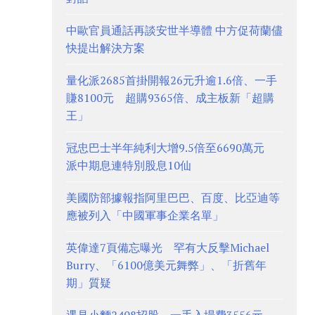
中歐官員通話再談安世半導體 中方促荷蘭儘
快提出解決方案
量化派2685首掛開報26元升逾1.6倍、一手
賺8100元 超購9365倍、成主板新「超購
王」
冠忠巴士半年純利大增9.5倍至6690萬元
派中期息連特別股息10仙
美國防部據報指阿里巴巴、百度、比亞迪等
應被列入「中國軍事企業名單」
英偉達7頁備忘曝光 罕有大反擊Michael
Burry、「6100億美元舞弊」、「折舊年
期」質疑