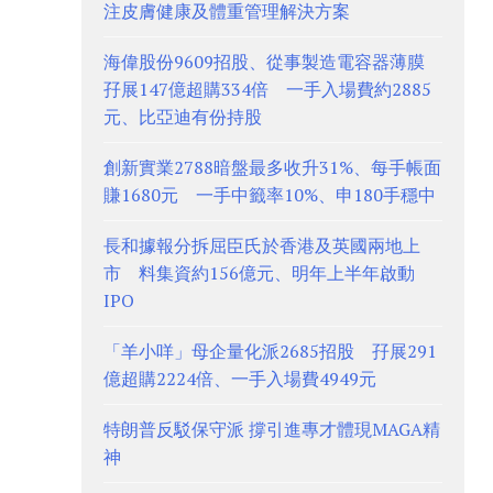
注皮膚健康及體重管理解決方案
海偉股份9609招股、從事製造電容器薄膜
孖展147億超購334倍 一手入場費約2885
元、比亞迪有份持股
創新實業2788暗盤最多收升31%、每手帳面
賺1680元 一手中籤率10%、申180手穩中
長和據報分拆屈臣氏於香港及英國兩地上
市 料集資約156億元、明年上半年啟動
IPO
「羊小咩」母企量化派2685招股 孖展291
億超購2224倍、一手入場費4949元
特朗普反駁保守派 撐引進專才體現MAGA精
神