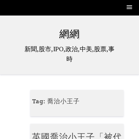
Skip
to
網網
content
新聞,股市,IPO,政治,中美,股票,事
時
Tag:
喬治小王子
英國喬治小王子「被代