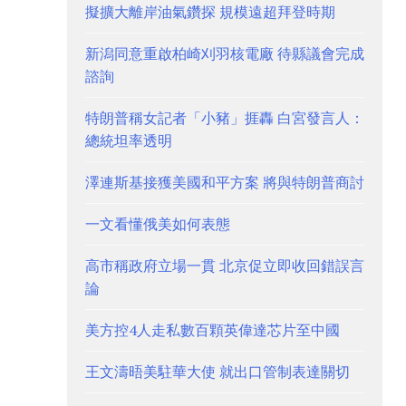
擬擴大離岸油氣鑽探 規模遠超拜登時期
新潟同意重啟柏崎刈羽核電廠 待縣議會完成
諮詢
特朗普稱女記者「小豬」捱轟 白宮發言人：
總統坦率透明
澤連斯基接獲美國和平方案 將與特朗普商討
一文看懂俄美如何表態
高市稱政府立場一貫 北京促立即收回錯誤言
論
美方控4人走私數百顆英偉達芯片至中國
王文濤晤美駐華大使 就出口管制表達關切