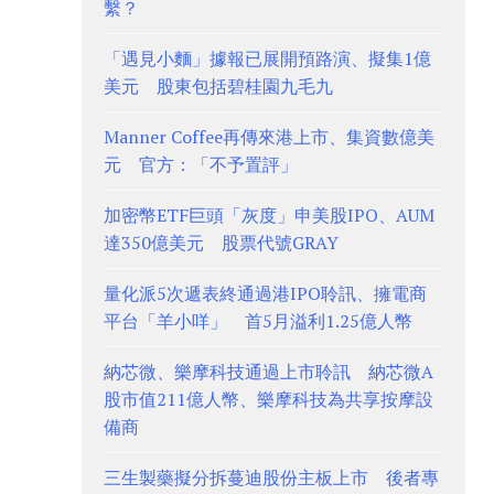
繫？
「遇見小麵」據報已展開預路演、擬集1億
美元 股東包括碧桂園九毛九
Manner Coffee再傳來港上市、集資數億美
元 官方：「不予置評」
加密幣ETF巨頭「灰度」申美股IPO、AUM
達350億美元 股票代號GRAY
量化派5次遞表終通過港IPO聆訊、擁電商
平台「羊小咩」 首5月溢利1.25億人幣
納芯微、樂摩科技通過上市聆訊 納芯微A
股市值211億人幣、樂摩科技為共享按摩設
備商
三生製藥擬分拆蔓迪股份主板上市 後者專