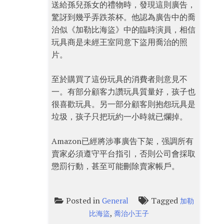
送給孫兒孫女的禮物時，發現這則廣告，
驚訝到幾乎弄跌茶杯。他認為廣告中的喬
治似《加勒比海盜》中的臨時演員，相信
玩具商是未經王室同意下盜用喬治的照
片。
至於購買了這份玩具的消費者則意見不
一。有部分顧客力讚玩具質量好，孩子也
很喜歡玩具。另一部分顧客則抱怨玩具是
垃圾，孩子只把玩約一小時就已爛掉。
Amazon已經將涉事廣告下架，强調所有
賣家必須遵守平台指引，否則公司會採取
懲罰行動，甚至可能刪除賣家帳戶。
Posted in
Tagged
General
加勒
,
比海盜
喬治小王子