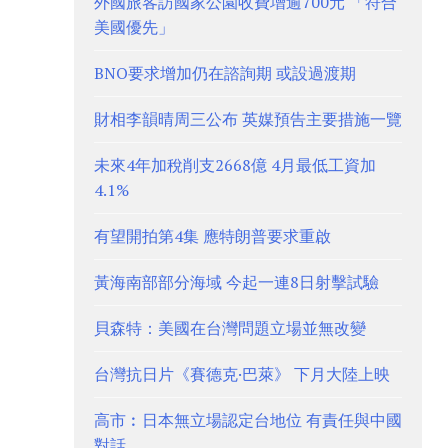
外國旅客訪國家公園收費增逾700元 「符合
美國優先」
BNO要求增加仍在諮詢期 或設過渡期
財相李韻晴周三公布 英媒預告主要措施一覽
未來4年加稅削支2668億 4月最低工資加
4.1%
有望開拍第4集 應特朗普要求重啟
黃海南部部分海域 今起一連8日射擊試驗
貝森特：美國在台灣問題立場並無改變
台灣抗日片《賽德克·巴萊》 下月大陸上映
高市︰日本無立場認定台地位 有責任與中國
對話