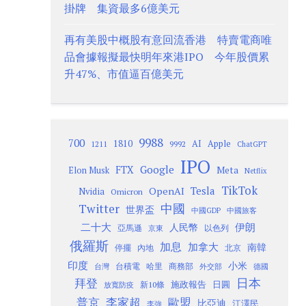
掛牌 集資最多6億美元
再有美股中概股有意回流香港 特賣電商唯
品會據報擬最快明年來港IPO 今年股價累
升47%、市值逼百億美元
9988
700
1810
AI
Apple
1211
9992
ChatGPT
IPO
Google
FTX
Meta
Elon Musk
Netflix
TikTok
Tesla
OpenAI
Nvidia
Omicron
Twitter
中國
世界盃
中國GDP
中國旅客
二十大
伊朗
人民幣
以色列
亞馬遜
京東
俄羅斯
加息
加拿大
南韓
內地
停擺
北京
印度
小米
台灣
台積電
哈里
商務部
外交部
德國
日本
拜登
施政報告
日圓
新10條
放寬防疫
歐盟
普京
李家超
比亞迪
江澤民
李強