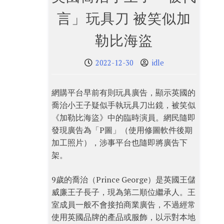
言」玩具刀 被笑似加
勒比海盜
2022-12-30
idle
網購平台早前有則玩具廣告，顯示英國的
喬治小王子疑似手執玩具刀出鏡，被笑似
《加勒比海盜》中的臨時演員。網民隨即
發現廣告為「P圖」（使用修圖軟件後期
加工照片），涉事平台也隨即將廣告下
架。
9歲的喬治（Prince George）是英國王儲
威廉王子長子，現為第二順位繼承人。王
室成員一般不會接拍商業廣告，不過經常
使用英國品牌的產品或服飾，以示對本地