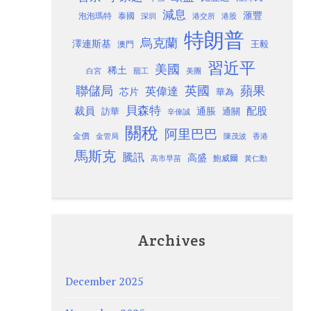
減息
滙豐
泡泡瑪特
泰國
深圳
港股
港交所
特朗普
烏克蘭
澤連斯基
澳門
王毅
習近平
美國
稀土
白宮
罷工
美團
聯儲局
蘋果
英國
英偉達
芯片
華為
貝森特
裁員
配股
通脹
訪華
通關
辛偉誠
關稅
阿里巴巴
金價
金管局
香港
陳茂波
馬斯克
騰訊
高盛
高市早苗
鮑威爾
黃仁勳
Archives
December 2025