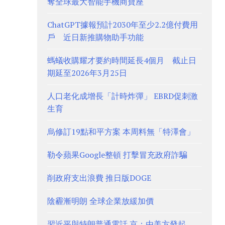
奪全球最大智能手機商寶座
ChatGPT據報預計2030年至少2.2億付費用
戶 近日新推購物助手功能
螞蟻收購耀才要約時間延長4個月 截止日
期延至2026年3月25日
人口老化成增長「計時炸彈」 EBRD促刺激
生育
烏修訂19點和平方案 本周料無「特澤會」
勒令蘋果Google整頓 打擊冒充政府詐騙
削政府支出浪費 推日版DOGE
陰霾漸明朗 全球企業放緩加價
習近平與特朗普通電話 京：由美方發起