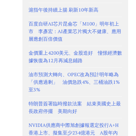
滬指午後持續上揚 刷新10年新高
百度自研AI芯片昆侖芯「M100」明年初上
市 李彥宏：AI產業芯片獨大不健康、應用
層應創百倍價值
金價重上4200美元、金股造好 憧憬經濟數
據恢復為12月再減息鋪路
油市預測大轉向、OPEC改為預計明年略為
「供應過剩」 油價急跌4%、三桶油跌1%
至3%
特朗普簽署臨時撥款法案 結束美國史上最
長政府停擺 美期向好
NVIDIA供應商中際旭創據報選定投行A+H
香港上市、擬集至少234億港元 A股年內