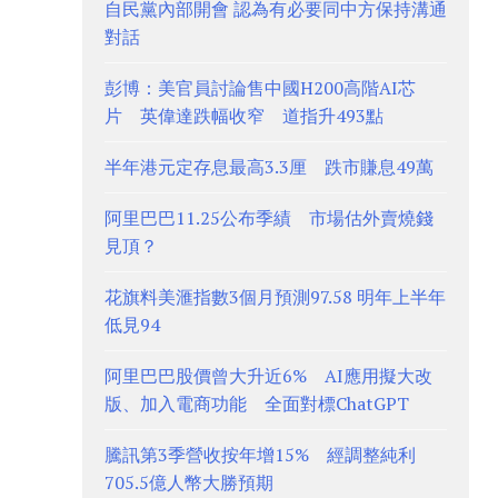
自民黨內部開會 認為有必要同中方保持溝通
對話
彭博：美官員討論售中國H200高階AI芯
片 英偉達跌幅收窄 道指升493點
半年港元定存息最高3.3厘 跌市賺息49萬
阿里巴巴11.25公布季績 市場估外賣燒錢
見頂？
花旗料美滙指數3個月預測97.58 明年上半年
低見94
阿里巴巴股價曾大升近6% AI應用擬大改
版、加入電商功能 全面對標ChatGPT
騰訊第3季營收按年增15% 經調整純利
705.5億人幣大勝預期