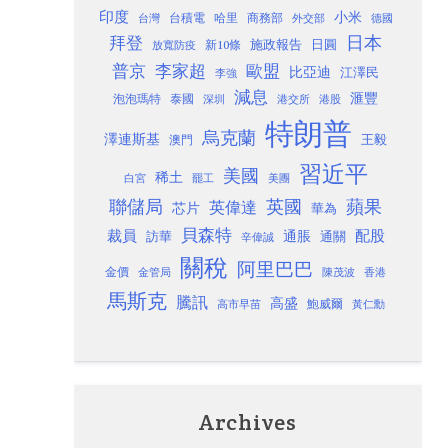
印度
小米
台灣
台積電
哈里
商務部
外交部
德國
日本
拜登
施政報告
日圓
新10條
放寬防疫
歐盟
普京
李家超
比亞迪
江澤民
李強
減息
滙豐
泡泡瑪特
泰國
深圳
港股
港交所
特朗普
烏克蘭
澤連斯基
澳門
王毅
習近平
美國
稀土
白宮
罷工
美團
聯儲局
蘋果
英國
英偉達
芯片
華為
貝森特
裁員
配股
通脹
訪華
通關
辛偉誠
關稅
阿里巴巴
金價
金管局
香港
陳茂波
馬斯克
騰訊
高盛
高市早苗
鮑威爾
黃仁勳
Archives