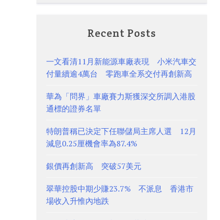
Recent Posts
一文看清11月新能源車廠表現 小米汽車交
付量續逾4萬台 零跑車全系交付再創新高
華為「問界」車廠賽力斯獲深交所調入港股
通標的證券名單
特朗普稱已決定下任聯儲局主席人選 12月
減息0.25厘機會率為87.4%
銀價再創新高 突破57美元
翠華控股中期少賺23.7% 不派息 香港市
場收入升惟內地跌