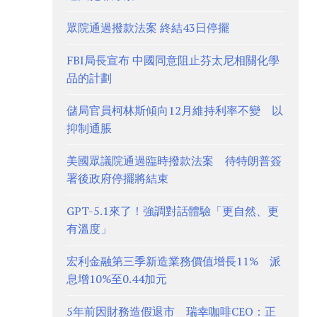
眾院通過撥款法案 終結43日停擺
FBI局長宣布 中國同意阻止芬太尼相關化學
品的計劃
儲局官員柯林斯傾向12月維持利率不變 以
抑制通脹
美國眾議院通過臨時撥款法案 待特朗普簽
署後政府停擺將結束
GPT-5.1來了！強調對話體驗「更自然、更
有溫度」
宏利金融第三季新造業務價值增長11% 派
息增10%至0.44加元
5年前因財務造假退市 瑞幸咖啡CEO：正