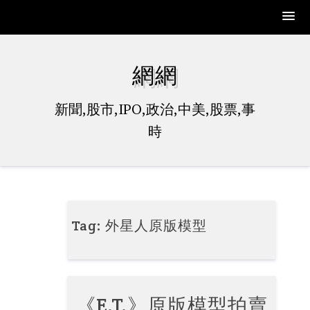
Skip
to
網網
content
新聞,股市,IPO,政治,中美,股票,事
時
Tag:
外星人原版模型
《E.T.》原版模型拍賣