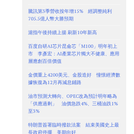
騰訊第3季營收按年增15% 經調整純利
705.5億人幣大勝預期
滬指午後持續上揚 刷新10年新高
百度自研AI芯片昆侖芯「M100」明年初上
市 李彥宏：AI產業芯片獨大不健康、應用
層應創百倍價值
金價重上4200美元、金股造好 憧憬經濟數
據恢復為12月再減息鋪路
油市預測大轉向、OPEC改為預計明年略為
「供應過剩」 油價急跌4%、三桶油跌1%
至3%
特朗普簽署臨時撥款法案 結束美國史上最
長政府停擺 美期向好