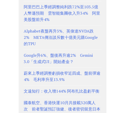
阿里巴巴上季經調整純利跌72%至103.5億
人幣遜預期 雲智能集團收入升34% 阿里
美股盤前升4%
Alphabet夜盤再升3%、英偉達NVDA跌
2% META傳洽談斥數十億美元購Google
的TPU
Google升6%、盤後再升逾2% Gemini
3.0「生成式UI」開始產金？
蔚來上季經調整虧損收窄近四成、盤前彈逾
4% 毛利率升至13.9%
文遠知行：收入增144% 阿布扎比盈虧平衡
國泰航空、香港快運10月共接載320萬人
次 前者聖誕預訂強健、後者密切留意日本