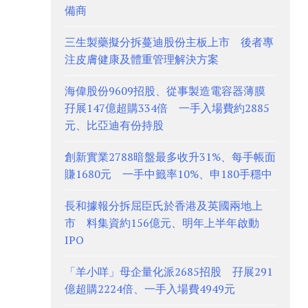
備商
三生製藥擬分拆蔓迪股份主板上市 後者專
注皮膚健康及體重管理解決方案
海偉股份9609招股、從事製造電容器薄膜
孖展147億超購334倍 一手入場費約2885
元、比亞迪有份持股
創新實業2788暗盤最多收升31%、每手帳面
賺1680元 一手中籤率10%、申180手穩中
長和據報分拆屈臣氏於香港及英國兩地上
市 料集資約156億元、明年上半年啟動
IPO
「羊小咩」母企量化派2685招股 孖展291
億超購2224倍、一手入場費4949元