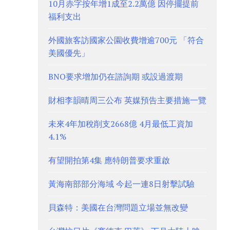
10月赤字按年增1成至2.2萬億 因停擺提前
福利支出
外國旅客訪國家公園收費增逾700元 「符合
美國優先」
BNO要求增加仍在諮詢期 或設過渡期
財相李韻晴周三公布 英媒預告主要措施一覽
未來4年加稅削支2668億 4月最低工資加
4.1%
有望開拍第4集 應特朗普要求重啟
黃海南部部分海域 今起一連8日射擊試驗
貝森特：美國在台灣問題立場並無改變