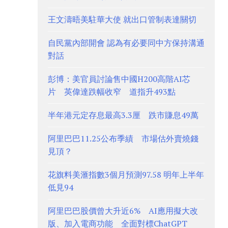
王文濤晤美駐華大使 就出口管制表達關切
自民黨內部開會 認為有必要同中方保持溝通
對話
彭博：美官員討論售中國H200高階AI芯
片 英偉達跌幅收窄 道指升493點
半年港元定存息最高3.3厘 跌市賺息49萬
阿里巴巴11.25公布季績 市場估外賣燒錢
見頂？
花旗料美滙指數3個月預測97.58 明年上半年
低見94
阿里巴巴股價曾大升近6% AI應用擬大改
版、加入電商功能 全面對標ChatGPT