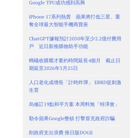
Google TPU成功感到高興
iPhone 17系列熱賣 蘋果將打低三星、重
奪全球最大智能手機商寶座
ChatGPT據報預計2030年至少2.2億付費用
戶 近日新推購物助手功能
螞蟻收購耀才要約時間延長4個月 截止日
期延至2026年3月25日
人口老化成增長「計時炸彈」 EBRD促刺激
生育
烏修訂19點和平方案 本周料無「特澤會」
勒令蘋果Google整頓 打擊冒充政府詐騙
削政府支出浪費 推日版DOGE