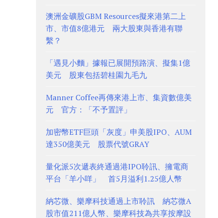
澳洲金礦股GBM Resources擬來港第二上
市、市值8億港元 兩大股東與香港有聯
繫？
「遇見小麵」據報已展開預路演、擬集1億
美元 股東包括碧桂園九毛九
Manner Coffee再傳來港上市、集資數億美
元 官方：「不予置評」
加密幣ETF巨頭「灰度」申美股IPO、AUM
達350億美元 股票代號GRAY
量化派5次遞表終通過港IPO聆訊、擁電商
平台「羊小咩」 首5月溢利1.25億人幣
納芯微、樂摩科技通過上市聆訊 納芯微A
股市值211億人幣、樂摩科技為共享按摩設