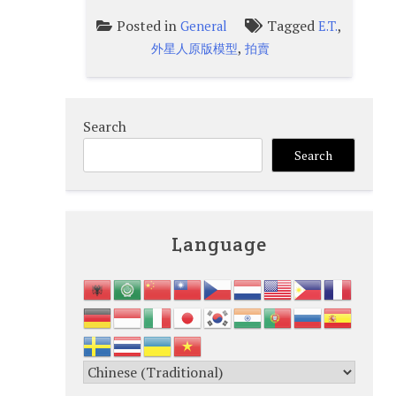
Posted in
Tagged
,
General
E.T.
,
外星人原版模型
拍賣
Search
Search
Language