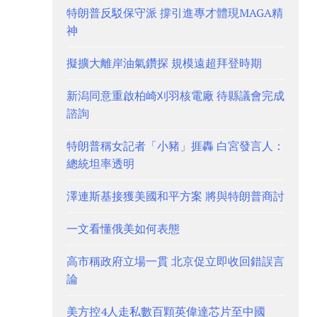
特朗普反駁保守派 撐引進專才體現MAGA精
神
擬擴大離岸油氣鑽探 規模遠超拜登時期
新潟同意重啟柏崎刈羽核電廠 待縣議會完成
諮詢
特朗普稱女記者「小豬」捱轟 白宮發言人：
總統坦率透明
澤連斯基接獲美國和平方案 將與特朗普商討
一文看懂俄美如何表態
高市稱政府立場一貫 北京促立即收回錯誤言
論
美方控4人走私數百顆英偉達芯片至中國