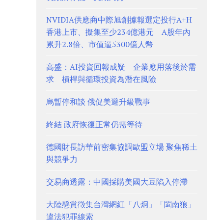
NVIDIA供應商中際旭創據報選定投行A+H
香港上市、擬集至少234億港元 A股年內
累升2.8倍、市值逼5300億人幣
高盛：AI投資回報成疑 企業應用落後於需
求 槓桿與循環投資為潛在風險
烏暫停和談 俄促美避升級戰事
終結 政府恢復正常仍需等待
德國財長訪華前密集協調歐盟立場 聚焦稀土
與競爭力
交易商透露：中國採購美國大豆陷入停滯
大陸懸賞徵集台灣網紅「八炯」「閩南狼」
違法犯罪線索