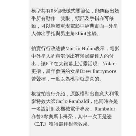
模型共有85個機械式關節位，能夠做出幾
乎所有動作，雙眼﹑頸部及手指亦可移
動，可以輕鬆重現電影中經典畫面—外星
人伸出手指與男主角Elliot接觸。
拍賣行行政總裁Martin Nolan表示，電影
中外星人的精湛演出有賴操縱達人的付
出，讓E.T.在大銀幕上活靈活現。Nolan
更指，當年參演的女星Drew Barrymore
曾聲稱，一度以為模型就是真的。
根據拍賣行介紹，原版模型出自意大利電
影特效大師Carlo Rambaldi，他同時亦是
一名設計師及機械電子專家。Rambaldi
亦曾3奪奧斯卡殊榮，其中一次正是憑
《E.T.》獲得最佳視覺效果。