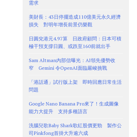
需求
美財長：43日停擺造成110億美元永久經濟
損失 對明年增長前景仍樂觀
日圓兌港元4.97算 日政府顧問：日本可積
極干預支撐日圓、或跌至160前就出手
Sam Altman內部信曝光：AI領先優勢收
窄 Gemini 令OpenAI面臨嚴峻挑戰
「港話通」試行版上架 即時回應日常生活
問題
Google Nano Banana Pro來了！生成圖像
能力大提升 支持多種語言
洗腦兒歌Baby Shark歌紅股價更勁 製作公
司Pinkfong首掛大升逾六成