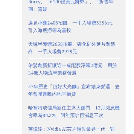
Burry、「6100億美元舞弊」、「折舊年
期」質疑
遇見小麵2408招股 一手入場費3556元、
引入海底撈等為基投
天域半導體2658招股、碳化硅外延片製造
商 一手入場費2929元
佑駕創新折讓近一成配股淨籌2億元 用於
L4無人物流車業務發展
57年歷史「頂好大光麵」宣布結束營運 去
年曾嘆難敵內地平價貨
哈塞特成儲局新任主席大熱門 12月減息機
會率為84.3%、明年預計再減息三次
英偉達：Nvidia AI芯片領先業界一代 對