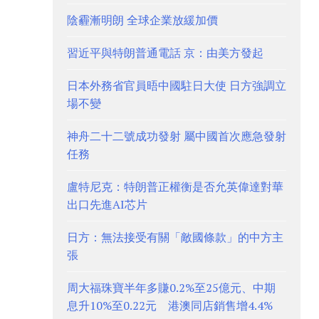
陰霾漸明朗 全球企業放緩加價
習近平與特朗普通電話 京：由美方發起
日本外務省官員晤中國駐日大使 日方強調立
場不變
神舟二十二號成功發射 屬中國首次應急發射
任務
盧特尼克：特朗普正權衡是否允英偉達對華
出口先進AI芯片
日方：無法接受有關「敵國條款」的中方主
張
周大福珠寶半年多賺0.2%至25億元、中期
息升10%至0.22元 港澳同店銷售增4.4%