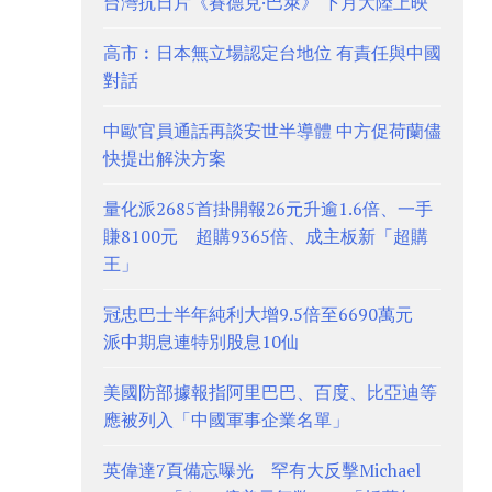
台灣抗日片《賽德克·巴萊》 下月大陸上映
高市︰日本無立場認定台地位 有責任與中國
對話
中歐官員通話再談安世半導體 中方促荷蘭儘
快提出解決方案
量化派2685首掛開報26元升逾1.6倍、一手
賺8100元 超購9365倍、成主板新「超購
王」
冠忠巴士半年純利大增9.5倍至6690萬元
派中期息連特別股息10仙
美國防部據報指阿里巴巴、百度、比亞迪等
應被列入「中國軍事企業名單」
英偉達7頁備忘曝光 罕有大反擊Michael