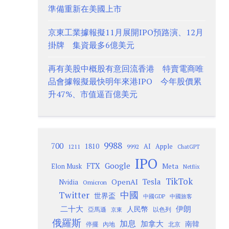
準備重新在美國上市
京東工業據報擬11月展開IPO預路演、12月
掛牌 集資最多6億美元
再有美股中概股有意回流香港 特賣電商唯
品會據報擬最快明年來港IPO 今年股價累
升47%、市值逼百億美元
9988
700
1810
AI
Apple
1211
9992
ChatGPT
IPO
Google
FTX
Meta
Elon Musk
Netflix
TikTok
Tesla
OpenAI
Nvidia
Omicron
Twitter
中國
世界盃
中國GDP
中國旅客
二十大
伊朗
人民幣
以色列
亞馬遜
京東
俄羅斯
加息
加拿大
南韓
內地
停擺
北京