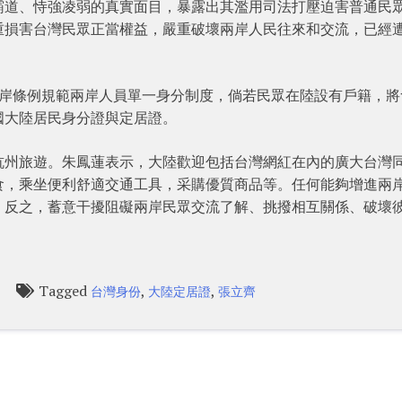
霸道、恃強凌弱的真實面目，暴露出其濫用司法打壓迫害普通民
重損害台灣民眾正當權益，嚴重破壞兩岸人民往來和交流，已經
兩岸條例規範兩岸人員單一身分制度，倘若民眾在陸設有戶籍，將
國大陸居民身分證與定居證。
杭州旅遊。朱鳳蓮表示，大陸歡迎包括台灣網紅在內的廣大台灣
食，乘坐便利舒適交通工具，采購優質商品等。任何能夠增進兩
。反之，蓄意干擾阻礙兩岸民眾交流了解、挑撥相互關係、破壞
Tagged
,
,
台灣身份
大陸定居證
張立齊