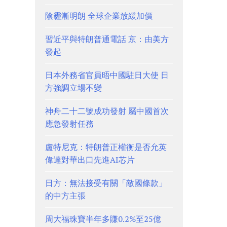
陰霾漸明朗 全球企業放緩加價
習近平與特朗普通電話 京：由美方
發起
日本外務省官員晤中國駐日大使 日
方強調立場不變
神舟二十二號成功發射 屬中國首次
應急發射任務
盧特尼克：特朗普正權衡是否允英
偉達對華出口先進AI芯片
日方：無法接受有關「敵國條款」
的中方主張
周大福珠寶半年多賺0.2%至25億