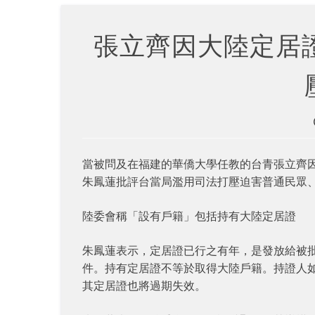
張立齊因大陸定居
當被問及在福建的華僑大學任教的台青張立齊
朱鳳蓮批評台當局濫用司法打壓迫害普通民眾
陸委會稱「設有戶籍」包括持有大陸定居證
朱鳳蓮表示，定居證已行之有年，是發放給被
件。持有定居證不等於取得大陸戶籍。持證人
其定居證也將過期失效。