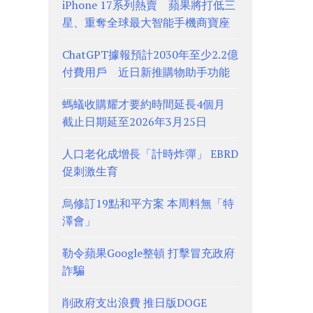
iPhone 17系列熱賣 蘋果將打低三
星、重奪全球最大智能手機商寶座
ChatGPT據報預計2030年至少2.2億
付費用戶 近日新推購物助手功能
螞蟻收購耀才要約時間延長4個月
截止日期延至2026年3月25日
人口老化成增長「計時炸彈」 EBRD
促刺激生育
烏修訂19點和平方案 本周料無「特
澤會」
勒令蘋果Google整頓 打擊冒充政府
詐騙
削政府支出浪費 推日版DOGE