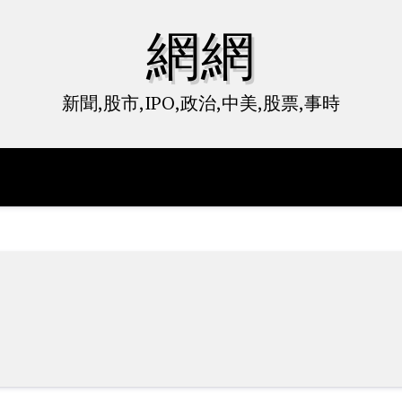
網網
新聞,股市,IPO,政治,中美,股票,事時