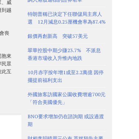
眾、威
遭到越
特朗普稱已決定下任聯儲局主席人
選 12月減息0.25厘機會率為87.4%
會喪
銀價再創新高 突破57美元
翠華控股中期少賺23.7% 不派息
同胞來
香港市場收入升惟內地跌
岸民眾
彼此互
10月赤字按年增1成至2.2萬億 因停
擺提前福利支出
外國旅客訪國家公園收費增逾700元
「符合美國優先」
BNO要求增加仍在諮詢期 或設過渡
期
財相李韻晴周三公布 英媒預告主要