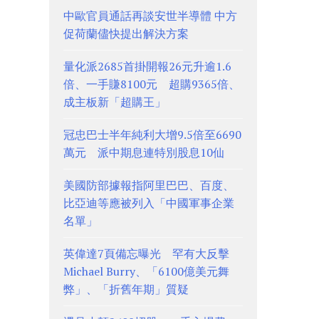
中歐官員通話再談安世半導體 中方
促荷蘭儘快提出解決方案
量化派2685首掛開報26元升逾1.6
倍、一手賺8100元 超購9365倍、
成主板新「超購王」
冠忠巴士半年純利大增9.5倍至6690
萬元 派中期息連特別股息10仙
美國防部據報指阿里巴巴、百度、
比亞迪等應被列入「中國軍事企業
名單」
英偉達7頁備忘曝光 罕有大反擊
Michael Burry、「6100億美元舞
弊」、「折舊年期」質疑