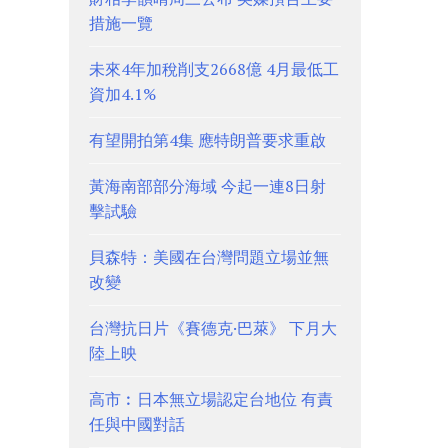
措施一覽
未來4年加稅削支2668億 4月最低工
資加4.1%
有望開拍第4集 應特朗普要求重啟
黃海南部部分海域 今起一連8日射
擊試驗
貝森特：美國在台灣問題立場並無
改變
台灣抗日片《賽德克·巴萊》 下月大
陸上映
高市︰日本無立場認定台地位 有責
任與中國對話