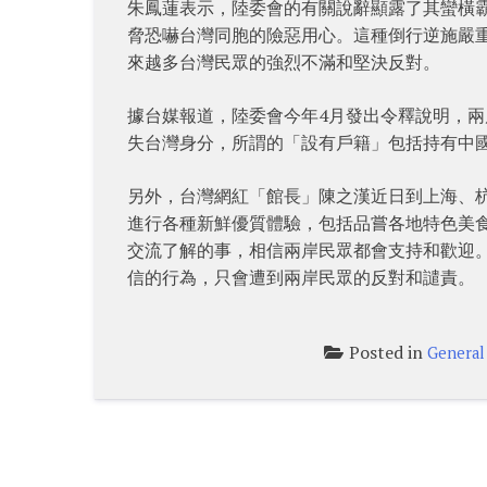
朱鳳蓮表示，陸委會的有關說辭顯露了其蠻橫
脅恐嚇台灣同胞的險惡用心。這種倒行逆施嚴
來越多台灣民眾的強烈不滿和堅決反對。
據台媒報道，陸委會今年4月發出令釋說明，
失台灣身分，所謂的「設有戶籍」包括持有中
另外，台灣網紅「館長」陳之漢近日到上海、
進行各種新鮮優質體驗，包括品嘗各地特色美
交流了解的事，相信兩岸民眾都會支持和歡迎
信的行為，只會遭到兩岸民眾的反對和譴責。
Posted in
General