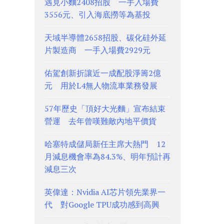
遇見小麵2408招股 一手入場費
3556元、引入海底撈等為基投
天域半導體2658招股、碳化硅外延
片製造商 一手入場費2929元
佑駕創新折讓近一成配股淨籌2億
元 用於L4無人物流車業務發展
57年歷史「頂好大光麵」宣布結束
營運 去年曾嘆難敵內地平價貨
哈塞特成儲局新任主席大熱門 12
月減息機會率為84.3%、明年預計再
減息三次
英偉達：Nvidia AI芯片領先業界一
代 對Google TPU成功感到高興