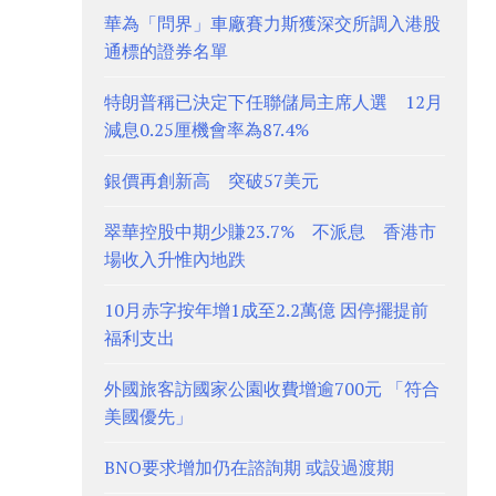
華為「問界」車廠賽力斯獲深交所調入港股
通標的證券名單
特朗普稱已決定下任聯儲局主席人選 12月
減息0.25厘機會率為87.4%
銀價再創新高 突破57美元
翠華控股中期少賺23.7% 不派息 香港市
場收入升惟內地跌
10月赤字按年增1成至2.2萬億 因停擺提前
福利支出
外國旅客訪國家公園收費增逾700元 「符合
美國優先」
BNO要求增加仍在諮詢期 或設過渡期