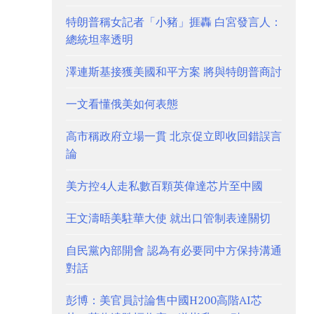
特朗普稱女記者「小豬」捱轟 白宮發言人：
總統坦率透明
澤連斯基接獲美國和平方案 將與特朗普商討
一文看懂俄美如何表態
高市稱政府立場一貫 北京促立即收回錯誤言
論
美方控4人走私數百顆英偉達芯片至中國
王文濤晤美駐華大使 就出口管制表達關切
自民黨內部開會 認為有必要同中方保持溝通
對話
彭博：美官員討論售中國H200高階AI芯