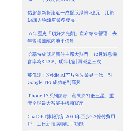
佑駕創新折讓近一成配股淨籌2億元 用於
L4無人物流車業務發展
57年歷史「頂好大光麵」宣布結束營運 去
年曾嘆難敵內地平價貨
哈塞特成儲局新任主席大熱門 12月減息機
會率為84.3%、明年預計再減息三次
英偉達：Nvidia AI芯片領先業界一代 對
Google TPU成功感到高興
iPhone 17系列熱賣 蘋果將打低三星、重
奪全球最大智能手機商寶座
ChatGPT據報預計2030年至少2.2億付費用
戶 近日新推購物助手功能