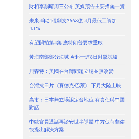
財相李韻晴周三公布 英媒預告主要措施一覽
未來4年加稅削支2668億 4月最低工資加
4.1%
有望開拍第4集 應特朗普要求重啟
黃海南部部分海域 今起一連8日射擊試驗
貝森特：美國在台灣問題立場並無改變
台灣抗日片《賽德克·巴萊》 下月大陸上映
高市︰日本無立場認定台地位 有責任與中國
對話
中歐官員通話再談安世半導體 中方促荷蘭儘
快提出解決方案