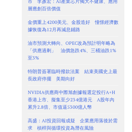
市 李彥宏：AI產業芯片獨大不健康、應用
層應創百倍價值
金價重上4200美元、金股造好 憧憬經濟數
據恢復為12月再減息鋪路
油市預測大轉向、OPEC改為預計明年略為
「供應過剩」 油價急跌4%、三桶油跌1%
至3%
特朗普簽署臨時撥款法案 結束美國史上最
長政府停擺 美期向好
NVIDIA供應商中際旭創據報選定投行A+H
香港上市、擬集至少234億港元 A股年內
累升2.8倍、市值逼5300億人幣
高盛：AI投資回報成疑 企業應用落後於需
求 槓桿與循環投資為潛在風險