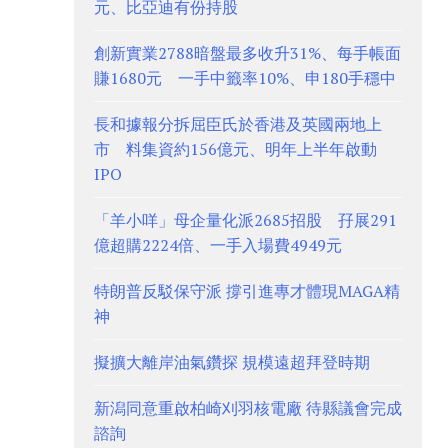
元、比亞迪有份持股
創新實業2788暗盤最多收升31%、每手帳面
賺1680元 一手中籤率10%、申180手穩中
長和據報分拆屈臣氏於香港及英國兩地上
市 料集資約156億元、明年上半年啟動
IPO
「羊小咩」母企量化派2685招股 孖展291
億超購2224倍、一手入場費4949元
特朗普反駁保守派 撐引進專才體現MAGA精
神
擬擴大離岸油氣鑽探 規模遠超拜登時期
新潟同意重啟柏崎刈羽核電廠 待縣議會完成
諮詢