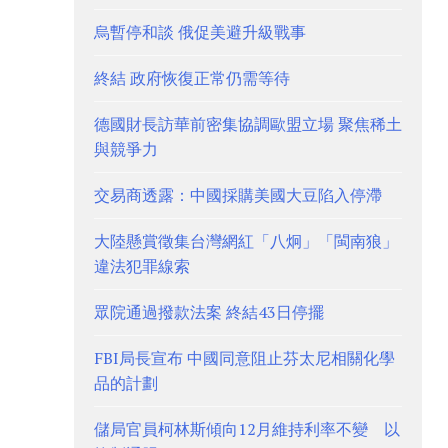
烏暫停和談 俄促美避升級戰事
終結 政府恢復正常仍需等待
德國財長訪華前密集協調歐盟立場 聚焦稀土
與競爭力
交易商透露：中國採購美國大豆陷入停滯
大陸懸賞徵集台灣網紅「八炯」「閩南狼」
違法犯罪線索
眾院通過撥款法案 終結43日停擺
FBI局長宣布 中國同意阻止芬太尼相關化學
品的計劃
儲局官員柯林斯傾向12月維持利率不變 以