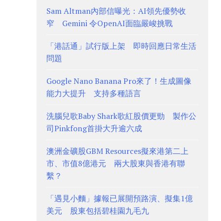
Sam Altman內部信曝光：AI領先優勢收
窄 Gemini 令OpenAI面臨嚴峻挑戰
「港話通」試行版上架 即時回應日常生活
問題
Google Nano Banana Pro來了！生成圖像
能力大提升 支持多種語言
洗腦兒歌Baby Shark歌紅股價更勁 製作公
司Pinkfong首掛大升逾六成
澳洲金礦股GBM Resources擬來港第二上
市、市值8億港元 兩大股東與香港有聯
繫？
「遇見小麵」據報已展開預路演、擬集1億
美元 股東包括碧桂園九毛九