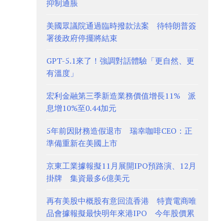
抑制通脹
美國眾議院通過臨時撥款法案 待特朗普簽
署後政府停擺將結束
GPT-5.1來了！強調對話體驗「更自然、更
有溫度」
宏利金融第三季新造業務價值增長11% 派
息增10%至0.44加元
5年前因財務造假退市 瑞幸咖啡CEO：正
準備重新在美國上市
京東工業據報擬11月展開IPO預路演、12月
掛牌 集資最多6億美元
再有美股中概股有意回流香港 特賣電商唯
品會據報擬最快明年來港IPO 今年股價累