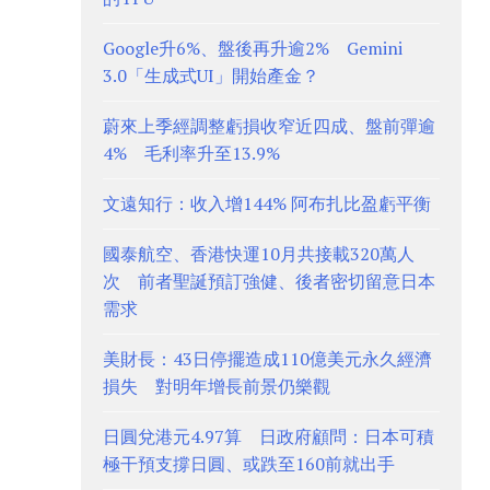
Google升6%、盤後再升逾2% Gemini
3.0「生成式UI」開始產金？
蔚來上季經調整虧損收窄近四成、盤前彈逾
4% 毛利率升至13.9%
文遠知行：收入增144% 阿布扎比盈虧平衡
國泰航空、香港快運10月共接載320萬人
次 前者聖誕預訂強健、後者密切留意日本
需求
美財長：43日停擺造成110億美元永久經濟
損失 對明年增長前景仍樂觀
日圓兌港元4.97算 日政府顧問：日本可積
極干預支撐日圓、或跌至160前就出手