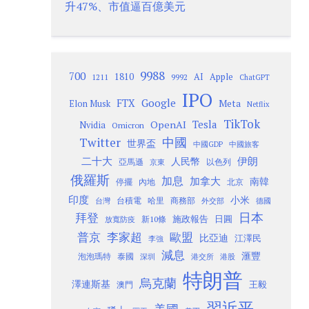
升47%、市值逼百億美元
9988
700
1810
AI
Apple
1211
9992
ChatGPT
IPO
Google
FTX
Meta
Elon Musk
Netflix
TikTok
Tesla
OpenAI
Nvidia
Omicron
Twitter
中國
世界盃
中國GDP
中國旅客
二十大
伊朗
人民幣
以色列
亞馬遜
京東
俄羅斯
加息
加拿大
南韓
內地
停擺
北京
印度
小米
台灣
台積電
哈里
商務部
外交部
德國
日本
拜登
施政報告
日圓
新10條
放寬防疫
歐盟
普京
李家超
比亞迪
江澤民
李強
減息
滙豐
泡泡瑪特
泰國
深圳
港股
港交所
特朗普
烏克蘭
澤連斯基
澳門
王毅
習近平