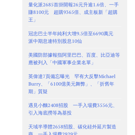
量化派2685首掛開報26元升逾1.6倍、一手
賺8100元 超購9365倍、成主板新「超購
王」
冠忠巴士半年純利大增9.5倍至6690萬元
派中期息連特別股息10仙
美國防部據報指阿里巴巴、百度、比亞迪等
應被列入「中國軍事企業名單」
英偉達7頁備忘曝光 罕有大反擊Michael
Burry、「6100億美元舞弊」、「折舊年
期」質疑
遇見小麵2408招股 一手入場費3556元、
引入海底撈等為基投
天域半導體2658招股、碳化硅外延片製造
商 一手入場費2929元