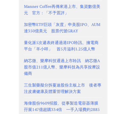
Manner Coffee再傳來港上市、集資數億美
元 官方：「不予置評」
加密幣ETF巨頭「灰度」申美股IPO、AUM
達350億美元 股票代號GRAY
量化派5次遞表終通過港IPO聆訊、擁電商
平台「羊小咩」 首5月溢利1.25億人幣
納芯微、樂摩科技通過上市聆訊 納芯微A
股市值211億人幣、樂摩科技為共享按摩設
備商
三生製藥擬分拆蔓迪股份主板上市 後者專
注皮膚健康及體重管理解決方案
海偉股份9609招股、從事製造電容器薄膜
孖展147億超購334倍 一手入場費約2885