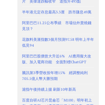
片 英偉達跌幅收窄 道指升493點
半年港元定存息最高3.3厘 跌市賺息49萬
阿里巴巴11.25公布季績 市場估外賣燒錢
見頂？
花旗料美滙指數3個月預測97.58 明年上半年
低見94
阿里巴巴股價曾大升近6% AI應用擬大改
版、加入電商功能 全面對標ChatGPT
騰訊第3季營收按年增15% 經調整純利
705.5億人幣大勝預期
滬指午後持續上揚 刷新10年新高
百度自研AI芯片昆侖芯「M100」明年初上