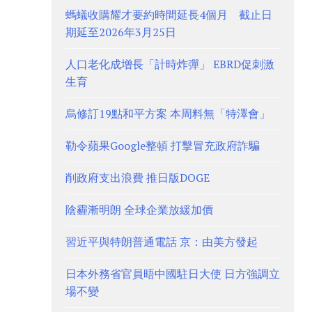
螞蟻收購耀才要約時間延長4個月 截止日
期延至2026年3月25日
人口老化成增長「計時炸彈」 EBRD促刺激
生育
烏修訂19點和平方案 本周料無「特澤會」
勒令蘋果Google整頓 打擊冒充政府詐騙
削政府支出浪費 推日版DOGE
陰霾漸明朗 全球企業放緩加價
習近平與特朗普通電話 京：由美方發起
日本外務省官員晤中國駐日大使 日方強調立
場不變