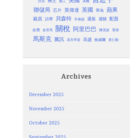
美國
稀土
白宮
罷工
美團
聯儲局
蘋果
英國
英偉達
芯片
華為
貝森特
裁員
配股
通脹
訪華
通關
辛偉誠
關稅
阿里巴巴
金價
金管局
香港
陳茂波
馬斯克
騰訊
高盛
高市早苗
鮑威爾
黃仁勳
Archives
December 2025
November 2025
October 2025
September 2025