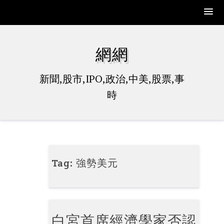
Skip
to
網網
content
新聞,股市,IPO,政治,中美,股票,事
時
Tag:
強勢美元
白宮首席經濟學家否認