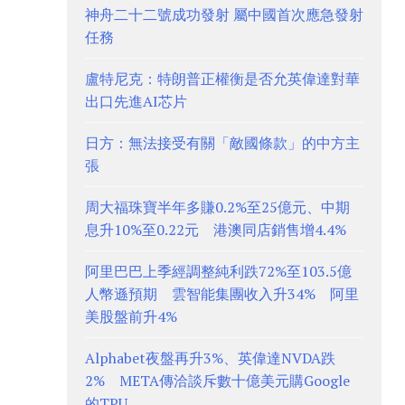
神舟二十二號成功發射 屬中國首次應急發射
任務
盧特尼克：特朗普正權衡是否允英偉達對華
出口先進AI芯片
日方：無法接受有關「敵國條款」的中方主
張
周大福珠寶半年多賺0.2%至25億元、中期
息升10%至0.22元 港澳同店銷售增4.4%
阿里巴巴上季經調整純利跌72%至103.5億
人幣遜預期 雲智能集團收入升34% 阿里
美股盤前升4%
Alphabet夜盤再升3%、英偉達NVDA跌
2% META傳洽談斥數十億美元購Google
的TPU