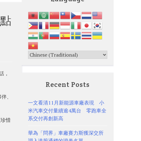
點
電話，
Recent Posts
夥伴、
一文看清11月新能源車廠表現 小
米汽車交付量續逾4萬台 零跑車全
系交付再創新高
該珍惜
華為「問界」車廠賽力斯獲深交所
調入港股通標的證券名單