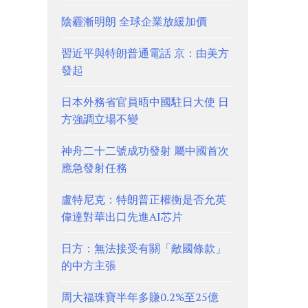
陰霾漸明朗 全球企業放緩加價
習近平與特朗普通電話 京：由美方
發起
日本外務省官員晤中國駐日大使 日
方強調立場不變
神舟二十二號成功發射 屬中國首次
應急發射任務
盧特尼克：特朗普正權衡是否允英
偉達對華出口先進AI芯片
日方：無法接受有關「敵國條款」
的中方主張
周大福珠寶半年多賺0.2%至25億