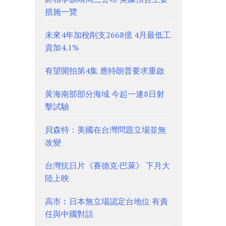
措施一覽
未來4年加稅削支2668億 4月最低工
資加4.1%
有望開拍第4集 應特朗普要求重啟
黃海南部部分海域 今起一連8日射
擊試驗
貝森特：美國在台灣問題立場並無
改變
台灣抗日片《賽德克·巴萊》 下月大
陸上映
高市︰日本無立場認定台地位 有責
任與中國對話