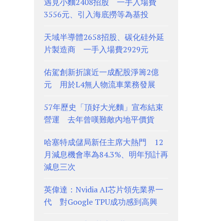
遇見小麵2408招股 一手入場費
3556元、引入海底撈等為基投
天域半導體2658招股、碳化硅外延
片製造商 一手入場費2929元
佑駕創新折讓近一成配股淨籌2億
元 用於L4無人物流車業務發展
57年歷史「頂好大光麵」宣布結束
營運 去年曾嘆難敵內地平價貨
哈塞特成儲局新任主席大熱門 12
月減息機會率為84.3%、明年預計再
減息三次
英偉達：Nvidia AI芯片領先業界一
代 對Google TPU成功感到高興