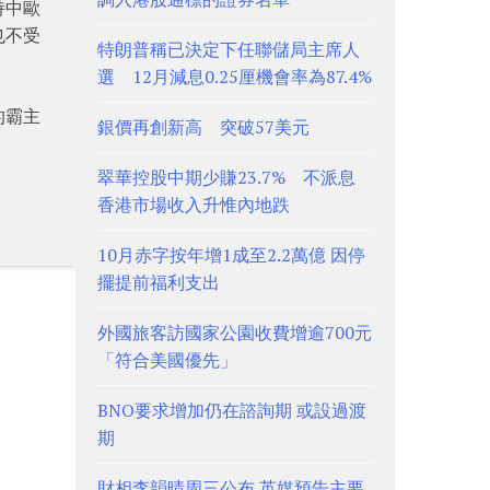
持中歐
也不受
特朗普稱已決定下任聯儲局主席人
選 12月減息0.25厘機會率為87.4%
的霸主
銀價再創新高 突破57美元
翠華控股中期少賺23.7% 不派息
香港市場收入升惟內地跌
10月赤字按年增1成至2.2萬億 因停
擺提前福利支出
外國旅客訪國家公園收費增逾700元
「符合美國優先」
BNO要求增加仍在諮詢期 或設過渡
期
財相李韻晴周三公布 英媒預告主要