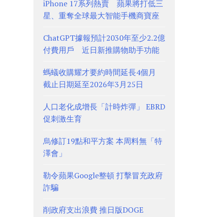
iPhone 17系列熱賣 蘋果將打低三
星、重奪全球最大智能手機商寶座
ChatGPT據報預計2030年至少2.2億
付費用戶 近日新推購物助手功能
螞蟻收購耀才要約時間延長4個月
截止日期延至2026年3月25日
人口老化成增長「計時炸彈」 EBRD
促刺激生育
烏修訂19點和平方案 本周料無「特
澤會」
勒令蘋果Google整頓 打擊冒充政府
詐騙
削政府支出浪費 推日版DOGE