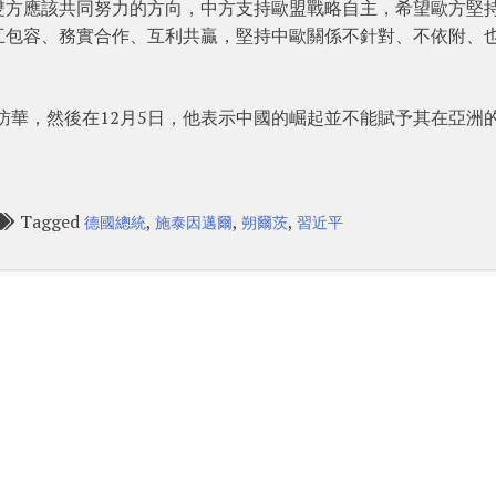
雙方應該共同努力的方向，中方支持歐盟戰略自主，希望歐方堅
互包容、務實合作、互利共贏，堅持中歐關係不針對、不依附、
11月初訪華，然後在12月5日，他表示中國的崛起並不能賦予其在亞洲
Tagged
,
,
,
德國總統
施泰因邁爾
朔爾茨
習近平