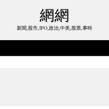
網網
新聞,股市,IPO,政治,中美,股票,事時