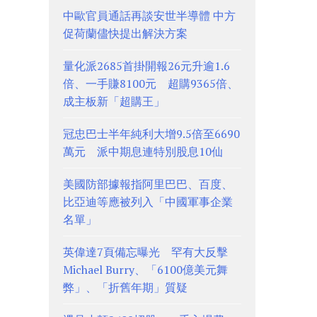
中歐官員通話再談安世半導體 中方
促荷蘭儘快提出解決方案
量化派2685首掛開報26元升逾1.6
倍、一手賺8100元 超購9365倍、
成主板新「超購王」
冠忠巴士半年純利大增9.5倍至6690
萬元 派中期息連特別股息10仙
美國防部據報指阿里巴巴、百度、
比亞迪等應被列入「中國軍事企業
名單」
英偉達7頁備忘曝光 罕有大反擊
Michael Burry、「6100億美元舞
弊」、「折舊年期」質疑