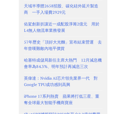
天域半導體2658招股、碳化硅外延片製造
商 一手入場費2929元
佑駕創新折讓近一成配股淨籌2億元 用於
L4無人物流車業務發展
57年歷史「頂好大光麵」宣布結束營運 去
年曾嘆難敵內地平價貨
哈塞特成儲局新任主席大熱門 12月減息機
會率為84.3%、明年預計再減息三次
英偉達：Nvidia AI芯片領先業界一代 對
Google TPU成功感到高興
iPhone 17系列熱賣 蘋果將打低三星、重
奪全球最大智能手機商寶座