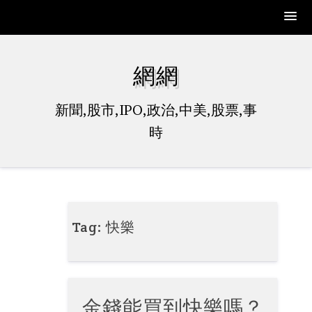
Skip
to
網網
content
新聞,股市,IPO,政治,中美,股票,事
時
Tag:
快樂
金錢能買到快樂嗎？