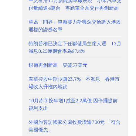
一文看清11月新能源車廠表現 小米汽車交
付量續逾4萬台 零跑車全系交付再創新高
華為「問界」車廠賽力斯獲深交所調入港股
通標的證券名單
特朗普稱已決定下任聯儲局主席人選 12月
減息0.25厘機會率為87.4%
銀價再創新高 突破57美元
翠華控股中期少賺23.7% 不派息 香港市
場收入升惟內地跌
10月赤字按年增1成至2.2萬億 因停擺提前
福利支出
外國旅客訪國家公園收費增逾700元 「符合
美國優先」