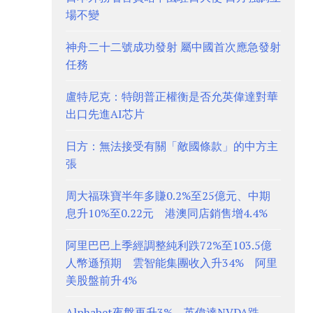
場不變
神舟二十二號成功發射 屬中國首次應急發射
任務
盧特尼克：特朗普正權衡是否允英偉達對華
出口先進AI芯片
日方：無法接受有關「敵國條款」的中方主
張
周大福珠寶半年多賺0.2%至25億元、中期
息升10%至0.22元 港澳同店銷售增4.4%
阿里巴巴上季經調整純利跌72%至103.5億
人幣遜預期 雲智能集團收入升34% 阿里
美股盤前升4%
Alphabet夜盤再升3%、英偉達NVDA跌