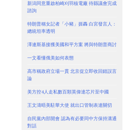
新潟同意重啟柏崎刈羽核電廠 待縣議會完成
諮詢
特朗普稱女記者「小豬」捱轟 白宮發言人：
總統坦率透明
澤連斯基接獲美國和平方案 將與特朗普商討
一文看懂俄美如何表態
高市稱政府立場一貫 北京促立即收回錯誤言
論
美方控4人走私數百顆英偉達芯片至中國
王文濤晤美駐華大使 就出口管制表達關切
自民黨內部開會 認為有必要同中方保持溝通
對話