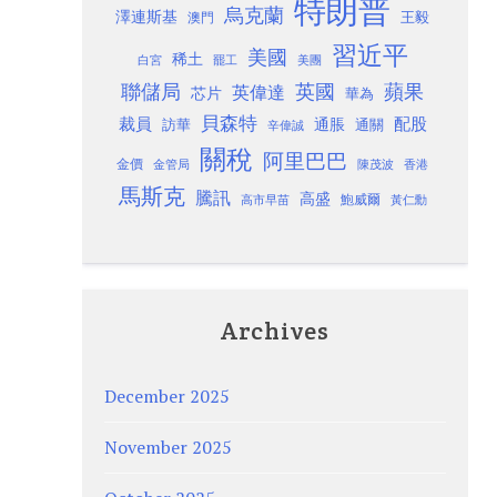
特朗普
烏克蘭
澤連斯基
澳門
王毅
習近平
美國
稀土
白宮
罷工
美團
聯儲局
蘋果
英國
英偉達
芯片
華為
貝森特
裁員
配股
通脹
訪華
通關
辛偉誠
關稅
阿里巴巴
金價
金管局
香港
陳茂波
馬斯克
騰訊
高盛
高市早苗
鮑威爾
黃仁勳
Archives
December 2025
November 2025