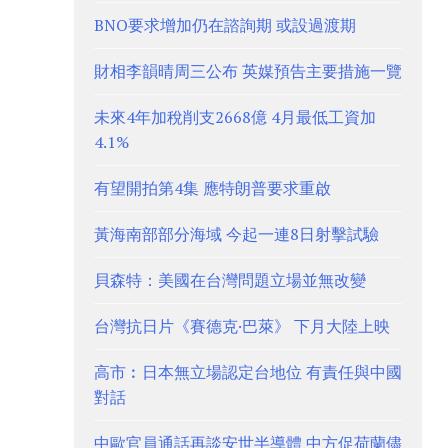
BNO要求增加仍在諮詢期 或設過渡期
財相李韻晴周三公布 英媒預告主要措施一覽
未來4年加稅削支2668億 4月最低工資加
4.1%
有望開拍第4集 應特朗普要求重啟
黃海南部部分海域 今起一連8日射擊試驗
貝森特：美國在台灣問題立場並無改變
台灣抗日片《賽德克·巴萊》 下月大陸上映
高市︰日本無立場認定台地位 有責任與中國
對話
中歐官員通話再談安世半導體 中方促荷蘭儘