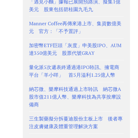
「遇見小麵」據報已展開預路演、擬集1億
美元 股東包括碧桂園九毛九
Manner Coffee再傳來港上市、集資數億美
元 官方：「不予置評」
加密幣ETF巨頭「灰度」申美股IPO、AUM
達350億美元 股票代號GRAY
量化派5次遞表終通過港IPO聆訊、擁電商
平台「羊小咩」 首5月溢利1.25億人幣
納芯微、樂摩科技通過上市聆訊 納芯微A
股市值211億人幣、樂摩科技為共享按摩設
備商
三生製藥擬分拆蔓迪股份主板上市 後者專
注皮膚健康及體重管理解決方案