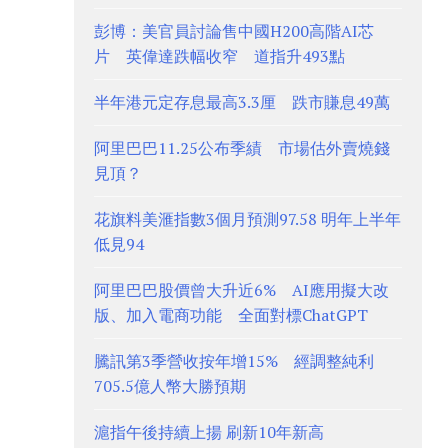
彭博：美官員討論售中國H200高階AI芯
片 英偉達跌幅收窄 道指升493點
半年港元定存息最高3.3厘 跌市賺息49萬
阿里巴巴11.25公布季績 市場估外賣燒錢
見頂？
花旗料美滙指數3個月預測97.58 明年上半年
低見94
阿里巴巴股價曾大升近6% AI應用擬大改
版、加入電商功能 全面對標ChatGPT
騰訊第3季營收按年增15% 經調整純利
705.5億人幣大勝預期
滬指午後持續上揚 刷新10年新高