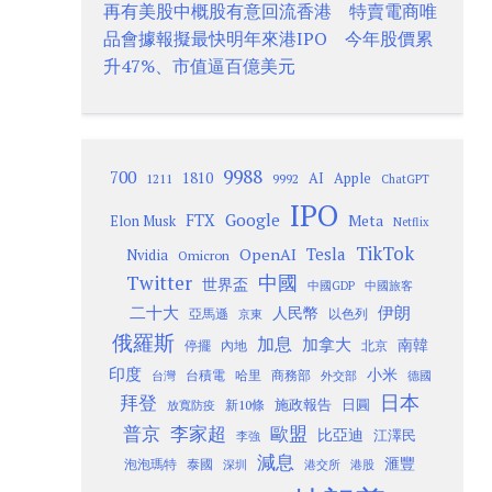
再有美股中概股有意回流香港 特賣電商唯
品會據報擬最快明年來港IPO 今年股價累
升47%、市值逼百億美元
9988
700
1810
AI
Apple
1211
9992
ChatGPT
IPO
Google
FTX
Meta
Elon Musk
Netflix
TikTok
Tesla
OpenAI
Nvidia
Omicron
Twitter
中國
世界盃
中國GDP
中國旅客
二十大
伊朗
人民幣
以色列
亞馬遜
京東
俄羅斯
加息
加拿大
南韓
內地
停擺
北京
印度
小米
台灣
台積電
哈里
商務部
外交部
德國
日本
拜登
施政報告
日圓
新10條
放寬防疫
歐盟
普京
李家超
比亞迪
江澤民
李強
減息
滙豐
泡泡瑪特
泰國
深圳
港股
港交所