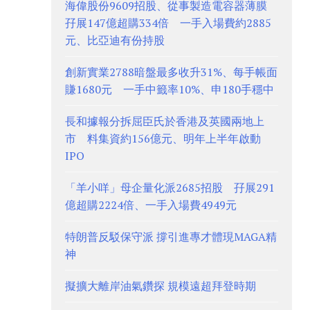
海偉股份9609招股、從事製造電容器薄膜
孖展147億超購334倍 一手入場費約2885
元、比亞迪有份持股
創新實業2788暗盤最多收升31%、每手帳面
賺1680元 一手中籤率10%、申180手穩中
長和據報分拆屈臣氏於香港及英國兩地上
市 料集資約156億元、明年上半年啟動
IPO
「羊小咩」母企量化派2685招股 孖展291
億超購2224倍、一手入場費4949元
特朗普反駁保守派 撐引進專才體現MAGA精
神
擬擴大離岸油氣鑽探 規模遠超拜登時期