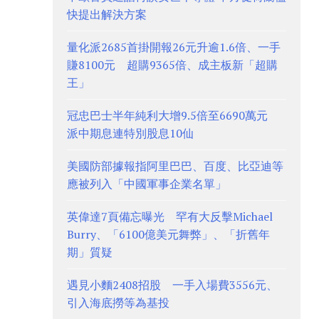
快提出解決方案
量化派2685首掛開報26元升逾1.6倍、一手
賺8100元 超購9365倍、成主板新「超購
王」
冠忠巴士半年純利大增9.5倍至6690萬元
派中期息連特別股息10仙
美國防部據報指阿里巴巴、百度、比亞迪等
應被列入「中國軍事企業名單」
英偉達7頁備忘曝光 罕有大反擊Michael
Burry、「6100億美元舞弊」、「折舊年
期」質疑
遇見小麵2408招股 一手入場費3556元、
引入海底撈等為基投