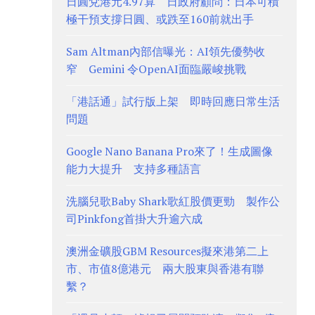
日圓兌港元4.97算 日政府顧問：日本可積
極干預支撐日圓、或跌至160前就出手
Sam Altman內部信曝光：AI領先優勢收
窄 Gemini 令OpenAI面臨嚴峻挑戰
「港話通」試行版上架 即時回應日常生活
問題
Google Nano Banana Pro來了！生成圖像
能力大提升 支持多種語言
洗腦兒歌Baby Shark歌紅股價更勁 製作公
司Pinkfong首掛大升逾六成
澳洲金礦股GBM Resources擬來港第二上
市、市值8億港元 兩大股東與香港有聯
繫？