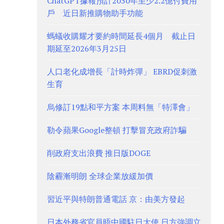
ChatGPT據報預計2030年至少2.2億付費用
戶 近日新推購物助手功能
螞蟻收購耀才要約時間延長4個月 截止日
期延至2026年3月25日
人口老化成增長「計時炸彈」 EBRD促刺激
生育
烏修訂19點和平方案 本周料無「特澤會」
勒令蘋果Google整頓 打擊冒充政府詐騙
削政府支出浪費 推日版DOGE
陰霾漸明朗 全球企業放緩加價
習近平與特朗普通電話 京：由美方發起
日本外務省官員晤中國駐日大使 日方強調立