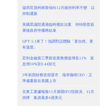
儲局官員柯林斯傾向12月維持利率不變 以
抑制通脹
美國眾議院通過臨時撥款法案 待特朗普簽
署後政府停擺將結束
GPT-5.1來了！強調對話體驗「更自然、更
有溫度」
宏利金融第三季新造業務價值增長11% 派
息增10%至0.44加元
5年前因財務造假退市 瑞幸咖啡CEO：正
準備重新在美國上市
京東工業據報擬11月展開IPO預路演、12月
掛牌 集資最多6億美元