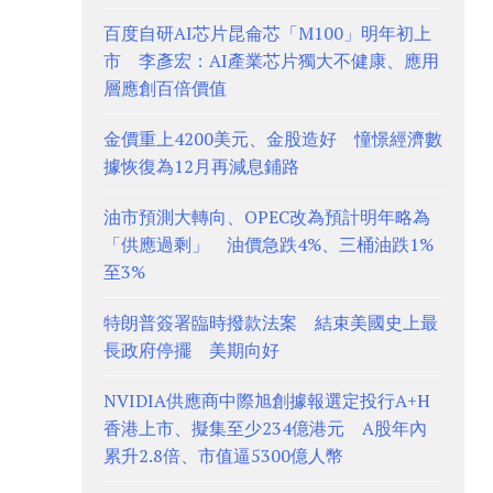
百度自研AI芯片昆侖芯「M100」明年初上
市 李彥宏：AI產業芯片獨大不健康、應用
層應創百倍價值
金價重上4200美元、金股造好 憧憬經濟數
據恢復為12月再減息鋪路
油市預測大轉向、OPEC改為預計明年略為
「供應過剩」 油價急跌4%、三桶油跌1%
至3%
特朗普簽署臨時撥款法案 結束美國史上最
長政府停擺 美期向好
NVIDIA供應商中際旭創據報選定投行A+H
香港上市、擬集至少234億港元 A股年內
累升2.8倍、市值逼5300億人幣