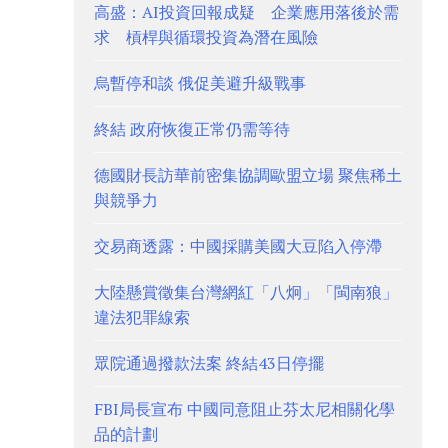
高盛：AI投資回報成疑 企業應用落後於需
求 槓桿與循環投資為潛在風險
烏暫停和談 俄促美避升級戰事
終結 政府恢復正常仍需等待
德國財長訪華前密集協調歐盟立場 聚焦稀土
與競爭力
交易商透露：中國採購美國大豆陷入停滯
大陸懸賞徵集台灣網紅「八炯」「閩南狼」
違法犯罪線索
眾院通過撥款法案 終結43日停擺
FBI局長宣布 中國同意阻止芬太尼相關化學
品的計劃