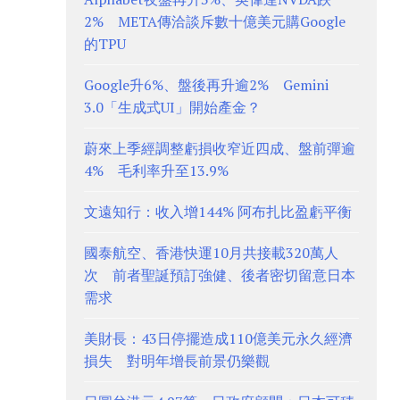
2% META傳洽談斥數十億美元購Google
的TPU
Google升6%、盤後再升逾2% Gemini
3.0「生成式UI」開始產金？
蔚來上季經調整虧損收窄近四成、盤前彈逾
4% 毛利率升至13.9%
文遠知行：收入增144% 阿布扎比盈虧平衡
國泰航空、香港快運10月共接載320萬人
次 前者聖誕預訂強健、後者密切留意日本
需求
美財長：43日停擺造成110億美元永久經濟
損失 對明年增長前景仍樂觀