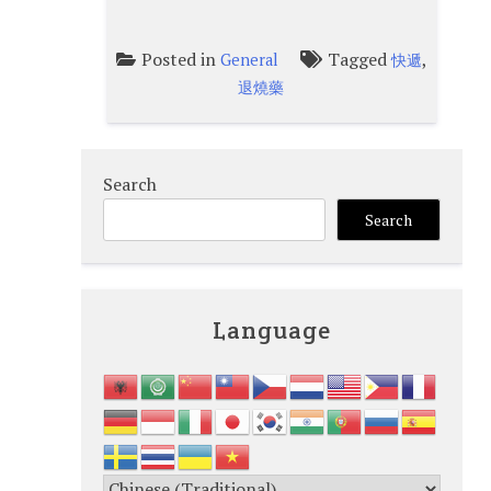
Posted in
Tagged
,
General
快遞
退燒藥
Search
Search
Language