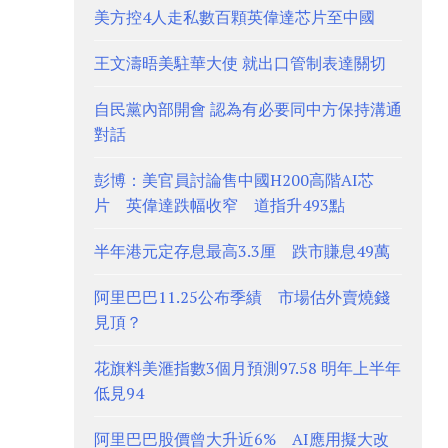
美方控4人走私數百顆英偉達芯片至中國
王文濤晤美駐華大使 就出口管制表達關切
自民黨內部開會 認為有必要同中方保持溝通
對話
彭博：美官員討論售中國H200高階AI芯
片 英偉達跌幅收窄 道指升493點
半年港元定存息最高3.3厘 跌市賺息49萬
阿里巴巴11.25公布季績 市場估外賣燒錢
見頂？
花旗料美滙指數3個月預測97.58 明年上半年
低見94
阿里巴巴股價曾大升近6% AI應用擬大改