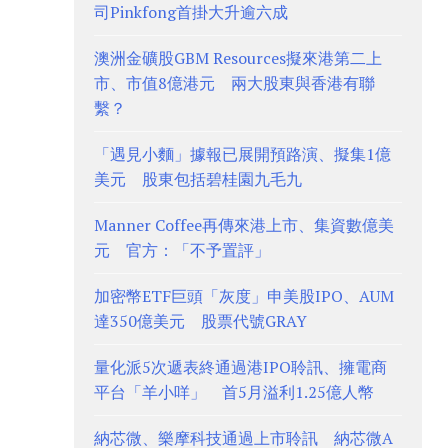
司Pinkfong首掛大升逾六成
澳洲金礦股GBM Resources擬來港第二上
市、市值8億港元 兩大股東與香港有聯
繫？
「遇見小麵」據報已展開預路演、擬集1億
美元 股東包括碧桂園九毛九
Manner Coffee再傳來港上市、集資數億美
元 官方：「不予置評」
加密幣ETF巨頭「灰度」申美股IPO、AUM
達350億美元 股票代號GRAY
量化派5次遞表終通過港IPO聆訊、擁電商
平台「羊小咩」 首5月溢利1.25億人幣
納芯微、樂摩科技通過上市聆訊 納芯微A