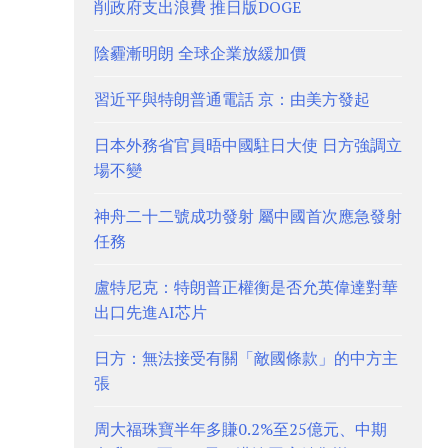
削政府支出浪費 推日版DOGE
陰霾漸明朗 全球企業放緩加價
習近平與特朗普通電話 京：由美方發起
日本外務省官員晤中國駐日大使 日方強調立
場不變
神舟二十二號成功發射 屬中國首次應急發射
任務
盧特尼克：特朗普正權衡是否允英偉達對華
出口先進AI芯片
日方：無法接受有關「敵國條款」的中方主
張
周大福珠寶半年多賺0.2%至25億元、中期