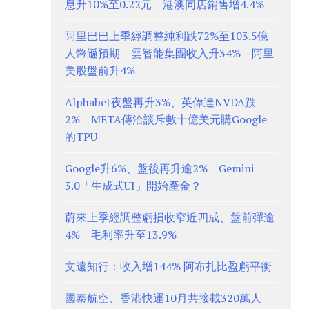
息升10%至0.22元 港澳同店銷售增4.4%
阿里巴巴上季經調整純利跌72%至103.5億
人幣遜預期 雲智能集團收入升34% 阿里
美股盤前升4%
Alphabet夜盤再升3%、英偉達NVDA跌
2% META傳洽談斥數十億美元購Google
的TPU
Google升6%、盤後再升逾2% Gemini
3.0「生成式UI」開始產金？
蔚來上季經調整虧損收窄近四成、盤前彈逾
4% 毛利率升至13.9%
文遠知行：收入增144% 阿布扎比盈虧平衡
國泰航空、香港快運10月共接載320萬人