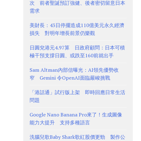
次 前者聖誕預訂強健、後者密切留意日本
需求
美財長：43日停擺造成110億美元永久經濟
損失 對明年增長前景仍樂觀
日圓兌港元4.97算 日政府顧問：日本可積
極干預支撐日圓、或跌至160前就出手
Sam Altman內部信曝光：AI領先優勢收
窄 Gemini 令OpenAI面臨嚴峻挑戰
「港話通」試行版上架 即時回應日常生活
問題
Google Nano Banana Pro來了！生成圖像
能力大提升 支持多種語言
洗腦兒歌Baby Shark歌紅股價更勁 製作公