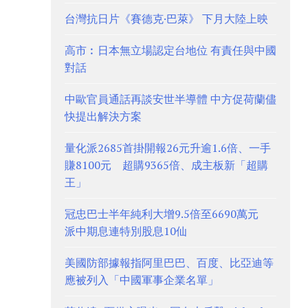
台灣抗日片《賽德克·巴萊》 下月大陸上映
高市︰日本無立場認定台地位 有責任與中國
對話
中歐官員通話再談安世半導體 中方促荷蘭儘
快提出解決方案
量化派2685首掛開報26元升逾1.6倍、一手
賺8100元 超購9365倍、成主板新「超購
王」
冠忠巴士半年純利大增9.5倍至6690萬元
派中期息連特別股息10仙
美國防部據報指阿里巴巴、百度、比亞迪等
應被列入「中國軍事企業名單」