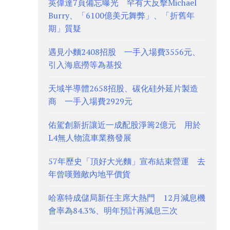
英偉達7頁備忘曝光 罕有大反擊Michael
Burry、「6100億美元舞弊」、「折舊年
期」質疑
遇見小麵2408招股 一手入場費3556元、
引入海底撈等為基投
天域半導體2658招股、碳化硅外延片製造
商 一手入場費2929元
佑駕創新折讓近一成配股淨籌2億元 用於
L4無人物流車業務發展
57年歷史「頂好大光麵」宣布結束營運 去
年曾嘆難敵內地平價貨
哈塞特成儲局新任主席大熱門 12月減息機
會率為84.3%、明年預計再減息三次