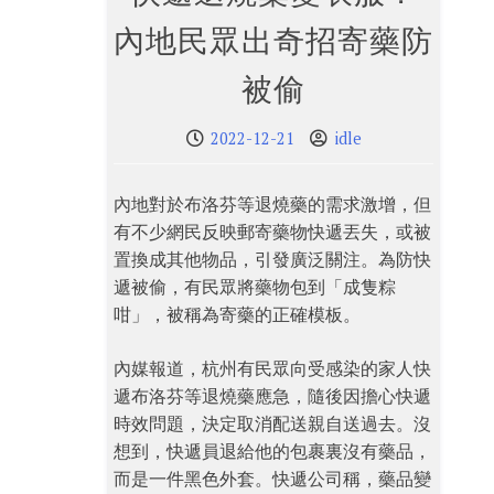
內地民眾出奇招寄藥防
被偷
2022-12-21
idle
內地對於布洛芬等退燒藥的需求激增，但
有不少網民反映郵寄藥物快遞丟失，或被
置換成其他物品，引發廣泛關注。為防快
遞被偷，有民眾將藥物包到「成隻粽
咁」，被稱為寄藥的正確模板。
內媒報道，杭州有民眾向受感染的家人快
遞布洛芬等退燒藥應急，隨後因擔心快遞
時效問題，決定取消配送親自送過去。沒
想到，快遞員退給他的包裹裏沒有藥品，
而是一件黑色外套。快遞公司稱，藥品變