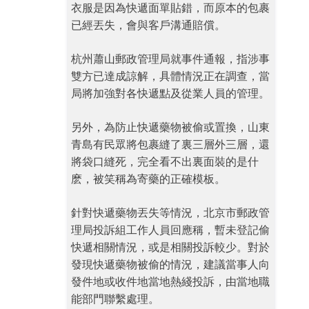
衣服是因為快遞面單貼錯，而原本的包裹
已經丟失，會與客戶溝通賠償。
杭州蕭山郵政管理局就事件通報，指涉事
雙方已達成諒解，具體情況正在調查，當
局將加強對各快遞點及從業人員的管理。
另外，為防止快遞藥物被偷或置換，山東
青島有民眾將包裹縫了裏三層外三層，還
將袋口縫死，完全看不出裏面裝的是什
麽，被笑稱為寄藥的正確模板。
針對快遞藥物丟失等情況，北京市郵政管
理局投訴組工作人員回應稱，暫未登記偷
快遞相關情況，或是相關投訴較少。對於
發現快遞藥物被偷的情況，建議當事人向
發件地或收件地當地熱綫投訴，由當地職
能部門聯繫處理。