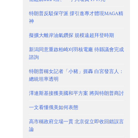
特朗普反駁保守派 撐引進專才體現MAGA精
神
擬擴大離岸油氣鑽探 規模遠超拜登時期
新潟同意重啟柏崎刈羽核電廠 待縣議會完成
諮詢
特朗普稱女記者「小豬」捱轟 白宮發言人：
總統坦率透明
澤連斯基接獲美國和平方案 將與特朗普商討
一文看懂俄美如何表態
高市稱政府立場一貫 北京促立即收回錯誤言
論