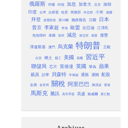
俄羅斯
加息
加拿大
南韓
內地
停擺
北京
印度
小米
台灣
台積電
哈里
商務部
外交部
德國
日本
拜登
施政報告
日圓
新10條
放寬防疫
歐盟
普京
李家超
比亞迪
江澤民
李強
減息
滙豐
泡泡瑪特
泰國
深圳
港股
港交所
特朗普
烏克蘭
澤連斯基
澳門
王毅
習近平
美國
稀土
白宮
罷工
美團
聯儲局
蘋果
英國
英偉達
芯片
華為
貝森特
裁員
配股
通脹
訪華
通關
辛偉誠
關稅
阿里巴巴
金價
金管局
香港
陳茂波
馬斯克
騰訊
高盛
高市早苗
鮑威爾
黃仁勳
Archives