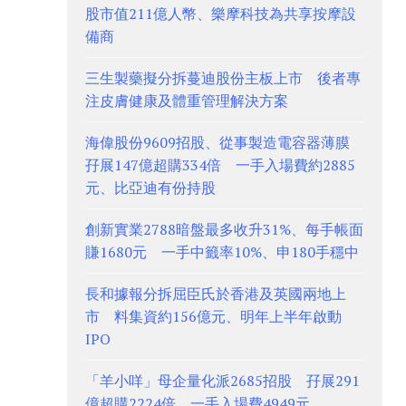
股市值211億人幣、樂摩科技為共享按摩設
備商
三生製藥擬分拆蔓迪股份主板上市 後者專
注皮膚健康及體重管理解決方案
海偉股份9609招股、從事製造電容器薄膜
孖展147億超購334倍 一手入場費約2885
元、比亞迪有份持股
創新實業2788暗盤最多收升31%、每手帳面
賺1680元 一手中籤率10%、申180手穩中
長和據報分拆屈臣氏於香港及英國兩地上
市 料集資約156億元、明年上半年啟動
IPO
「羊小咩」母企量化派2685招股 孖展291
億超購2224倍、一手入場費4949元