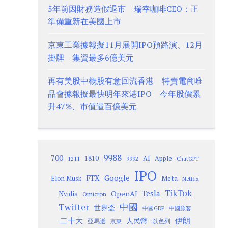
5年前因財務造假退市 瑞幸咖啡CEO：正
準備重新在美國上市
京東工業據報擬11月展開IPO預路演、12月
掛牌 集資最多6億美元
再有美股中概股有意回流香港 特賣電商唯
品會據報擬最快明年來港IPO 今年股價累
升47%、市值逼百億美元
9988
700
1810
AI
Apple
1211
9992
ChatGPT
IPO
Google
FTX
Meta
Elon Musk
Netflix
TikTok
Tesla
OpenAI
Nvidia
Omicron
Twitter
中國
世界盃
中國GDP
中國旅客
二十大
伊朗
人民幣
以色列
亞馬遜
京東