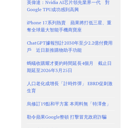
英偉達：Nvidia AI芯片領先業界一代 對
Google TPU成功感到高興
iPhone 17系列熱賣 蘋果將打低三星、重
奪全球最大智能手機商寶座
ChatGPT據報預計2030年至少2.2億付費用
戶 近日新推購物助手功能
螞蟻收購耀才要約時間延長4個月 截止日
期延至2026年3月25日
人口老化成增長「計時炸彈」 EBRD促刺激
生育
烏修訂19點和平方案 本周料無「特澤會」
勒令蘋果Google整頓 打擊冒充政府詐騙