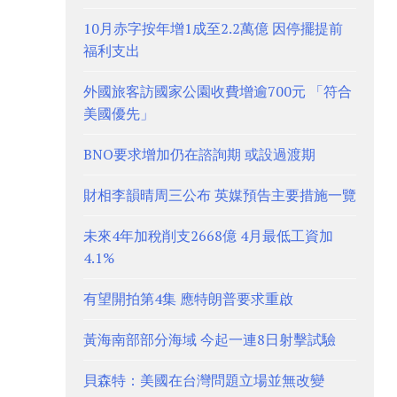
10月赤字按年增1成至2.2萬億 因停擺提前
福利支出
外國旅客訪國家公園收費增逾700元 「符合
美國優先」
BNO要求增加仍在諮詢期 或設過渡期
財相李韻晴周三公布 英媒預告主要措施一覽
未來4年加稅削支2668億 4月最低工資加
4.1%
有望開拍第4集 應特朗普要求重啟
黃海南部部分海域 今起一連8日射擊試驗
貝森特：美國在台灣問題立場並無改變