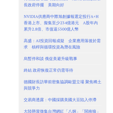
長政府停擺 美期向好
NVIDIA供應商中際旭創據報選定投行A+H
香港上市、擬集至少234億港元 A股年內
累升2.8倍、市值逼5300億人幣
高盛：AI投資回報成疑 企業應用落後於需
求 槓桿與循環投資為潛在風險
烏暫停和談 俄促美避升級戰事
終結 政府恢復正常仍需等待
德國財長訪華前密集協調歐盟立場 聚焦稀土
與競爭力
交易商透露：中國採購美國大豆陷入停滯
大陸懸賞徵集台灣網紅「八炯」「閩南狼」