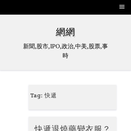
Skip
to
網網
content
新聞,股市,IPO,政治,中美,股票,事
時
Tag:
快遞
快遞退燒藥變衣服？