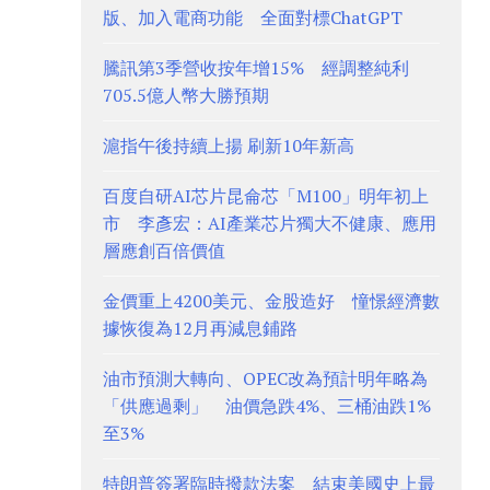
版、加入電商功能 全面對標ChatGPT
騰訊第3季營收按年增15% 經調整純利
705.5億人幣大勝預期
滬指午後持續上揚 刷新10年新高
百度自研AI芯片昆侖芯「M100」明年初上
市 李彥宏：AI產業芯片獨大不健康、應用
層應創百倍價值
金價重上4200美元、金股造好 憧憬經濟數
據恢復為12月再減息鋪路
油市預測大轉向、OPEC改為預計明年略為
「供應過剩」 油價急跌4%、三桶油跌1%
至3%
特朗普簽署臨時撥款法案 結束美國史上最