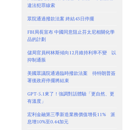
違法犯罪線索
眾院通過撥款法案 終結43日停擺
FBI局長宣布 中國同意阻止芬太尼相關化學
品的計劃
儲局官員柯林斯傾向12月維持利率不變 以
抑制通脹
美國眾議院通過臨時撥款法案 待特朗普簽
署後政府停擺將結束
GPT-5.1來了！強調對話體驗「更自然、更
有溫度」
宏利金融第三季新造業務價值增長11% 派
息增10%至0.44加元