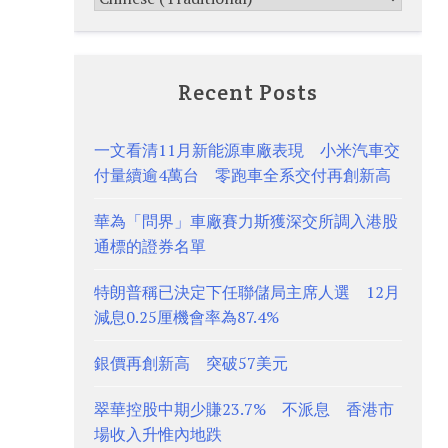
Recent Posts
一文看清11月新能源車廠表現 小米汽車交
付量續逾4萬台 零跑車全系交付再創新高
華為「問界」車廠賽力斯獲深交所調入港股
通標的證券名單
特朗普稱已決定下任聯儲局主席人選 12月
減息0.25厘機會率為87.4%
銀價再創新高 突破57美元
翠華控股中期少賺23.7% 不派息 香港市
場收入升惟內地跌