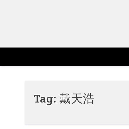
Skip
to
content
Tag:
戴天浩