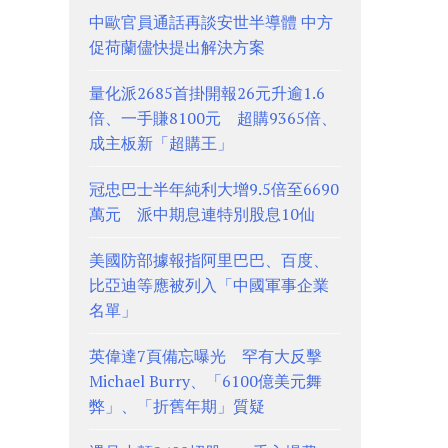
中歐官員通話再談安世半導體 中方
促荷蘭儘快提出解決方案
量化派2685首掛開報26元升逾1.6
倍、一手賺8100元 超購9365倍、
成主板新「超購王」
冠忠巴士半年純利大增9.5倍至6690
萬元 派中期息連特別股息10仙
美國防部據報指阿里巴巴、百度、
比亞迪等應被列入「中國軍事企業
名單」
英偉達7頁備忘曝光 罕有大反擊
Michael Burry、「6100億美元舞
弊」、「折舊年期」質疑