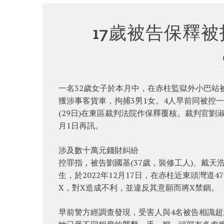
17歲被告保釋
一名32歲女子於本月中，在赤柱監獄外小巴站
獲涉事客貨車，拘捕3男1女。4人早前同被控
(29日)在東區裁判法院作保釋覆核。裁判官劉
月1日再訊。
涉及數十萬元錢財糾紛
控罪指，被告劉國基(37歲，裝修工人)、戴天
生，於2022年12月17日，在赤柱近東頭灣
X，對X造成不利，並違反其意願而將X禁錮。
早前警方經調查發現，受害人與4名被告相識