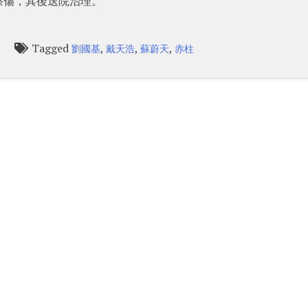
擦傷，其後送院治理。
Tagged
,
,
,
l
劉國基
戴天浩
蘇蔚天
赤柱