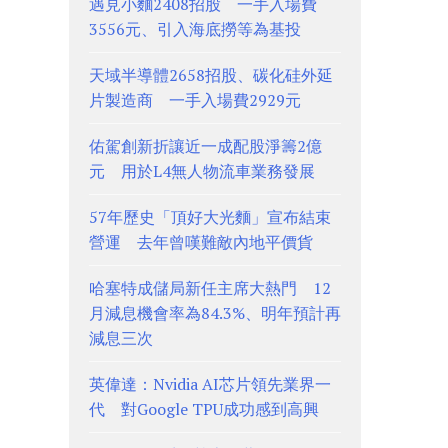
遇見小麵2408招股 一手入場費
3556元、引入海底撈等為基投
天域半導體2658招股、碳化硅外延
片製造商 一手入場費2929元
佑駕創新折讓近一成配股淨籌2億
元 用於L4無人物流車業務發展
57年歷史「頂好大光麵」宣布結束
營運 去年曾嘆難敵內地平價貨
哈塞特成儲局新任主席大熱門 12
月減息機會率為84.3%、明年預計再
減息三次
英偉達：Nvidia AI芯片領先業界一
代 對Google TPU成功感到高興