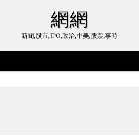
網網
新聞,股市,IPO,政治,中美,股票,事時