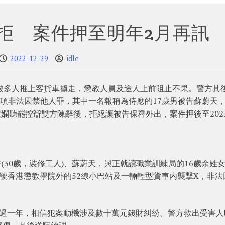
被拒 案件押至明年2月再訊
2022-12-29
idle
被多人推上客貨車擄走，懲教人員及途人上前阻止不果。警方其
一項非法囚禁他人罪，其中一名報稱為侍應的17歲男被告蘇蔚天
淑嫻聽罷控辯雙方陳辭後，拒絕讓被告保釋外出，案件押後至202
浩(30歲，裝修工人)、蘇蔚天，與正就讀職業訓練局的16歲余姓
道47號香港懲教學院外的52線小巴站及一輛輕型貨車内襲擊X，非法
超過一年，相信犯案動機涉及數十萬元錢財糾紛。警方救出受害人