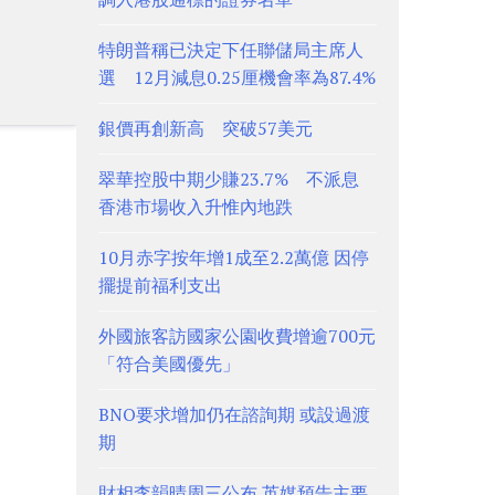
特朗普稱已決定下任聯儲局主席人
選 12月減息0.25厘機會率為87.4%
銀價再創新高 突破57美元
翠華控股中期少賺23.7% 不派息
香港市場收入升惟內地跌
10月赤字按年增1成至2.2萬億 因停
擺提前福利支出
外國旅客訪國家公園收費增逾700元
「符合美國優先」
BNO要求增加仍在諮詢期 或設過渡
期
財相李韻晴周三公布 英媒預告主要