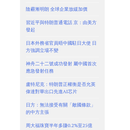
陰霾漸明朗 全球企業放緩加價
習近平與特朗普通電話 京：由美方
發起
日本外務省官員晤中國駐日大使 日
方強調立場不變
神舟二十二號成功發射 屬中國首次
應急發射任務
盧特尼克：特朗普正權衡是否允英
偉達對華出口先進AI芯片
日方：無法接受有關「敵國條款」
的中方主張
周大福珠寶半年多賺0.2%至25億