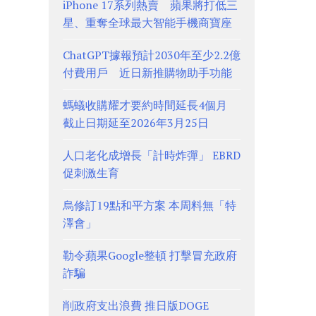
iPhone 17系列熱賣 蘋果將打低三
星、重奪全球最大智能手機商寶座
ChatGPT據報預計2030年至少2.2億
付費用戶 近日新推購物助手功能
螞蟻收購耀才要約時間延長4個月
截止日期延至2026年3月25日
人口老化成增長「計時炸彈」 EBRD
促刺激生育
烏修訂19點和平方案 本周料無「特
澤會」
勒令蘋果Google整頓 打擊冒充政府
詐騙
削政府支出浪費 推日版DOGE