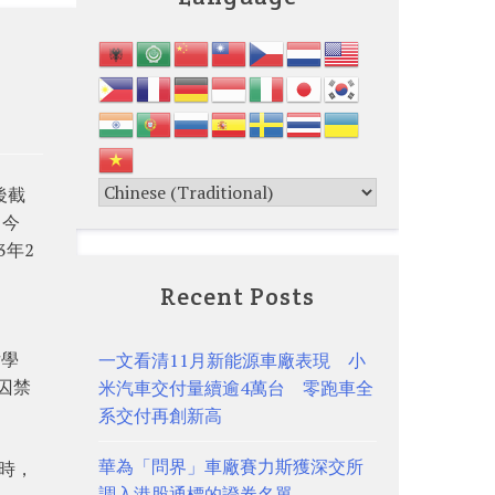
後截
，今
3年2
Recent Posts
女學
一文看清11月新能源車廠表現 小
囚禁
米汽車交付量續逾4萬台 零跑車全
系交付再創新高
華為「問界」車廠賽力斯獲深交所
時，
調入港股通標的證券名單