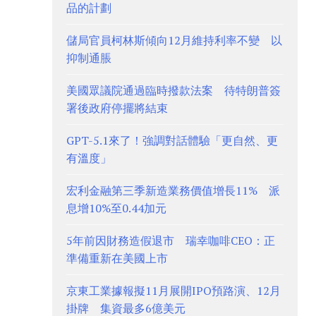
品的計劃
儲局官員柯林斯傾向12月維持利率不變 以
抑制通脹
美國眾議院通過臨時撥款法案 待特朗普簽
署後政府停擺將結束
GPT-5.1來了！強調對話體驗「更自然、更
有溫度」
宏利金融第三季新造業務價值增長11% 派
息增10%至0.44加元
5年前因財務造假退市 瑞幸咖啡CEO：正
準備重新在美國上市
京東工業據報擬11月展開IPO預路演、12月
掛牌 集資最多6億美元