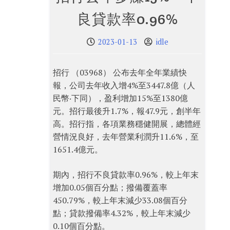
良貸款率0.96%
2023-01-13
idle
招行 （03968） 公布去年全年業績快
報，公司去年收入增4%至3447.8億（人
民幣‧下同），盈利增加15%至1380億
元。招行最後升1.7%，報47.9元，創半年
高。招行指，各項業務穩健開展，總體經
營情況良好，去年營業利潤升11.6%，至
1651.4億元。
期內，招行不良貸款率0.96%，較上年末
增加0.05個百分點；撥備覆蓋率
450.79%，較上年末減少33.08個百分
點；貸款撥備率4.32%，較上年末減少
0.10個百分點。