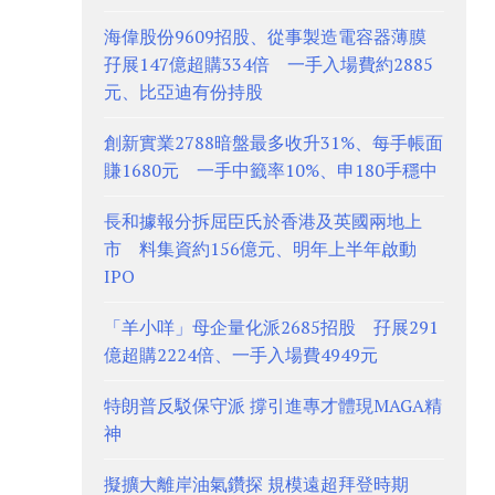
海偉股份9609招股、從事製造電容器薄膜
孖展147億超購334倍 一手入場費約2885
元、比亞迪有份持股
創新實業2788暗盤最多收升31%、每手帳面
賺1680元 一手中籤率10%、申180手穩中
長和據報分拆屈臣氏於香港及英國兩地上
市 料集資約156億元、明年上半年啟動
IPO
「羊小咩」母企量化派2685招股 孖展291
億超購2224倍、一手入場費4949元
特朗普反駁保守派 撐引進專才體現MAGA精
神
擬擴大離岸油氣鑽探 規模遠超拜登時期