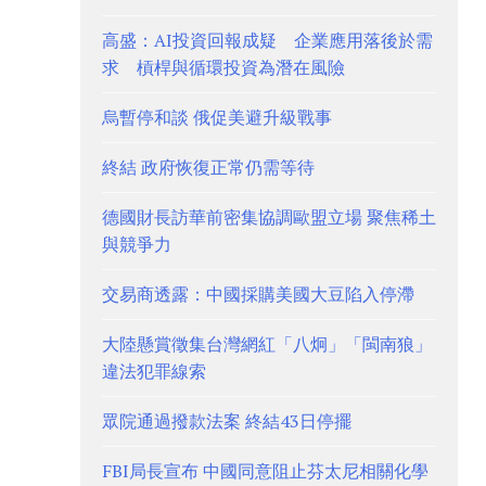
高盛：AI投資回報成疑 企業應用落後於需
求 槓桿與循環投資為潛在風險
烏暫停和談 俄促美避升級戰事
終結 政府恢復正常仍需等待
德國財長訪華前密集協調歐盟立場 聚焦稀土
與競爭力
交易商透露：中國採購美國大豆陷入停滯
大陸懸賞徵集台灣網紅「八炯」「閩南狼」
違法犯罪線索
眾院通過撥款法案 終結43日停擺
FBI局長宣布 中國同意阻止芬太尼相關化學