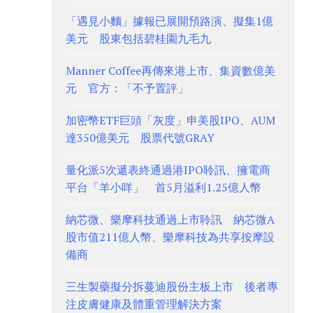
「遇見小麵」據報已展開預路演、擬集1億
美元 股東包括碧桂園九毛九
Manner Coffee再傳來港上市、集資數億美
元 官方：「不予置評」
加密幣ETF巨頭「灰度」申美股IPO、AUM
達350億美元 股票代號GRAY
量化派5次遞表終通過港IPO聆訊、擁電商
平台「羊小咩」 首5月溢利1.25億人幣
納芯微、樂摩科技通過上市聆訊 納芯微A
股市值211億人幣、樂摩科技為共享按摩設
備商
三生製藥擬分拆蔓迪股份主板上市 後者專
注皮膚健康及體重管理解決方案