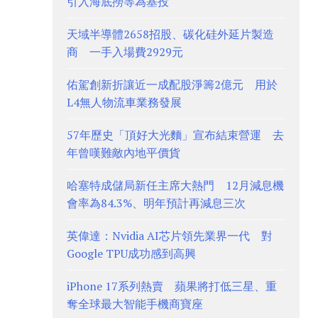
引入海底撈等為基投
天域半導體2658招股、碳化硅外延片製造
商 一手入場費2929元
佑駕創新折讓近一成配股淨籌2億元 用於
L4無人物流車業務發展
57年歷史「頂好大光麵」宣布結束營運 去
年曾嘆難敵內地平價貨
哈塞特成儲局新任主席大熱門 12月減息機
會率為84.3%、明年預計再減息三次
英偉達：Nvidia AI芯片領先業界一代 對
Google TPU成功感到高興
iPhone 17系列熱賣 蘋果將打低三星、重
奪全球最大智能手機商寶座