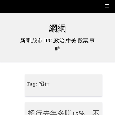
Skip
to
網網
content
新聞,股市,IPO,政治,中美,股票,事
時
Tag:
招行
招行去年多賺15% 不