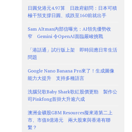
日圓兌港元4.97算 日政府顧問：日本可積
極干預支撐日圓、或跌至160前就出手
Sam Altman內部信曝光：AI領先優勢收
窄 Gemini 令OpenAI面臨嚴峻挑戰
「港話通」試行版上架 即時回應日常生活
問題
Google Nano Banana Pro來了！生成圖像
能力大提升 支持多種語言
洗腦兒歌Baby Shark歌紅股價更勁 製作公
司Pinkfong首掛大升逾六成
澳洲金礦股GBM Resources擬來港第二上
市、市值8億港元 兩大股東與香港有聯
繫？