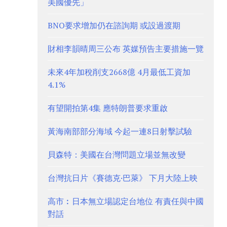
美國優先」
BNO要求增加仍在諮詢期 或設過渡期
財相李韻晴周三公布 英媒預告主要措施一覽
未來4年加稅削支2668億 4月最低工資加
4.1%
有望開拍第4集 應特朗普要求重啟
黃海南部部分海域 今起一連8日射擊試驗
貝森特：美國在台灣問題立場並無改變
台灣抗日片《賽德克·巴萊》 下月大陸上映
高市︰日本無立場認定台地位 有責任與中國
對話