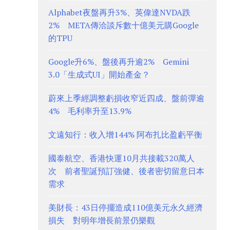
Alphabet夜盤再升3%、英偉達NVDA跌
2% META傳洽談斥數十億美元購Google
的TPU
Google升6%、盤後再升逾2% Gemini
3.0「生成式UI」開始產金？
蔚來上季經調整虧損收窄近四成、盤前彈逾
4% 毛利率升至13.9%
文遠知行：收入增144% 阿布扎比盈虧平衡
國泰航空、香港快運10月共接載320萬人
次 前者聖誕預訂強健、後者密切留意日本
需求
美財長：43日停擺造成110億美元永久經濟
損失 對明年增長前景仍樂觀