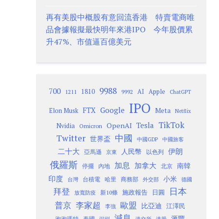
再有美股中概股有意回流香港 特賣電商唯
品會據報擬最快明年來港IPO 今年股價累
升47%、市值逼百億美元
9988
700
1810
AI
Apple
1211
9992
ChatGPT
IPO
Google
FTX
Meta
Elon Musk
Netflix
TikTok
Tesla
OpenAI
Nvidia
Omicron
Twitter
中國
世界盃
中國GDP
中國旅客
二十大
伊朗
人民幣
以色列
亞馬遜
京東
俄羅斯
加息
加拿大
南韓
內地
停擺
北京
印度
小米
台灣
台積電
哈里
商務部
外交部
德國
日本
拜登
施政報告
日圓
新10條
放寬防疫
歐盟
普京
李家超
比亞迪
江澤民
李強
減息
滙豐
泡泡瑪特
泰國
深圳
港股