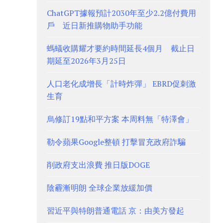
ChatGPT據報預計2030年至少2.2億付費用
戶 近日新推購物助手功能
螞蟻收購耀才要約時間延長4個月 截止日
期延至2026年3月25日
人口老化成增長「計時炸彈」 EBRD促刺激
生育
烏修訂19點和平方案 本周料無「特澤會」
勒令蘋果Google整頓 打擊冒充政府詐騙
削政府支出浪費 推日版DOGE
陰霾漸明朗 全球企業放緩加價
習近平與特朗普通電話 京：由美方發起