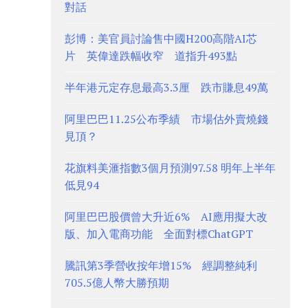
對話
彭博：美官員討論售中國H200高階AI芯
片 英偉達跌幅收窄 道指升493點
半年港元定存息最高3.3厘 跌市賺息49萬
阿里巴巴11.25公布季績 市場估外賣燒錢
見頂？
花旗料美滙指數3個月預測97.58 明年上半年
低見94
阿里巴巴股價曾大升近6% AI應用擬大改
版、加入電商功能 全面對標ChatGPT
騰訊第3季營收按年增15% 經調整純利
705.5億人幣大勝預期