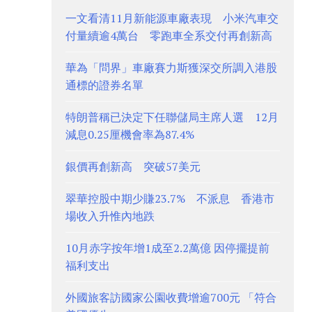
一文看清11月新能源車廠表現 小米汽車交
付量續逾4萬台 零跑車全系交付再創新高
華為「問界」車廠賽力斯獲深交所調入港股
通標的證券名單
特朗普稱已決定下任聯儲局主席人選 12月
減息0.25厘機會率為87.4%
銀價再創新高 突破57美元
翠華控股中期少賺23.7% 不派息 香港市
場收入升惟內地跌
10月赤字按年增1成至2.2萬億 因停擺提前
福利支出
外國旅客訪國家公園收費增逾700元 「符合