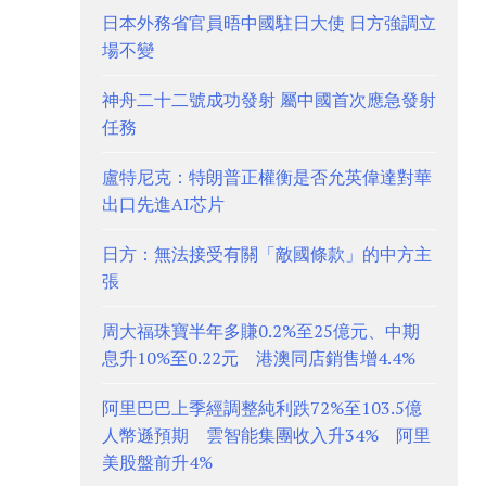
日本外務省官員晤中國駐日大使 日方強調立
場不變
神舟二十二號成功發射 屬中國首次應急發射
任務
盧特尼克：特朗普正權衡是否允英偉達對華
出口先進AI芯片
日方：無法接受有關「敵國條款」的中方主
張
周大福珠寶半年多賺0.2%至25億元、中期
息升10%至0.22元 港澳同店銷售增4.4%
阿里巴巴上季經調整純利跌72%至103.5億
人幣遜預期 雲智能集團收入升34% 阿里
美股盤前升4%