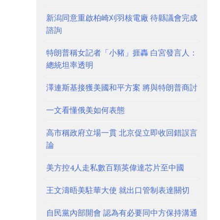
新潟同意重啟柏崎刈羽核電廠 待縣議會完成
諮詢
特朗普稱女記者「小豬」捱轟 白宮發言人：
總統坦率透明
澤連斯基接獲美國和平方案 將與特朗普商討
一文看懂俄美如何表態
高市稱政府立場一貫 北京促立即收回錯誤言
論
美方控4人走私數百顆英偉達芯片至中國
王文濤晤美駐華大使 就出口管制表達關切
自民黨內部開會 認為有必要同中方保持溝通