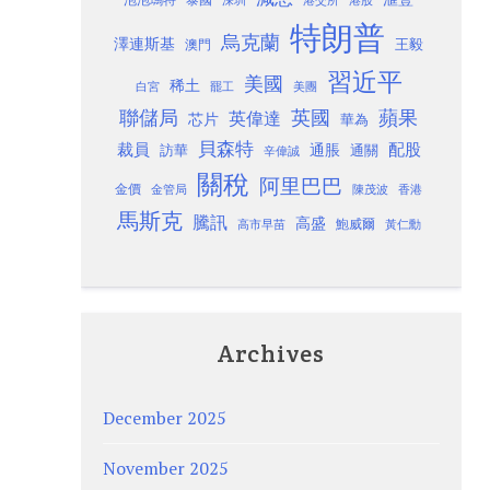
港交所
特朗普
烏克蘭
澤連斯基
澳門
王毅
習近平
美國
稀土
白宮
罷工
美團
聯儲局
蘋果
英國
英偉達
芯片
華為
貝森特
裁員
配股
通脹
訪華
通關
辛偉誠
關稅
阿里巴巴
金價
金管局
香港
陳茂波
馬斯克
騰訊
高盛
高市早苗
鮑威爾
黃仁勳
Archives
December 2025
November 2025