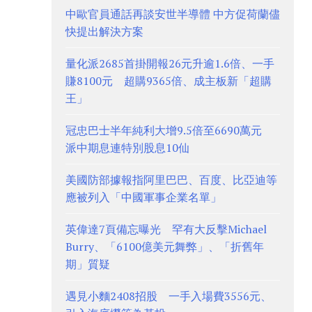
中歐官員通話再談安世半導體 中方促荷蘭儘
快提出解決方案
量化派2685首掛開報26元升逾1.6倍、一手
賺8100元 超購9365倍、成主板新「超購
王」
冠忠巴士半年純利大增9.5倍至6690萬元
派中期息連特別股息10仙
美國防部據報指阿里巴巴、百度、比亞迪等
應被列入「中國軍事企業名單」
英偉達7頁備忘曝光 罕有大反擊Michael
Burry、「6100億美元舞弊」、「折舊年
期」質疑
遇見小麵2408招股 一手入場費3556元、