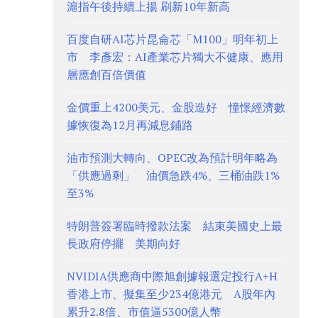
滬指午後持續上揚 刷新10年新高
百度自研AI芯片昆侖芯「M100」明年初上
市 李彥宏：AI產業芯片獨大不健康、應用
層應創百倍價值
金價重上4200美元、金股造好 憧憬經濟數
據恢復為12月再減息鋪路
油市預測大轉向、OPEC改為預計明年略為
「供應過剩」 油價急跌4%、三桶油跌1%
至3%
特朗普簽署臨時撥款法案 結束美國史上最
長政府停擺 美期向好
NVIDIA供應商中際旭創據報選定投行A+H
香港上市、擬集至少234億港元 A股年內
累升2.8倍、市值逼5300億人幣