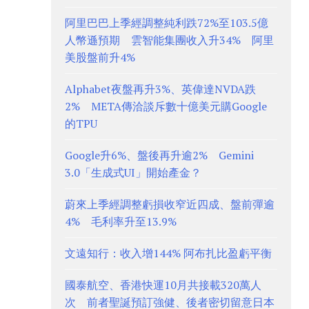
阿里巴巴上季經調整純利跌72%至103.5億
人幣遜預期 雲智能集團收入升34% 阿里
美股盤前升4%
Alphabet夜盤再升3%、英偉達NVDA跌
2% META傳洽談斥數十億美元購Google
的TPU
Google升6%、盤後再升逾2% Gemini
3.0「生成式UI」開始產金？
蔚來上季經調整虧損收窄近四成、盤前彈逾
4% 毛利率升至13.9%
文遠知行：收入增144% 阿布扎比盈虧平衡
國泰航空、香港快運10月共接載320萬人
次 前者聖誕預訂強健、後者密切留意日本