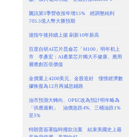
騰訊第3季營收按年增15% 經調整純利
705.5億人幣大勝預期
滬指午後持續上揚 刷新10年新高
百度自研AI芯片昆侖芯「M100」明年初上
市 李彥宏：AI產業芯片獨大不健康、應用
層應創百倍價值
金價重上4200美元、金股造好 憧憬經濟數
據恢復為12月再減息鋪路
油市預測大轉向、OPEC改為預計明年略為
「供應過剩」 油價急跌4%、三桶油跌1%
至3%
特朗普簽署臨時撥款法案 結束美國史上最