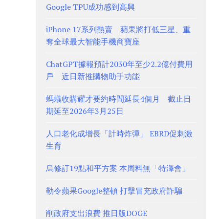
Google TPU成功感到高興
iPhone 17系列熱賣 蘋果將打低三星、重
奪全球最大智能手機商寶座
ChatGPT據報預計2030年至少2.2億付費用
戶 近日新推購物助手功能
螞蟻收購耀才要約時間延長4個月 截止日
期延至2026年3月25日
人口老化成增長「計時炸彈」 EBRD促刺激
生育
烏修訂19點和平方案 本周料無「特澤會」
勒令蘋果Google整頓 打擊冒充政府詐騙
削政府支出浪費 推日版DOGE