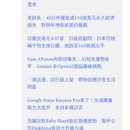
需求
美財長：43日停擺造成110億美元永久經濟
損失 對明年增長前景仍樂觀
日圓兌港元4.97算 日政府顧問：日本可積
極干預支撐日圓、或跌至160前就出手
Sam Altman內部信曝光：AI領先優勢收
窄 Gemini 令OpenAI面臨嚴峻挑戰
「港話通」試行版上架 即時回應日常生活
問題
Google Nano Banana Pro來了！生成圖像
能力大提升 支持多種語言
洗腦兒歌Baby Shark歌紅股價更勁 製作公
司Pinkfong首掛大升逾六成