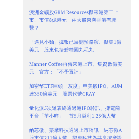
澳洲金礦股GBM Resources擬來港第二上
市、市值8億港元 兩大股東與香港有聯
繫？
「遇見小麵」據報已展開預路演、擬集1億
美元 股東包括碧桂園九毛九
Manner Coffee再傳來港上市、集資數億美
元 官方：「不予置評」
加密幣ETF巨頭「灰度」申美股IPO、AUM
達350億美元 股票代號GRAY
量化派5次遞表終通過港IPO聆訊、擁電商
平台「羊小咩」 首5月溢利1.25億人幣
納芯微、樂摩科技通過上市聆訊 納芯微A
股市值211億人幣、樂摩科技為共享按摩設