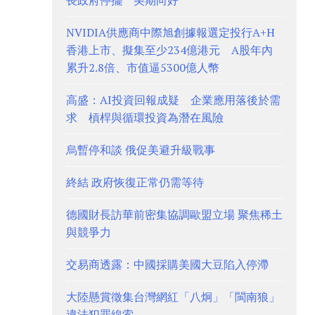
長政府停擺 美期向好
NVIDIA供應商中際旭創據報選定投行A+H
香港上市、擬集至少234億港元 A股年內
累升2.8倍、市值逼5300億人幣
高盛：AI投資回報成疑 企業應用落後於需
求 槓桿與循環投資為潛在風險
烏暫停和談 俄促美避升級戰事
終結 政府恢復正常仍需等待
德國財長訪華前密集協調歐盟立場 聚焦稀土
與競爭力
交易商透露：中國採購美國大豆陷入停滯
大陸懸賞徵集台灣網紅「八炯」「閩南狼」
違法犯罪線索