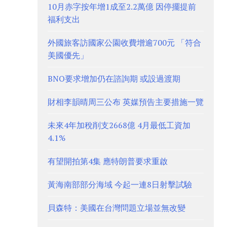
10月赤字按年增1成至2.2萬億 因停擺提前
福利支出
外國旅客訪國家公園收費增逾700元 「符合
美國優先」
BNO要求增加仍在諮詢期 或設過渡期
財相李韻晴周三公布 英媒預告主要措施一覽
未來4年加稅削支2668億 4月最低工資加
4.1%
有望開拍第4集 應特朗普要求重啟
黃海南部部分海域 今起一連8日射擊試驗
貝森特：美國在台灣問題立場並無改變