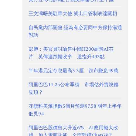
王文濤晤美駐華大使 就出口管制表達關切
自民黨內部開會 認為有必要同中方保持溝通
對話
彭博：美官員討論售中國H200高階AI芯
片 英偉達跌幅收窄 道指升493點
半年港元定存息最高3.3厘 跌市賺息49萬
阿里巴巴11.25公布季績 市場估外賣燒錢
見頂？
花旗料美滙指數3個月預測97.58 明年上半年
低見94
阿里巴巴股價曾大升近6% AI應用擬大改
版、加入電商功能 全面對標ChatGPT