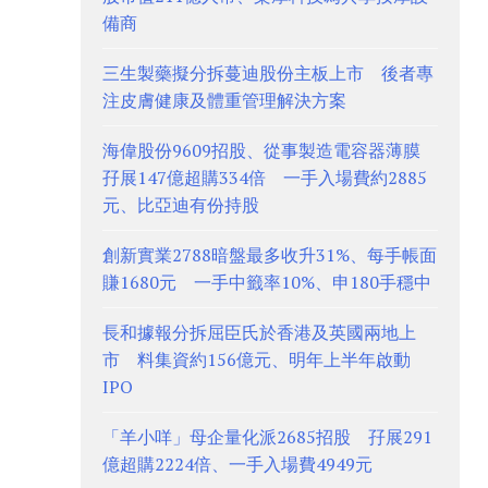
備商
三生製藥擬分拆蔓迪股份主板上市 後者專
注皮膚健康及體重管理解決方案
海偉股份9609招股、從事製造電容器薄膜
孖展147億超購334倍 一手入場費約2885
元、比亞迪有份持股
創新實業2788暗盤最多收升31%、每手帳面
賺1680元 一手中籤率10%、申180手穩中
長和據報分拆屈臣氏於香港及英國兩地上
市 料集資約156億元、明年上半年啟動
IPO
「羊小咩」母企量化派2685招股 孖展291
億超購2224倍、一手入場費4949元