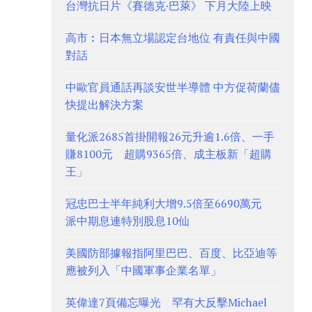
台灣抗日片《賽德克·巴萊》 下月大陸上映
高市︰日本無立場認定台地位 有責任與中國
對話
中歐官員通話再談安世半導體 中方促荷蘭儘
快提出解決方案
量化派2685首掛開報26元升逾1.6倍、一手
賺8100元 超購9365倍、成主板新「超購
王」
冠忠巴士半年純利大增9.5倍至6690萬元
派中期息連特別股息10仙
美國防部據報指阿里巴巴、百度、比亞迪等
應被列入「中國軍事企業名單」
英偉達7頁備忘曝光 罕有大反擊Michael