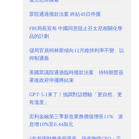
眾院通過撥款法案 終結43日停擺
FBI局長宣布 中國同意阻止芬太尼相關化學
品的計劃
儲局官員柯林斯傾向12月維持利率不變 以
抑制通脹
美國眾議院通過臨時撥款法案 待特朗普簽
署後政府停擺將結束
GPT-5.1來了！強調對話體驗「更自然、更
有溫度」
宏利金融第三季新造業務價值增長11% 派
息增10%至0.44加元
5年前因財務造假退市 瑞幸咖啡CEO：正