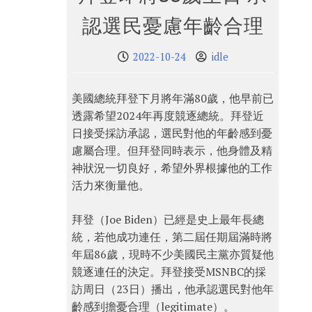
認選民憂慮年齡合理
2022-10-24
idle
美國總統拜登下月將年滿80歲，他早前已
透露希望2024年再度競逐總統。拜登近
日接受採訪承認，選民對他的年齡感到憂
慮屬合理。但拜登同時表示，他身體及精
神狀況一切良好，希望外界根據他的工作
活力來衡量他。
拜登（Joe Biden）已經是史上最年長總
統，若他成功連任，第二屆任期屆滿時將
年屆86歲，現時不少美國民主黨亦質疑他
競逐連任的決定。拜登接受MSNBC的採
訪周日（23日）播出，他承認選民對他年
齡感到擔憂合理（legitimate）。