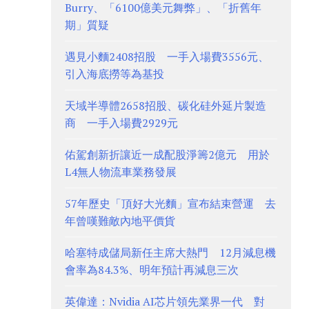
Burry、「6100億美元舞弊」、「折舊年
期」質疑
遇見小麵2408招股 一手入場費3556元、
引入海底撈等為基投
天域半導體2658招股、碳化硅外延片製造
商 一手入場費2929元
佑駕創新折讓近一成配股淨籌2億元 用於
L4無人物流車業務發展
57年歷史「頂好大光麵」宣布結束營運 去
年曾嘆難敵內地平價貨
哈塞特成儲局新任主席大熱門 12月減息機
會率為84.3%、明年預計再減息三次
英偉達：Nvidia AI芯片領先業界一代 對