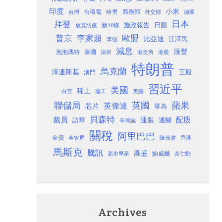
印度
小米
台灣
台積電
哈里
商務部
外交部
德國
日本
拜登
施政報告
日圓
新10條
放寬防疫
歐盟
普京
李家超
比亞迪
江澤民
李強
減息
滙豐
泡泡瑪特
泰國
深圳
港股
港交所
特朗普
烏克蘭
澤連斯基
澳門
王毅
習近平
美國
稀土
白宮
罷工
美團
聯儲局
蘋果
英國
英偉達
芯片
華為
貝森特
裁員
配股
通脹
訪華
通關
辛偉誠
關稅
阿里巴巴
金價
金管局
香港
陳茂波
馬斯克
騰訊
高盛
高市早苗
鮑威爾
黃仁勳
Archives