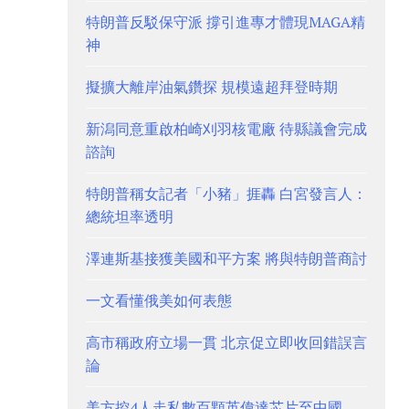
特朗普反駁保守派 撐引進專才體現MAGA精
神
擬擴大離岸油氣鑽探 規模遠超拜登時期
新潟同意重啟柏崎刈羽核電廠 待縣議會完成
諮詢
特朗普稱女記者「小豬」捱轟 白宮發言人：
總統坦率透明
澤連斯基接獲美國和平方案 將與特朗普商討
一文看懂俄美如何表態
高市稱政府立場一貫 北京促立即收回錯誤言
論
美方控4人走私數百顆英偉達芯片至中國