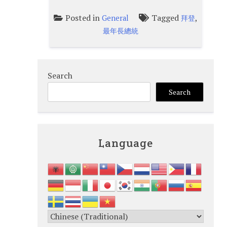
Posted in
Tagged
,
General
拜登
最年長總統
Search
Search
Language