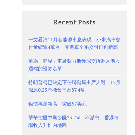
Recent Posts
一文看清11月新能源車廠表現 小米汽車交
付量續逾4萬台 零跑車全系交付再創新高
華為「問界」車廠賽力斯獲深交所調入港股
通標的證券名單
特朗普稱已決定下任聯儲局主席人選 12月
減息0.25厘機會率為87.4%
銀價再創新高 突破57美元
翠華控股中期少賺23.7% 不派息 香港市
場收入升惟內地跌