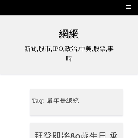
Skip
to
網網
content
新聞,股市,IPO,政治,中美,股票,事
時
Tag:
最年長總統
拜登即將80歲生日 承