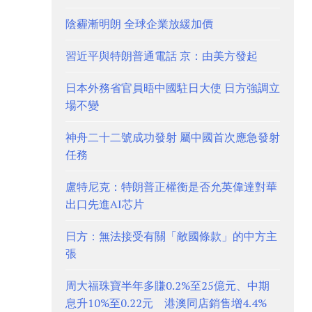
陰霾漸明朗 全球企業放緩加價
習近平與特朗普通電話 京：由美方發起
日本外務省官員晤中國駐日大使 日方強調立
場不變
神舟二十二號成功發射 屬中國首次應急發射
任務
盧特尼克：特朗普正權衡是否允英偉達對華
出口先進AI芯片
日方：無法接受有關「敵國條款」的中方主
張
周大福珠寶半年多賺0.2%至25億元、中期
息升10%至0.22元 港澳同店銷售增4.4%