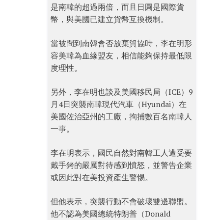
是南韓的超過兩倍，而且日圓是國際貨
幣，與美國已建立貨幣互換機制。
當被問到南韓會否放棄貿協時，李在明形
容美韓為血緣盟友，相信能夠保持最低限
度理性。
另外，李在明也談及美國移民局（ICE）9
月4日突襲南韓現代汽車（Hyundai）在
美國佐治亞州的工廠，拘捕數百名南韓人
一事。
李在明表示，國民自然對南韓工人遭受要
戴手銬的嚴厲對待感到憤怒，並警告企業
或因此對在美投資產生警惕。
但他表示，突襲行動不會破壞雙邊聯盟。
他不認為美國總統特朗普（Donald