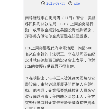
2025-09-11
idle
南韓總統李在明周四（11日）警告，美國
移民與海關執法局（ICE）上周的突襲行
動，或導致企業對在美國投資感到猶豫，
形容美方做法使企業更難在該國設廠。
ICE上周突襲現代汽車電池廠，拘留300
名來自南韓的非法勞工。李在明周四在紀
念其就任總統百日的記者會上表示，他對
ICE的突襲行動百思不得其解。
李在明指出，涉事工人被派往美國短期安
裝設備，由於簽證屢屢受阻而捲入突襲行
動。他強調，企業需要熟練技術人員來安
裝設備以設廠，美國缺乏這類工人，美方
突襲行動或對企業未來於美國直接投資產
生重大影響。