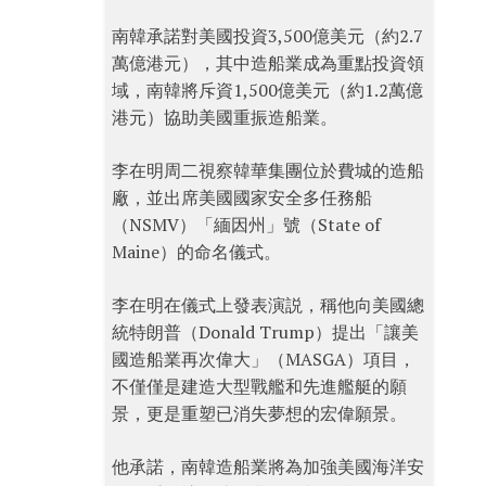
南韓承諾對美國投資3,500億美元（約2.7
萬億港元），其中造船業成為重點投資領
域，南韓將斥資1,500億美元（約1.2萬億
港元）協助美國重振造船業。
李在明周二視察韓華集團位於費城的造船
廠，並出席美國國家安全多任務船
（NSMV）「緬因州」號（State of
Maine）的命名儀式。
李在明在儀式上發表演説，稱他向美國總
統特朗普（Donald Trump）提出「讓美
國造船業再次偉大」（MASGA）項目，
不僅僅是建造大型戰艦和先進艦艇的願
景，更是重塑已消失夢想的宏偉願景。
他承諾，南韓造船業將為加強美國海洋安