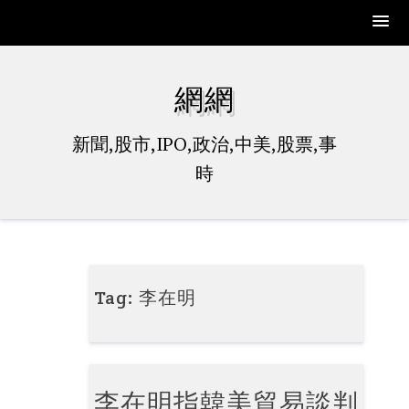
Skip
to
網網
content
新聞,股市,IPO,政治,中美,股票,事
時
Tag:
李在明
李在明指韓美貿易談判