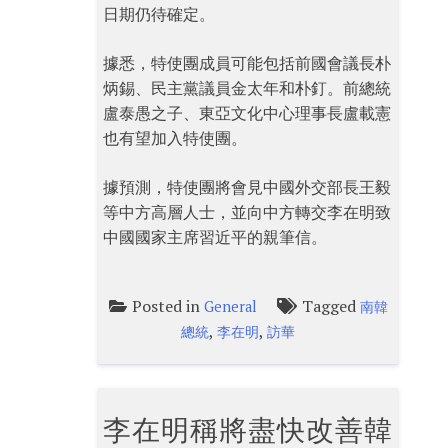
日期仍待確定。
據悉，特使團成員可能包括前國會議長朴
炳錫、民主黨議員金太年和朴釘。前總統
盧泰愚之子、東亞文化中心理事長盧載憲
也有望加入特使團。
據預測，特使團將會見中國外交部長王毅
等中方高層人士，並向中方轉交李在明致
中國國家主席習近平的親筆信。
Posted in
Tagged
General
南韓
,
,
總統
李在明
訪華
李在明稱將盡快改善韓