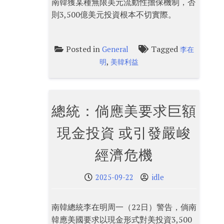
南韓獲某種無限美元流動性擔保機制，否
則3,500億美元投資根本不切實際。
Posted in
Tagged
General
李在
,
明
美韓利益
總統：倘應美要求巨額
現金投資 或引發嚴峻
經濟危機
2025-09-22
idle
南韓總統李在明周一（22日）警告，倘南
韓應美國要求以現金形式對美投資3,500