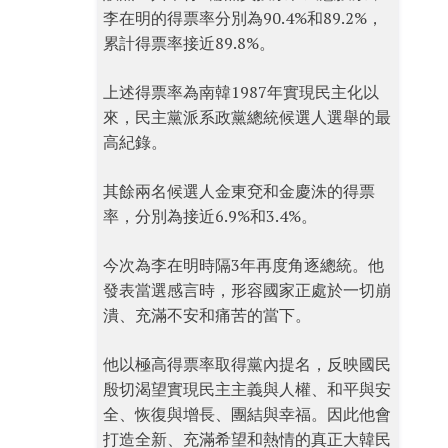
李在明的得票率分別為90.4%和89.2%，
累計得票率接近89.8%。
上述得票率為南韓1987年實現民主化以
來，民主黨派系政黨總統候選人選舉的最
高紀錄。
其餘兩名候選人金東兗和金慶洙的得票
率，分別為接近6.9%和3.4%。
今次為李在明時隔3年再度角逐總統。他
發表當選感言時，形容國家正處於一切崩
潰、充滿不安和痛苦的當下。
他以極高得票率取得黨內提名，反映國民
殷切渴望實現民主主義與人權、和平與安
全、恢復與增長、團結與幸福。因此他會
打造全新、充滿希望和熱情的真正大韓民