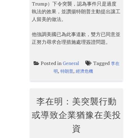
Trump）下令突襲，認為事件只是過度
執法的效果，並讚揚特朗普主動提出讓工
人留美的做法。
他強調美國已為此事道歉，雙方已同意並
正努力尋求合理措施處理簽證問題。
Posted in
Tagged
General
李在
,
,
明
特朗普
經濟危機
李在明：美突襲行動
或導致企業猶豫在美投
資