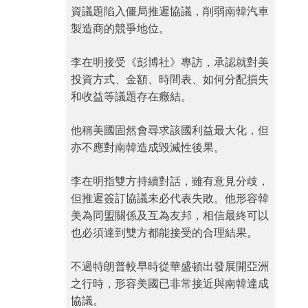
資議題陷入僵局推遲協議，削弱南韓汽車
製造商的競爭地位。
李在明接受《彭博社》專訪，承認就對美
投資方式、金額、時間表、如何分配損失
和收益等議題存在癥結。
他稱美國固然會尋求該國利益最大化，但
亦不應對南韓造成毀滅性後果。
李在明指雙方持續對話，雖有意見分歧，
但推遲簽訂協議未必代表失敗。他形容韓
美為同盟關係及互為友邦，相信最終可以
也必須達到雙方都能接受的合理結果。
不過特朗普較早時從華盛頓出發展開亞洲
之行時，形容美國已非常接近與南韓達成
協議。