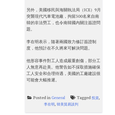
另外，美國移民與海關執法局（ICE）9月
突襲現代汽車電池廠，拘留300名來自南
韓的非法勞工，也令南韓國內關注簽證問
題。
李在明表示，隨著兩國致力修訂簽證制
度，他預計在不久將來可解決問題。
他形容事件對工人造成嚴重創傷，部分工
人無意再赴美。他警告如不採取措施確保
工人安全和合理待遇，美國的工廠建設很
可能會大幅推遲。
Posted in
Tagged
,
General
投資
,
李在明
韓美貿易談判