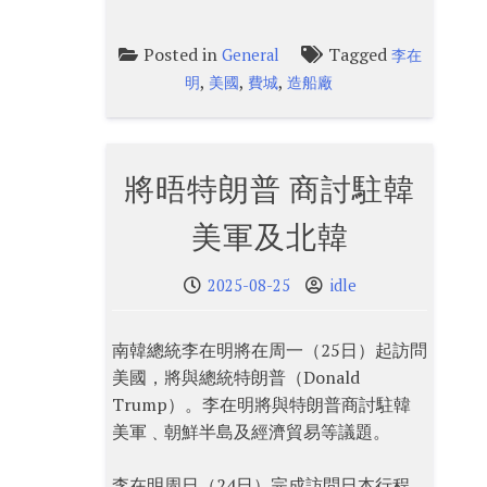
Posted in
Tagged
General
李在
,
,
,
明
美國
費城
造船廠
將晤特朗普 商討駐韓
美軍及北韓
2025-08-25
idle
南韓總統李在明將在周一（25日）起訪問
美國，將與總統特朗普（Donald
Trump）。李在明將與特朗普商討駐韓
美軍﹑朝鮮半島及經濟貿易等議題。
李在明周日（24日）完成訪問日本行程