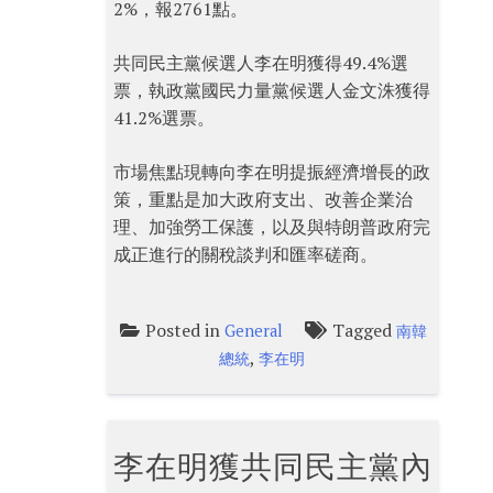
2%，報2761點。
共同民主黨候選人李在明獲得49.4%選
票，執政黨國民力量黨候選人金文洙獲得
41.2%選票。
市場焦點現轉向李在明提振經濟增長的政
策，重點是加大政府支出、改善企業治
理、加強勞工保護，以及與特朗普政府完
成正進行的關稅談判和匯率磋商。
Posted in
Tagged
General
南韓
,
總統
李在明
李在明獲共同民主黨內