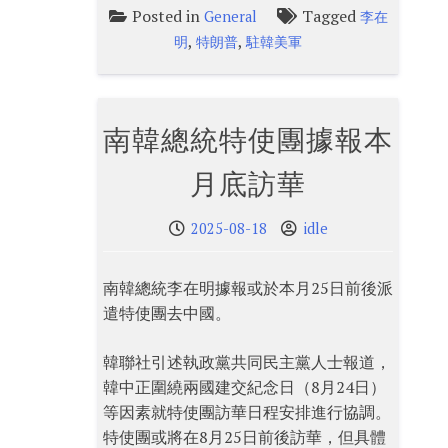
Posted in
Tagged
General
李在
,
,
明
特朗普
駐韓美軍
南韓總統特使團據報本
月底訪華
2025-08-18
idle
南韓總統李在明據報或於本月25日前後派
遣特使團去中國。
韓聯社引述執政黨共同民主黨人士報道，
韓中正圍繞兩國建交紀念日（8月24日）
等因素就特使團訪華日程安排進行協調。
特使團或將在8月25日前後訪華，但具體