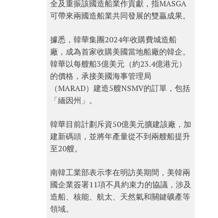
全及重振該國造船業作貢獻，指MASGA
可帶來兩國造船業共同發展的雙贏成果。
據悉，韓華集團2024年收購費城造船
廠，成為首家收購美國當地船廠的韓企。
韓華以每艘船3億美元（約23.4億港元）
的價格，承接美國海事管理局
（MARAD）建造5艘NSMV的訂單，包括
「緬因州」。
韓華目前計劃斥資50億美元擴建該廠，加
建新碼頭，並將年產量從不到兩艘船提升
至20艘。
南韓工業部表示李在明訪美期間，美韓兩
國企業簽署11項不具約束力的協議，涉及
造船、核能、航太、天然氣和關鍵礦產等
領域。