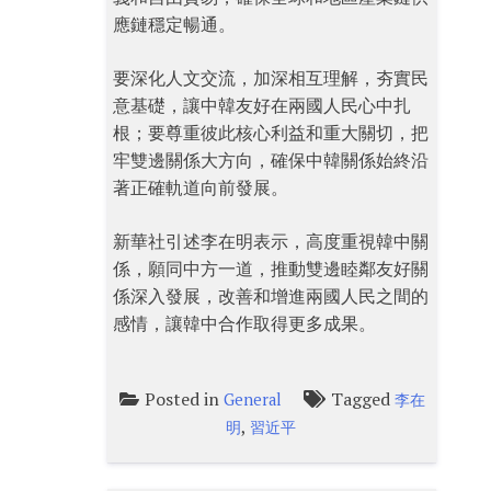
應鏈穩定暢通。
要深化人文交流，加深相互理解，夯實民
意基礎，讓中韓友好在兩國人民心中扎
根；要尊重彼此核心利益和重大關切，把
牢雙邊關係大方向，確保中韓關係始終沿
著正確軌道向前發展。
新華社引述李在明表示，高度重視韓中關
係，願同中方一道，推動雙邊睦鄰友好關
係深入發展，改善和增進兩國人民之間的
感情，讓韓中合作取得更多成果。
Posted in
Tagged
General
李在
,
明
習近平