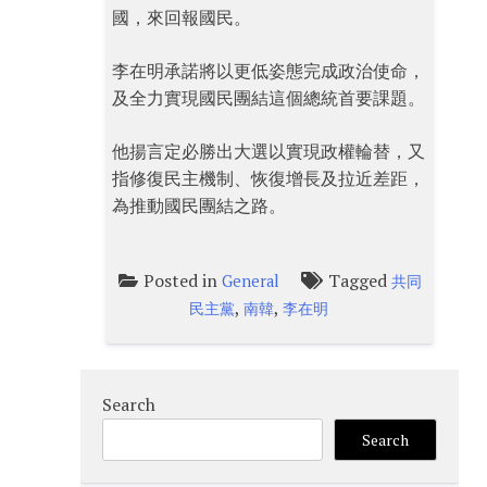
國，來回報國民。
李在明承諾將以更低姿態完成政治使命，
及全力實現國民團結這個總統首要課題。
他揚言定必勝出大選以實現政權輪替，又
指修復民主機制、恢復增長及拉近差距，
為推動國民團結之路。
Posted in
Tagged
General
共同
,
,
民主黨
南韓
李在明
Search
Search