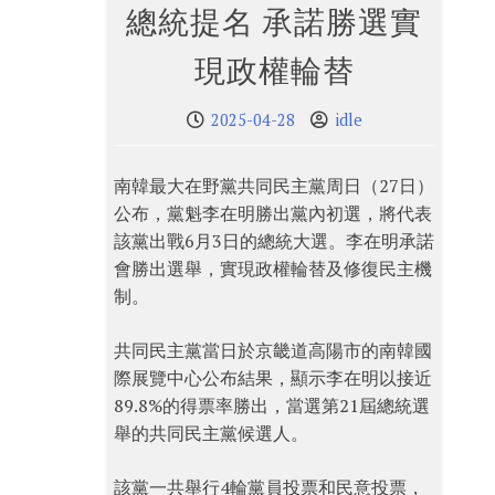
總統提名 承諾勝選實
現政權輪替
2025-04-28
idle
南韓最大在野黨共同民主黨周日（27日）
公布，黨魁李在明勝出黨內初選，將代表
該黨出戰6月3日的總統大選。李在明承諾
會勝出選舉，實現政權輪替及修復民主機
制。
共同民主黨當日於京畿道高陽市的南韓國
際展覽中心公布結果，顯示李在明以接近
89.8%的得票率勝出，當選第21屆總統選
舉的共同民主黨候選人。
該黨一共舉行4輪黨員投票和民意投票，