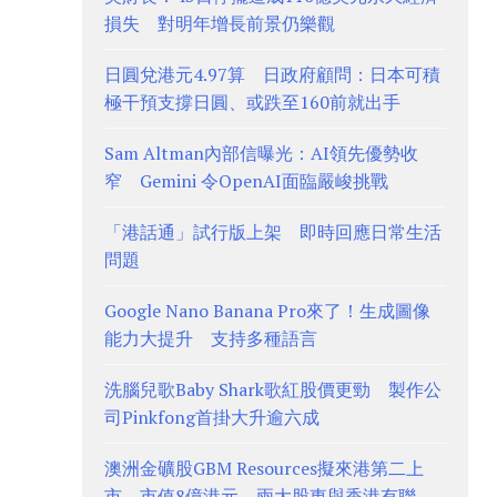
損失 對明年增長前景仍樂觀
日圓兌港元4.97算 日政府顧問：日本可積
極干預支撐日圓、或跌至160前就出手
Sam Altman內部信曝光：AI領先優勢收
窄 Gemini 令OpenAI面臨嚴峻挑戰
「港話通」試行版上架 即時回應日常生活
問題
Google Nano Banana Pro來了！生成圖像
能力大提升 支持多種語言
洗腦兒歌Baby Shark歌紅股價更勁 製作公
司Pinkfong首掛大升逾六成
澳洲金礦股GBM Resources擬來港第二上
市、市值8億港元 兩大股東與香港有聯