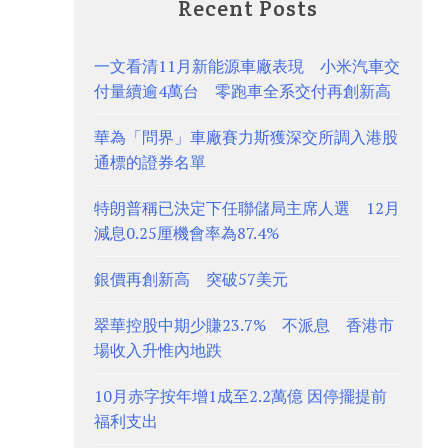
Recent Posts
一文看清11月新能源車廠表現 小米汽車交
付量續逾4萬台 零跑車全系交付再創新高
華為「問界」車廠賽力斯獲深交所調入港股
通標的證券名單
特朗普稱已決定下任聯儲局主席人選 12月
減息0.25厘機會率為87.4%
銀價再創新高 突破57美元
翠華控股中期少賺23.7% 不派息 香港市
場收入升惟內地跌
10月赤字按年增1成至2.2萬億 因停擺提前
福利支出