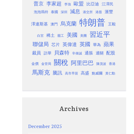
歐盟
普京
李家超
比亞迪
江澤民
李強
減息
滙豐
泡泡瑪特
泰國
深圳
港股
港交所
特朗普
烏克蘭
澤連斯基
澳門
王毅
習近平
美國
稀土
白宮
罷工
美團
聯儲局
蘋果
英國
英偉達
芯片
華為
貝森特
裁員
配股
通脹
訪華
通關
辛偉誠
關稅
阿里巴巴
金價
金管局
香港
陳茂波
馬斯克
騰訊
高盛
高市早苗
鮑威爾
黃仁勳
Archives
December 2025