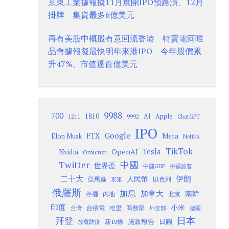
京東工業據報擬11月展開IPO預路演、12月
掛牌 集資最多6億美元
再有美股中概股有意回流香港 特賣電商唯
品會據報擬最快明年來港IPO 今年股價累
升47%、市值逼百億美元
9988
700
1810
AI
Apple
1211
9992
ChatGPT
IPO
Google
FTX
Meta
Elon Musk
Netflix
TikTok
Tesla
OpenAI
Nvidia
Omicron
Twitter
中國
世界盃
中國GDP
中國旅客
二十大
伊朗
人民幣
以色列
亞馬遜
京東
俄羅斯
加息
加拿大
南韓
內地
停擺
北京
印度
小米
台灣
台積電
哈里
商務部
外交部
德國
日本
拜登
施政報告
日圓
新10條
放寬防疫