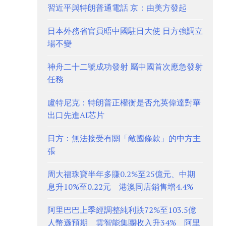
習近平與特朗普通電話 京：由美方發起
日本外務省官員晤中國駐日大使 日方強調立
場不變
神舟二十二號成功發射 屬中國首次應急發射
任務
盧特尼克：特朗普正權衡是否允英偉達對華
出口先進AI芯片
日方：無法接受有關「敵國條款」的中方主
張
周大福珠寶半年多賺0.2%至25億元、中期
息升10%至0.22元 港澳同店銷售增4.4%
阿里巴巴上季經調整純利跌72%至103.5億
人幣遜預期 雲智能集團收入升34% 阿里