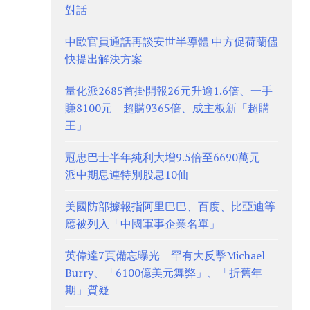
對話
中歐官員通話再談安世半導體 中方促荷蘭儘
快提出解決方案
量化派2685首掛開報26元升逾1.6倍、一手
賺8100元 超購9365倍、成主板新「超購
王」
冠忠巴士半年純利大增9.5倍至6690萬元
派中期息連特別股息10仙
美國防部據報指阿里巴巴、百度、比亞迪等
應被列入「中國軍事企業名單」
英偉達7頁備忘曝光 罕有大反擊Michael
Burry、「6100億美元舞弊」、「折舊年
期」質疑