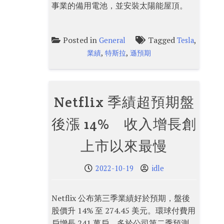
事業的備用電池，並安裝太陽能屋頂。
Posted in
Tagged
,
General
Tesla
,
,
業績
特斯拉
遜預期
Netflix 季績超預期盤
後漲 14% 收入增長創
上市以來最慢
2022-10-19
idle
Netflix 公布第三季業績好於預期，盤後
股價升 14% 至 274.45 美元。環球付費用
戶增長 241 萬戶，多於公司第二季預測