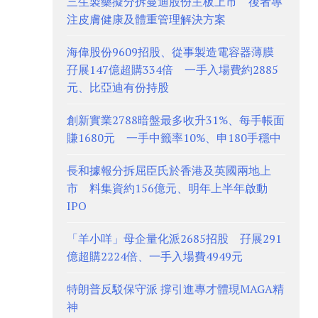
三生製藥擬分拆蔓迪股份主板上市 後者專
注皮膚健康及體重管理解決方案
海偉股份9609招股、從事製造電容器薄膜
孖展147億超購334倍 一手入場費約2885
元、比亞迪有份持股
創新實業2788暗盤最多收升31%、每手帳面
賺1680元 一手中籤率10%、申180手穩中
長和據報分拆屈臣氏於香港及英國兩地上
市 料集資約156億元、明年上半年啟動
IPO
「羊小咩」母企量化派2685招股 孖展291
億超購2224倍、一手入場費4949元
特朗普反駁保守派 撐引進專才體現MAGA精
神