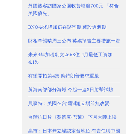
外國旅客訪國家公園收費增逾700元 「符合
美國優先」
BNO要求增加仍在諮詢期 或設過渡期
財相李韻晴周三公布 英媒預告主要措施一覽
未來4年加稅削支2668億 4月最低工資加
4.1%
有望開拍第4集 應特朗普要求重啟
黃海南部部分海域 今起一連8日射擊試驗
貝森特：美國在台灣問題立場並無改變
台灣抗日片《賽德克·巴萊》 下月大陸上映
高市︰日本無立場認定台地位 有責任與中國