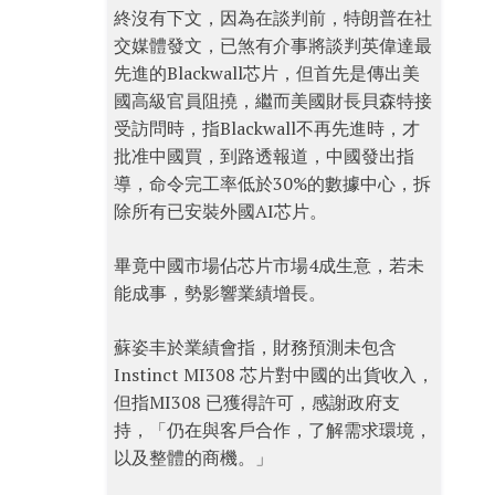
終沒有下文，因為在談判前，特朗普在社
交媒體發文，已煞有介事將談判英偉達最
先進的Blackwall芯片，但首先是傳出美
國高級官員阻撓，繼而美國財長貝森特接
受訪問時，指Blackwall不再先進時，才
批准中國買，到路透報道，中國發出指
導，命令完工率低於30%的數據中心，拆
除所有已安裝外國AI芯片。
畢竟中國市場佔芯片市場4成生意，若未
能成事，勢影響業績增長。
蘇姿丰於業績會指，財務預測未包含
Instinct MI308 芯片對中國的出貨收入，
但指MI308 已獲得許可，感謝政府支
持，「仍在與客戶合作，了解需求環境，
以及整體的商機。」