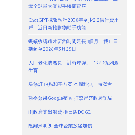
奪全球最大智能手機商寶座
ChatGPT據報預計2030年至少2.2億付費用
戶 近日新推購物助手功能
螞蟻收購耀才要約時間延長4個月 截止日
期延至2026年3月25日
人口老化成增長「計時炸彈」 EBRD促刺激
生育
烏修訂19點和平方案 本周料無「特澤會」
勒令蘋果Google整頓 打擊冒充政府詐騙
削政府支出浪費 推日版DOGE
陰霾漸明朗 全球企業放緩加價