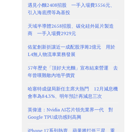
遇見小麵2408招股 一手入場費3556元、
引入海底撈等為基投
天域半導體2658招股、碳化硅外延片製造
商 一手入場費2929元
佑駕創新折讓近一成配股淨籌2億元 用於
L4無人物流車業務發展
57年歷史「頂好大光麵」宣布結束營運 去
年曾嘆難敵內地平價貨
哈塞特成儲局新任主席大熱門 12月減息機
會率為84.3%、明年預計再減息三次
英偉達：Nvidia AI芯片領先業界一代 對
Google TPU成功感到高興
iPhone 17系列熱賣 蘋果將打低三星、重