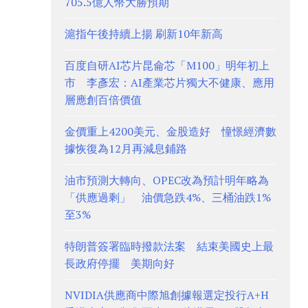
705.5億人幣大勝預期
滬指午後持續上揚 刷新10年新高
百度自研AI芯片昆侖芯「M100」明年初上
市 李彥宏：AI產業芯片獨大不健康、應用
層應創百倍價值
金價重上4200美元、金股造好 憧憬經濟數
據恢復為12月再減息鋪路
油市預測大轉向、OPEC改為預計明年略為
「供應過剩」 油價急跌4%、三桶油跌1%
至3%
特朗普簽署臨時撥款法案 結束美國史上最
長政府停擺 美期向好
NVIDIA供應商中際旭創據報選定投行A+H