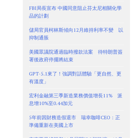
FBI局長宣布 中國同意阻止芬太尼相關化學
品的計劃
儲局官員柯林斯傾向12月維持利率不變 以
抑制通脹
美國眾議院通過臨時撥款法案 待特朗普簽
署後政府停擺將結束
GPT-5.1來了！強調對話體驗「更自然、更
有溫度」
宏利金融第三季新造業務價值增長11% 派
息增10%至0.44加元
5年前因財務造假退市 瑞幸咖啡CEO：正
準備重新在美國上市