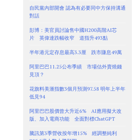
自民黨內部開會 認為有必要同中方保持溝通
對話
彭博：美官員討論售中國H200高階AI芯
片 英偉達跌幅收窄 道指升493點
半年港元定存息最高3.3厘 跌市賺息49萬
阿里巴巴11.25公布季績 市場估外賣燒錢
見頂？
花旗料美滙指數3個月預測97.58 明年上半年
低見94
阿里巴巴股價曾大升近6% AI應用擬大改
版、加入電商功能 全面對標ChatGPT
騰訊第3季營收按年增15% 經調整純利