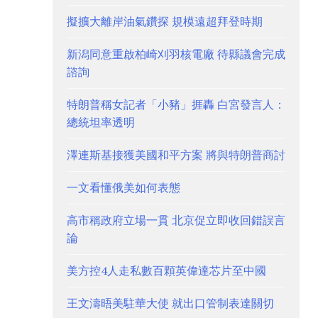
擬擴大離岸油氣鑽探 規模遠超拜登時期
新潟同意重啟柏崎刈羽核電廠 待縣議會完成
諮詢
特朗普稱女記者「小豬」捱轟 白宮發言人：
總統坦率透明
澤連斯基接獲美國和平方案 將與特朗普商討
一文看懂俄美如何表態
高市稱政府立場一貫 北京促立即收回錯誤言
論
美方控4人走私數百顆英偉達芯片至中國
王文濤晤美駐華大使 就出口管制表達關切