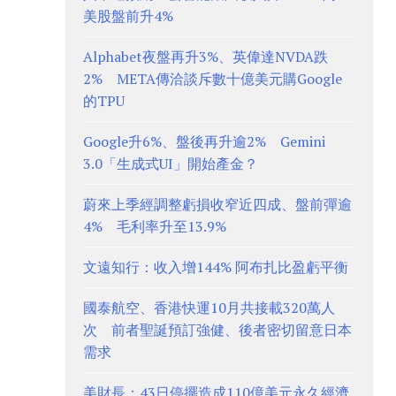
美股盤前升4%
Alphabet夜盤再升3%、英偉達NVDA跌
2% META傳洽談斥數十億美元購Google
的TPU
Google升6%、盤後再升逾2% Gemini
3.0「生成式UI」開始產金？
蔚來上季經調整虧損收窄近四成、盤前彈逾
4% 毛利率升至13.9%
文遠知行：收入增144% 阿布扎比盈虧平衡
國泰航空、香港快運10月共接載320萬人
次 前者聖誕預訂強健、後者密切留意日本
需求
美財長：43日停擺造成110億美元永久經濟