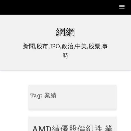
Skip
to
網網
content
新聞,股市,IPO,政治,中美,股票,事
時
Tag:
業績
AMD績優股價卻跌 業