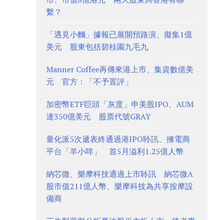
繫？
「遇見小麵」據報已展開預路演、擬集1億
美元 股東包括碧桂園九毛九
Manner Coffee再傳來港上市、集資數億美
元 官方：「不予置評」
加密幣ETF巨頭「灰度」申美股IPO、AUM
達350億美元 股票代號GRAY
量化派5次遞表終通過港IPO聆訊、擁電商
平台「羊小咩」 首5月溢利1.25億人幣
納芯微、樂摩科技通過上市聆訊 納芯微A
股市值211億人幣、樂摩科技為共享按摩設
備商