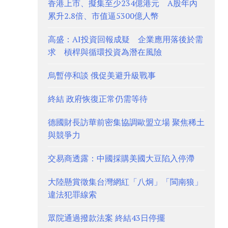
香港上市、擬集至少234億港元 A股年內
累升2.8倍、市值逼5300億人幣
高盛：AI投資回報成疑 企業應用落後於需
求 槓桿與循環投資為潛在風險
烏暫停和談 俄促美避升級戰事
終結 政府恢復正常仍需等待
德國財長訪華前密集協調歐盟立場 聚焦稀土
與競爭力
交易商透露：中國採購美國大豆陷入停滯
大陸懸賞徵集台灣網紅「八炯」「閩南狼」
違法犯罪線索
眾院通過撥款法案 終結43日停擺