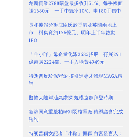
創新實業2788暗盤最多收升31%、每手帳面
賺1680元 一手中籤率10%、申180手穩中
長和據報分拆屈臣氏於香港及英國兩地上
市 料集資約156億元、明年上半年啟動
IPO
「羊小咩」母企量化派2685招股 孖展291
億超購2224倍、一手入場費4949元
特朗普反駁保守派 撐引進專才體現MAGA精
神
擬擴大離岸油氣鑽探 規模遠超拜登時期
新潟同意重啟柏崎刈羽核電廠 待縣議會完成
諮詢
特朗普稱女記者「小豬」捱轟 白宮發言人：