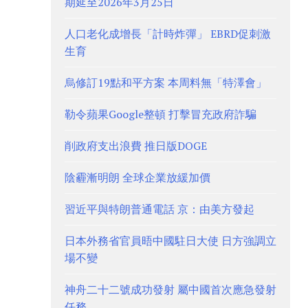
期延至2026年3月25日
人口老化成增長「計時炸彈」 EBRD促刺激
生育
烏修訂19點和平方案 本周料無「特澤會」
勒令蘋果Google整頓 打擊冒充政府詐騙
削政府支出浪費 推日版DOGE
陰霾漸明朗 全球企業放緩加價
習近平與特朗普通電話 京：由美方發起
日本外務省官員晤中國駐日大使 日方強調立
場不變
神舟二十二號成功發射 屬中國首次應急發射
任務