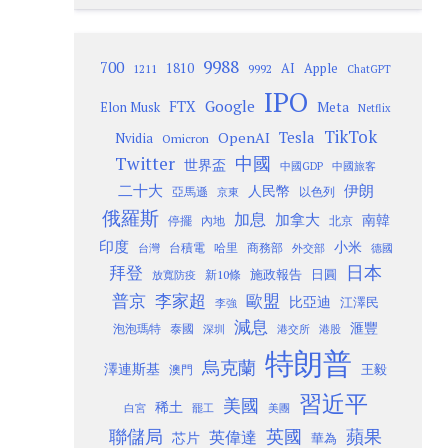
9988
700
1810
AI
Apple
1211
9992
ChatGPT
IPO
Google
FTX
Meta
Elon Musk
Netflix
TikTok
Tesla
OpenAI
Nvidia
Omicron
Twitter
中國
世界盃
中國GDP
中國旅客
二十大
伊朗
人民幣
以色列
亞馬遜
京東
俄羅斯
加息
加拿大
南韓
內地
停擺
北京
印度
小米
台灣
台積電
哈里
商務部
外交部
德國
日本
拜登
施政報告
日圓
新10條
放寬防疫
歐盟
普京
李家超
比亞迪
江澤民
李強
減息
滙豐
泡泡瑪特
泰國
深圳
港股
港交所
特朗普
烏克蘭
澤連斯基
澳門
王毅
習近平
美國
稀土
白宮
罷工
美團
聯儲局
蘋果
英國
英偉達
芯片
華為