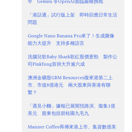
窄 Gemini 令OpenAI面臨嚴峻挑戰
「港話通」試行版上架 即時回應日常生活
問題
Google Nano Banana Pro來了！生成圖像
能力大提升 支持多種語言
洗腦兒歌Baby Shark歌紅股價更勁 製作公
司Pinkfong首掛大升逾六成
澳洲金礦股GBM Resources擬來港第二上
市、市值8億港元 兩大股東與香港有聯
繫？
「遇見小麵」據報已展開預路演、擬集1億
美元 股東包括碧桂園九毛九
Manner Coffee再傳來港上市、集資數億美