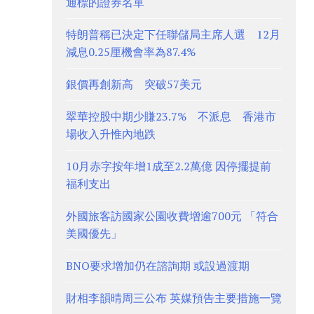
通標的證券名單
特朗普稱已決定下任聯儲局主席人選 12月
減息0.25厘機會率為87.4%
銀價再創新高 突破57美元
翠華控股中期少賺23.7% 不派息 香港市
場收入升惟內地跌
10月赤字按年增1成至2.2萬億 因停擺提前
福利支出
外國旅客訪國家公園收費增逾700元 「符合
美國優先」
BNO要求增加仍在諮詢期 或設過渡期
財相李韻晴周三公布 英媒預告主要措施一覽