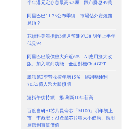
半年港元定存息最高3.3厘 跌市賺息49萬
阿里巴巴11.25公布季績 市場估外賣燒錢
見頂？
花旗料美滙指數3個月預測97.58 明年上半年
低見94
阿里巴巴股價曾大升近6% AI應用擬大改
版、加入電商功能 全面對標ChatGPT
騰訊第3季營收按年增15% 經調整純利
705.5億人幣大勝預期
滬指午後持續上揚 刷新10年新高
百度自研AI芯片昆侖芯「M100」明年初上
市 李彥宏：AI產業芯片獨大不健康、應用
層應創百倍價值