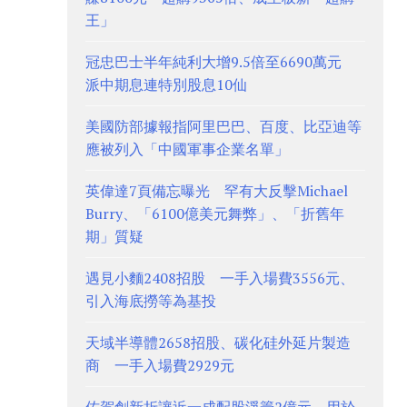
王」
冠忠巴士半年純利大增9.5倍至6690萬元
派中期息連特別股息10仙
美國防部據報指阿里巴巴、百度、比亞迪等
應被列入「中國軍事企業名單」
英偉達7頁備忘曝光 罕有大反擊Michael
Burry、「6100億美元舞弊」、「折舊年
期」質疑
遇見小麵2408招股 一手入場費3556元、
引入海底撈等為基投
天域半導體2658招股、碳化硅外延片製造
商 一手入場費2929元