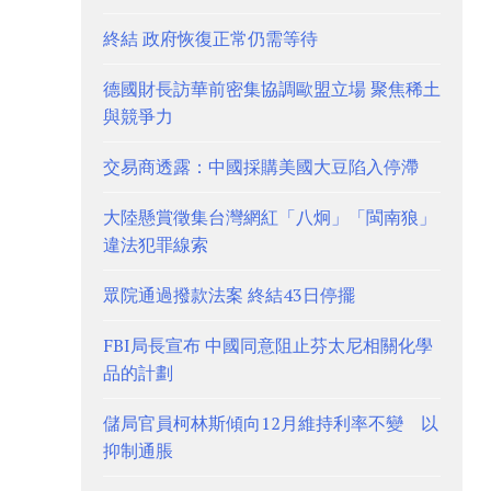
終結 政府恢復正常仍需等待
德國財長訪華前密集協調歐盟立場 聚焦稀土
與競爭力
交易商透露：中國採購美國大豆陷入停滯
大陸懸賞徵集台灣網紅「八炯」「閩南狼」
違法犯罪線索
眾院通過撥款法案 終結43日停擺
FBI局長宣布 中國同意阻止芬太尼相關化學
品的計劃
儲局官員柯林斯傾向12月維持利率不變 以
抑制通脹