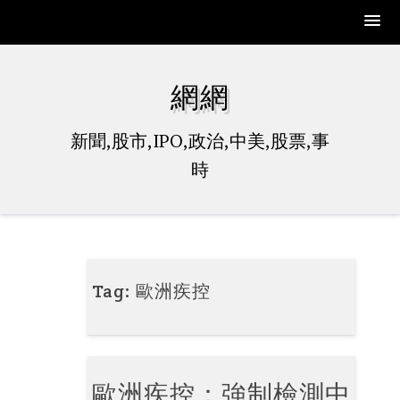
Skip
to
網網
content
新聞,股市,IPO,政治,中美,股票,事
時
Tag:
歐洲疾控
歐洲疾控：強制檢測中