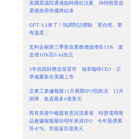
美國眾議院通過臨時撥款法案 待特朗普簽
署後政府停擺將結束
GPT-5.1來了！強調對話體驗「更自然、更
有溫度」
宏利金融第三季新造業務價值增長11% 派
息增10%至0.44加元
5年前因財務造假退市 瑞幸咖啡CEO：正
準備重新在美國上市
京東工業據報擬11月展開IPO預路演、12月
掛牌 集資最多6億美元
再有美股中概股有意回流香港 特賣電商唯
品會據報擬最快明年來港IPO 今年股價累
升47%、市值逼百億美元