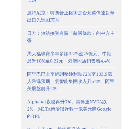
盧特尼克：特朗普正權衡是否允英偉達對華
出口先進AI芯片
日方：無法接受有關「敵國條款」的中方主
張
周大福珠寶半年多賺0.2%至25億元、中期
息升10%至0.22元 港澳同店銷售增4.4%
阿里巴巴上季經調整純利跌72%至103.5億
人幣遜預期 雲智能集團收入升34% 阿里
美股盤前升4%
Alphabet夜盤再升3%、英偉達NVDA跌
2% META傳洽談斥數十億美元購Google
的TPU