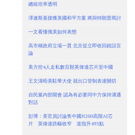
總統坦率透明
澤連斯基接獲美國和平方案 將與特朗普商討
一文看懂俄美如何表態
高市稱政府立場一貫 北京促立即收回錯誤言
論
美方控4人走私數百顆英偉達芯片至中國
王文濤晤美駐華大使 就出口管制表達關切
自民黨內部開會 認為有必要同中方保持溝通
對話
彭博：美官員討論售中國H200高階AI芯
片 英偉達跌幅收窄 道指升493點