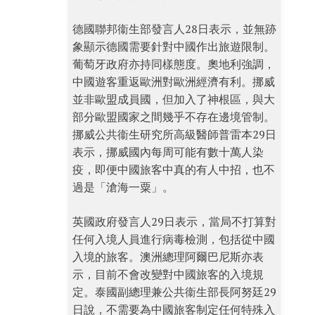
德國聯邦衞生部發言人28日表示，並無跡
象顯示德國需要針對中國作出旅遊限制。
葡萄牙政府亦持同樣態度。奧地利強調，
中國遊客重返歐洲對歐洲經濟有利。挪威
並非歐盟成員國，但加入了神根區，與大
部分歐盟國家之間幾乎不存在邊境管制。
挪威公共衞生研究所高級醫師普雷本29日
表示，挪威國內每周可能有數十萬人染
疫，即便中國旅客中真的有人中招，也不
過是「滄海一粟」。
英國政府發言人29日表示，當局不打算對
任何入境人員進行病毒檢測，包括從中國
入境的旅客。澳洲總理阿爾巴尼斯亦表
示，目前不會改變對中國旅客的入境規
定。泰國副總理兼公共衞生部長阿努廷29
日說，不需要為中國旅客制定任何特殊入