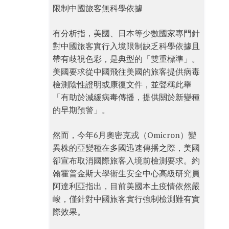
限制中國旅客無科學依據
有分析指，美國、日本等少數國家專門針
對中國旅客實行入境限制缺乏科學依據且
帶有歧視色彩，是典型的「雙重標準」。
美國要求從中國飛往美國的旅客提供病毒
檢測陰性證明或康復文件，並聲稱此舉
「有助於減緩病毒傳播，提供關於新變種
的早期預警」。
然而，今年6月奧密克戎（Omicron）變
異株的亞變種在多國迅速傳播之際，美國
卻宣布取消國際旅客入境前檢測要求。約
翰霍普金斯大學衞生安全中心高級研究員
阿達利亞指出，目前美國本土疫情依然嚴
峻，僅針對中國旅客實行強制檢測難有實
際效果。