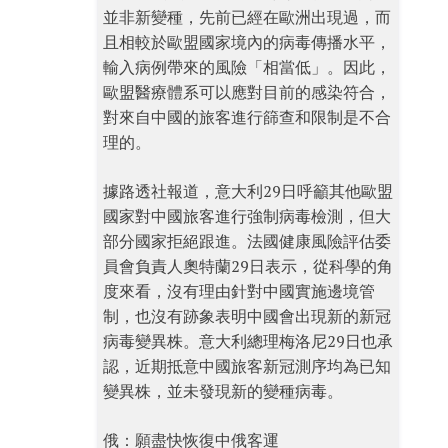
並非新變種，先前已經在歐洲出現過，而
且相較於歐盟國家境內的病毒傳播水平，
輸入病例帶來的風險「相當低」。因此，
歐盟醫療體系可以應對目前的感染符合，
對來自中國的旅客進行篩查和限制是不合
理的。
據路透社報道，意大利29日呼籲其他歐盟
國家對中國旅客進行強制病毒檢測，但大
部分國家拒絕跟進。法國健康風險評估委
員會負責人奧特蘭29日表示，從科學的角
度來看，沒有理由針對中國實施邊境管
制，也沒有跡象表明中國會出現新的新冠
病毒變異株。意大利總理梅洛尼29日也承
認，近期抵意中國旅客新冠測序均為已知
變異株，並未發現新的變種病毒。
俄：願盡快恢復中俄客運