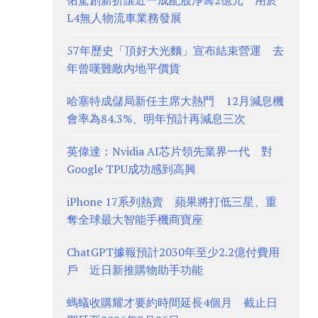
佑駕創新折讓近一成配股淨籌2億元 用於
L4無人物流車業務發展
57年歷史「頂好大光麵」宣布結束營運 去
年曾嘆難敵內地平價貨
哈塞特成儲局新任主席大熱門 12月減息機
會率為84.3%、明年預計再減息三次
英偉達：Nvidia AI芯片領先業界一代 對
Google TPU成功感到高興
iPhone 17系列熱賣 蘋果將打低三星、重
奪全球最大智能手機商寶座
ChatGPT據報預計2030年至少2.2億付費用
戶 近日新推購物助手功能
螞蟻收購耀才要約時間延長4個月 截止日