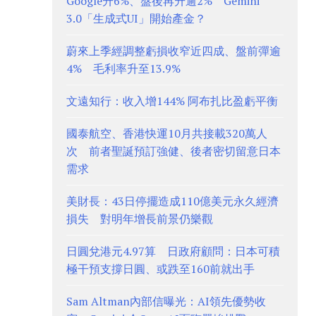
Google升6%、盤後再升逾2% Gemini
3.0「生成式UI」開始產金？
蔚來上季經調整虧損收窄近四成、盤前彈逾
4% 毛利率升至13.9%
文遠知行：收入增144% 阿布扎比盈虧平衡
國泰航空、香港快運10月共接載320萬人
次 前者聖誕預訂強健、後者密切留意日本
需求
美財長：43日停擺造成110億美元永久經濟
損失 對明年增長前景仍樂觀
日圓兌港元4.97算 日政府顧問：日本可積
極干預支撐日圓、或跌至160前就出手
Sam Altman內部信曝光：AI領先優勢收