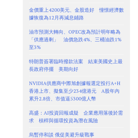
金價重上4200美元、金股造好 憧憬經濟數
據恢復為12月再減息鋪路
油市預測大轉向、OPEC改為預計明年略為
「供應過剩」 油價急跌4%、三桶油跌1%
至3%
特朗普簽署臨時撥款法案 結束美國史上最
長政府停擺 美期向好
NVIDIA供應商中際旭創據報選定投行A+H
香港上市、擬集至少234億港元 A股年內
累升2.8倍、市值逼5300億人幣
高盛：AI投資回報成疑 企業應用落後於需
求 槓桿與循環投資為潛在風險
烏暫停和談 俄促美避升級戰事