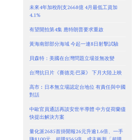
未來4年加稅削支2668億 4月最低工資加
4.1%
有望開拍第4集 應特朗普要求重啟
黃海南部部分海域 今起一連8日射擊試驗
貝森特：美國在台灣問題立場並無改變
台灣抗日片《賽德克·巴萊》 下月大陸上映
高市︰日本無立場認定台地位 有責任與中國
對話
中歐官員通話再談安世半導體 中方促荷蘭儘
快提出解決方案
量化派2685首掛開報26元升逾1.6倍、一手
賺8100元 超購9365倍、成主板新「超購