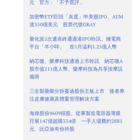
元 官方：「不予置評」
加密幣ETF巨頭「灰度」申美股IPO、AUM
達350億美元 股票代號GRAY
量化派5次遞表終通過港IPO聆訊、擁電商
平台「羊小咩」 首5月溢利1.25億人幣
納芯微、樂摩科技通過上市聆訊 納芯微A
股市值211億人幣、樂摩科技為共享按摩設
備商
三生製藥擬分拆蔓迪股份主板上市 後者專
注皮膚健康及體重管理解決方案
海偉股份9609招股、從事製造電容器薄膜
孖展147億超購334倍 一手入場費約2885
元、比亞迪有份持股