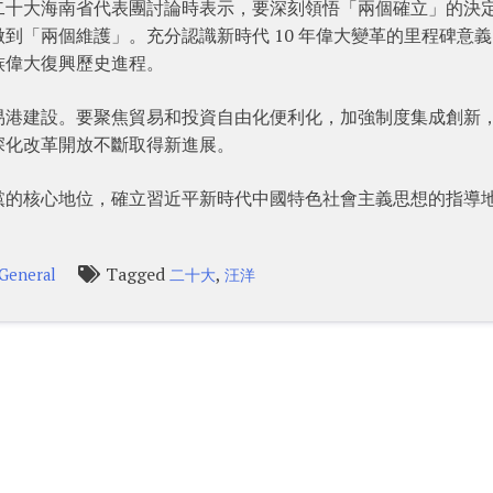
二十大海南省代表團討論時表示，要深刻領悟「兩個確立」的決
到「兩個維護」。充分認識新時代 10 年偉大變革的里程碑意
族偉大復興歷史進程。
易港建設。要聚焦貿易和投資自由化便利化，加強制度集成創新
深化改革開放不斷取得新進展。
黨的核心地位，確立習近平新時代中國特色社會主義思想的指導
Tagged
,
General
二十大
汪洋