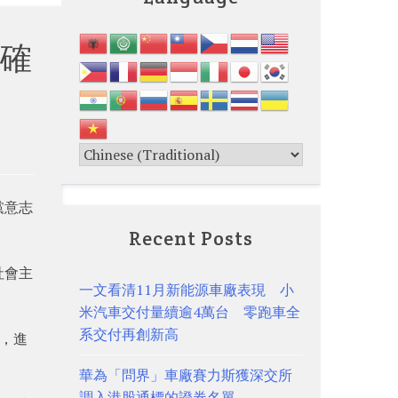
確
黨意志
Recent Posts
社會主
一文看清11月新能源車廠表現 小
米汽車交付量續逾4萬台 零跑車全
系交付再創新高
來，進
華為「問界」車廠賽力斯獲深交所
調入港股通標的證券名單