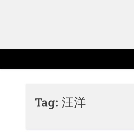
Skip
to
content
Tag:
汪洋