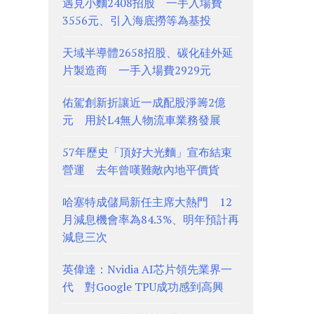
遇見小麵2408招股 一手入場費
3556元、引入海底撈等為基投
天域半導體2658招股、碳化硅外延
片製造商 一手入場費2929元
佑駕創新折讓近一成配股淨籌2億
元 用於L4無人物流車業務發展
57年歷史「頂好大光麵」宣布結束
營運 去年曾嘆難敵內地平價貨
哈塞特成儲局新任主席大熱門 12
月減息機會率為84.3%、明年預計再
減息三次
英偉達：Nvidia AI芯片領先業界一
代 對Google TPU成功感到高興