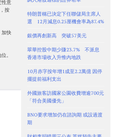
定性意
義，按
特朗普稱已決定下任聯儲局主席人
選 12月減息0.25厘機會率為87.4%
，加快
銀價再創新高 突破57美元
翠華控股中期少賺23.7% 不派息
地位。
香港市場收入升惟內地跌
10月赤字按年增1成至2.2萬億 因停
擺提前福利支出
外國旅客訪國家公園收費增逾700元
「符合美國優先」
BNO要求增加仍在諮詢期 或設過渡
期
財相李韻晴周三公布 英媒預告主要