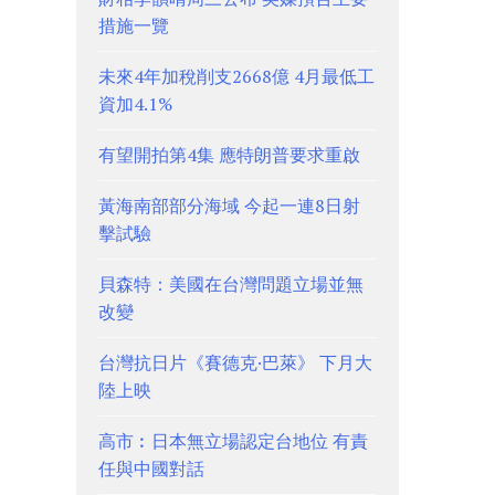
措施一覽
未來4年加稅削支2668億 4月最低工
資加4.1%
有望開拍第4集 應特朗普要求重啟
黃海南部部分海域 今起一連8日射
擊試驗
貝森特：美國在台灣問題立場並無
改變
台灣抗日片《賽德克·巴萊》 下月大
陸上映
高市︰日本無立場認定台地位 有責
任與中國對話