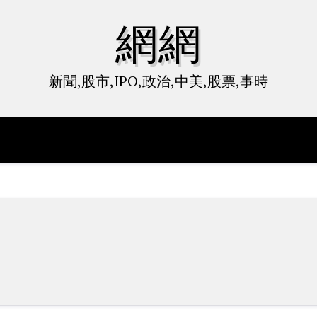
網網
新聞,股市,IPO,政治,中美,股票,事時