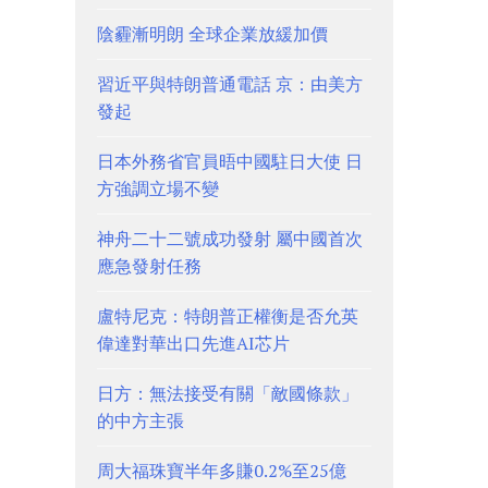
陰霾漸明朗 全球企業放緩加價
習近平與特朗普通電話 京：由美方
發起
日本外務省官員晤中國駐日大使 日
方強調立場不變
神舟二十二號成功發射 屬中國首次
應急發射任務
盧特尼克：特朗普正權衡是否允英
偉達對華出口先進AI芯片
日方：無法接受有關「敵國條款」
的中方主張
周大福珠寶半年多賺0.2%至25億