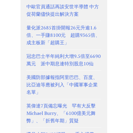
中歐官員通話再談安世半導體 中方
促荷蘭儘快提出解決方案
量化派2685首掛開報26元升逾1.6
倍、一手賺8100元 超購9365倍、
成主板新「超購王」
冠忠巴士半年純利大增9.5倍至6690
萬元 派中期息連特別股息10仙
美國防部據報指阿里巴巴、百度、
比亞迪等應被列入「中國軍事企業
名單」
英偉達7頁備忘曝光 罕有大反擊
Michael Burry、「6100億美元舞
弊」、「折舊年期」質疑