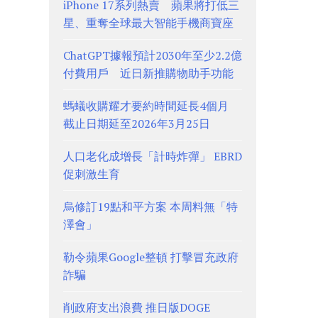
iPhone 17系列熱賣 蘋果將打低三
星、重奪全球最大智能手機商寶座
ChatGPT據報預計2030年至少2.2億
付費用戶 近日新推購物助手功能
螞蟻收購耀才要約時間延長4個月
截止日期延至2026年3月25日
人口老化成增長「計時炸彈」 EBRD
促刺激生育
烏修訂19點和平方案 本周料無「特
澤會」
勒令蘋果Google整頓 打擊冒充政府
詐騙
削政府支出浪費 推日版DOGE