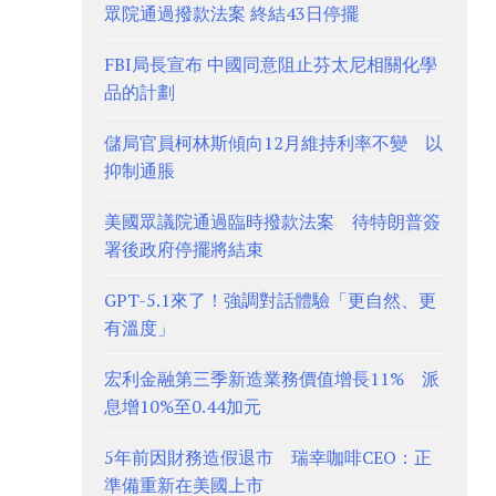
眾院通過撥款法案 終結43日停擺
FBI局長宣布 中國同意阻止芬太尼相關化學
品的計劃
儲局官員柯林斯傾向12月維持利率不變 以
抑制通脹
美國眾議院通過臨時撥款法案 待特朗普簽
署後政府停擺將結束
GPT-5.1來了！強調對話體驗「更自然、更
有溫度」
宏利金融第三季新造業務價值增長11% 派
息增10%至0.44加元
5年前因財務造假退市 瑞幸咖啡CEO：正
準備重新在美國上市