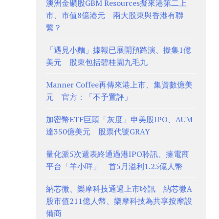
澳洲金礦股GBM Resources擬來港第二上
市、市值8億港元 兩大股東與香港有聯
繫？
「遇見小麵」據報已展開預路演、擬集1億
美元 股東包括碧桂園九毛九
Manner Coffee再傳來港上市、集資數億美
元 官方：「不予置評」
加密幣ETF巨頭「灰度」申美股IPO、AUM
達350億美元 股票代號GRAY
量化派5次遞表終通過港IPO聆訊、擁電商
平台「羊小咩」 首5月溢利1.25億人幣
納芯微、樂摩科技通過上市聆訊 納芯微A
股市值211億人幣、樂摩科技為共享按摩設
備商