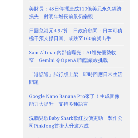
美財長：43日停擺造成110億美元永久經濟
損失 對明年增長前景仍樂觀
日圓兌港元4.97算 日政府顧問：日本可積
極干預支撐日圓、或跌至160前就出手
Sam Altman內部信曝光：AI領先優勢收
窄 Gemini 令OpenAI面臨嚴峻挑戰
「港話通」試行版上架 即時回應日常生活
問題
Google Nano Banana Pro來了！生成圖像
能力大提升 支持多種語言
洗腦兒歌Baby Shark歌紅股價更勁 製作公
司Pinkfong首掛大升逾六成