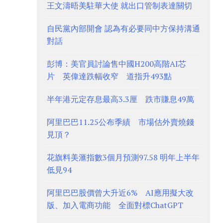
王文濤晤美駐華大使 就出口管制表達關切
自民黨內部開會 認為有必要同中方保持溝通
對話
彭博：美官員討論售中國H200高階AI芯
片 英偉達跌幅收窄 道指升493點
半年港元定存息最高3.3厘 跌市賺息49萬
阿里巴巴11.25公布季績 市場估外賣燒錢
見頂？
花旗料美滙指數3個月預測97.58 明年上半年
低見94
阿里巴巴股價曾大升近6% AI應用擬大改
版、加入電商功能 全面對標ChatGPT