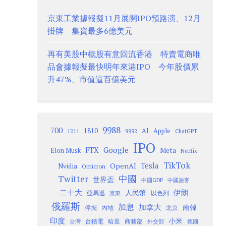
京東工業據報擬11月展開IPO預路演、12月
掛牌 集資最多6億美元
再有美股中概股有意回流香港 特賣電商唯
品會據報擬最快明年來港IPO 今年股價累
升47%、市值逼百億美元
9988
700
1810
AI
Apple
1211
9992
ChatGPT
IPO
Google
FTX
Meta
Elon Musk
Netflix
TikTok
Tesla
OpenAI
Nvidia
Omicron
Twitter
中國
世界盃
中國GDP
中國旅客
二十大
伊朗
人民幣
以色列
亞馬遜
京東
俄羅斯
加息
加拿大
南韓
內地
停擺
北京
印度
小米
台灣
台積電
哈里
商務部
外交部
德國