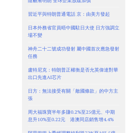
陰霾漸明朗 全球企業放緩加價
習近平與特朗普通電話 京：由美方發起
日本外務省官員晤中國駐日大使 日方強調立
場不變
神舟二十二號成功發射 屬中國首次應急發射
任務
盧特尼克：特朗普正權衡是否允英偉達對華
出口先進AI芯片
日方：無法接受有關「敵國條款」的中方主
張
周大福珠寶半年多賺0.2%至25億元、中期
息升10%至0.22元 港澳同店銷售增4.4%