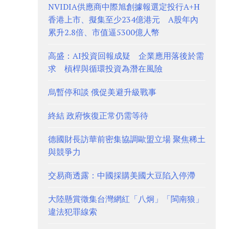
NVIDIA供應商中際旭創據報選定投行A+H
香港上市、擬集至少234億港元 A股年內
累升2.8倍、市值逼5300億人幣
高盛：AI投資回報成疑 企業應用落後於需
求 槓桿與循環投資為潛在風險
烏暫停和談 俄促美避升級戰事
終結 政府恢復正常仍需等待
德國財長訪華前密集協調歐盟立場 聚焦稀土
與競爭力
交易商透露：中國採購美國大豆陷入停滯
大陸懸賞徵集台灣網紅「八炯」「閩南狼」
違法犯罪線索