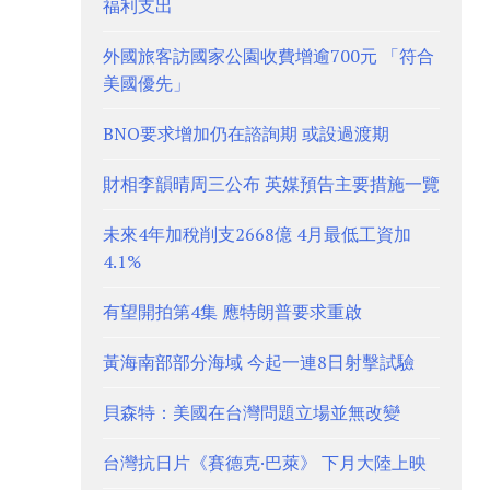
福利支出
外國旅客訪國家公園收費增逾700元 「符合
美國優先」
BNO要求增加仍在諮詢期 或設過渡期
財相李韻晴周三公布 英媒預告主要措施一覽
未來4年加稅削支2668億 4月最低工資加
4.1%
有望開拍第4集 應特朗普要求重啟
黃海南部部分海域 今起一連8日射擊試驗
貝森特：美國在台灣問題立場並無改變
台灣抗日片《賽德克·巴萊》 下月大陸上映