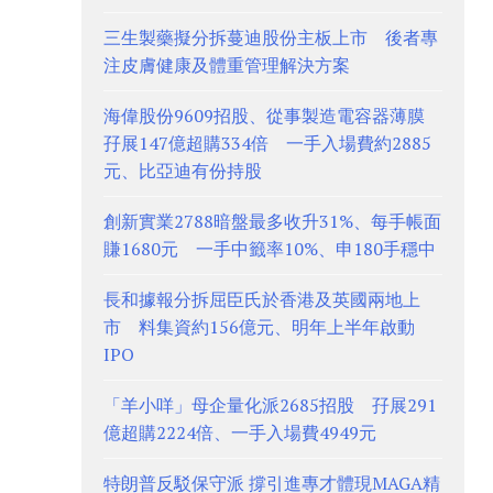
三生製藥擬分拆蔓迪股份主板上市 後者專
注皮膚健康及體重管理解決方案
海偉股份9609招股、從事製造電容器薄膜
孖展147億超購334倍 一手入場費約2885
元、比亞迪有份持股
創新實業2788暗盤最多收升31%、每手帳面
賺1680元 一手中籤率10%、申180手穩中
長和據報分拆屈臣氏於香港及英國兩地上
市 料集資約156億元、明年上半年啟動
IPO
「羊小咩」母企量化派2685招股 孖展291
億超購2224倍、一手入場費4949元
特朗普反駁保守派 撐引進專才體現MAGA精