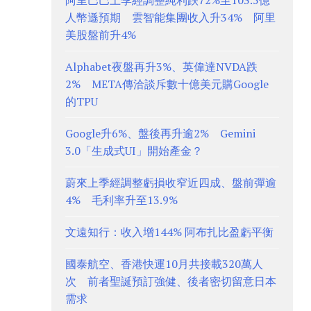
阿里巴巴上季經調整純利跌72%至103.5億
人幣遜預期 雲智能集團收入升34% 阿里
美股盤前升4%
Alphabet夜盤再升3%、英偉達NVDA跌
2% META傳洽談斥數十億美元購Google
的TPU
Google升6%、盤後再升逾2% Gemini
3.0「生成式UI」開始產金？
蔚來上季經調整虧損收窄近四成、盤前彈逾
4% 毛利率升至13.9%
文遠知行：收入增144% 阿布扎比盈虧平衡
國泰航空、香港快運10月共接載320萬人
次 前者聖誕預訂強健、後者密切留意日本
需求