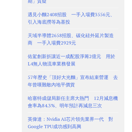
期」質疑
遇見小麵2408招股 一手入場費3556元、
引入海底撈等為基投
天域半導體2658招股、碳化硅外延片製造
商 一手入場費2929元
佑駕創新折讓近一成配股淨籌2億元 用於
L4無人物流車業務發展
57年歷史「頂好大光麵」宣布結束營運 去
年曾嘆難敵內地平價貨
哈塞特成儲局新任主席大熱門 12月減息機
會率為84.3%、明年預計再減息三次
英偉達：Nvidia AI芯片領先業界一代 對
Google TPU成功感到高興