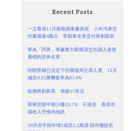
Recent Posts
一文看清11月新能源車廠表現 小米汽車交
付量續逾4萬台 零跑車全系交付再創新高
華為「問界」車廠賽力斯獲深交所調入港股
通標的證券名單
特朗普稱已決定下任聯儲局主席人選 12月
減息0.25厘機會率為87.4%
銀價再創新高 突破57美元
翠華控股中期少賺23.7% 不派息 香港市
場收入升惟內地跌
10月赤字按年增1成至2.2萬億 因停擺提前