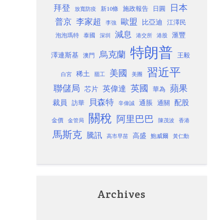
日本
拜登
施政報告
日圓
新10條
放寬防疫
歐盟
普京
李家超
比亞迪
江澤民
李強
減息
滙豐
泡泡瑪特
泰國
深圳
港股
港交所
特朗普
烏克蘭
澤連斯基
澳門
王毅
習近平
美國
稀土
白宮
罷工
美團
聯儲局
蘋果
英國
英偉達
芯片
華為
貝森特
裁員
配股
通脹
訪華
通關
辛偉誠
關稅
阿里巴巴
金價
金管局
香港
陳茂波
馬斯克
騰訊
高盛
高市早苗
鮑威爾
黃仁勳
Archives