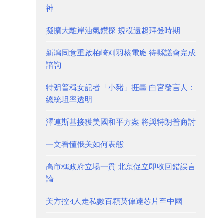
神
擬擴大離岸油氣鑽探 規模遠超拜登時期
新潟同意重啟柏崎刈羽核電廠 待縣議會完成
諮詢
特朗普稱女記者「小豬」捱轟 白宮發言人：
總統坦率透明
澤連斯基接獲美國和平方案 將與特朗普商討
一文看懂俄美如何表態
高市稱政府立場一貫 北京促立即收回錯誤言
論
美方控4人走私數百顆英偉達芯片至中國