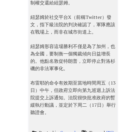
制權交還給紐瑟姆。
紐瑟姆於社交平台X（前稱Twitter）發
文，指下級法院的判決確認了，軍隊應該
在戰場上，而非在城市街道上。
紐瑟姆形容這場勝利不僅是為了加州，也
為全國，要制衡一個獨裁傾向日益增長
的。他點名敦促特朗普，立即停止對洛杉
磯的非法軍事化。
布雷耶的命令有效期至當地時間周五（13
日）中午，但政府立即向第九巡迴上訴法
院提交上訴通知。法院很快批准政府的暫
緩執行動議，並定於下周二（17日）舉行
聽證會。