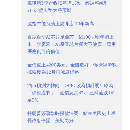
騰訊第3季營收按年增15% 經調整純利
705.5億人幣大勝預期
滬指午後持續上揚 刷新10年新高
百度自研AI芯片昆侖芯「M100」明年初上
市 李彥宏：AI產業芯片獨大不健康、應用
層應創百倍價值
金價重上4200美元、金股造好 憧憬經濟數
據恢復為12月再減息鋪路
油市預測大轉向、OPEC改為預計明年略為
「供應過剩」 油價急跌4%、三桶油跌1%
至3%
特朗普簽署臨時撥款法案 結束美國史上最
長政府停擺 美期向好