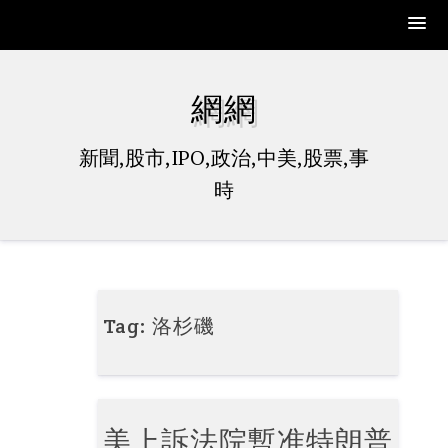
Skip
to
網網
content
新聞,股市,IPO,政治,中美,股票,事
時
Tag:
洛杉磯
美上訴法院暫准特朗普