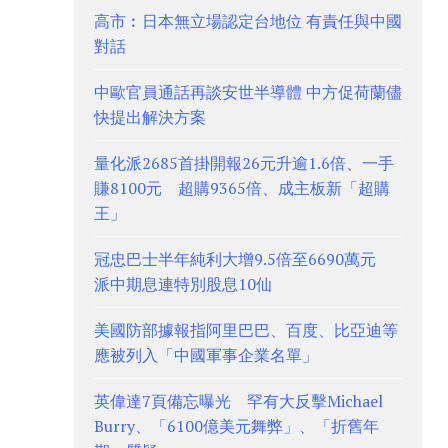
高市︰日本無立場認定台地位 有責任與中國
對話
中歐官員通話再談安世半導體 中方促荷蘭儘
快提出解決方案
量化派2685首掛開報26元升逾1.6倍、一手
賺8100元 超購9365倍、成主板新「超購
王」
冠忠巴士半年純利大增9.5倍至6690萬元
派中期息連特別股息10仙
美國防部據報指阿里巴巴、百度、比亞迪等
應被列入「中國軍事企業名單」
英偉達7頁備忘曝光 罕有大反擊Michael
Burry、「6100億美元舞弊」、「折舊年