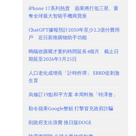
iPhone 17系列熱賣 蘋果將打低三星、重
奪全球最大智能手機商寶座
ChatGPT據報預計2030年至少2.2億付費用
戶 近日新推購物助手功能
螞蟻收購耀才要約時間延長4個月 截止日
期延至2026年3月25日
人口老化成增長「計時炸彈」 EBRD促刺激
生育
烏修訂19點和平方案 本周料無「特澤會」
勒令蘋果Google整頓 打擊冒充政府詐騙
削政府支出浪費 推日版DOGE