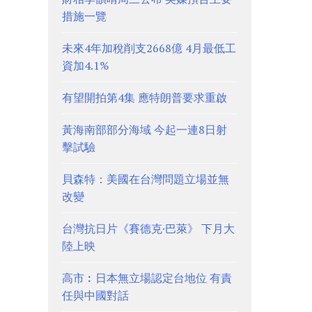
措施一覽
未來4年加稅削支2668億 4月最低工
資加4.1%
有望開拍第4集 應特朗普要求重啟
黃海南部部分海域 今起一連8日射
擊試驗
貝森特：美國在台灣問題立場並無
改變
台灣抗日片《賽德克·巴萊》 下月大
陸上映
高市︰日本無立場認定台地位 有責
任與中國對話