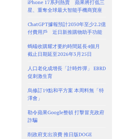
iPhone 17系列熱賣 蘋果將打低三
星、重奪全球最大智能手機商寶座
ChatGPT據報預計2030年至少2.2億
付費用戶 近日新推購物助手功能
螞蟻收購耀才要約時間延長4個月
截止日期延至2026年3月25日
人口老化成增長「計時炸彈」 EBRD
促刺激生育
烏修訂19點和平方案 本周料無「特
澤會」
勒令蘋果Google整頓 打擊冒充政府
詐騙
削政府支出浪費 推日版DOGE