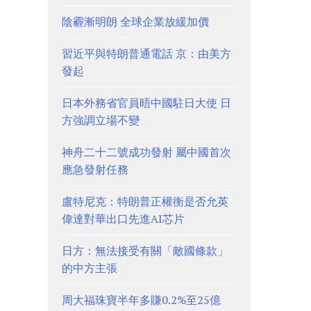
陰霾漸明朗 全球企業放緩加價
習近平與特朗普通電話 京：由美方
發起
日本外務省官員晤中國駐日大使 日
方強調立場不變
神舟二十二號成功發射 屬中國首次
應急發射任務
盧特尼克：特朗普正權衡是否允英
偉達對華出口先進AI芯片
日方：無法接受有關「敵國條款」
的中方主張
周大福珠寶半年多賺0.2%至25億