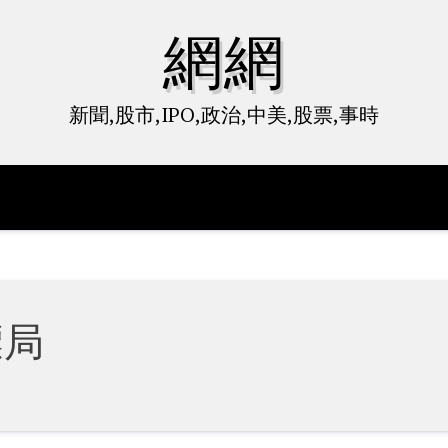
網網
新聞,股市,IPO,政治,中美,股票,事時
標局