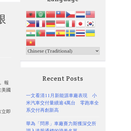
限
Recent Posts
。報
在美國
一文看清11月新能源車廠表現 小
米汽車交付量續逾4萬台 零跑車全
系交付再創新高
方立即
華為「問界」車廠賽力斯獲深交所
調入港股通標的證券名單