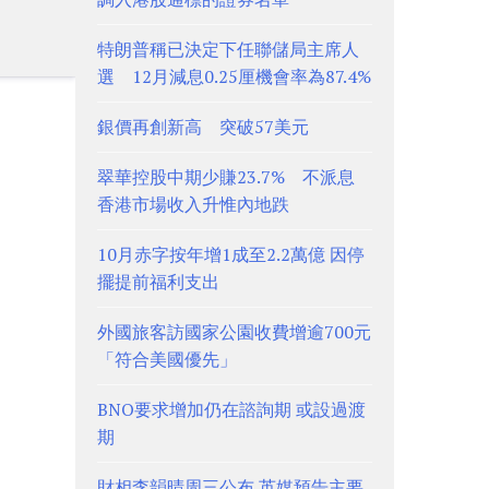
特朗普稱已決定下任聯儲局主席人
選 12月減息0.25厘機會率為87.4%
銀價再創新高 突破57美元
翠華控股中期少賺23.7% 不派息
香港市場收入升惟內地跌
10月赤字按年增1成至2.2萬億 因停
擺提前福利支出
外國旅客訪國家公園收費增逾700元
「符合美國優先」
BNO要求增加仍在諮詢期 或設過渡
期
財相李韻晴周三公布 英媒預告主要