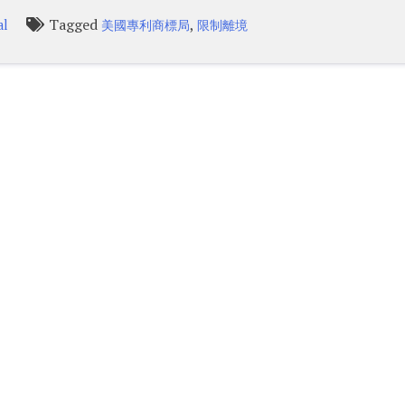
Tagged
,
al
美國專利商標局
限制離境