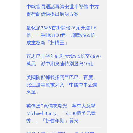
中歐官員通話再談安世半導體 中方
促荷蘭儘快提出解決方案
量化派2685首掛開報26元升逾1.6
倍、一手賺8100元 超購9365倍、
成主板新「超購王」
冠忠巴士半年純利大增9.5倍至6690
萬元 派中期息連特別股息10仙
美國防部據報指阿里巴巴、百度、
比亞迪等應被列入「中國軍事企業
名單」
英偉達7頁備忘曝光 罕有大反擊
Michael Burry、「6100億美元舞
弊」、「折舊年期」質疑