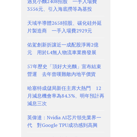
遇見小麵2408招股 一手入場費
3556元、引入海底撈等為基投
天域半導體2658招股、碳化硅外延
片製造商 一手入場費2929元
佑駕創新折讓近一成配股淨籌2億
元 用於L4無人物流車業務發展
57年歷史「頂好大光麵」宣布結束
營運 去年曾嘆難敵內地平價貨
哈塞特成儲局新任主席大熱門 12
月減息機會率為84.3%、明年預計再
減息三次
英偉達：Nvidia AI芯片領先業界一
代 對Google TPU成功感到高興