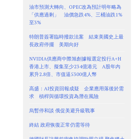
油市預測大轉向、OPEC改為預計明年略為
「供應過剩」 油價急跌4%、三桶油跌1%
至3%
特朗普簽署臨時撥款法案 結束美國史上最
長政府停擺 美期向好
NVIDIA供應商中際旭創據報選定投行A+H
香港上市、擬集至少234億港元 A股年內
累升2.8倍、市值逼5300億人幣
高盛：AI投資回報成疑 企業應用落後於需
求 槓桿與循環投資為潛在風險
烏暫停和談 俄促美避升級戰事
終結 政府恢復正常仍需等待