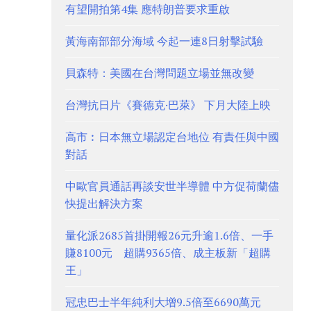
有望開拍第4集 應特朗普要求重啟
黃海南部部分海域 今起一連8日射擊試驗
貝森特：美國在台灣問題立場並無改變
台灣抗日片《賽德克·巴萊》 下月大陸上映
高市︰日本無立場認定台地位 有責任與中國
對話
中歐官員通話再談安世半導體 中方促荷蘭儘
快提出解決方案
量化派2685首掛開報26元升逾1.6倍、一手
賺8100元 超購9365倍、成主板新「超購
王」
冠忠巴士半年純利大增9.5倍至6690萬元