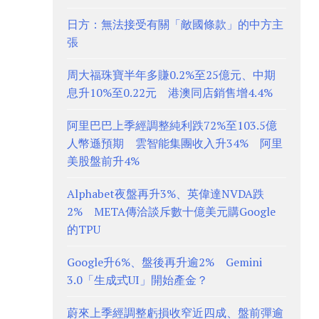
日方：無法接受有關「敵國條款」的中方主
張
周大福珠寶半年多賺0.2%至25億元、中期
息升10%至0.22元 港澳同店銷售增4.4%
阿里巴巴上季經調整純利跌72%至103.5億
人幣遜預期 雲智能集團收入升34% 阿里
美股盤前升4%
Alphabet夜盤再升3%、英偉達NVDA跌
2% META傳洽談斥數十億美元購Google
的TPU
Google升6%、盤後再升逾2% Gemini
3.0「生成式UI」開始產金？
蔚來上季經調整虧損收窄近四成、盤前彈逾