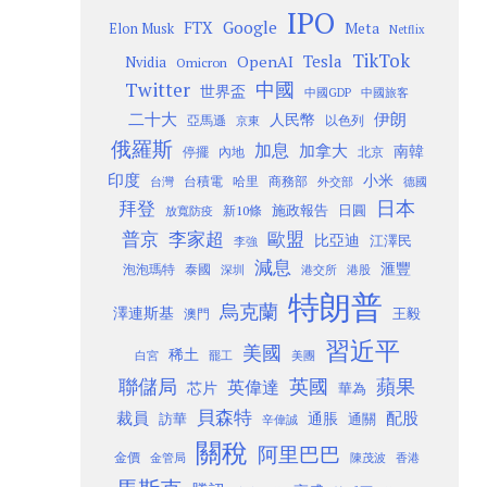
IPO
Google
FTX
Meta
Elon Musk
Netflix
TikTok
Tesla
OpenAI
Nvidia
Omicron
Twitter
中國
世界盃
中國GDP
中國旅客
二十大
伊朗
人民幣
以色列
亞馬遜
京東
俄羅斯
加息
加拿大
南韓
內地
停擺
北京
印度
小米
台灣
台積電
哈里
商務部
外交部
德國
日本
拜登
施政報告
日圓
新10條
放寬防疫
歐盟
普京
李家超
比亞迪
江澤民
李強
減息
滙豐
泡泡瑪特
泰國
深圳
港股
港交所
特朗普
烏克蘭
澤連斯基
澳門
王毅
習近平
美國
稀土
白宮
罷工
美團
聯儲局
蘋果
英國
英偉達
芯片
華為
貝森特
裁員
配股
通脹
訪華
通關
辛偉誠
關稅
阿里巴巴
金價
金管局
香港
陳茂波