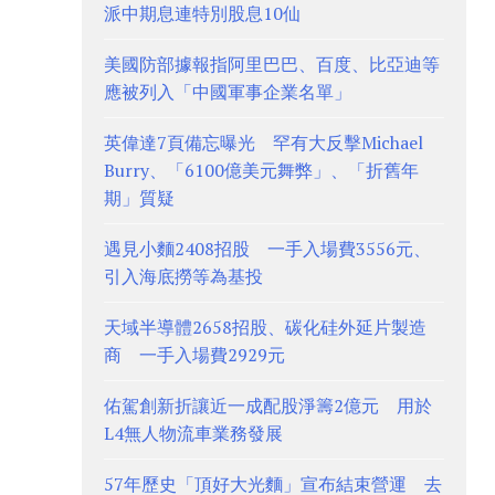
派中期息連特別股息10仙
美國防部據報指阿里巴巴、百度、比亞迪等
應被列入「中國軍事企業名單」
英偉達7頁備忘曝光 罕有大反擊Michael
Burry、「6100億美元舞弊」、「折舊年
期」質疑
遇見小麵2408招股 一手入場費3556元、
引入海底撈等為基投
天域半導體2658招股、碳化硅外延片製造
商 一手入場費2929元
佑駕創新折讓近一成配股淨籌2億元 用於
L4無人物流車業務發展
57年歷史「頂好大光麵」宣布結束營運 去