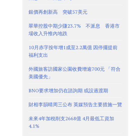
銀價再創新高 突破57美元
翠華控股中期少賺23.7% 不派息 香港市
場收入升惟內地跌
10月赤字按年增1成至2.2萬億 因停擺提前
福利支出
外國旅客訪國家公園收費增逾700元 「符合
美國優先」
BNO要求增加仍在諮詢期 或設過渡期
財相李韻晴周三公布 英媒預告主要措施一覽
未來4年加稅削支2668億 4月最低工資加
4.1%