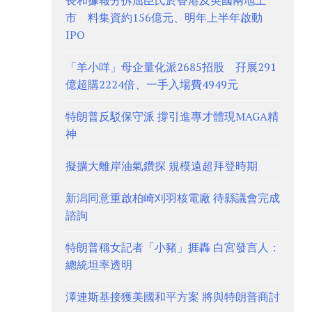
長和據報分拆屈臣氏於香港及英國兩地上
市 料集資約156億元、明年上半年啟動
IPO
「羊小咩」母企量化派2685招股 孖展291
億超購2224倍、一手入場費4949元
特朗普反駁保守派 撐引進專才體現MAGA精
神
擬擴大離岸油氣鑽探 規模遠超拜登時期
新潟同意重啟柏崎刈羽核電廠 待縣議會完成
諮詢
特朗普稱女記者「小豬」捱轟 白宮發言人：
總統坦率透明
澤連斯基接獲美國和平方案 將與特朗普商討