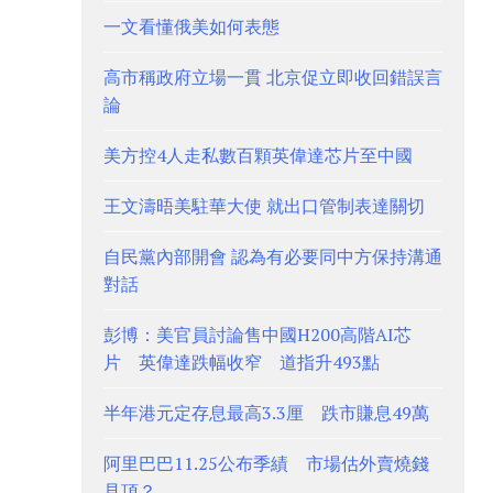
一文看懂俄美如何表態
高市稱政府立場一貫 北京促立即收回錯誤言
論
美方控4人走私數百顆英偉達芯片至中國
王文濤晤美駐華大使 就出口管制表達關切
自民黨內部開會 認為有必要同中方保持溝通
對話
彭博：美官員討論售中國H200高階AI芯
片 英偉達跌幅收窄 道指升493點
半年港元定存息最高3.3厘 跌市賺息49萬
阿里巴巴11.25公布季績 市場估外賣燒錢
見頂？