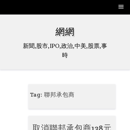
Skip
to
網網
content
新聞,股市,IPO,政治,中美,股票,事
時
Tag:
聯邦承包商
取消聯邦承包商138元