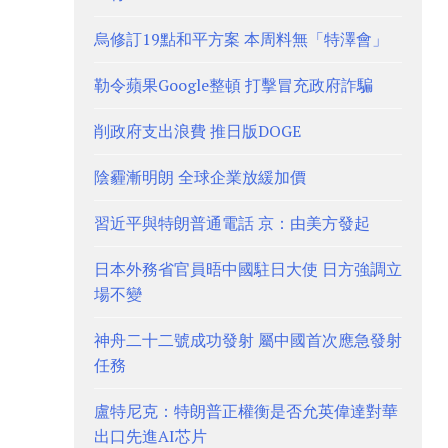
烏修訂19點和平方案 本周料無「特澤會」
勒令蘋果Google整頓 打擊冒充政府詐騙
削政府支出浪費 推日版DOGE
陰霾漸明朗 全球企業放緩加價
習近平與特朗普通電話 京：由美方發起
日本外務省官員晤中國駐日大使 日方強調立
場不變
神舟二十二號成功發射 屬中國首次應急發射
任務
盧特尼克：特朗普正權衡是否允英偉達對華
出口先進AI芯片