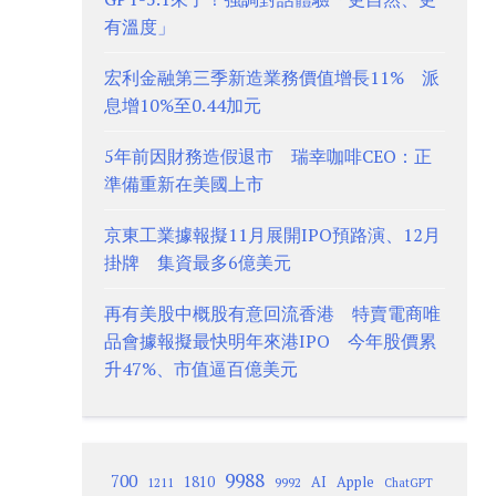
有溫度」
宏利金融第三季新造業務價值增長11% 派
息增10%至0.44加元
5年前因財務造假退市 瑞幸咖啡CEO：正
準備重新在美國上市
京東工業據報擬11月展開IPO預路演、12月
掛牌 集資最多6億美元
再有美股中概股有意回流香港 特賣電商唯
品會據報擬最快明年來港IPO 今年股價累
升47%、市值逼百億美元
9988
700
1810
AI
Apple
1211
9992
ChatGPT