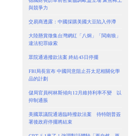
德國財長訪華前密集協調歐盟立場 聚焦稀土
與競爭力
交易商透露：中國採購美國大豆陷入停滯
大陸懸賞徵集台灣網紅「八炯」「閩南狼」
違法犯罪線索
眾院通過撥款法案 終結43日停擺
FBI局長宣布 中國同意阻止芬太尼相關化學
品的計劃
儲局官員柯林斯傾向12月維持利率不變 以
抑制通脹
美國眾議院通過臨時撥款法案 待特朗普簽
署後政府停擺將結束
GPT-5.1來了！強調對話體驗「更自然、更