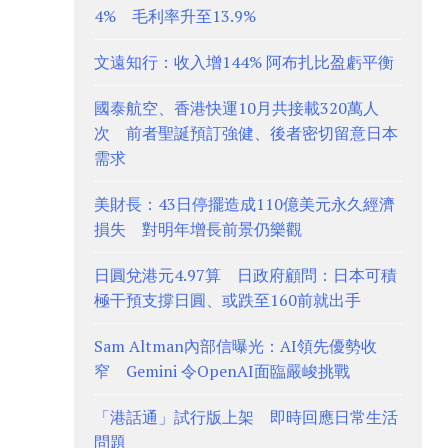
4% 毛利率升至13.9%
文遠知行：收入增144% 阿布扎比盈虧平衡
國泰航空、香港快運10月共接載320萬人
次 前者聖誕預訂強健、後者密切留意日本
需求
美財長：43日停擺造成110億美元永久經濟
損失 對明年增長前景仍樂觀
日圓兌港元4.97算 日政府顧問：日本可積
極干預支撐日圓、或跌至160前就出手
Sam Altman內部信曝光：AI領先優勢收
窄 Gemini 令OpenAI面臨嚴峻挑戰
「港話通」試行版上架 即時回應日常生活
問題