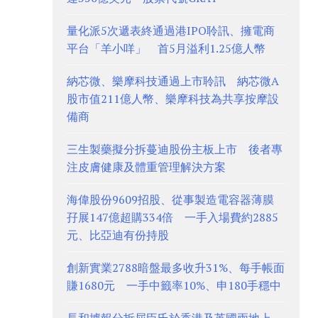
量化派5次遞表終通過港IPO聆訊、擁電商
平台「羊小咩」 首5月溢利1.25億人幣
納芯微、樂摩科技通過上市聆訊 納芯微A
股市值211億人幣、樂摩科技為共享按摩設
備商
三生製藥擬分拆蔓迪股份主板上市 後者專
注皮膚健康及體重管理解決方案
海偉股份9609招股、從事製造電容器薄膜
孖展147億超購334倍 一手入場費約2885
元、比亞迪有份持股
創新實業2788暗盤最多收升31%、每手帳面
賺1680元 一手中籤率10%、申180手穩中