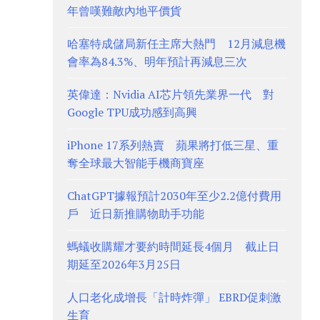
年曾嘆難敵內地平價貨
哈塞特成儲局新任主席大熱門 12月減息機
會率為84.3%、明年預計再減息三次
英偉達：Nvidia AI芯片領先業界一代 對
Google TPU成功感到高興
iPhone 17系列熱賣 蘋果將打低三星、重
奪全球最大智能手機商寶座
ChatGPT據報預計2030年至少2.2億付費用
戶 近日新推購物助手功能
螞蟻收購耀才要約時間延長4個月 截止日
期延至2026年3月25日
人口老化成增長「計時炸彈」 EBRD促刺激
生育