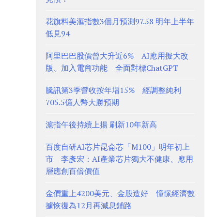
花旗料美滙指數3個月預測97.58 明年上半年
低見94
阿里巴巴股價曾大升近6% AI應用擬大改
版、加入電商功能 全面對標ChatGPT
騰訊第3季營收按年增15% 經調整純利
705.5億人幣大勝預期
滬指午後持續上揚 刷新10年新高
百度自研AI芯片昆侖芯「M100」明年初上
市 李彥宏：AI產業芯片獨大不健康、應用
層應創百倍價值
金價重上4200美元、金股造好 憧憬經濟數
據恢復為12月再減息鋪路