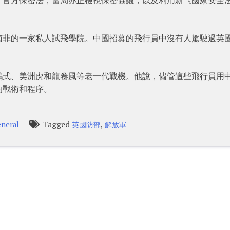
南非的一家私人試飛學院。中國招募的飛行員中沒有人駕駛過英
鷂式、美洲虎和龍卷風等老一代戰機。他說，儘管這些飛行員用
的戰術和程序。
Tagged
,
neral
英國防部
解放軍