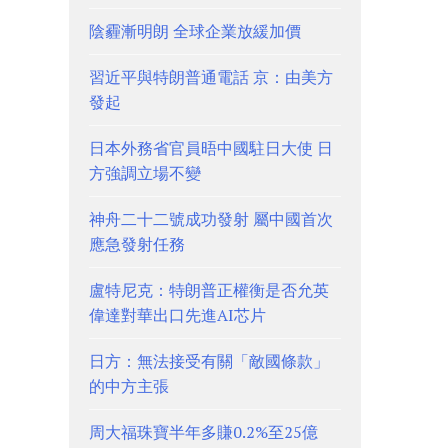
陰霾漸明朗 全球企業放緩加價
習近平與特朗普通電話 京：由美方
發起
日本外務省官員晤中國駐日大使 日
方強調立場不變
神舟二十二號成功發射 屬中國首次
應急發射任務
盧特尼克：特朗普正權衡是否允英
偉達對華出口先進AI芯片
日方：無法接受有關「敵國條款」
的中方主張
周大福珠寶半年多賺0.2%至25億