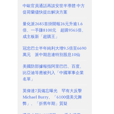
中歐官員通話再談安世半導體 中方
促荷蘭儘快提出解決方案
量化派2685首掛開報26元升逾1.6
倍、一手賺8100元 超購9365倍、
成主板新「超購王」
冠忠巴士半年純利大增9.5倍至6690
萬元 派中期息連特別股息10仙
美國防部據報指阿里巴巴、百度、
比亞迪等應被列入「中國軍事企業
名單」
英偉達7頁備忘曝光 罕有大反擊
Michael Burry、「6100億美元舞
弊」、「折舊年期」質疑