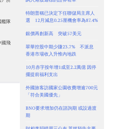
特朗普稱已決定下任聯儲局主席人
選 12月減息0.25厘機會率為87.4%
國艦隊
銀價再創新高 突破57美元
中國飛
翠華控股中期少賺23.7% 不派息
香港市場收入升惟內地跌
10月赤字按年增1成至2.2萬億 因停
擺提前福利支出
外國旅客訪國家公園收費增逾700元
「符合美國優先」
BNO要求增加仍在諮詢期 或設過渡
期
財相李韻晴周三公布 英媒預告主要