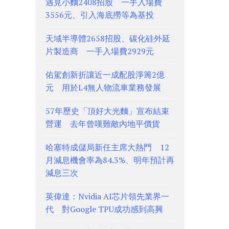
遇見小麵2408招股 一手入場費
3556元、引入海底撈等為基投
天域半導體2658招股、碳化硅外延
片製造商 一手入場費2929元
佑駕創新折讓近一成配股淨籌2億
元 用於L4無人物流車業務發展
57年歷史「頂好大光麵」宣布結束
營運 去年曾嘆難敵內地平價貨
哈塞特成儲局新任主席大熱門 12
月減息機會率為84.3%、明年預計再
減息三次
英偉達：Nvidia AI芯片領先業界一
代 對Google TPU成功感到高興