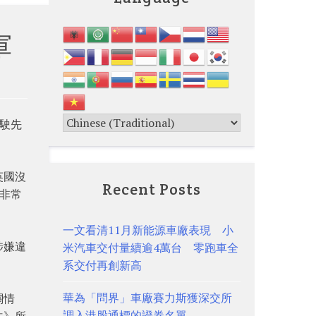
軍
駕駛先
英國沒
Recent Posts
，非常
一文看清11月新能源車廠表現 小
涉嫌違
米汽車交付量續逾4萬台 零跑車全
系交付再創新高
華為「問界」車廠賽力斯獲深交所
關情
調入港股通標的證券名單
法》所