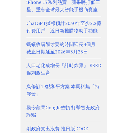
iPhone 17系列熱賣 蘋果將打低三
星、重奪全球最大智能手機商寶座
ChatGPT據報預計2030年至少2.2億
付費用戶 近日新推購物助手功能
螞蟻收購耀才要約時間延長4個月
截止日期延至2026年3月25日
人口老化成增長「計時炸彈」 EBRD
促刺激生育
烏修訂19點和平方案 本周料無「特
澤會」
勒令蘋果Google整頓 打擊冒充政府
詐騙
削政府支出浪費 推日版DOGE