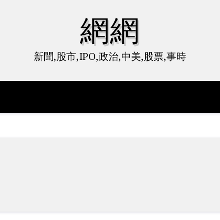
網網
新聞,股市,IPO,政治,中美,股票,事時