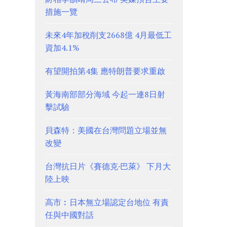
措施一覽
未來4年加稅削支2668億 4月最低工
資加4.1%
有望開拍第4集 應特朗普要求重啟
黃海南部部分海域 今起一連8日射
擊試驗
貝森特：美國在台灣問題立場並無
改變
台灣抗日片《賽德克·巴萊》 下月大
陸上映
高市︰日本無立場認定台地位 有責
任與中國對話