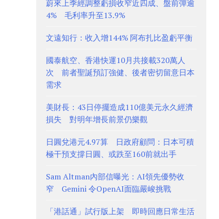
蔚來上季經調整虧損收窄近四成、盤前彈逾
4% 毛利率升至13.9%
文遠知行：收入增144% 阿布扎比盈虧平衡
國泰航空、香港快運10月共接載320萬人
次 前者聖誕預訂強健、後者密切留意日本
需求
美財長：43日停擺造成110億美元永久經濟
損失 對明年增長前景仍樂觀
日圓兌港元4.97算 日政府顧問：日本可積
極干預支撐日圓、或跌至160前就出手
Sam Altman內部信曝光：AI領先優勢收
窄 Gemini 令OpenAI面臨嚴峻挑戰
「港話通」試行版上架 即時回應日常生活