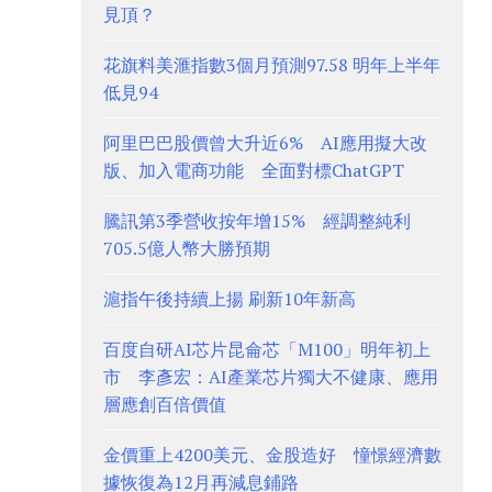
見頂？
花旗料美滙指數3個月預測97.58 明年上半年
低見94
阿里巴巴股價曾大升近6% AI應用擬大改
版、加入電商功能 全面對標ChatGPT
騰訊第3季營收按年增15% 經調整純利
705.5億人幣大勝預期
滬指午後持續上揚 刷新10年新高
百度自研AI芯片昆侖芯「M100」明年初上
市 李彥宏：AI產業芯片獨大不健康、應用
層應創百倍價值
金價重上4200美元、金股造好 憧憬經濟數
據恢復為12月再減息鋪路