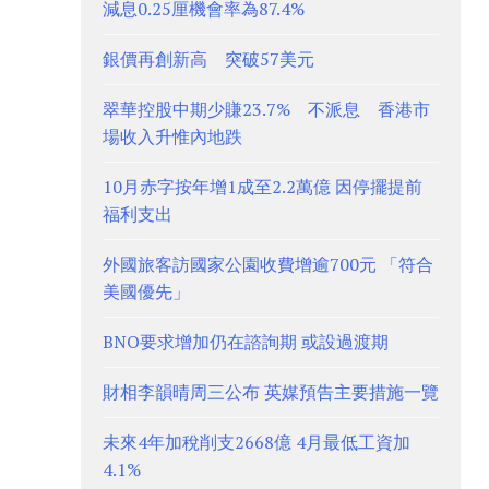
減息0.25厘機會率為87.4%
銀價再創新高 突破57美元
翠華控股中期少賺23.7% 不派息 香港市
場收入升惟內地跌
10月赤字按年增1成至2.2萬億 因停擺提前
福利支出
外國旅客訪國家公園收費增逾700元 「符合
美國優先」
BNO要求增加仍在諮詢期 或設過渡期
財相李韻晴周三公布 英媒預告主要措施一覽
未來4年加稅削支2668億 4月最低工資加
4.1%