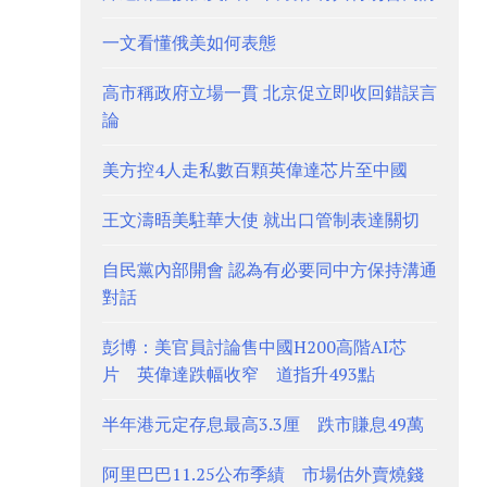
一文看懂俄美如何表態
高市稱政府立場一貫 北京促立即收回錯誤言
論
美方控4人走私數百顆英偉達芯片至中國
王文濤晤美駐華大使 就出口管制表達關切
自民黨內部開會 認為有必要同中方保持溝通
對話
彭博：美官員討論售中國H200高階AI芯
片 英偉達跌幅收窄 道指升493點
半年港元定存息最高3.3厘 跌市賺息49萬
阿里巴巴11.25公布季績 市場估外賣燒錢