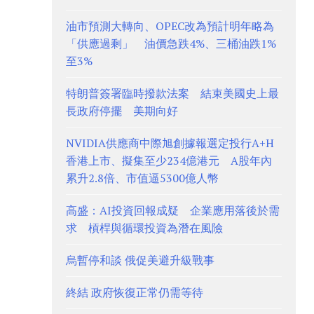
油市預測大轉向、OPEC改為預計明年略為
「供應過剩」 油價急跌4%、三桶油跌1%
至3%
特朗普簽署臨時撥款法案 結束美國史上最
長政府停擺 美期向好
NVIDIA供應商中際旭創據報選定投行A+H
香港上市、擬集至少234億港元 A股年內
累升2.8倍、市值逼5300億人幣
高盛：AI投資回報成疑 企業應用落後於需
求 槓桿與循環投資為潛在風險
烏暫停和談 俄促美避升級戰事
終結 政府恢復正常仍需等待