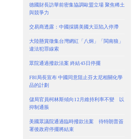
德國財長訪華前密集協調歐盟立場 聚焦稀土
與競爭力
交易商透露：中國採購美國大豆陷入停滯
大陸懸賞徵集台灣網紅「八炯」「閩南狼」
違法犯罪線索
眾院通過撥款法案 終結43日停擺
FBI局長宣布 中國同意阻止芬太尼相關化學
品的計劃
儲局官員柯林斯傾向12月維持利率不變 以
抑制通脹
美國眾議院通過臨時撥款法案 待特朗普簽
署後政府停擺將結束