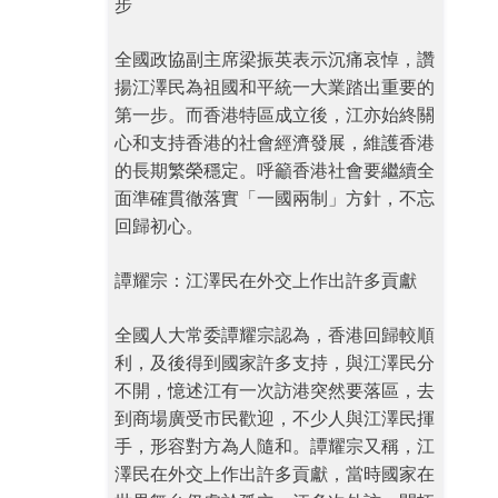
步
全國政協副主席梁振英表示沉痛哀悼，讚
揚江澤民為祖國和平統一大業踏出重要的
第一步。而香港特區成立後，江亦始終關
心和支持香港的社會經濟發展，維護香港
的長期繁榮穩定。呼籲香港社會要繼續全
面準確貫徹落實「一國兩制」方針，不忘
回歸初心。
譚耀宗：江澤民在外交上作出許多貢獻
全國人大常委譚耀宗認為，香港回歸較順
利，及後得到國家許多支持，與江澤民分
不開，憶述江有一次訪港突然要落區，去
到商場廣受市民歡迎，不少人與江澤民揮
手，形容對方為人隨和。譚耀宗又稱，江
澤民在外交上作出許多貢獻，當時國家在