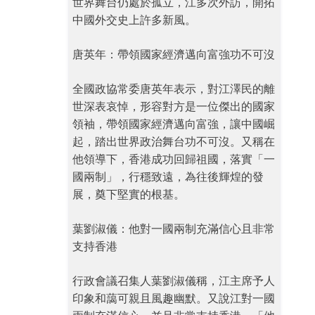
世界舞台仍處於孤立，江多次外訪，開拓
中國外交史上許多新風。
唐英年：帶領國家經濟邁向富強功不可沒
全國政協常委唐英年表示，對江澤民的離
世深表哀悼，形容對方是一位傑出的國家
領袖，帶領國家經濟邁向富強，讓中國崛
起，踏出世界政治舞台功不可沒。又稱在
他領導下，香港成功回歸祖國，落實「一
國兩制」，行穩致遠，為往後輝煌的發
展，奠下堅實的根基。
葉劉淑儀：他對一國兩制充滿信心且非常
支持香港
行政會議召集人葉劉淑儀稱，江主席予人
印象和藹可親且風趣幽默。又說江對一國