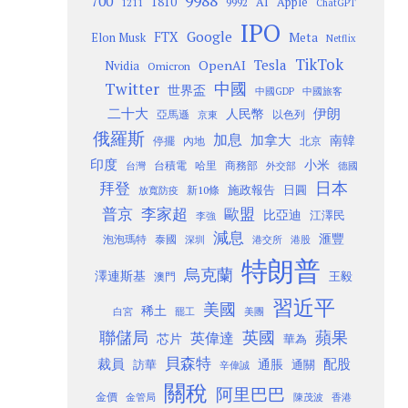
9988
700
1810
AI
Apple
1211
9992
ChatGPT
IPO
Google
FTX
Meta
Elon Musk
Netflix
TikTok
Tesla
OpenAI
Nvidia
Omicron
Twitter
中國
世界盃
中國GDP
中國旅客
二十大
伊朗
人民幣
以色列
亞馬遜
京東
俄羅斯
加息
加拿大
南韓
內地
停擺
北京
印度
小米
台灣
台積電
哈里
商務部
外交部
德國
日本
拜登
施政報告
日圓
新10條
放寬防疫
歐盟
普京
李家超
比亞迪
江澤民
李強
減息
滙豐
泡泡瑪特
泰國
深圳
港股
港交所
特朗普
烏克蘭
澤連斯基
澳門
王毅
習近平
美國
稀土
白宮
罷工
美團
聯儲局
蘋果
英國
英偉達
芯片
華為
貝森特
裁員
配股
通脹
訪華
通關
辛偉誠
關稅
阿里巴巴
金價
金管局
香港
陳茂波