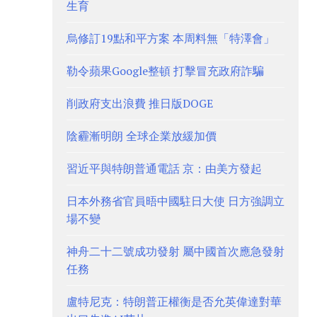
生育
烏修訂19點和平方案 本周料無「特澤會」
勒令蘋果Google整頓 打擊冒充政府詐騙
削政府支出浪費 推日版DOGE
陰霾漸明朗 全球企業放緩加價
習近平與特朗普通電話 京：由美方發起
日本外務省官員晤中國駐日大使 日方強調立
場不變
神舟二十二號成功發射 屬中國首次應急發射
任務
盧特尼克：特朗普正權衡是否允英偉達對華