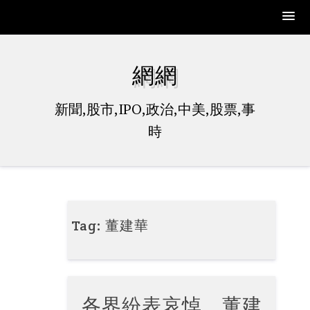
Skip
to
網網
content
新聞,股市,IPO,政治,中美,股票,事
時
Tag:
董建華
各界紛表哀悼 董建