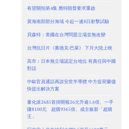
有望開拍第4集 應特朗普要求重啟
黃海南部部分海域 今起一連8日射擊試驗
貝森特：美國在台灣問題立場並無改變
台灣抗日片《賽德克·巴萊》 下月大陸上映
高市︰日本無立場認定台地位 有責任與中國
對話
中歐官員通話再談安世半導體 中方促荷蘭儘
快提出解決方案
量化派2685首掛開報26元升逾1.6倍、一手
賺8100元 超購9365倍、成主板新「超購
王」