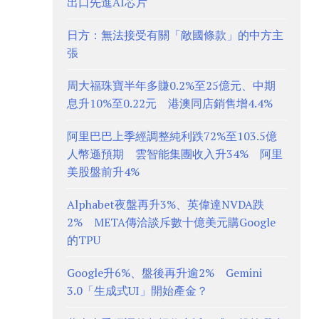
出口先進AI芯片
日方：無法接受有關「敵國條款」的中方主
張
周大福珠寶半年多賺0.2%至25億元、中期
息升10%至0.22元 港澳同店銷售增4.4%
阿里巴巴上季經調整純利跌72%至103.5億
人幣遜預期 雲智能集團收入升34% 阿里
美股盤前升4%
Alphabet夜盤再升3%、英偉達NVDA跌
2% META傳洽談斥數十億美元購Google
的TPU
Google升6%、盤後再升逾2% Gemini
3.0「生成式UI」開始產金？