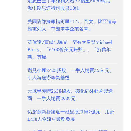
冠忠巴士半年純利大增9.5倍至6690萬元
派中期息連特別股息10仙
美國防部據報指阿里巴巴、百度、比亞迪等
應被列入「中國軍事企業名單」
英偉達7頁備忘曝光 罕有大反擊Michael
Burry、「6100億美元舞弊」、「折舊年
期」質疑
遇見小麵2408招股 一手入場費3556元、
引入海底撈等為基投
天域半導體2658招股、碳化硅外延片製造
商 一手入場費2929元
佑駕創新折讓近一成配股淨籌2億元 用於
L4無人物流車業務發展