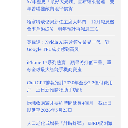
57年歷史「頂好大光麵」宣布結束營運 去
年曾嘆難敵內地平價貨
哈塞特成儲局新任主席大熱門 12月減息機
會率為84.3%、明年預計再減息三次
英偉達：Nvidia AI芯片領先業界一代 對
Google TPU成功感到高興
iPhone 17系列熱賣 蘋果將打低三星、重
奪全球最大智能手機商寶座
ChatGPT據報預計2030年至少2.2億付費用
戶 近日新推購物助手功能
螞蟻收購耀才要約時間延長4個月 截止日
期延至2026年3月25日
人口老化成增長「計時炸彈」 EBRD促刺激