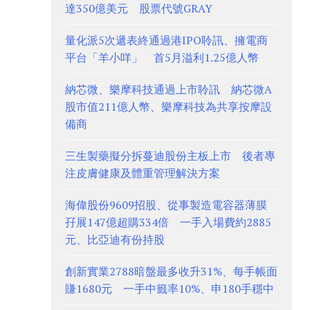
達350億美元 股票代號GRAY
量化派5次遞表終通過港IPO聆訊、擁電商
平台「羊小咩」 首5月溢利1.25億人幣
納芯微、樂摩科技通過上市聆訊 納芯微A
股市值211億人幣、樂摩科技為共享按摩設
備商
三生製藥擬分拆蔓迪股份主板上市 後者專
注皮膚健康及體重管理解決方案
海偉股份9609招股、從事製造電容器薄膜
孖展147億超購334倍 一手入場費約2885
元、比亞迪有份持股
創新實業2788暗盤最多收升31%、每手帳面
賺1680元 一手中籤率10%、申180手穩中