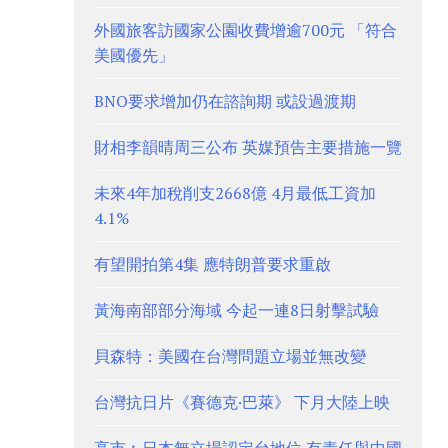
外國旅客訪國家公園收費增逾700元 「符合
美國優先」
BNO要求增加仍在諮詢期 或設過渡期
財相李韻晴周三公布 英媒預告主要措施一覽
未來4年加稅削支2668億 4月最低工資加
4.1%
有望開拍第4集 應特朗普要求重啟
黃海南部部分海域 今起一連8日射擊試驗
貝森特：美國在台灣問題立場並無改變
台灣抗日片《賽德克·巴萊》 下月大陸上映