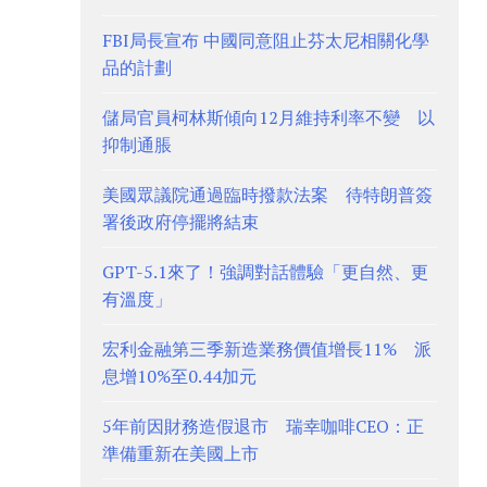
FBI局長宣布 中國同意阻止芬太尼相關化學
品的計劃
儲局官員柯林斯傾向12月維持利率不變 以
抑制通脹
美國眾議院通過臨時撥款法案 待特朗普簽
署後政府停擺將結束
GPT-5.1來了！強調對話體驗「更自然、更
有溫度」
宏利金融第三季新造業務價值增長11% 派
息增10%至0.44加元
5年前因財務造假退市 瑞幸咖啡CEO：正
準備重新在美國上市