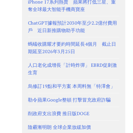
iPhone 17系列熱賣 蘋果將打低三星、重
奪全球最大智能手機商寶座
ChatGPT據報預計2030年至少2.2億付費用
戶 近日新推購物助手功能
螞蟻收購耀才要約時間延長4個月 截止日
期延至2026年3月25日
人口老化成增長「計時炸彈」 EBRD促刺激
生育
烏修訂19點和平方案 本周料無「特澤會」
勒令蘋果Google整頓 打擊冒充政府詐騙
削政府支出浪費 推日版DOGE
陰霾漸明朗 全球企業放緩加價