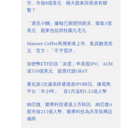
市、市值8億港元 兩大股東與香港有聯
繫？
「遇見小麵」據報已展開預路演、擬集1億
美元 股東包括碧桂園九毛九
Manner Coffee再傳來港上市、集資數億美
元 官方：「不予置評」
加密幣ETF巨頭「灰度」申美股IPO、AUM
達350億美元 股票代號GRAY
量化派5次遞表終通過港IPO聆訊、擁電商
平台「羊小咩」 首5月溢利1.25億人幣
納芯微、樂摩科技通過上市聆訊 納芯微A
股市值211億人幣、樂摩科技為共享按摩設
備商