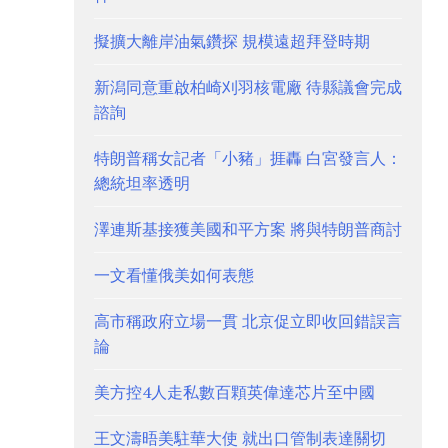
擬擴大離岸油氣鑽探 規模遠超拜登時期
新潟同意重啟柏崎刈羽核電廠 待縣議會完成
諮詢
特朗普稱女記者「小豬」捱轟 白宮發言人：
總統坦率透明
澤連斯基接獲美國和平方案 將與特朗普商討
一文看懂俄美如何表態
高市稱政府立場一貫 北京促立即收回錯誤言
論
美方控4人走私數百顆英偉達芯片至中國
王文濤晤美駐華大使 就出口管制表達關切