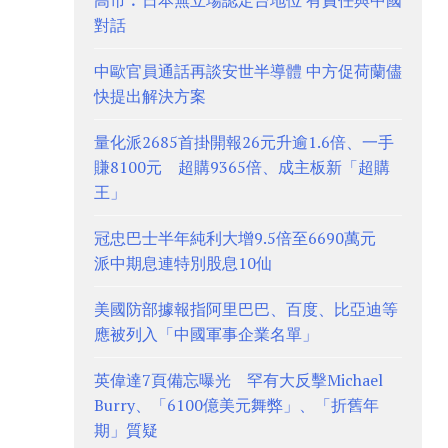
高市︰日本無立場認定台地位 有責任與中國
對話
中歐官員通話再談安世半導體 中方促荷蘭儘
快提出解決方案
量化派2685首掛開報26元升逾1.6倍、一手
賺8100元 超購9365倍、成主板新「超購
王」
冠忠巴士半年純利大增9.5倍至6690萬元
派中期息連特別股息10仙
美國防部據報指阿里巴巴、百度、比亞迪等
應被列入「中國軍事企業名單」
英偉達7頁備忘曝光 罕有大反擊Michael
Burry、「6100億美元舞弊」、「折舊年
期」質疑