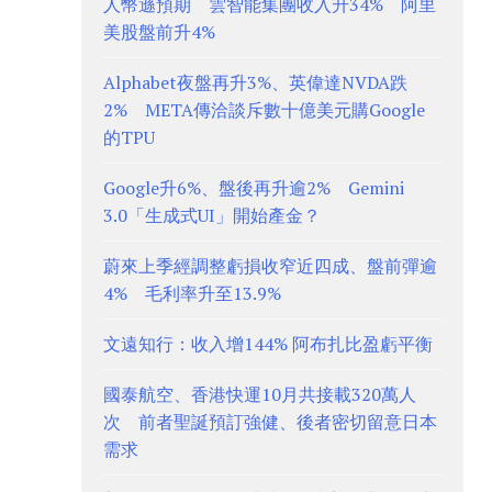
人幣遜預期 雲智能集團收入升34% 阿里
美股盤前升4%
Alphabet夜盤再升3%、英偉達NVDA跌
2% META傳洽談斥數十億美元購Google
的TPU
Google升6%、盤後再升逾2% Gemini
3.0「生成式UI」開始產金？
蔚來上季經調整虧損收窄近四成、盤前彈逾
4% 毛利率升至13.9%
文遠知行：收入增144% 阿布扎比盈虧平衡
國泰航空、香港快運10月共接載320萬人
次 前者聖誕預訂強健、後者密切留意日本
需求