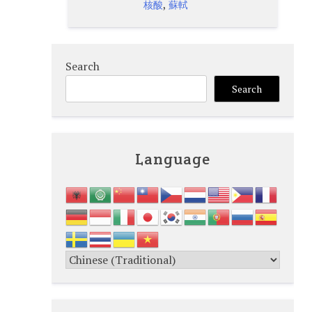
,
核酸
蘇軾
Search
Search
Language