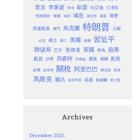
歐盟
普京
李家超
比亞迪
江澤民
李強
減息
滙豐
泡泡瑪特
泰國
深圳
港股
港交所
特朗普
烏克蘭
澤連斯基
澳門
王毅
習近平
美國
稀土
白宮
罷工
美團
聯儲局
蘋果
英國
英偉達
芯片
華為
貝森特
裁員
配股
通脹
訪華
通關
辛偉誠
關稅
阿里巴巴
金價
金管局
香港
陳茂波
馬斯克
騰訊
高盛
高市早苗
鮑威爾
黃仁勳
Archives
December 2025