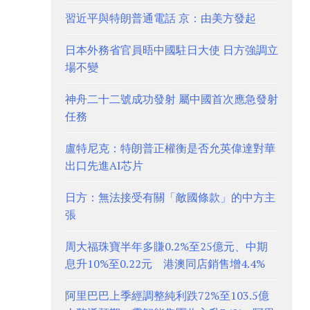
習近平與特朗普通電話 京：由美方發起
日本外務省官員晤中國駐日大使 日方強調立
場不變
神舟二十二號成功發射 屬中國首次應急發射
任務
盧特尼克：特朗普正權衡是否允英偉達對華
出口先進AI芯片
日方：無法接受有關「敵國條款」的中方主
張
周大福珠寶半年多賺0.2%至25億元、中期
息升10%至0.22元 港澳同店銷售增4.4%
阿里巴巴上季經調整純利跌72%至103.5億