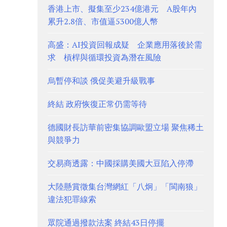
香港上市、擬集至少234億港元 A股年內
累升2.8倍、市值逼5300億人幣
高盛：AI投資回報成疑 企業應用落後於需
求 槓桿與循環投資為潛在風險
烏暫停和談 俄促美避升級戰事
終結 政府恢復正常仍需等待
德國財長訪華前密集協調歐盟立場 聚焦稀土
與競爭力
交易商透露：中國採購美國大豆陷入停滯
大陸懸賞徵集台灣網紅「八炯」「閩南狼」
違法犯罪線索
眾院通過撥款法案 終結43日停擺