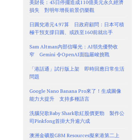
美財長：43日停擺造成110億美元永久經濟
損失 對明年增長前景仍樂觀
日圓兌港元4.97算 日政府顧問：日本可積
極干預支撐日圓、或跌至160前就出手
Sam Altman內部信曝光：AI領先優勢收
窄 Gemini 令OpenAI面臨嚴峻挑戰
「港話通」試行版上架 即時回應日常生活
問題
Google Nano Banana Pro來了！生成圖像
能力大提升 支持多種語言
洗腦兒歌Baby Shark歌紅股價更勁 製作公
司Pinkfong首掛大升逾六成
澳洲金礦股GBM Resources擬來港第二上