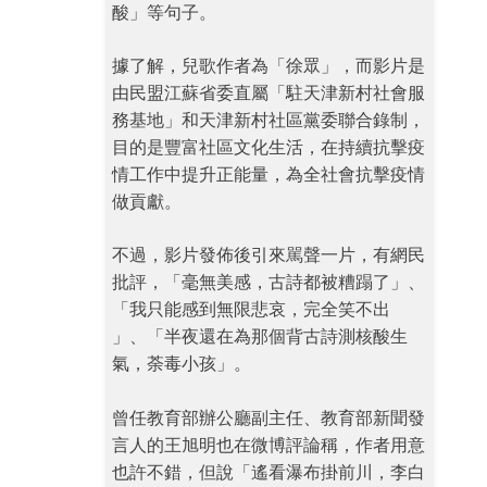
酸」等句子。
據了解，兒歌作者為「徐眾」，而影片是
由民盟江蘇省委直屬「駐天津新村社會服
務基地」和天津新村社區黨委聯合錄制，
目的是豐富社區文化生活，在持續抗擊疫
情工作中提升正能量，為全社會抗擊疫情
做貢獻。
不過，影片發佈後引來駡聲一片，有網民
批評，「毫無美感，古詩都被糟蹋了」、
「我只能感到無限悲哀，完全笑不出 ​
」、「半夜還在為那個背古詩測核酸生
氣，荼毒小孩​」。
曾任教育部辦公廳副主任、教育部新聞發
言人的王旭明也在微博評論稱，作者用意
也許不錯，但說「遙看瀑布掛前川，李白