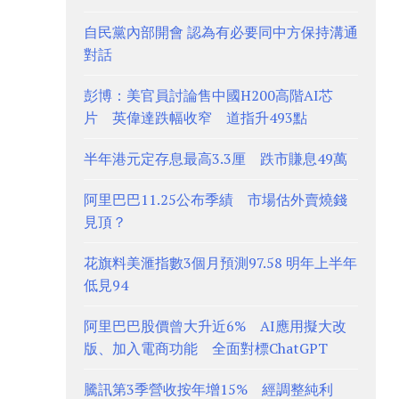
自民黨內部開會 認為有必要同中方保持溝通
對話
彭博：美官員討論售中國H200高階AI芯
片 英偉達跌幅收窄 道指升493點
半年港元定存息最高3.3厘 跌市賺息49萬
阿里巴巴11.25公布季績 市場估外賣燒錢
見頂？
花旗料美滙指數3個月預測97.58 明年上半年
低見94
阿里巴巴股價曾大升近6% AI應用擬大改
版、加入電商功能 全面對標ChatGPT
騰訊第3季營收按年增15% 經調整純利