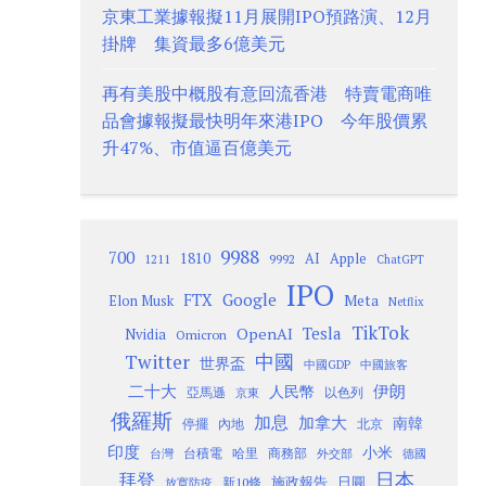
京東工業據報擬11月展開IPO預路演、12月
掛牌 集資最多6億美元
再有美股中概股有意回流香港 特賣電商唯
品會據報擬最快明年來港IPO 今年股價累
升47%、市值逼百億美元
9988
700
1810
AI
Apple
1211
9992
ChatGPT
IPO
Google
FTX
Meta
Elon Musk
Netflix
TikTok
Tesla
OpenAI
Nvidia
Omicron
Twitter
中國
世界盃
中國GDP
中國旅客
二十大
伊朗
人民幣
以色列
亞馬遜
京東
俄羅斯
加息
加拿大
南韓
內地
停擺
北京
印度
小米
台灣
台積電
哈里
商務部
外交部
德國
日本
拜登
施政報告
日圓
新10條
放寬防疫