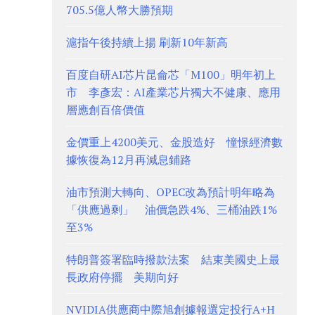
705.5億人幣大勝預期
滬指午後持續上揚 刷新10年新高
百度自研AI芯片昆侖芯「M100」明年初上
市 李彥宏：AI產業芯片獨大不健康、應用
層應創百倍價值
金價重上4200美元、金股造好 憧憬經濟數
據恢復為12月再減息鋪路
油市預測大轉向、OPEC改為預計明年略為
「供應過剩」 油價急跌4%、三桶油跌1%
至3%
特朗普簽署臨時撥款法案 結束美國史上最
長政府停擺 美期向好
NVIDIA供應商中際旭創據報選定投行A+H