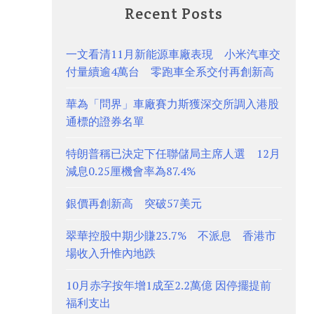
Recent Posts
一文看清11月新能源車廠表現 小米汽車交
付量續逾4萬台 零跑車全系交付再創新高
華為「問界」車廠賽力斯獲深交所調入港股
通標的證券名單
特朗普稱已決定下任聯儲局主席人選 12月
減息0.25厘機會率為87.4%
銀價再創新高 突破57美元
翠華控股中期少賺23.7% 不派息 香港市
場收入升惟內地跌
10月赤字按年增1成至2.2萬億 因停擺提前
福利支出