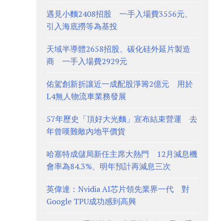
遇見小麵2408招股 一手入場費3556元、
引入海底撈等為基投
天域半導體2658招股、碳化硅外延片製造
商 一手入場費2929元
佑駕創新折讓近一成配股淨籌2億元 用於
L4無人物流車業務發展
57年歷史「頂好大光麵」宣布結束營運 去
年曾嘆難敵內地平價貨
哈塞特成儲局新任主席大熱門 12月減息機
會率為84.3%、明年預計再減息三次
英偉達：Nvidia AI芯片領先業界一代 對
Google TPU成功感到高興