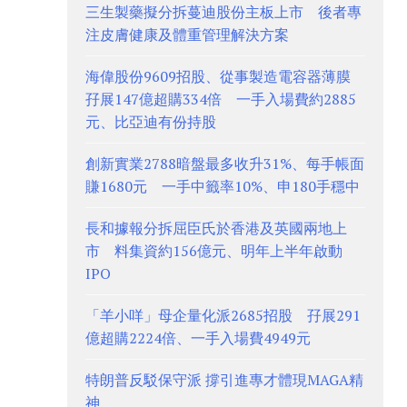
三生製藥擬分拆蔓迪股份主板上市 後者專
注皮膚健康及體重管理解決方案
海偉股份9609招股、從事製造電容器薄膜
孖展147億超購334倍 一手入場費約2885
元、比亞迪有份持股
創新實業2788暗盤最多收升31%、每手帳面
賺1680元 一手中籤率10%、申180手穩中
長和據報分拆屈臣氏於香港及英國兩地上
市 料集資約156億元、明年上半年啟動
IPO
「羊小咩」母企量化派2685招股 孖展291
億超購2224倍、一手入場費4949元
特朗普反駁保守派 撐引進專才體現MAGA精
神