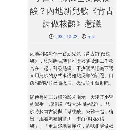
酸？內地新兒歌《背古
詩做核酸》惹議
2022-10-28
idle
內地網絡流傳一首新兒歌《背古詩 做核
酸》，歌詞將古詩和推廣核酸檢測工作糅
合在一起，引發熱議，不少網民認為不適
宜用兒歌的形式來講如此災難的話題。目
前相關影片已被微博、微信等平台刪除。
網傳長約三分鐘的影片顯示，天津某小學
的學生一起演繹《背古詩 做核酸》。兒
歌將多首古詩與「做核酸」夾雜一起，編
出「遙看瀑布掛前川，李白和我做核
酸」、「蔞蒿滿地蘆芽短，蘇軾和我做核