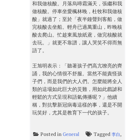
和我做核酸。月落烏啼霜滿天，張繼和我
做核酸。停車坐愛楓林晚，杜牧和我做核
酸」就過了；至於「夜半鐘聲到客船，做
完核酸去坐船。輕舟已過萬重山，昨晚核
酸去爬山。忙趁東風放紙鳶，做完核酸就
去玩。」就更不靠譜，讓人哭笑不得而無
語了。
王旭明表示：「聽著孩子們高亢嘹亮的齊
誦，我的心情很不舒服。當然不能責怪孩
子們，而是我們的大人們。怎麼能將全人
類的這場如此巨大的災難，用如此戲謔和
輕鬆的方式呈現和語氣傳播呢？」他續
稱，對抗擊新冠病毒這樣的事，還是不開
玩笑好，尤其是教育下一代的孩子。
Posted in
Tagged
,
General
李白