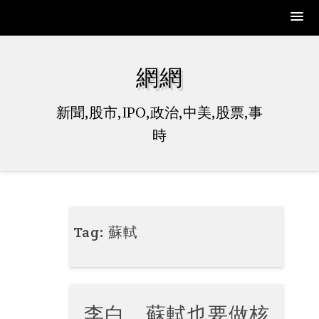
Skip
to
網網
content
新聞,股市,IPO,政治,中美,股票,事
時
Tag:
蘇軾
李白、蘇軾也要做核