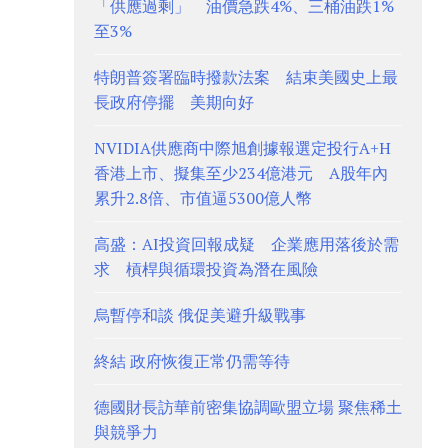
「供應過剩」 油價急跌4%、三桶油跌1%
至3%
特朗普簽署臨時撥款法案 結束美國史上最
長政府停擺 美期向好
NVIDIA供應商中際旭創據報選定投行A+H
香港上市、擬集至少234億港元 A股年內
累升2.8倍、市值逼5300億人幣
高盛：AI投資回報成疑 企業應用落後於需
求 槓桿與循環投資為潛在風險
烏暫停和談 俄促美避升級戰事
終結 政府恢復正常仍需等待
德國財長訪華前密集協調歐盟立場 聚焦稀土
與競爭力