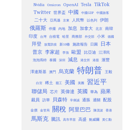
TikTok
Tesla
OpenAI
Nvidia
Omicron
Twitter
中國
世界盃
中國GDP
中國旅客
二十大
伊朗
人民幣
以色列
亞馬遜
京東
俄羅斯
加息
加拿大
南韓
內地
停擺
北京
印度
小米
台灣
台積電
哈里
商務部
外交部
德國
日本
拜登
施政報告
日圓
新10條
放寬防疫
歐盟
普京
李家超
比亞迪
江澤民
李強
減息
滙豐
泡泡瑪特
泰國
深圳
港股
港交所
特朗普
烏克蘭
澤連斯基
澳門
王毅
習近平
美國
稀土
白宮
罷工
美團
聯儲局
蘋果
英國
英偉達
芯片
華為
貝森特
裁員
配股
通脹
訪華
通關
辛偉誠
關稅
阿里巴巴
金價
金管局
香港
陳茂波
馬斯克
騰訊
高盛
高市早苗
鮑威爾
黃仁勳