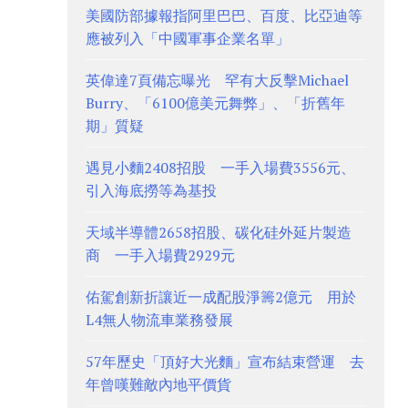
美國防部據報指阿里巴巴、百度、比亞迪等
應被列入「中國軍事企業名單」
英偉達7頁備忘曝光 罕有大反擊Michael
Burry、「6100億美元舞弊」、「折舊年
期」質疑
遇見小麵2408招股 一手入場費3556元、
引入海底撈等為基投
天域半導體2658招股、碳化硅外延片製造
商 一手入場費2929元
佑駕創新折讓近一成配股淨籌2億元 用於
L4無人物流車業務發展
57年歷史「頂好大光麵」宣布結束營運 去
年曾嘆難敵內地平價貨