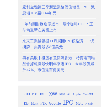
宏利金融第三季新造業務價值增長11% 派
息增10%至0.44加元
5年前因財務造假退市 瑞幸咖啡CEO：正
準備重新在美國上市
京東工業據報擬11月展開IPO預路演、12月
掛牌 集資最多6億美元
再有美股中概股有意回流香港 特賣電商唯
品會據報擬最快明年來港IPO 今年股價累
升47%、市值逼百億美元
9988
700
1810
AI
Apple
1211
9992
ChatGPT
IPO
Google
FTX
Meta
Elon Musk
Netflix