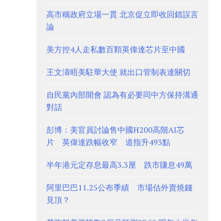
高市稱政府立場一貫 北京促立即收回錯誤言
論
美方控4人走私數百顆英偉達芯片至中國
王文濤晤美駐華大使 就出口管制表達關切
自民黨內部開會 認為有必要同中方保持溝通
對話
彭博：美官員討論售中國H200高階AI芯
片 英偉達跌幅收窄 道指升493點
半年港元定存息最高3.3厘 跌市賺息49萬
阿里巴巴11.25公布季績 市場估外賣燒錢
見頂？