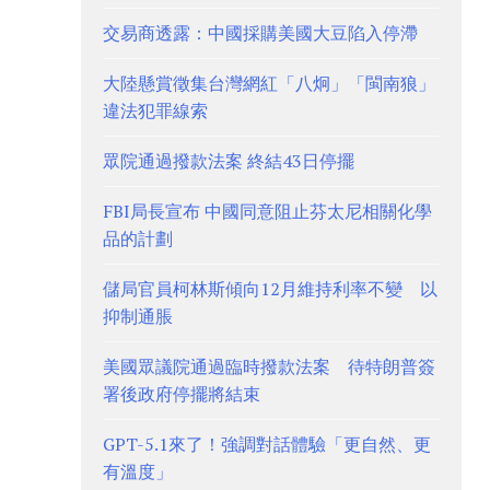
交易商透露：中國採購美國大豆陷入停滯
大陸懸賞徵集台灣網紅「八炯」「閩南狼」
違法犯罪線索
眾院通過撥款法案 終結43日停擺
FBI局長宣布 中國同意阻止芬太尼相關化學
品的計劃
儲局官員柯林斯傾向12月維持利率不變 以
抑制通脹
美國眾議院通過臨時撥款法案 待特朗普簽
署後政府停擺將結束
GPT-5.1來了！強調對話體驗「更自然、更
有溫度」