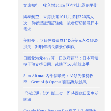
文遠知行：收入增144% 阿布扎比盈虧平衡
國泰航空、香港快運10月共接載320萬人
次 前者聖誕預訂強健、後者密切留意日本
需求
美財長：43日停擺造成110億美元永久經濟
損失 對明年增長前景仍樂觀
日圓兌港元4.97算 日政府顧問：日本可積
極干預支撐日圓、或跌至160前就出手
Sam Altman內部信曝光：AI領先優勢收
窄 Gemini 令OpenAI面臨嚴峻挑戰
「港話通」試行版上架 即時回應日常生活
問題
Google Nano Banana Pro來了！生成圖像