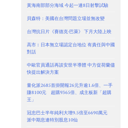
黃海南部部分海域 今起一連8日射擊試驗
貝森特：美國在台灣問題立場並無改變
台灣抗日片《賽德克·巴萊》 下月大陸上映
高市︰日本無立場認定台地位 有責任與中國
對話
中歐官員通話再談安世半導體 中方促荷蘭儘
快提出解決方案
量化派2685首掛開報26元升逾1.6倍、一手
賺8100元 超購9365倍、成主板新「超購
王」
冠忠巴士半年純利大增9.5倍至6690萬元
派中期息連特別股息10仙