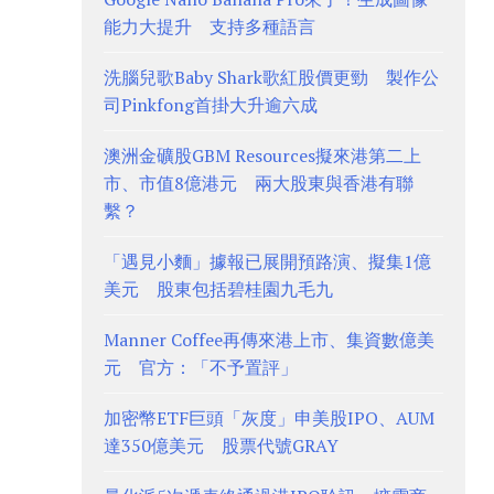
能力大提升 支持多種語言
洗腦兒歌Baby Shark歌紅股價更勁 製作公
司Pinkfong首掛大升逾六成
澳洲金礦股GBM Resources擬來港第二上
市、市值8億港元 兩大股東與香港有聯
繫？
「遇見小麵」據報已展開預路演、擬集1億
美元 股東包括碧桂園九毛九
Manner Coffee再傳來港上市、集資數億美
元 官方：「不予置評」
加密幣ETF巨頭「灰度」申美股IPO、AUM
達350億美元 股票代號GRAY