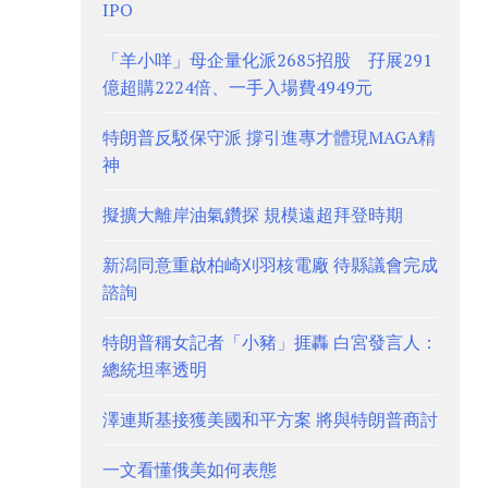
IPO
「羊小咩」母企量化派2685招股 孖展291
億超購2224倍、一手入場費4949元
特朗普反駁保守派 撐引進專才體現MAGA精
神
擬擴大離岸油氣鑽探 規模遠超拜登時期
新潟同意重啟柏崎刈羽核電廠 待縣議會完成
諮詢
特朗普稱女記者「小豬」捱轟 白宮發言人：
總統坦率透明
澤連斯基接獲美國和平方案 將與特朗普商討
一文看懂俄美如何表態