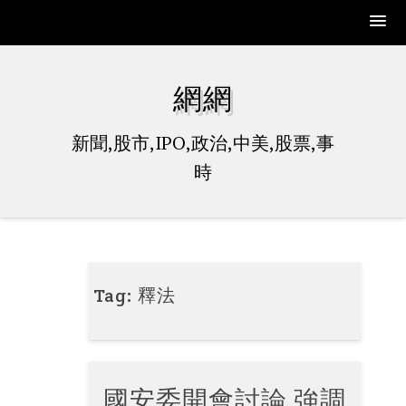
Skip
to
網網
content
新聞,股市,IPO,政治,中美,股票,事
時
Tag:
釋法
國安委開會討論 強調