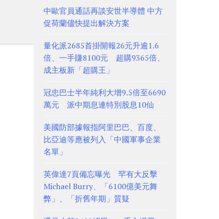
中歐官員通話再談安世半導體 中方
促荷蘭儘快提出解決方案
量化派2685首掛開報26元升逾1.6
倍、一手賺8100元 超購9365倍、
成主板新「超購王」
冠忠巴士半年純利大增9.5倍至6690
萬元 派中期息連特別股息10仙
美國防部據報指阿里巴巴、百度、
比亞迪等應被列入「中國軍事企業
名單」
英偉達7頁備忘曝光 罕有大反擊
Michael Burry、「6100億美元舞
弊」、「折舊年期」質疑