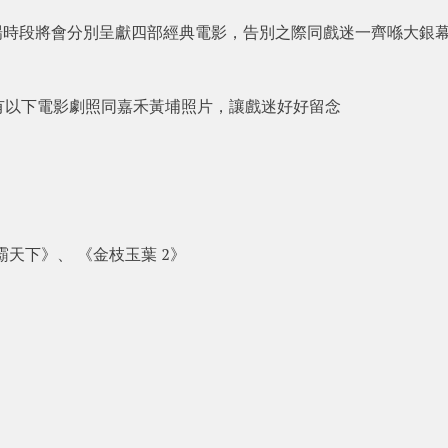
晚尾場時段將會分別呈獻四部經典電影，告別之際同戲迷一齊喺大銀
有以下電影劇照同嘉禾黃埔照片，讓戲迷好好留念
天下》、 《金枝玉葉 2》