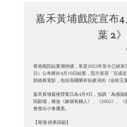
嘉禾黃埔戲院宣布4
葉 2
香港戲院結業潮持續，單是2025年至今已經有
日）公布將於4月10日結業，院方形容「完成近
部經典電影，包括張國榮有份參演的《金枝玉葉
嘉禾黃埔最後營業日為4月9日，強調「為感謝
回顧場，播放《嫁個有錢人》、《2002》、《
會推出小食優惠。
【尾場·經典回顧】