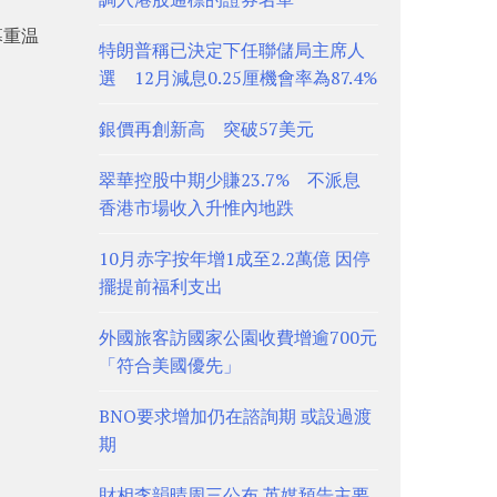
幕重温
特朗普稱已決定下任聯儲局主席人
選 12月減息0.25厘機會率為87.4%
銀價再創新高 突破57美元
翠華控股中期少賺23.7% 不派息
香港市場收入升惟內地跌
10月赤字按年增1成至2.2萬億 因停
擺提前福利支出
外國旅客訪國家公園收費增逾700元
「符合美國優先」
BNO要求增加仍在諮詢期 或設過渡
期
財相李韻晴周三公布 英媒預告主要