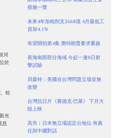
措施一覽
未來4年加稅削支2668億 4月最低工
資加4.1%
有望開拍第4集 應特朗普要求重啟
灣銀河
黃海南部部分海域 今起一連8日射
位於
擊試驗
貝森特：美國在台灣問題立場並無
改變
院、旺
台灣抗日片《賽德克·巴萊》 下月大
陸上映
新光
高市︰日本無立場認定台地位 有責
境息
任與中國對話