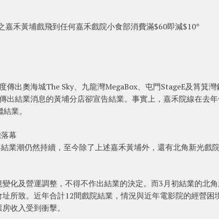
子之嘉禾黃埔戲飛到任何嘉禾戲院小食部消費滿$60即減$10*
奧海城The Sky、九龍灣MegaBox、屯門StageE及筲箕
有傳出結業消息的黃埔分店卻宣告結業。事實上，嘉禾院線在去年
繼結業。
繼落幕
5年結業潮仍然持續，至今除了上述嘉禾黃埔外，還有北角新光戲
境變化及營運調整，不得不作出結業的決定。而3月初結業的北角
址所致。近年合計12間戲院結業，情況與近年電影院的經營困
票房收入受到衝擊。