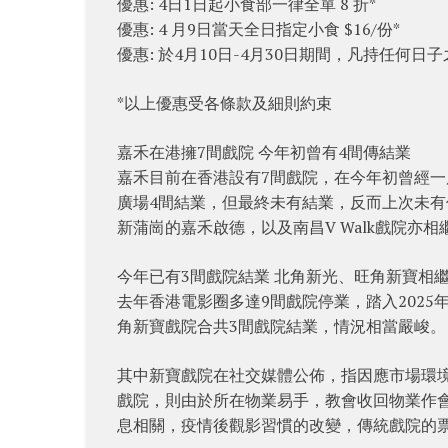
優惠: 4日1日起小食部一律全單 8 折*
優惠: 4 月9日當天全日指定小食 $16/份*
優惠: 於4月10日-4月30日期間，凡持任何日
*以上優惠受各條款及細則約束
嘉禾在港擁7間戲院 今年初曾有4間傳結業
嘉禾目前在香港設有7間戲院，在今年初曾經一度傳出
廣場4間結業，但最終未有結業，反而上次未
新蒲崗的嘉禾啟德，以及南昌V Walk戲院亦相
今年已有3間戲院結業 北角新光、旺角新寶相
去年香港電影圈多達9間戲院停業，踏入202
角新寶戲院合共3間戲院結業，情況相當嚴峻。
其中新寶戲院在社交媒體公佈，指因應市場環
戲院，則由於所在物業易手，教會收回物業作會
息相關，疫情後觀影習慣的改變，傳統戲院的