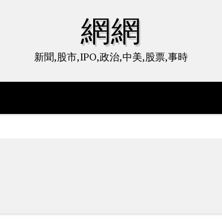
網網
新聞,股市,IPO,政治,中美,股票,事時