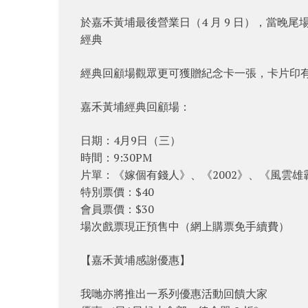
於嘉禾黃埔最後營業日（4 月 9 日），當
經典
經典回顧場觀眾更可獲贈紀念卡一張，卡片印
嘉禾黃埔經典回顧場：
日期：4月9日（三）
時間：9:30PM
片單：《嫁個有錢人》、《2002》、《風雲雄霸
特別票價：$40
會員票價：$30
場次戲票現正預售中（網上購票免手續費）
【嘉禾黃埔感謝優惠】
我哋亦將推出一系列優惠活動回饋大家