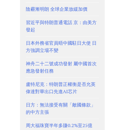
陰霾漸明朗 全球企業放緩加價
習近平與特朗普通電話 京：由美方
發起
日本外務省官員晤中國駐日大使 日
方強調立場不變
神舟二十二號成功發射 屬中國首次
應急發射任務
盧特尼克：特朗普正權衡是否允英
偉達對華出口先進AI芯片
日方：無法接受有關「敵國條款」
的中方主張
周大福珠寶半年多賺0.2%至25億