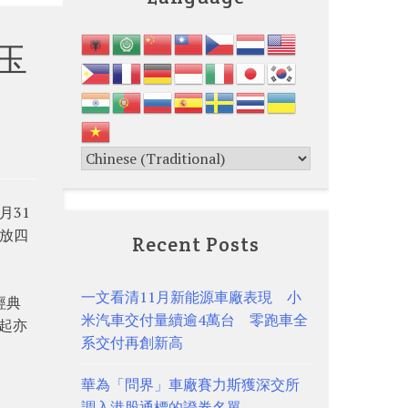
玉
月31
播放四
Recent Posts
一文看清11月新能源車廠表現 小
經典
米汽車交付量續逾4萬台 零跑車全
）起亦
系交付再創新高
華為「問界」車廠賽力斯獲深交所
調入港股通標的證券名單