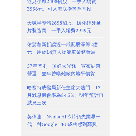
遇見小麵2408招股 一手入場費
3556元、引入海底撈等為基投
天域半導體2658招股、碳化硅外延
片製造商 一手入場費2929元
佑駕創新折讓近一成配股淨籌2億
元 用於L4無人物流車業務發展
57年歷史「頂好大光麵」宣布結束
營運 去年曾嘆難敵內地平價貨
哈塞特成儲局新任主席大熱門 12
月減息機會率為84.3%、明年預計再
減息三次
英偉達：Nvidia AI芯片領先業界一
代 對Google TPU成功感到高興