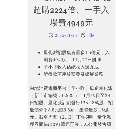
超購2224倍、一手入
場費4949元
2025-11-23
idle
量化派招股集資最多1.3億元，入
場費4949元，11月27日掛牌
羊小咩收入佔總收入逾九成
所得款項用於研發及擴展業務
內地消費電商平台「羊小咩」母企量化派
（新上市編號：02685） 11月19日至24
日招股。量化派計劃發行1334.8萬股，招
股價介乎8.8元或9.8元，集資最多1.3億
元。截至周五（21日）下午5時，量化派
獲券商借出291億元孖展，以公開發售額