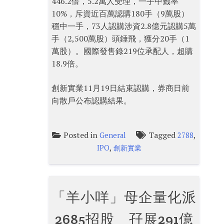
446.2倍，5.2萬人受理，一手中籤率
10%，斥資近百萬認購180手（9萬股）
穩中一手，73人認購涉資2.8億元認購5萬
手（2,500萬股）頭錘飛，獲分20手（1
萬股）。國際發售錄219位承配人，超購
18.9倍。
創新實業11月19日結束認購，券商日前
向散戶公布認購結果。
Posted in
Tagged
,
General
2788
,
IPO
創新實業
「羊小咩」母企量化派
2685招股 孖展291億