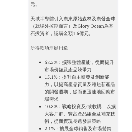
元。
天域半導體引入廣東原始森林及廣發全球
（就場外掉期而言）及Glory Ocean為基
石投資者，認購金額1.6億元。
所得款項淨額用途
62.5%：擴張整體產能，從而提升
市場份額及產品競爭力
15.1%：提升自主研發及創新能
力，以提高產品質量及縮短新產品
的開發週期，從而更迅速地回應市
場需求
10.8%：戰略投資及/或收購，以擴
大客戶群、豐富產品組合及補充技
術，從而實現長遠發展策略
2.1%：擴展全球銷售及市場營銷