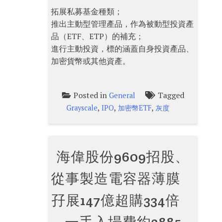
拓展私募基金種類；
推出主動型管理產品，作為被動型投資產
品（ETF、ETP）的補充；
進行主動投資，標的涵蓋自身投資產品、
加密貨幣或其他資產。
Posted in
Tagged
General
,
,
,
Grayscale
IPO
加密幣ETF
灰度
海偉股份9609招股、
從事製造電容器薄膜
孖展147億超購334倍