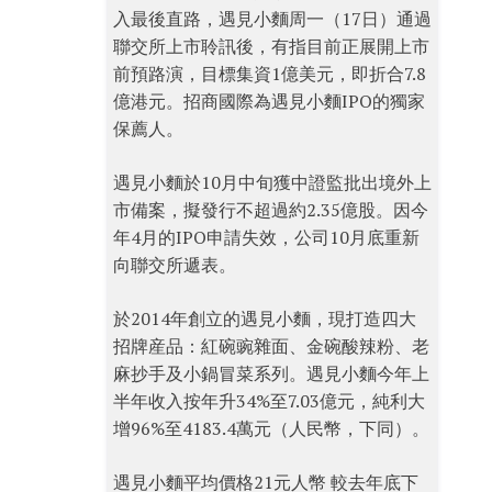
入最後直路，遇見小麵周一（17日）通過
聯交所上市聆訊後，有指目前正展開上市
前預路演，目標集資1億美元，即折合7.8
億港元。招商國際為遇見小麵IPO的獨家
保薦人。
遇見小麵於10月中旬獲中證監批出境外上
市備案，擬發行不超過約2.35億股。因今
年4月的IPO申請失效，公司10月底重新
向聯交所遞表。
於2014年創立的遇見小麵，現打造四大
招牌産品：紅碗豌雜面、金碗酸辣粉、老
麻抄手及小鍋冒菜系列。遇見小麵今年上
半年收入按年升34%至7.03億元，純利大
增96%至4183.4萬元（人民幣，下同）。
遇見小麵平均價格21元人幣 較去年底下