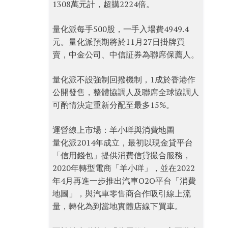
1308萬元計，超購2224倍。
量化派每手500股，一手入場費4949.4
元。量化派預期將於11月27日掛牌買
賣，中金公司、中信証券為聯席保薦人。
量化派不設強制回撥機制，1成於香港作
公開發售，整體協調人及聯席全球協調人
可酌情決定重新分配至最多15%。
運營線上市場：羊小咩與消費地圖
量化派2014年成立，最初以現金貸平台
「信用錢包」提供消費信貸撮合服務，
2020年轉型電商「羊小咩」，並在2022
年4月再進一步推出汽車O2O平台「消費
地圖」，與汽車零售商合作吸引線上流
量，轉化為到當地實體店線下買車。