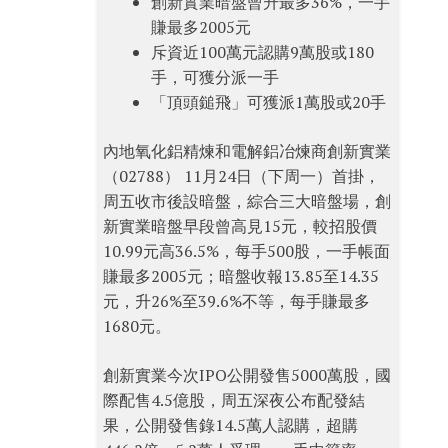
創新實業暗盤曾升最多36%，一手
賺最多2005元
斥資近100萬元認購9萬股或180
手，可獲分派一手
「頂頭鎚飛」可獲派1萬股或20手
內地氧化鋁精煉和電解鋁冶煉商創新實業
（02788） 11月24日（下周一）首掛，
周五收市後設暗盤，綜合三大暗盤場，創
新實業暗盤早段曾高見15元，較招股價
10.99元高36.5%，每手500股，一手帳面
賺最多2005元；暗盤收報13.85至14.35
元，升26%至39.6%不等，每手賺最多
1680元。
創新實業今次IPO公開發售5000萬股，國
際配售4.5億股，周五深夜公布配發結
果，公開發售錄14.5萬人認購，超購