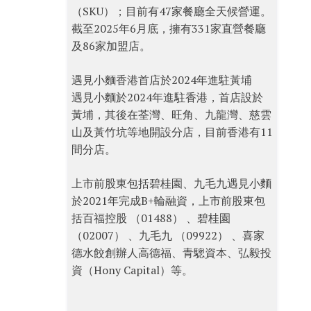
（SKU）；目前有47家餐廳全天候營運。
截至2025年6月底，擁有331家直營餐廳
及86家加盟店。
遇見小麵香港首店於2024年進駐黃埔
遇見小麵於2024年進駐香港，首店設於
黃埔，其後在荃灣、旺角、九龍灣、慈雲
山及黃竹坑等地開設分店，目前香港有11
間分店。
上市前股東包括碧桂園、九毛九遇見小麵
於2021年完成B+輪融資，上市前股東包
括百福控股 （01488） 、碧桂園
（02007） 、九毛九 （09922） 、喜家
德水餃創辦人高德福、青驄資本、弘毅投
資（Hony Capital）等。