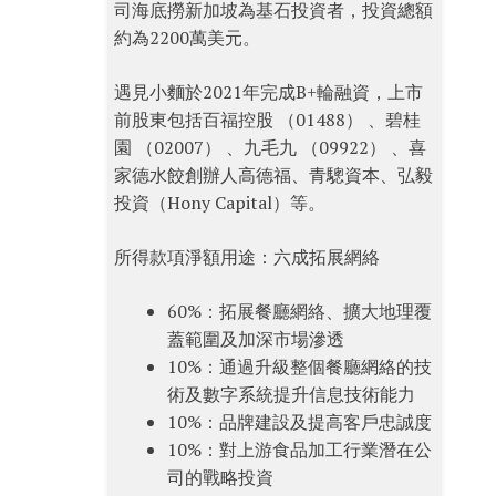
司海底撈新加坡為基石投資者，投資總額
約為2200萬美元。
遇見小麵於2021年完成B+輪融資，上市
前股東包括百福控股 （01488） 、碧桂
園 （02007） 、九毛九 （09922） 、喜
家德水餃創辦人高德福、青驄資本、弘毅
投資（Hony Capital）等。
所得款項淨額用途：六成拓展網絡
60%：拓展餐廳網絡、擴大地理覆
蓋範圍及加深市場滲透
10%：通過升級整個餐廳網絡的技
術及數字系統提升信息技術能力
10%：品牌建設及提高客戶忠誠度
10%：對上游食品加工行業潛在公
司的戰略投資