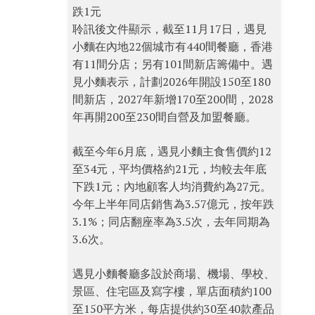
跌1元
聆訊後文件顯示，截至11月17日，遇見
小麵在內地22個城市有440間餐廳，香港
有11間分店；另有101間新店籌備中。遇
見小麵表示，計劃2026年開設150至180
間新店，2027年新增170至200間，2028
年再開200至230間自營及加盟餐廳。
截至今年6月底，遇見小麵主食售價約12
至34元，平均價格約21元，均較去年底
下跌1元；內地顧客人均消費約為27元。
今年上半年同店銷售為3.57億元，按年跌
3.1%；同店翻座率為3.5次，去年同期為
3.6次。
遇見小麵餐廳多設於商場、機場、學校、
景區、住宅區及寫字樓，單店面積約100
至150平方米，每店提供約30至40款產品