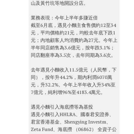
山及黃竹坑等地開設分店。
業務表現：今年上半年多賺近倍
截至6月底，遇見小麵主食售價約12至34
元，平均價格約21元，均較去年底下跌1
元；內地顧客人均消費約為27元。今年上
半年同店銷售為3.6億元，按年跌3.1%；
同店翻座率為3.5次，去年同期為3.6次。
去年遇見小麵收入11.5億元（人民幣，下
同），按年升44.2%，期內利潤6070萬
元，升32.2%。今年上半年收入升34%至
7億元，純利增96%至4183.4萬元。
遇見小麵引入海底撈等為基投
遇見小麵引入HHLRA、國泰君安證券、
君宜香港基金、Shengying Investm、
Zeta Fund、海底撈 （06862） 全資子公