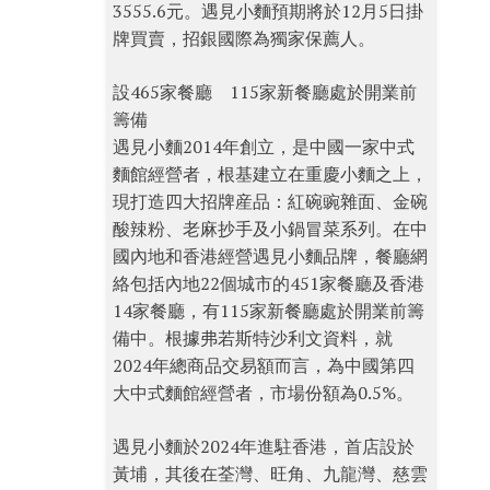
3555.6元。遇見小麵預期將於12月5日掛
牌買賣，招銀國際為獨家保薦人。
設465家餐廳 115家新餐廳處於開業前
籌備
遇見小麵2014年創立，是中國一家中式
麵館經營者，根基建立在重慶小麵之上，
現打造四大招牌産品：紅碗豌雜面、金碗
酸辣粉、老麻抄手及小鍋冒菜系列。在中
國內地和香港經營遇見小麵品牌，餐廳網
絡包括內地22個城市的451家餐廳及香港
14家餐廳，有115家新餐廳處於開業前籌
備中。根據弗若斯特沙利文資料，就
2024年總商品交易額而言，為中國第四
大中式麵館經營者，市場份額為0.5%。
遇見小麵於2024年進駐香港，首店設於
黃埔，其後在荃灣、旺角、九龍灣、慈雲