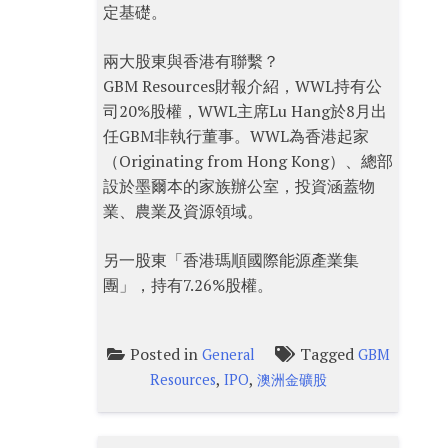
定基礎。
兩大股東與香港有聯繫？
GBM Resources財報介紹，WWL持有公
司20%股權，WWL主席Lu Hang於8月出
任GBM非執行董事。WWL為香港起家
（Originating from Hong Kong）、總部
設於墨爾本的家族辦公室，投資涵蓋物
業、農業及資源領域。
另一股東「香港瑪順國際能源產業集
團」，持有7.26%股權。
Posted in
Tagged
General
GBM
,
,
Resources
IPO
澳洲金礦股