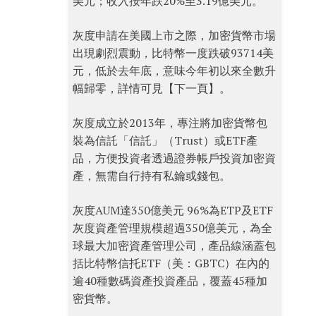
美元；收入按年跌20%至3.19億美元。
灰度申請在美國上市之際，加密貨幣市場
出現劇烈震動，比特幣一度跌破93714美
元，低於去年底，意味今年初以來全數升
幅歸零，詳情可見【下一頁】。
灰度成立於2013年，專注將加密貨幣包
裝為信託「信託」（Trust）或ETF產
品，方便投資者透過證券帳戶投資加密資
產，無需自行持有私鑰或錢包。
灰度AUM達350億美元 96%為ETP及ETF
灰度資產管理規模超過350億美元，為全
球最大加密資產管理公司，產品線涵蓋包
括比特幣信托ETF（美：GBTC）在內的
逾40種數碼資產投資產品，覆蓋45種加
密貨幣。