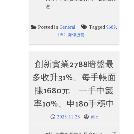
途
Posted in
Tagged
,
General
9609
,
IPO
海偉股份
創新實業2788暗盤最
多收升31%、每手帳面
賺1680元 一手中籤
率10%、申180手穩中
2025-11-23
idle