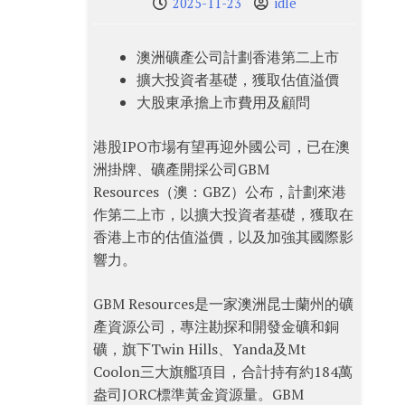
2025-11-23
idle
澳洲礦產公司計劃香港第二上市
擴大投資者基礎，獲取估值溢價
大股東承擔上市費用及顧問
港股IPO市場有望再迎外國公司，已在澳
洲掛牌、礦產開採公司GBM
Resources（澳：GBZ）公布，計劃來港
作第二上市，以擴大投資者基礎，獲取在
香港上市的估值溢價，以及加強其國際影
響力。
GBM Resources是一家澳洲昆士蘭州的礦
產資源公司，專注勘探和開發金礦和銅
礦，旗下Twin Hills、Yanda及Mt
Coolon三大旗艦項目，合計持有約184萬
盎司JORC標準黃金資源量。GBM