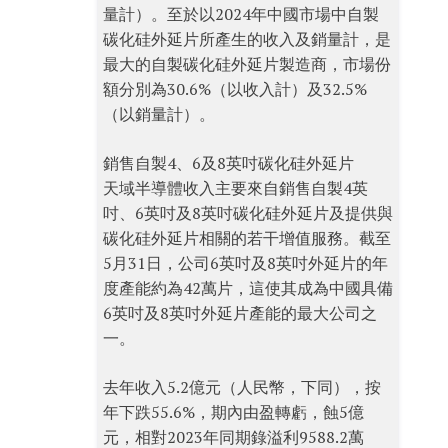
量計）。至於以2024年中國市場中自製
碳化硅外延片所產生的收入及銷量計，是
最大的自製碳化硅外延片製造商，市場份
額分別為30.6%（以收入計）及32.5%
（以銷量計）。
銷售自製4、6及8英吋碳化硅外延片
天域半導體收入主要來自銷售自製4英
吋、6英吋及8英吋碳化硅外延片及提供與
碳化硅外延片相關的若干增值服務。截至
5月31日，公司6英吋及8英吋外延片的年
度產能約為42萬片，這使其成為中國具備
6英吋及8英吋外延片產能的最大公司之
一。
去年收入5.2億元（人民幣，下同），按
年下跌55.6%，期內由盈轉虧，蝕5億
元，相對2023年同期錄溢利9588.2萬