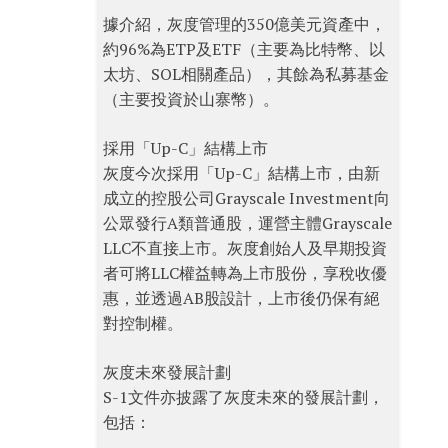
據介紹，灰度管理的350億美元資產中，
約96%為ETP及ETF（主要為比特幣、以
太坊、SOL相關產品），其餘為私募基金
（主要投資於山寨幣）。
採用「Up-C」結構上市
灰度今次採用「Up-C」結構上市，由新
成立的控股公司Grayscale Investment向
公眾發行A類普通股，運營主體Grayscale
LLC不直接上市。灰度創始人及早期投資
者可將LLC權益轉為上市股份，享稅收優
惠，並透過AB股設計，上市後仍保有絕
對控制權。
灰度未來發展計劃
S-1文件亦披露了灰度未來的發展計劃，
包括：