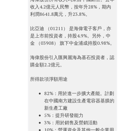
收入4.2億元人民幣，按年升28%，期內
利潤8641.8萬元，升23.8%。
比亞迪 （01211） 是海偉電子客戶，亦
是上市前投資者，持股4.9%。另外，中
金 （03908） 旗下中金浦成持股0.98%。
海偉股份引入匯興麗海為基石投資者，認
購金額2.2億元。
所得款項淨額用途
82%：用於進一步擴大產能。計劃
在中國南方建設生產電容器基膜的
新生產工廠
5%：提升研發能力
3%：用於銷售及營銷活動
10%：營運資金及其他一般企業用