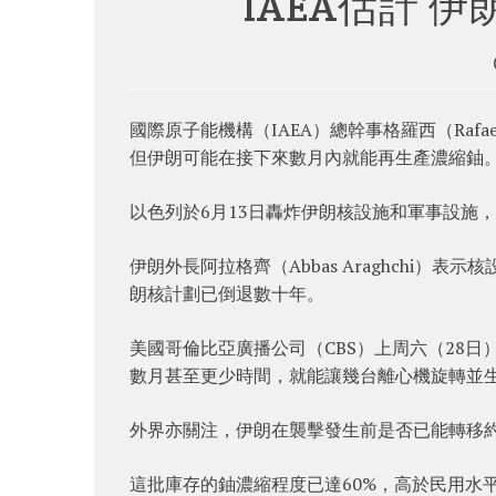
IAEA估計 
國際原子能機構（IAEA）總幹事格羅西（Rafa
但伊朗可能在接下來數月內就能再生產濃縮鈾
以色列於6月13日轟炸伊朗核設施和軍事設施
伊朗外長阿拉格齊（Abbas Araghchi）表
朗核計劃已倒退數十年。
美國哥倫比亞廣播公司（CBS）上周六（28
數月甚至更少時間，就能讓幾台離心機旋轉並
外界亦關注，伊朗在襲擊發生前是否已能轉移約4
這批庫存的鈾濃縮程度已達60%，高於民用水