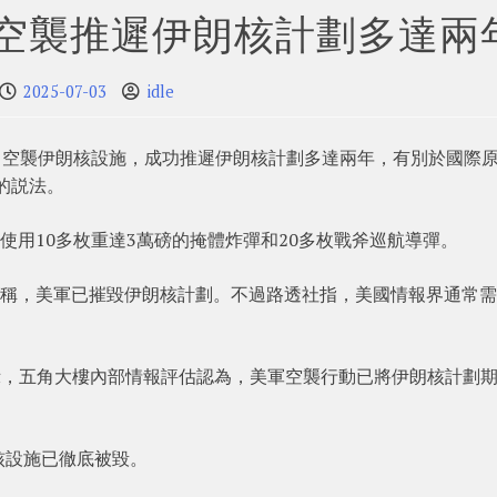
美空襲推遲伊朗核計劃多達兩
2025-07-03
idle
2日空襲伊朗核設施，成功推遲伊朗核計劃多達兩年，有別於國際
的説法。
使用10多枚重達3萬磅的掩體炸彈和20多枚戰斧巡航導彈。
後隨即宣稱，美軍已摧毀伊朗核計劃。不過路透社指，美國情報界通常
周三表示，五角大樓內部情報評估認為，美軍空襲行動已將伊朗核計劃
核設施已徹底被毀。