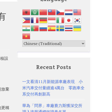
有
建核設
Recent Posts
。
一文看清11月新能源車廠表現 小
米汽車交付量續逾4萬台 零跑車全
能放棄
系交付再創新高
華為「問界」車廠賽力斯獲深交所
他更稱
調入港股通標的證券名單