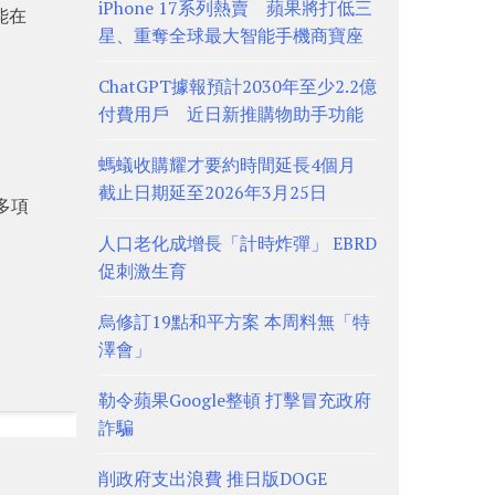
iPhone 17系列熱賣 蘋果將打低三
能在
星、重奪全球最大智能手機商寶座
ChatGPT據報預計2030年至少2.2億
付費用戶 近日新推購物助手功能
螞蟻收購耀才要約時間延長4個月
截止日期延至2026年3月25日
多項
人口老化成增長「計時炸彈」 EBRD
促刺激生育
烏修訂19點和平方案 本周料無「特
澤會」
勒令蘋果Google整頓 打擊冒充政府
詐騙
削政府支出浪費 推日版DOGE