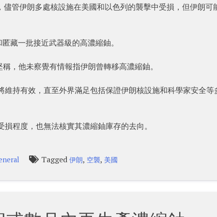
i）上周指，儘管伊朗多處核設施在美國和以色列的襲擊中受損，但伊朗可
和匿藏一批接近武器級的高濃縮鈾。
）上周堅稱，他未察覺有情報指伊朗曾轉移高濃縮鈾。
令將維持有效，直至外界滿足包括保證伊朗核設施和科學家安全等
估受損程度，也無法核實其濃縮鈾庫存的去向。
Tagged
,
,
eneral
伊朗
空襲
美國