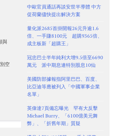
中歐官員通話再談安世半導體 中方
促荷蘭儘快提出解決方案
量化派2685首掛開報26元升逾1.6
倍、一手賺8100元 超購9365倍、
願與
成主板新「超購王」
冠忠巴士半年純利大增9.5倍至6690
分別空
萬元 派中期息連特別股息10仙
美國防部據報指阿里巴巴、百度、
比亞迪等應被列入「中國軍事企業
名單」
英偉達7頁備忘曝光 罕有大反擊
Michael Burry、「6100億美元舞
弊」、「折舊年期」質疑