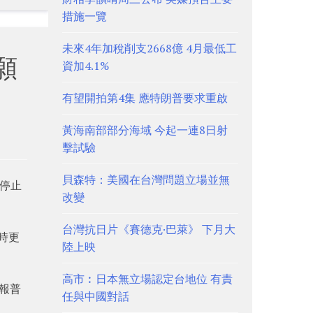
措施一覽
未來4年加稅削支2668億 4月最低工
願
資加4.1%
有望開拍第4集 應特朗普要求重啟
黃海南部部分海域 今起一連8日射
擊試驗
貝森特：美國在台灣問題立場並無
證停止
改變
台灣抗日片《賽德克·巴萊》 下月大
時更
陸上映
高市︰日本無立場認定台地位 有責
通報普
任與中國對話