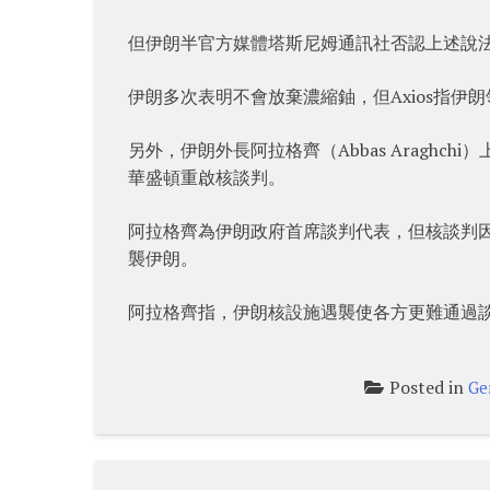
但伊朗半官方媒體塔斯尼姆通訊社否認上述說
伊朗多次表明不會放棄濃縮鈾，但Axios指
另外，伊朗外長阿拉格齊（Abbas Aragh
華盛頓重啟核談判。
阿拉格齊為伊朗政府首席談判代表，但核談判因
襲伊朗。
阿拉格齊指，伊朗核設施遇襲使各方更難通過
Posted in
Ge