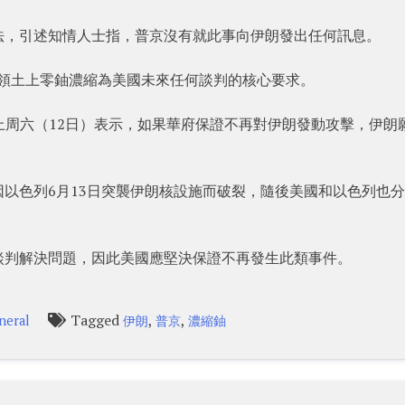
法，引述知情人士指，普京沒有就此事向伊朗發出任何訊息。
伊朗領土上零鈾濃縮為美國未來任何談判的核心要求。
chi）上周六（12日）表示，如果華府保證不再對伊朗發動攻擊，伊朗
以色列6月13日突襲伊朗核設施而破裂，隨後美國和以色列也
談判解決問題，因此美國應堅決保證不再發生此類事件。
Tagged
,
,
neral
伊朗
普京
濃縮鈾