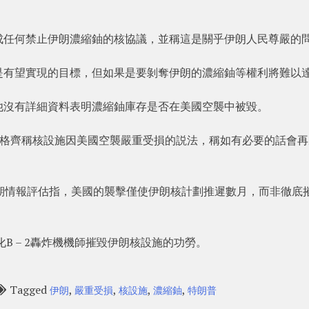
成任何禁止伊朗濃縮鈾的核協議，並稱這是關乎伊朗人民尊嚴的
是有望實現的目標，但如果是要剝奪伊朗的濃縮鈾等權利將難以
他沒有詳細資料表明濃縮鈾庫存是否在美國空襲中被毀。
引述阿拉格齊稱核設施因美國空襲嚴重受損的説法，稱如有必要的話會
期情報評估指，美國的襲擊僅使伊朗核計劃推遲數月，而非徹底
B – 2轟炸機機師摧毀伊朗核設施的功勞。
Tagged
,
,
,
,
伊朗
嚴重受損
核設施
濃縮鈾
特朗普