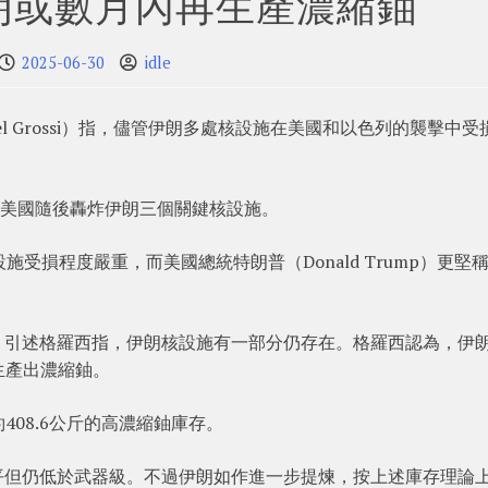
伊朗或數月內再生產濃縮鈾
2025-06-30
idle
el Grossi）指，儘管伊朗多處核設施在美國和以色列的襲擊中受
。
，美國隨後轟炸伊朗三個關鍵核設施。
示核設施受損程度嚴重，而美國總統特朗普（Donald Trump）更堅
日）引述格羅西指，伊朗核設施有一部分仍存在。格羅西認為，伊
生產出濃縮鈾。
08.6公斤的高濃縮鈾庫存。
平但仍低於武器級。不過伊朗如作進一步提煉，按上述庫存理論