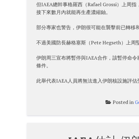
但IAEA總幹事格羅西（Rafael Gross
接下來數月內就能再生產濃縮鈾。
部分專家也警告，伊朗很可能在襲擊前已轉移
不過美國防長赫格塞斯（Pete Hegseth
伊朗周三宣布將暫停與IAEA合作，該暫停命
條件。
此舉代表IAEA人員將無法進入伊朗核設施評
Posted in
G