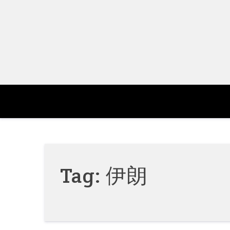
Skip
to
content
Tag:
伊朗