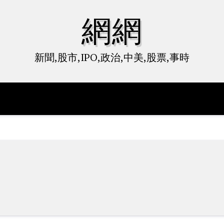
網網
新聞,股市,IPO,政治,中美,股票,事時