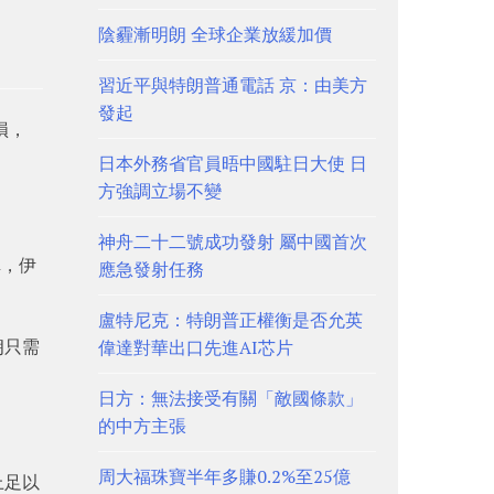
陰霾漸明朗 全球企業放緩加價
習近平與特朗普通電話 京：由美方
發起
損，
日本外務省官員晤中國駐日大使 日
方強調立場不變
神舟二十二號成功發射 屬中國首次
稱，伊
應急發射任務
盧特尼克：特朗普正權衡是否允英
朗只需
偉達對華出口先進AI芯片
日方：無法接受有關「敵國條款」
的中方主張
周大福珠寶半年多賺0.2%至25億
上足以