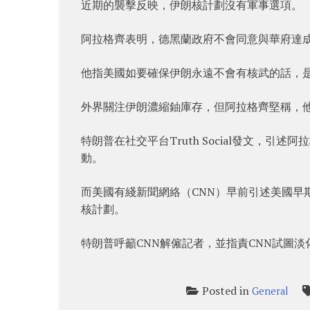
近期的襲擊反映，伊朗核計劃沒有軍事選項。
阿拉格齊表明，德黑蘭政府不會同意與華府達
他指美國如要確保伊朗永遠不會有核武的話，
外界關注伊朗濃縮鈾庫存，但阿拉格齊堅稱，
特朗普在社交平台Truth Social發文，
動。
而美國有綫新聞網絡（CNN）早前引述美國早
核計劃。
特朗普呼籲CNN解僱記者，並指責CNN試圖淡化
Posted in
General