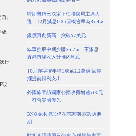
特朗普稱已決定下任聯儲局主席人
問題。
選 12月減息0.25厘機會率為87.4%
達成。
銀價再創新高 突破57美元
翠華控股中期少賺23.7% 不派息
香港市場收入升惟內地跌
再次行
10月赤字按年增1成至2.2萬億 因停
擺提前福利支出
摧毀
外國旅客訪國家公園收費增逾700元
「符合美國優先」
BNO要求增加仍在諮詢期 或設過渡
期
財相李韻晴周三公布 英媒預告主要