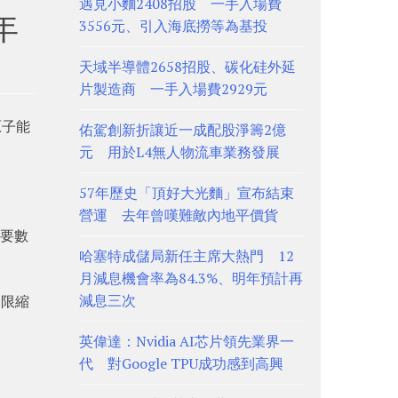
遇見小麵2408招股 一手入場費
年
3556元、引入海底撈等為基投
天域半導體2658招股、碳化硅外延
片製造商 一手入場費2929元
原子能
佑駕創新折讓近一成配股淨籌2億
元 用於L4無人物流車業務發展
57年歷史「頂好大光麵」宣布結束
營運 去年曾嘆難敵內地平價貨
需要數
哈塞特成儲局新任主席大熱門 12
月減息機會率為84.3%、明年預計再
減息三次
期限縮
英偉達：Nvidia AI芯片領先業界一
代 對Google TPU成功感到高興