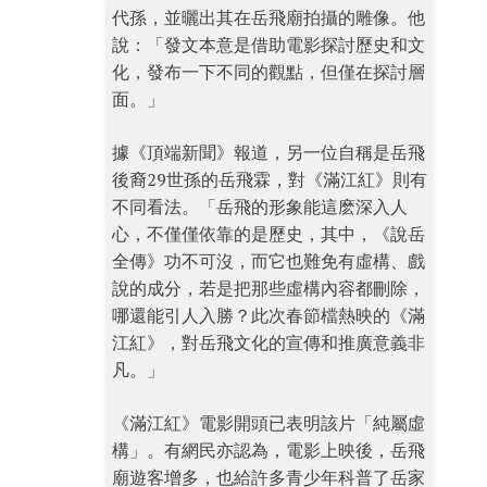
代孫，並曬出其在岳飛廟拍攝的雕像。他
說：「發文本意是借助電影探討歷史和文
化，發布一下不同的觀點，但僅在探討層
面。」
據《頂端新聞》報道，另一位自稱是岳飛
後裔29世孫的岳飛霖，對《滿江紅》則有
不同看法。「岳飛的形象能這麽深入人
心，不僅僅依靠的是歷史，其中，《說岳
全傳》功不可沒，而它也難免有虛構、戲
說的成分，若是把那些虛構內容都刪除，
哪還能引人入勝？此次春節檔熱映的《滿
江紅》，對岳飛文化的宣傳和推廣意義非
凡。」
《滿江紅》電影開頭已表明該片「純屬虛
構」。有網民亦認為，電影上映後，岳飛
廟遊客增多，也給許多青少年科普了岳家