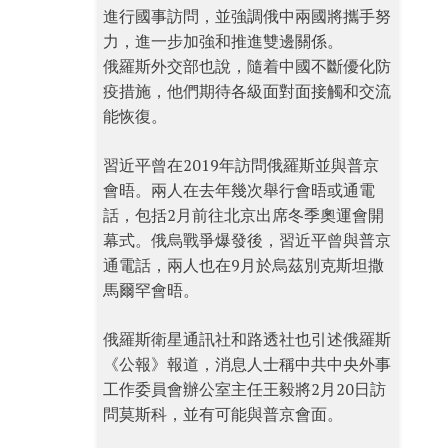
進行國事訪問，並強調俄中兩國將攜手努
力，進一步加強和推進雙邊關係。
俄羅斯外交部也說，隨着中國不斷優化防
疫措施，他們期待各級面對面接觸和交流
能恢復。
習近平曾在2019年訪問俄羅斯並與普京
會晤。兩人在去年幾次舉行會晤或通電
話，包括2月前往北京出席冬季奧運會開
幕式。俄烏戰爭爆發後，習近平曾與普京
通電話，兩人也在9月於烏茲別克斯坦撒
馬爾罕會晤。
俄羅斯衛星通訊社和路透社也引述俄羅斯
《公報》報道，消息人士稱中共中央外事
工作委員會辦公室主任王毅將2月20日訪
問莫斯科，並有可能與普京會面。