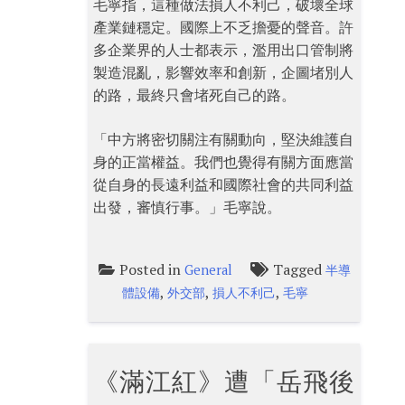
毛寧指，這種做法損人不利己，破壞全球
產業鏈穩定。國際上不乏擔憂的聲音。許
多企業界的人士都表示，濫用出口管制將
製造混亂，影響效率和創新，企圖堵別人
的路，最終只會堵死自己的路。
「中方將密切關注有關動向，堅決維護自
身的正當權益。我們也覺得有關方面應當
從自身的長遠利益和國際社會的共同利益
出發，審慎行事。」毛寧說。
Posted in
Tagged
General
半導
,
,
,
體設備
外交部
損人不利己
毛寧
《滿江紅》遭「岳飛後