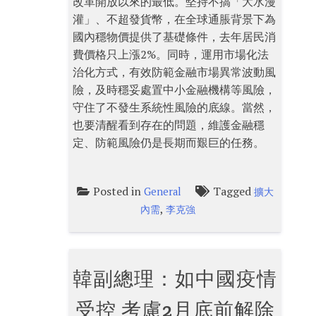
改革開放以來的最低。堅持不搞「大水漫
灌」、不超發貨幣，在全球通脹背景下為
國內穩物價提供了基礎條件，去年居民消
費價格只上漲2%。同時，運用市場化法
治化方式，有效防範金融市場異常波動風
險，及時穩妥處置中小金融機構等風險，
守住了不發生系統性風險的底線。當然，
也要清醒看到存在的問題，維護金融穩
定、防範風險仍是長期而艱巨的任務。
Posted in
Tagged
General
擴大
,
內需
李克強
韓副總理：如中國疫情
受控 考慮2月底前解除