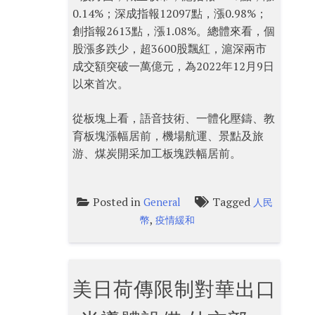
0.14%；深成指報12097點，漲0.98%；
創指報2613點，漲1.08%。總體來看，個
股漲多跌少，超3600股飄紅，滬深兩市
成交額突破一萬億元，為2022年12月9日
以來首次。
從板塊上看，語音技術、一體化壓鑄、教
育板塊漲幅居前，機場航運、景點及旅
游、煤炭開采加工板塊跌幅居前。
Posted in
Tagged
General
人民
,
幣
疫情緩和
美日荷傳限制對華出口