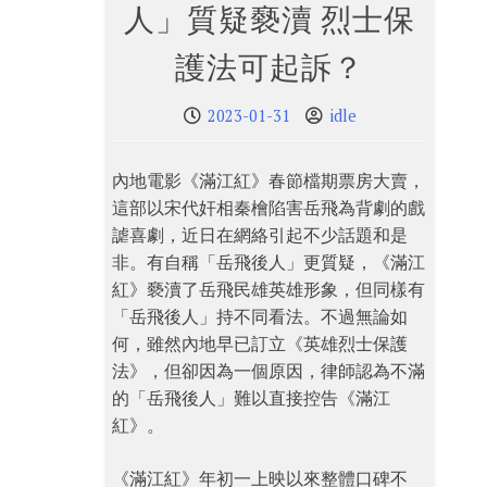
人」質疑褻瀆 烈士保
護法可起訴？
2023-01-31
idle
內地電影《滿江紅》春節檔期票房大賣，
這部以宋代奸相秦檜陷害岳飛為背劇的戲
謔喜劇，近日在網絡引起不少話題和是
非。有自稱「岳飛後人」更質疑，《滿江
紅》褻瀆了岳飛民雄英雄形象，但同樣有
「岳飛後人」持不同看法。不過無論如
何，雖然內地早已訂立《英雄烈士保護
法》，但卻因為一個原因，律師認為不滿
的「岳飛後人」難以直接控告《滿江
紅》。
《滿江紅》年初一上映以來整體口碑不