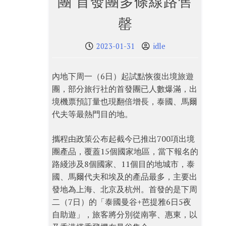
團 首發團多條線路售
罄
2023-01-31
idle
內地下周一（6日）起試點恢復出境旅遊
團，部分旅行社的首發團已人數爆滿，出
境機票預訂量也現翻倍增長，泰國、馬爾
代夫等最熱門目的地。
攜程由政策公布起截今已推出700項出境
團產品，覆蓋15個國家地區，當下報名的
路綫涉及8個國家、11個目的地城市，泰
國、馬爾代夫和埃及的產品最多，主要出
發地為上海、北京及杭州。首發的是下周
二（7日）的「泰國曼谷+芭提雅6日5夜
自助遊」，旅客將分別從南寧、惠東，以