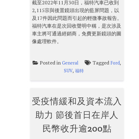
截至2022年11月30日，福特汽車已收到
2,115宗與後置鏡頭出現的藍屏問題，以
及17件因此問題而引起的輕微事故報告。
福特汽車在是次回收聲明中稱，是次涉及
車主將可通過經銷商，免費更新鏡頭的圖
像處理軟件。
Posted in
Tagged
,
General
Ford
,
SUV
福特
受疫情緩和及資本流入
助力 節後首日在岸人
民幣收升逾200點