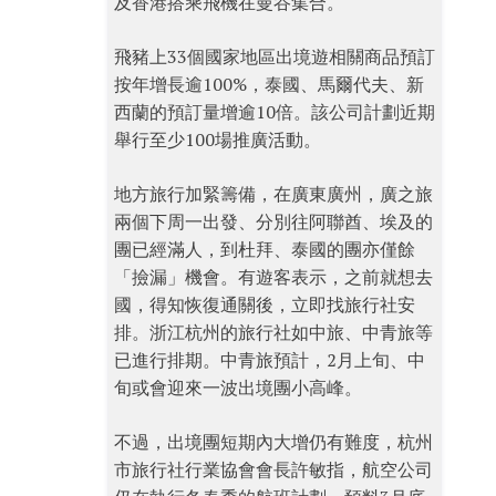
及香港搭乘飛機在曼谷集合。
飛豬上33個國家地區出境遊相關商品預訂
按年增長逾100%，泰國、馬爾代夫、新
西蘭的預訂量增逾10倍。該公司計劃近期
舉行至少100場推廣活動。
地方旅行加緊籌備，在廣東廣州，廣之旅
兩個下周一出發、分別往阿聯酋、埃及的
團已經滿人，到杜拜、泰國的團亦僅餘
「撿漏」機會。有遊客表示，之前就想去
國，得知恢復通關後，立即找旅行社安
排。浙江杭州的旅行社如中旅、中青旅等
已進行排期。中青旅預計，2月上旬、中
旬或會迎來一波出境團小高峰。
不過，出境團短期內大增仍有難度，杭州
市旅行社行業協會會長許敏指，航空公司