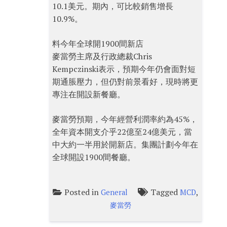
10.1美元。期內，可比較銷售增長
10.9%。
料今年全球開1900間新店
麥當勞主席及行政總裁Chris
Kempczinski表示，預期今年仍會面對短
期通脹壓力，但仍對前景看好，現時將更
專注在開設新餐廳。
麥當勞預期，今年經營利潤率約為45%，
全年資本開支介乎22億至24億美元，當
中大約一半用於開新店。集團計劃今年在
全球開設1900間餐廳。
Posted in
Tagged
,
General
MCD
麥當勞