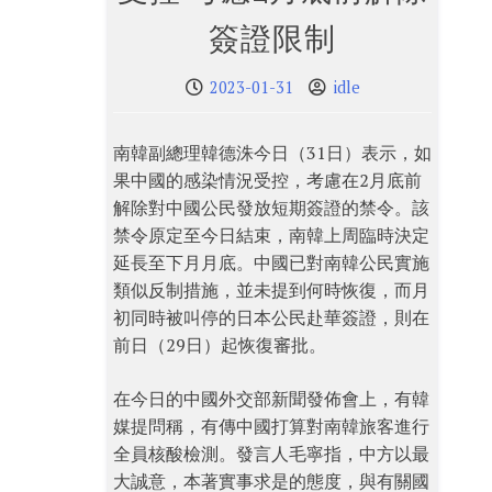
簽證限制
2023-01-31
idle
南韓副總理韓德洙今日（31日）表示，如
果中國的感染情況受控，考慮在2月底前
解除對中國公民發放短期簽證的禁令。該
禁令原定至今日結束，南韓上周臨時決定
延長至下月月底。中國已對南韓公民實施
類似反制措施，並未提到何時恢復，而月
初同時被叫停的日本公民赴華簽證，則在
前日（29日）起恢復審批。
在今日的中國外交部新聞發佈會上，有韓
媒提問稱，有傳中國打算對南韓旅客進行
全員核酸檢測。發言人毛寧指，中方以最
大誠意，本著實事求是的態度，與有關國