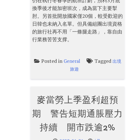
仍在執行冬春季的航班計劃，預料3月底
換季後才能加密班次，成為當下主要掣
肘。另首批開放國家僅20個，較受歡迎的
日韓也未納入名單。但具備組團出境資格
的旅行社再不用「一條腿走路」，靠自由
行業務苦苦支撑。
Posted in
Tagged
General
出境
旅遊
麥當勞上季盈利超預
期 警告短期通脹壓力
持續 開市跌逾2%