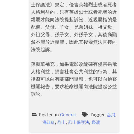
士保護法》規定，侵害英雄烈士或者死者
人格利益的，只有英雄烈士或者死者的近
親屬才能向法院提起訴訟，近親屬指的是
配偶、父母、子女、兄弟姐妹、祖父母、
外祖父母、孫子女、外孫子女，其後裔顯
然不屬於近親屬，因此其後裔無法直接向
法院起訴。
孫鵬華補充，如果電影改編確有侵害岳飛
人格利益，損害社會公共利益的行為，其
後裔可以向有關部門舉報，也可以向檢察
機關報告，要求檢察機關向法院提起公益
訴訟。
Posted in
Tagged
,
General
岳飛
,
,
,
滿江紅
烈士
烈士保護法
褻瀆