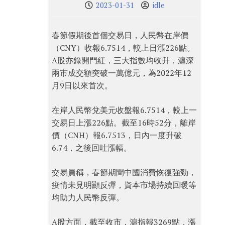
2023-01-31
idle
春節假期後首個交易日，人民幣在岸價
（CNY）收報6.7514，較上日漲226點。
A股亦錄開門紅，三大指數均收升，滬深
兩市成交額突破一萬億元，為2022年12
月9日以來首次。
在岸人民幣兌美元收盤報6.7514，較上一
交易日上漲226點。截至16時52分，離岸
價（CNH）報6.7513，日內一度升破
6.74，之後回吐漲幅。
交易員稱，春節期間中國消費恢復強勁，
疫情未見明顯反彈，資本市場持續回暖等
均助力人民幣反彈。
A股方面，截至收市，滬指報3269點，漲