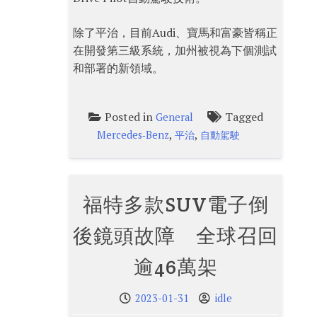
除了平治，目前Audi、寶馬和富豪皆稱正
在開發第三級系統，加州被視為下個測試
和部署的新領域。
Posted in
Tagged
General
,
,
Mercedes‑Benz
平治
自動駕駛
福特多款SUV電子倒
後鏡頭故障 全球召回
逾46萬架
2023-01-31
idle