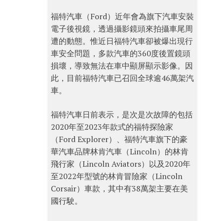
福特汽車（Ford）近年會為旗下汽車安裝
電子後視鏡，透過攝影鏡頭來拍攝車尾周
遭的動態。惟近日福特汽車卻被爆出現行
車安全問題，多款汽車的360度後置鏡頭
損壞，導致無法在車中顯屏顯示影像。因
此，目前福特汽車已召回全球逾46萬架汽
車。
福特汽車日前表示，是次是次故障的包括
2020年至2023年款式的福特探險家
（Ford Explorer）、福特汽車旗下的豪
華汽車品牌林肯汽車（Lincoln）的林肯
飛行家（Lincoln Aviators）以及2020年
至2022年型號的林肯冒險家（Lincoln
Corsair）車款，其中有38萬架主要在美
國行駛。