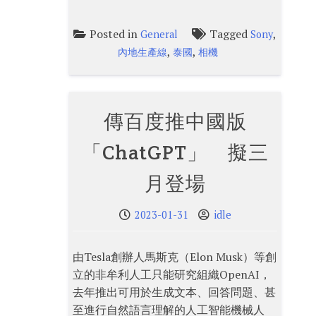
Posted in
Tagged
,
General
Sony
,
,
內地生產線
泰國
相機
傳百度推中國版
「ChatGPT」 擬三
月登場
2023-01-31
idle
由Tesla創辦人馬斯克（Elon Musk）等創
立的非牟利人工只能研究組織OpenAI，
去年推出可用於生成文本、回答問題、甚
至進行自然語言理解的人工智能機械人