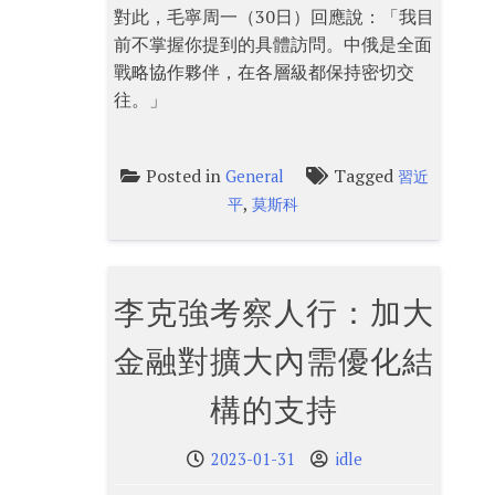
對此，毛寧周一（30日）回應說：「我目
前不掌握你提到的具體訪問。中俄是全面
戰略協作夥伴，在各層級都保持密切交
往。」
Posted in
Tagged
General
習近
,
平
莫斯科
李克強考察人行：加大
金融對擴大內需優化結
構的支持
2023-01-31
idle