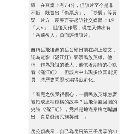
壞，在豆瓣上有7.4分，但該片至今是非
不斷，既冒出「偷票房」、「抄襲」等質
疑，片方一度聲言要起訴社交媒體上4名
「大V」，隨後又作罷，現在又傳出有
「岳飛後人」負面評價該片。
自稱岳飛後裔的岳公穎日前在網上發文，
認為電影《滿江紅》褻瀆民族英雄。他
稱，作為飛祖的後人，他懷著期待的心觀
看《滿江紅》，但該片中出現多位喜劇演
員，將歷史問題改編得戲劇化。
「看完之後我很傷心，一個民族英雄怎麽
被拍成這種虛構的故事？岳飛蕩氣回腸的
史詩《滿江紅》，竟然是通過秦檜之嘴誦
出，真是褻瀆民族英雄！」
岳公穎表示，自己為岳飛第三子岳霖的31