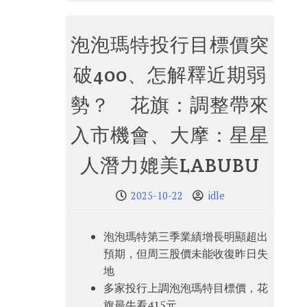
泡泡瑪特投行目標價突
破400、怎解釋近期弱
勢？ 花旗：調整帶來
入市機會、大摩：星星
人潛力媲美LABUBU
2025-10-22
idle
泡泡瑪特第三季業績增長明顯超出
預期，但周三股價未能收復昨日失
地
多家投行上調泡泡瑪特目標價，花
旗最牛看415元