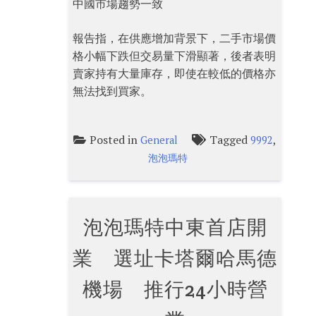
中國市場趨勢一致
報告指，在供應增加背景下，二手市場價
格小幅下跌但交易量下滑顯著，後者表明
賣家持有大量庫存，即使在較低的價格亦
無法找到買家。
Posted in
Tagged
,
General
9992
泡泡瑪特
泡泡瑪特中東首店開
業 選址卡塔爾哈馬德
機場 推行24小時營