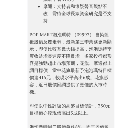
摩通：支持者和懷疑聲音觀點不
改，需待全球長線資金研究是否支
持
POP MART泡泡瑪特 （09992） 自染藍
後股價反覆走弱，最新第三季業務更新顯
示，即使比較基數大幅提高，泡泡瑪特季
度收益增長速度不降反增，多家投行都形
容是強勁超出市場預期，花旗、摩通都上
調目標價，當中花旗最新予泡泡瑪特目標
價達415元，較現水平高出6成。花旗形
容，近日股價回調提供了更佳的入市時
機。
即使以中性評級的高盛目標價計，350元
目標價亦較現價高出3成以上。
泡泡瑪特周二股價急跌8%，周三股價曾