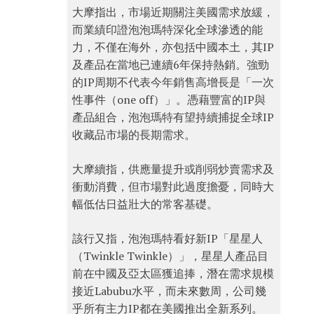
大摩指出，市場近期關注美國需求放緩，
而業績印證泡泡瑪特深化全球滲透的能
力，不僅在海外，亦包括中國本土，其IP
及產品在當地已連續6年保持熱銷。強勁
的IP周期不代表今年銷售高增長是「一次
性事件（one off）」。憑藉豐富的IP與
產品組合，泡泡瑪特有望持續捕捉全球IP
收藏品市場的長期需求。
大摩續指，供應量提升或削弱炒賣需求及
衝動消費，但市場對此過度擔憂，同時大
幅低估日益壯大的常客基礎。
該行又指，泡泡瑪特看好新IP「星星人
（Twinkle Twinkle）」，星星人產品目
前在中國及亞太區獲追捧，潛在需求規模
接近Labubu水平，而未來數周，公司幾
乎所有主力IP都在美國推出全新系列。