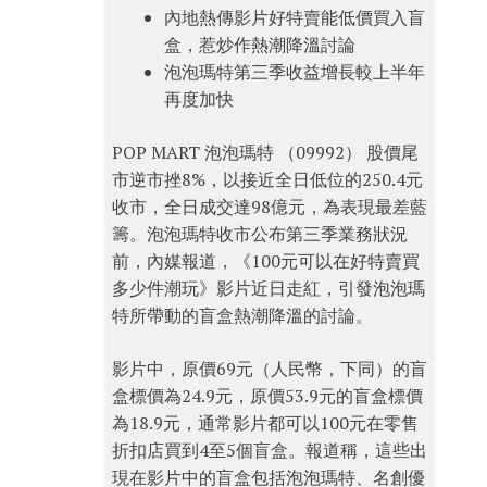
內地熱傳影片好特賣能低價買入盲
盒，惹炒作熱潮降溫討論
泡泡瑪特第三季收益增長較上半年
再度加快
POP MART 泡泡瑪特 （09992） 股價尾
市逆市挫8%，以接近全日低位的250.4元
收市，全日成交達98億元，為表現最差藍
籌。泡泡瑪特收市公布第三季業務狀況
前，內媒報道，《100元可以在好特賣買
多少件潮玩》影片近日走紅，引發泡泡瑪
特所帶動的盲盒熱潮降溫的討論。
影片中，原價69元（人民幣，下同）的盲
盒標價為24.9元，原價53.9元的盲盒標價
為18.9元，通常影片都可以100元在零售
折扣店買到4至5個盲盒。報道稱，這些出
現在影片中的盲盒包括泡泡瑪特、名創優