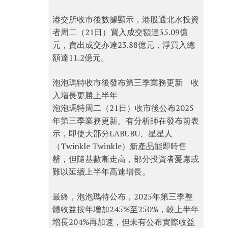
港交所收市後數據顯示，港股通北水投資
者周二（21日）買入成交額達35.09億
元，賣出成交亦達23.88億元，淨買入總
額達11.2億元。
泡泡瑪特收市後發布第三季業務更新 收
入增長更勝上半年
泡泡瑪特周二（21日）收市後公布2025
年第三季業務更新。有分析師在發布前表
示，即使大部分LABUBU、星星人
（Twinkle Twinkle）新產品能即時售
罄，但隨基數漸走高，部分投資者憂慮或
難以延續上半年高速增長。
最終，泡泡瑪特公布，2025年第三季整
體收益按年增加245%至250%，較上半年
增長204%再加速，但未有公布實際收益