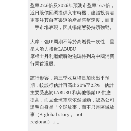
盈率22.6倍及2026年預測市盈率16.7倍，
近日股價回調提供入市時機，建議投資者
更關注其自有渠道的產品售罄速度，而非
二手市場表現，因其暢銷態勢持續強勁。
大摩：強IP周期不等於高增長一次性 星
星人潛力接近LABUBU
摩根士丹利繼續將泡泡瑪特列為中國消費
行業首選股。
該行形容，第三季收益增長加快出乎預
期，較該行估計再高出20%至25%，估計
主要受惠於LABUBU 和其他暢銷IP 供應
提高，而且全球需求依然強勁，認為公司
證明自身是「全球故事，而不只是區域故
事（A global story， not
regional）」。