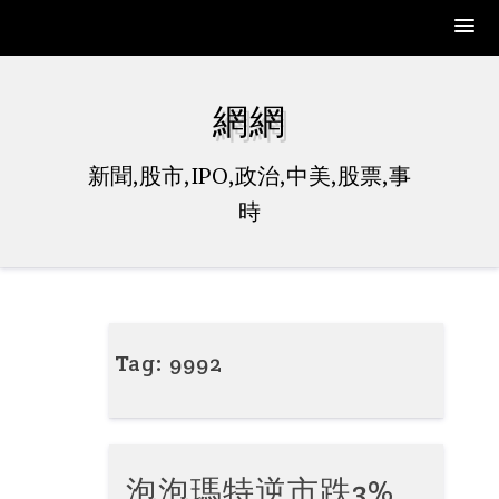
Skip
to
網網
content
新聞,股市,IPO,政治,中美,股票,事
時
Tag:
9992
泡泡瑪特逆市跌3%