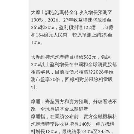
大摩上調泡泡瑪特全年收入增長預測至
190%，2026、27年收益增速將放慢至
26%和20%，盈利預測達122億、153億
和184億元人民幣，較原預測上調2%至
10%。
大摩維持泡泡瑪特目標價382元，強調
20%以上盈利增長在中國和全球消費股都
相當罕見，目前股價只相當於2026年預
測市盈率20倍，回報相對於風險相當吸
引。
摩通：齊超買方和賣方預期、分歧看法不
改 全球長線基金成關鍵者
摩通指，在業績公布前，賣方金融機構料
泡泡瑪特季度收益增長140%，買方機構
料增長180%，最終結果240%至245%，