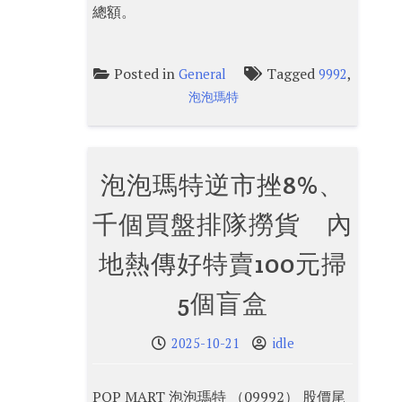
總額。
Posted in
Tagged
,
General
9992
泡泡瑪特
泡泡瑪特逆市挫8%、
千個買盤排隊撈貨 內
地熱傳好特賣100元掃
5個盲盒
2025-10-21
idle
POP MART 泡泡瑪特 （09992） 股價尾