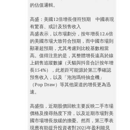
的估值邏輯。
高盛：美國12倍增長僅符預期 中國表現
有驚喜、或計及預售收入
高盛表示，以市場劃分，按年增長12.6倍
的美國市場大致符合預期，而中國市場則
顯著超預期，尤其考慮到比較基數相當
高。值得注意的是，其整體增長遠高於線
上銷售追蹤數據（天貓與抖音合計按年增
長154%），此差距可能源於第三季確認
預售收入，以及「泡泡瑪特抽盒機」
（Pop Draw）等其他渠道的增長更為迅
速。
高盛指，近期股價回軟主要反映二手市場
價格及搜尋熱度下滑，以及近期市場對美
國市場增長放緩的擔憂。然而，第三季表
現應有助提升投資者對2025年盈利能見