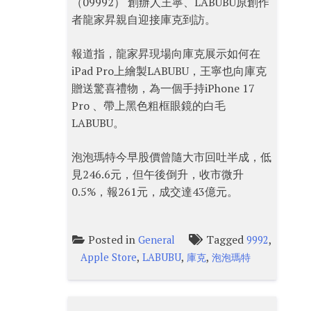
（09992） 創辦人王寧、LABUBU原創作
者龍家昇親自迎接庫克到訪。
報道指，龍家昇現場向庫克展示如何在
iPad Pro上繪製LABUBU，王寧也向庫克
贈送驚喜禮物，為一個手持iPhone 17
Pro 、帶上黑色粗框眼鏡的白毛
LABUBU。
泡泡瑪特今早股價曾隨大市回吐半成，低
見246.6元，但午後倒升，收市微升
0.5%，報261元，成交達43億元。
Posted in
Tagged
,
General
9992
,
,
,
Apple Store
LABUBU
庫克
泡泡瑪特