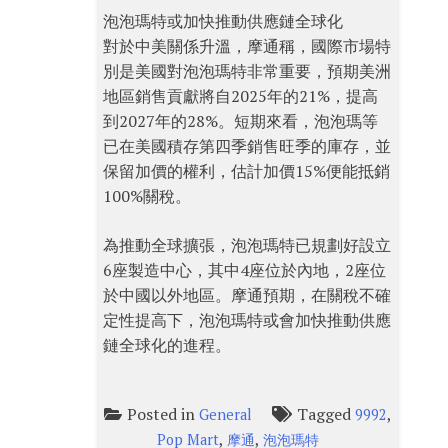
泡泡瑪特或加快推動供應鏈全球化
對於中美關係升溫，摩通稱，國際市場特
別是美國對泡泡瑪特非常重要，預期美洲
地區銷售貢獻將自2025年的21%，提高
到2027年的28%。短期來看，泡泡瑪等
已在美國積存第四季銷售旺季的庫存，並
保留加價的權利，估計加價15%便能抵銷
100%關稅。
為推動全球擴張，泡泡瑪特已規劃好設立
6座製造中心，其中4座位於內地，2座位
於中國以外地區。摩通預期，在關稅不確
定性提高下，泡泡瑪特或會加快推動供應
鏈全球化的進程。
Posted in
Tagged
,
General
9992
,
,
Pop Mart
摩通
泡泡瑪特