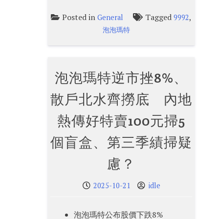
Posted in
Tagged
,
General
9992
泡泡瑪特
泡泡瑪特逆市挫8%、
散戶北水齊撈底 內地
熱傳好特賣100元掃5
個盲盒、第三季績掃疑
慮？
2025-10-21
idle
泡泡瑪特公布股價下跌8%