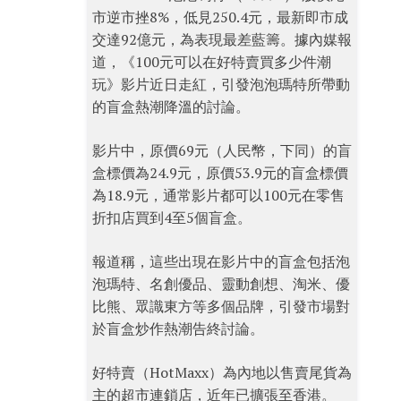
市逆市挫8%，低見250.4元，最新即市成
交達92億元，為表現最差藍籌。據內媒報
道，《100元可以在好特賣買多少件潮
玩》影片近日走紅，引發泡泡瑪特所帶動
的盲盒熱潮降溫的討論。
影片中，原價69元（人民幣，下同）的盲
盒標價為24.9元，原價53.9元的盲盒標價
為18.9元，通常影片都可以100元在零售
折扣店買到4至5個盲盒。
報道稱，這些出現在影片中的盲盒包括泡
泡瑪特、名創優品、靈動創想、淘米、優
比熊、眾識東方等多個品牌，引發市場對
於盲盒炒作熱潮告終討論。
好特賣（HotMaxx）為內地以售賣尾貨為
主的超市連鎖店，近年已擴張至香港。