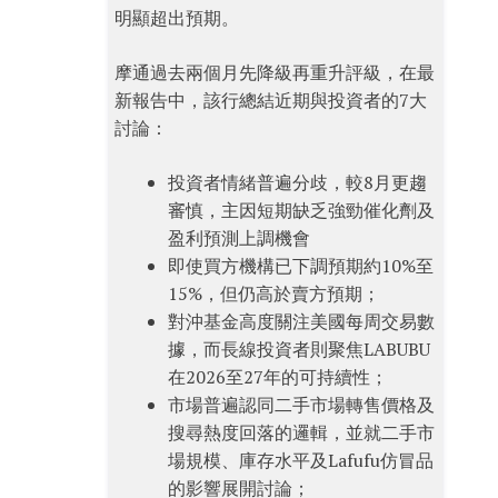
明顯超出預期。
摩通過去兩個月先降級再重升評級，在最
新報告中，該行總結近期與投資者的7大
討論：
投資者情緒普遍分歧，較8月更趨
審慎，主因短期缺乏強勁催化劑及
盈利預測上調機會
即使買方機構已下調預期約10%至
15%，但仍高於賣方預期；
對沖基金高度關注美國每周交易數
據，而長線投資者則聚焦LABUBU
在2026至27年的可持續性；
市場普遍認同二手市場轉售價格及
搜尋熱度回落的邏輯，並就二手市
場規模、庫存水平及Lafufu仿冒品
的影響展開討論；