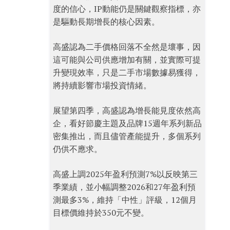
度的信心，IP動能仍是關鍵觀察指標，亦
是驅動長期增長的核心因素。
高盛認為二手價格回落不全然是壞事，因
這可能與公司供應增加有關，並實際可提
升變現效率，只是二手市場數據易獲得，
將持續影響市場投資情緒。
展望第四季，高盛認為增長能見度依然高
企，看好節慶主題及品牌15週年系列新品
密集推出，而且儘管產能提升，多個系列
仍供不應求。
高盛上調2025年盈利預測7%以反映第三
季業績，並小幅調整2026和27年盈利預
測最多3%，維持「中性」評級，12個月
目標價維持於350元不變。