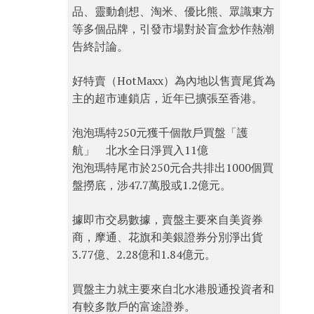
品、靈動創想、淘米、優比熊、眾識東方
等多個品牌，引發市場對於盲盒炒作熱潮
告終討論。
好特賣（HotMaxx）為內地以售賣尾貨為
主的超市連鎖店，近年已擴張至香港。
泡泡瑪特250元獲千個散戶買盤「護
航」 北水全日淨買入11億
泡泡瑪特尾市於250元合共排出1000個買
盤撈底，涉47.7萬股或1.2億元。
據即市交易數據，賣盤主要來自美資券
商，摩通、花旗和美銀證券分別淨出貨
3.77億、2.28億和1.84億元。
買盤主力就主要來自北水港股通投資者和
有較多散戶的富途證券。