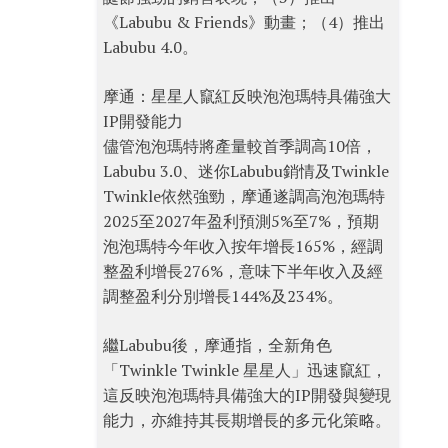
《Labubu & Friends》動畫；（4）推出
Labubu 4.0。
摩通：星星人竄紅反映泡泡瑪特具備強大
IP開發能力
儘管泡泡瑪特將產量較首季調高10倍，
Labubu 3.0、迷你Labubu銷情及Twinkle
Twinkle依然強勁，摩通遂調高泡泡瑪特
2025至2027年盈利預測5%至7%，預期
泡泡瑪特今年收入按年增長165%，經調
整盈利增長276%，意味下半年收入及經
調整盈利分別增長144%及234%。
繼Labubu後，摩通指，全新角色
「Twinkle Twinkle 星星人」迅速竄紅，
這反映泡泡瑪特具備強大的IP開發與變現
能力，亦維持其長期增長的多元化策略。