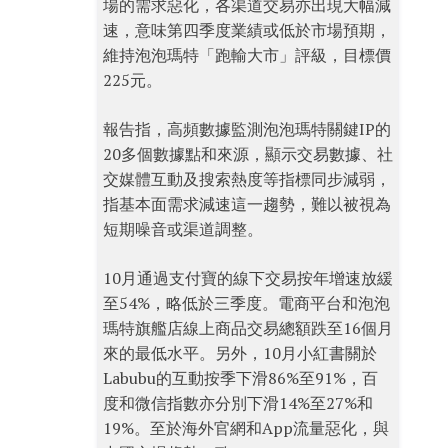
場的需求惡化，各渠道交易亦出現大幅減
速，意味第四季度業績或低於市場預期，
維持泡泡瑪特「跑輸大市」評級，目標價
225元。
報告指，高頻數據監測泡泡瑪特關鍵IP的
20多個數據點和來源，顯示交易數據、社
交媒體互動及搜索熱度等指標同步減弱，
指基本面需求減速這一趨勢，難以被視為
短期噪音或渠道調整。
10月通過支付寶的線下交易按年增速放緩
至54%，略低於三季度。電商平台和泡泡
瑪特旗艦店線上商品交易總額跌至16個月
來的最低水平。另外，10月小紅書關於
Labubu的互動按季下滑86%至91%，百
度和微信指數亦分別下滑14%至27%和
19%。至於海外官網和App流量惡化，與