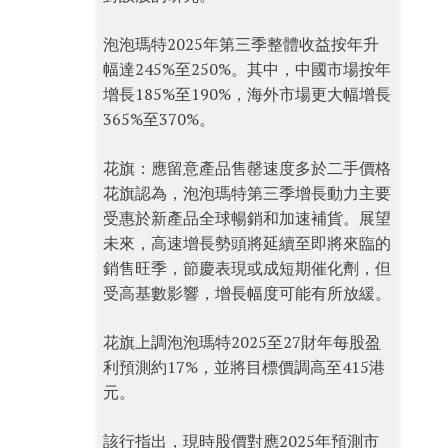
泡泡瑪特2025年第三季整體收益按年升
幅達245%至250%。其中，中國市場按年
增長185%至190%，海外市場更大幅增長
365%至370%。
花旗：應留意產品售罄速度多於二手價格
花旗認為，泡泡瑪特第三季增長動力主要
受惠於新產品全球暢銷和加速補貨。展望
未來，高速增長勢頭將延續至即將來臨的
銷售旺季，節慶表現或成短期催化劑，但
受高基數影響，增長幅度可能有所放緩。
花旗上調泡泡瑪特2025至27財年每股盈
利預測約17%，並將目標價調高至415港
元。
該行指出，現時股價對應2025年預測市