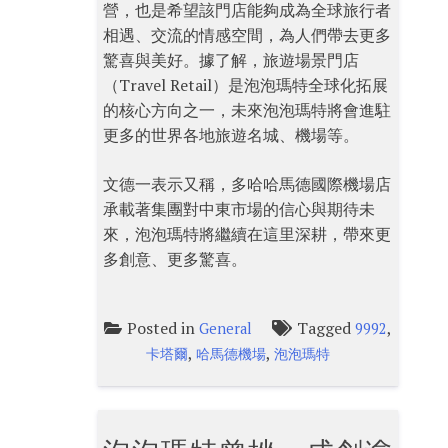
營，也是希望該門店能夠成為全球旅行者
相遇、交流的情感空間，為人們帶去更多
驚喜與美好。據了解，旅遊場景門店
（Travel Retail）是泡泡瑪特全球化拓展
的核心方向之一，未來泡泡瑪特將會進駐
更多的世界各地旅遊名城、機場等。
文德一表示又稱，多哈哈馬德國際機場店
承載著集團對中東市場的信心與期待未
來，泡泡瑪特將繼續在這里深耕，帶來更
多創意、更多驚喜。
Posted in
Tagged
,
General
9992
,
,
卡塔爾
哈馬德機場
泡泡瑪特