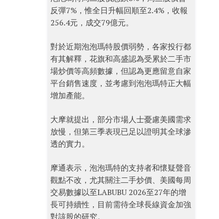
反彈7%，惟全日升幅回順至2.4%，收報
256.4元，成交79億元。
對於近期泡泡瑪特股價弱勢，各家投行都
有其解釋，花旗和高盛認為受累於二手市
場炒價等高頻數據，但認為更應留意自家
平台銷售速度，並考慮到泡泡瑪特正大幅
增加產能。
大摩就提出，部分市場人士憂慮美國需求
放慢，但第三季表現已足以證明其全球滲
透的實力。
摩通表示，泡泡瑪特的支持者和懷疑聲音
觀點不改，尤其關注二手炒價、美國每周
交易數據以至LABUBU 2026至27年的增
長可持續性，目前需待全球長線資金加強
對該股的研究。