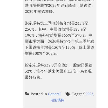
營收增長將在2025年達到峰值，隨後從
2026年開始放緩。
泡泡瑪特第三季收益按年增長245%至
250%。其中，中國收益增長185%至
190%，海外收益增長365%至370%。中
國市場方面，泡泡瑪特於今年第三季的線
下渠道按年增長130%至135%，線上渠道
增長300%至305%。
按泡泡瑪特339.8元高位計，股價已累跌
32%，惟今年以來仍累升1.5倍，為表現
最好藍籌。
Posted in
Tagged
,
General
9992
泡泡瑪特