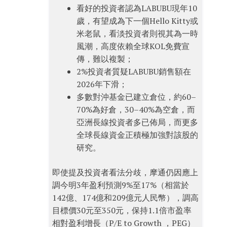
看好的投資者認為LABUBU現年10
歲，有望成為下一個Hello Kitty或
米老鼠，看淡投資者則視其為一時
風潮，高度依賴全球KOL免費宣
傳，難以複製；
2%投資者質疑LABUBU銷售額在
2026年下滑；
多數對沖基金已建立倉位，約60–
70%為好倉，30–40%為空倉，而
亞洲長線投資者多已佈局，而更多
全球長線資金正積極加強對該股的
研究。
即使提及投資者看法分歧，摩通仍因應上
調今明3年盈利預測9%至17%（相當於
142億、174億和209億元人民幣），調高
目標價30元至350元，保持1.1倍市盈率
相對盈利增長（P/E to Growth ，PEG）