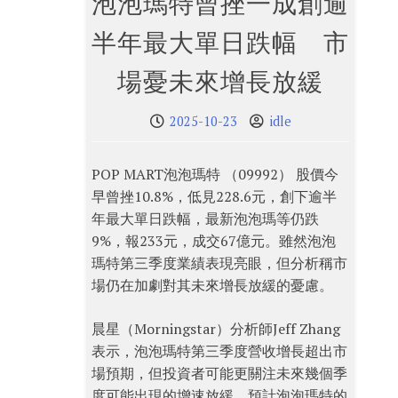
泡泡瑪特曾挫一成創逾
半年最大單日跌幅 市
場憂未來增長放緩
2025-10-23
idle
POP MART泡泡瑪特 （09992） 股價今
早曾挫10.8%，低見228.6元，創下逾半
年最大單日跌幅，最新泡泡瑪等仍跌
9%，報233元，成交67億元。雖然泡泡
瑪特第三季度業績表現亮眼，但分析稱市
場仍在加劇對其未來增長放緩的憂慮。
晨星（Morningstar）分析師Jeff Zhang
表示，泡泡瑪特第三季度營收增長超出市
場預期，但投資者可能更關注未來幾個季
度可能出現的增速放緩。預計泡泡瑪特的