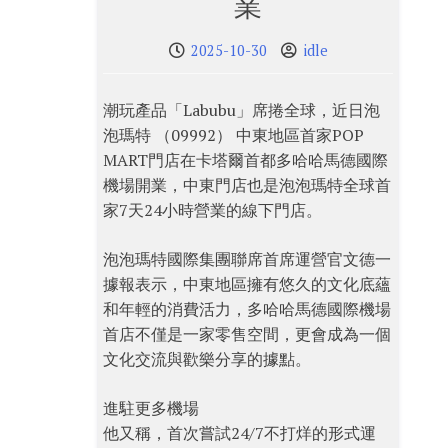
業
2025-10-30
idle
潮玩產品「Labubu」席捲全球，近日泡
泡瑪特 （09992） 中東地區首家POP
MART門店在卡塔爾首都多哈哈馬德國際
機場開業，中東門店也是泡泡瑪特全球首
家7天24小時營業的線下門店。
泡泡瑪特國際集團聯席首席運營官文德一
據報表示，中東地區擁有悠久的文化底蘊
和年輕的消費活力，多哈哈馬德國際機場
首店不僅是一家零售空間，更會成為一個
文化交流與歡樂分享的據點。
進駐更多機場
他又稱，首次嘗試24/7不打烊的形式運