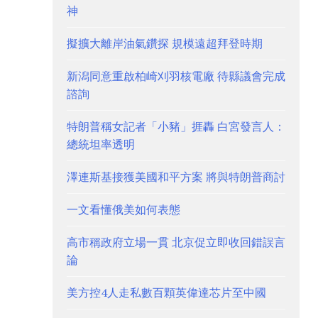
神
擬擴大離岸油氣鑽探 規模遠超拜登時期
新潟同意重啟柏崎刈羽核電廠 待縣議會完成
諮詢
特朗普稱女記者「小豬」捱轟 白宮發言人：
總統坦率透明
澤連斯基接獲美國和平方案 將與特朗普商討
一文看懂俄美如何表態
高市稱政府立場一貫 北京促立即收回錯誤言
論
美方控4人走私數百顆英偉達芯片至中國