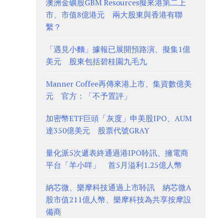
澳洲金礦股GBM Resources擬來港第二上
市、市值8億港元 兩大股東與香港有聯
繫？
「遇見小麵」據報已展開預路演、擬集1億
美元 股東包括碧桂園九毛九
Manner Coffee再傳來港上市、集資數億美
元 官方：「不予置評」
加密幣ETF巨頭「灰度」申美股IPO、AUM
達350億美元 股票代號GRAY
量化派5次遞表終通過港IPO聆訊、擁電商
平台「羊小咩」 首5月溢利1.25億人幣
納芯微、樂摩科技通過上市聆訊 納芯微A
股市值211億人幣、樂摩科技為共享按摩設
備商