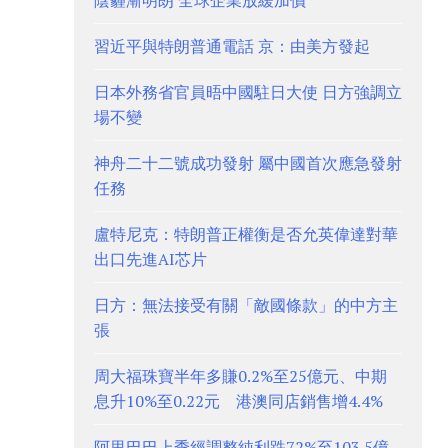
陰霾漸明朗 全球企業放緩加價
習近平與特朗普通電話 京：由美方發起
日本外務省官員晤中國駐日大使 日方強調立
場不變
神舟二十二號成功發射 屬中國首次應急發射
任務
盧特尼克：特朗普正權衡是否允英偉達對華
出口先進AI芯片
日方：無法接受有關「敵國條款」的中方主
張
周大福珠寶半年多賺0.2%至25億元、中期
息升10%至0.22元 港澳同店銷售增4.4%
阿里巴巴上季經調整純利跌72%至103.5億