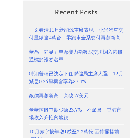
Recent Posts
一文看清11月新能源車廠表現 小米汽車交
付量續逾4萬台 零跑車全系交付再創新高
華為「問界」車廠賽力斯獲深交所調入港股
通標的證券名單
特朗普稱已決定下任聯儲局主席人選 12月
減息0.25厘機會率為87.4%
銀價再創新高 突破57美元
翠華控股中期少賺23.7% 不派息 香港市
場收入升惟內地跌
10月赤字按年增1成至2.2萬億 因停擺提前