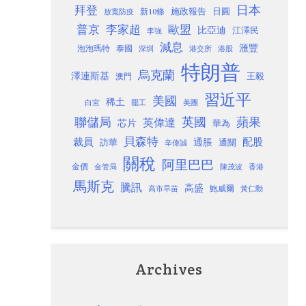
日本
拜登
施政報告
日圓
新10條
放寬防疫
歐盟
普京
李家超
比亞迪
江澤民
李強
減息
滙豐
泡泡瑪特
泰國
深圳
港股
港交所
特朗普
烏克蘭
澤連斯基
澳門
王毅
習近平
美國
稀土
白宮
罷工
美團
聯儲局
蘋果
英國
英偉達
芯片
華為
貝森特
裁員
配股
通脹
訪華
通關
辛偉誠
關稅
阿里巴巴
金價
金管局
香港
陳茂波
馬斯克
騰訊
高盛
高市早苗
鮑威爾
黃仁勳
Archives