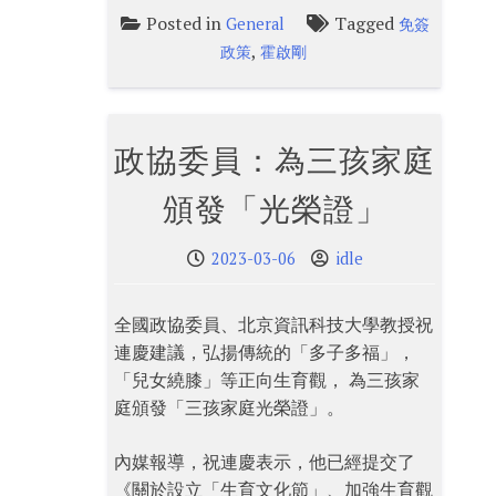
Posted in
Tagged
General
免簽
,
政策
霍啟剛
政協委員：為三孩家庭
頒發「光榮證」
2023-03-06
idle
全國政協委員、北京資訊科技大學教授祝
連慶建議，弘揚傳統的「多子多福」，
「兒女繞膝」等正向生育觀， 為三孩家
庭頒發「三孩家庭光榮證」。
內媒報導，祝連慶表示，他已經提交了
《關於設立「生育文化節」、加強生育觀