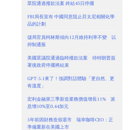
眾院通過撥款法案 終結43日停擺
FBI局長宣布 中國同意阻止芬太尼相關化學
品的計劃
儲局官員柯林斯傾向12月維持利率不變 以
抑制通脹
美國眾議院通過臨時撥款法案 待特朗普簽
署後政府停擺將結束
GPT-5.1來了！強調對話體驗「更自然、更
有溫度」
宏利金融第三季新造業務價值增長11% 派
息增10%至0.44加元
5年前因財務造假退市 瑞幸咖啡CEO：正
準備重新在美國上市