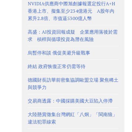
NVIDIA供應商中際旭創據報選定投行A+H
香港上市、擬集至少234億港元 A股年內
累升2.8倍、市值逼5300億人幣
高盛：AI投資回報成疑 企業應用落後於需
求 槓桿與循環投資為潛在風險
烏暫停和談 俄促美避升級戰事
終結 政府恢復正常仍需等待
德國財長訪華前密集協調歐盟立場 聚焦稀土
與競爭力
交易商透露：中國採購美國大豆陷入停滯
大陸懸賞徵集台灣網紅「八炯」「閩南狼」
違法犯罪線索