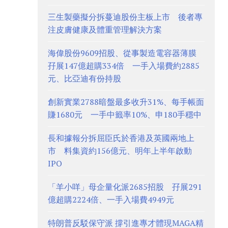
三生製藥擬分拆蔓迪股份主板上市 後者專
注皮膚健康及體重管理解決方案
海偉股份9609招股、從事製造電容器薄膜
孖展147億超購334倍 一手入場費約2885
元、比亞迪有份持股
創新實業2788暗盤最多收升31%、每手帳面
賺1680元 一手中籤率10%、申180手穩中
長和據報分拆屈臣氏於香港及英國兩地上
市 料集資約156億元、明年上半年啟動
IPO
「羊小咩」母企量化派2685招股 孖展291
億超購2224倍、一手入場費4949元
特朗普反駁保守派 撐引進專才體現MAGA精