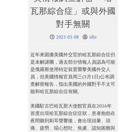
瓦那綜合症」或與外國
對手無關
2023-03-08
idle
近年來困擾美國外交官的哈瓦那綜合症仍
是未解謎團，過去部分情報人員認為可能
是俄羅斯使用特定裝置襲擊美國外交人
員，但美國情報官員周三(3月1日)公布調
查解密報告，指出美國的外國對手不太可
能和哈瓦那綜合症有關。
美國駐古巴哈瓦那大使館官員在2016年
首度出現哈瓦那綜合症症狀，患者抱怨在
夜間聽到刺耳聲響後，會出現頭暈、頭
痛、疲勞、噁心想吐、焦慮、認知困難與