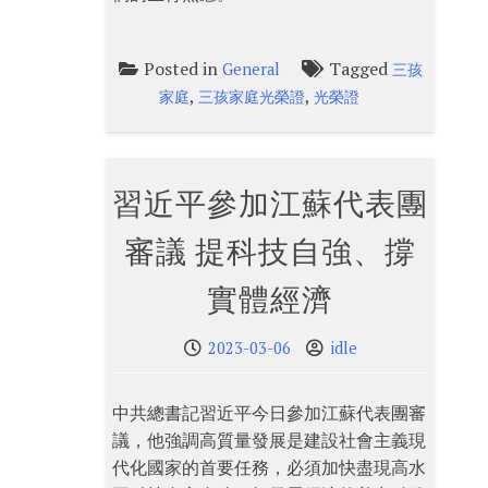
Posted in
Tagged
General
三孩
,
,
家庭
三孩家庭光榮證
光榮證
習近平參加江蘇代表團
審議 提科技自強、撐
實體經濟
2023-03-06
idle
中共總書記習近平今日參加江蘇代表團審
議，他強調高質量發展是建設社會主義現
代化國家的首要任務，必須加快盡現高水