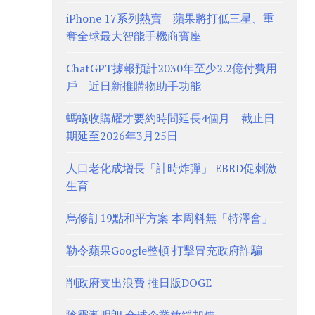
iPhone 17系列熱賣 蘋果將打低三星、重
奪全球最大智能手機商寶座
ChatGPT據報預計2030年至少2.2億付費用
戶 近日新推購物助手功能
螞蟻收購耀才要約時間延長4個月 截止日
期延至2026年3月25日
人口老化成增長「計時炸彈」 EBRD促刺激
生育
烏修訂19點和平方案 本周料無「特澤會」
勒令蘋果Google整頓 打擊冒充政府詐騙
削政府支出浪費 推日版DOGE