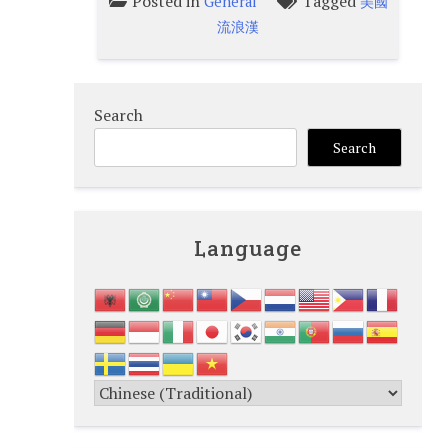
Posted in
Tagged
General
美國
流浪漢
Search
Search
Language