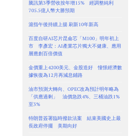
騰訊第3季營收按年增15% 經調整純利
705.5億人幣大勝預期
滬指午後持續上揚 刷新10年新高
百度自研AI芯片昆侖芯「M100」明年初上
市 李彥宏：AI產業芯片獨大不健康、應用
層應創百倍價值
金價重上4200美元、金股造好 憧憬經濟數
據恢復為12月再減息鋪路
油市預測大轉向、OPEC改為預計明年略為
「供應過剩」 油價急跌4%、三桶油跌1%
至3%
特朗普簽署臨時撥款法案 結束美國史上最
長政府停擺 美期向好