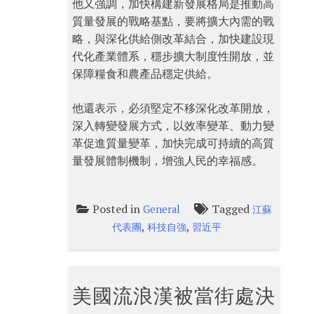
他又強調，加快構建新發展格局是推動高
質量發展的戰略基點，要將擴大內需的戰
略，與深化供給側改革結合，加快建設現
代化產業體系，穩步擴大制度性開放，並
保障糧食和農產品穩定供給。
他還表示，必須堅定不移深化改革開放，
深入轉變發展方式，以效率變革、動力變
革促進質量變革，加快完成可持續的高質
量發展體制機制，增強人民的幸福感。
Posted in
Tagged
General
江蘇
,
,
代表團
科技自強
習近平
美國流浪漢被當街處決