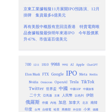
京東工業據報擬11月展開IPO預路演、12月
掛牌 集資最多6億美元
再有美股中概股有意回流香港 特賣電商唯
品會據報擬最快明年來港IPO 今年股價累
升47%、市值逼百億美元
9988
700
1810
AI
Apple
1211
9992
ChatGPT
IPO
Google
FTX
Meta
Elon Musk
Netflix
TikTok
Tesla
OpenAI
Nvidia
Omicron
Twitter
中國
世界盃
中國GDP
中國旅客
二十大
伊朗
人民幣
以色列
亞馬遜
京東
俄羅斯
加息
加拿大
南韓
內地
停擺
北京
印度
小米
台灣
台積電
哈里
商務部
外交部
德國