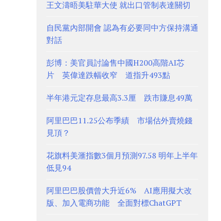
王文濤晤美駐華大使 就出口管制表達關切
自民黨內部開會 認為有必要同中方保持溝通
對話
彭博：美官員討論售中國H200高階AI芯
片 英偉達跌幅收窄 道指升493點
半年港元定存息最高3.3厘 跌市賺息49萬
阿里巴巴11.25公布季績 市場估外賣燒錢
見頂？
花旗料美滙指數3個月預測97.58 明年上半年
低見94
阿里巴巴股價曾大升近6% AI應用擬大改
版、加入電商功能 全面對標ChatGPT