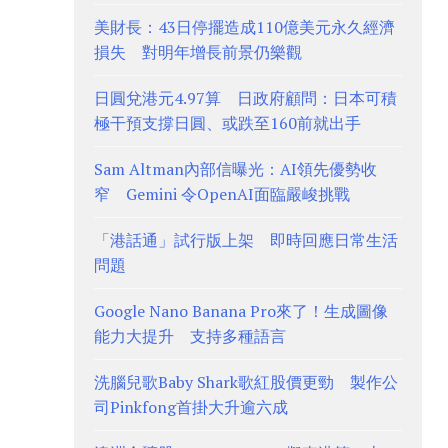
美財長：43日停擺造成110億美元永久經濟
損失 對明年增長前景仍樂觀
日圓兌港元4.97算 日政府顧問：日本可積
極干預支撐日圓、或跌至160前就出手
Sam Altman內部信曝光：AI領先優勢收
窄 Gemini 令OpenAI面臨嚴峻挑戰
「港話通」試行版上架 即時回應日常生活
問題
Google Nano Banana Pro來了！生成圖像
能力大提升 支持多種語言
洗腦兒歌Baby Shark歌紅股價更勁 製作公
司Pinkfong首掛大升逾六成