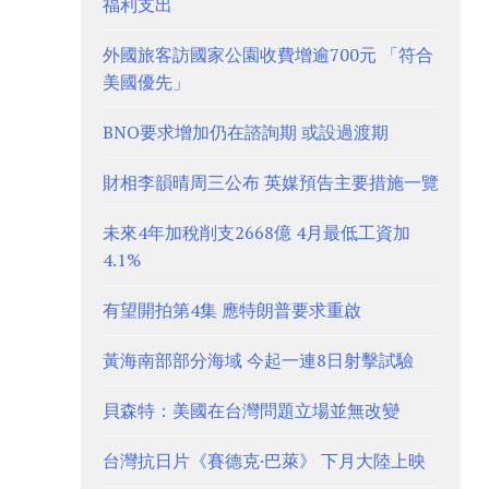
福利支出
外國旅客訪國家公園收費增逾700元 「符合
美國優先」
BNO要求增加仍在諮詢期 或設過渡期
財相李韻晴周三公布 英媒預告主要措施一覽
未來4年加稅削支2668億 4月最低工資加
4.1%
有望開拍第4集 應特朗普要求重啟
黃海南部部分海域 今起一連8日射擊試驗
貝森特：美國在台灣問題立場並無改變
台灣抗日片《賽德克·巴萊》 下月大陸上映