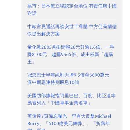
高市︰日本無立場認定台地位 有責任與中國
對話
中歐官員通話再談安世半導體 中方促荷蘭儘
快提出解決方案
量化派2685首掛開報26元升逾1.6倍、一手
賺8100元 超購9365倍、成主板新「超購
王」
冠忠巴士半年純利大增9.5倍至6690萬元
派中期息連特別股息10仙
美國防部據報指阿里巴巴、百度、比亞迪等
應被列入「中國軍事企業名單」
英偉達7頁備忘曝光 罕有大反擊Michael
Burry、「6100億美元舞弊」、「折舊年