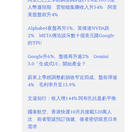
人幣遜預期 雲智能集團收入升34% 阿里
美股盤前升4%
Alphabet夜盤再升3%、英偉達NVDA跌
2% META傳洽談斥數十億美元購Google
的TPU
Google升6%、盤後再升逾2% Gemini
3.0「生成式UI」開始產金？
蔚來上季經調整虧損收窄近四成、盤前彈逾
4% 毛利率升至13.9%
文遠知行：收入增144% 阿布扎比盈虧平衡
國泰航空、香港快運10月共接載320萬人
次 前者聖誕預訂強健、後者密切留意日本
需求