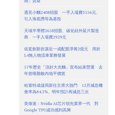
期」質疑
遇見小麵2408招股 一手入場費3556元、
引入海底撈等為基投
天域半導體2658招股、碳化硅外延片製造
商 一手入場費2929元
佑駕創新折讓近一成配股淨籌2億元 用於
L4無人物流車業務發展
57年歷史「頂好大光麵」宣布結束營運 去
年曾嘆難敵內地平價貨
哈塞特成儲局新任主席大熱門 12月減息機
會率為84.3%、明年預計再減息三次
英偉達：Nvidia AI芯片領先業界一代 對
Google TPU成功感到高興