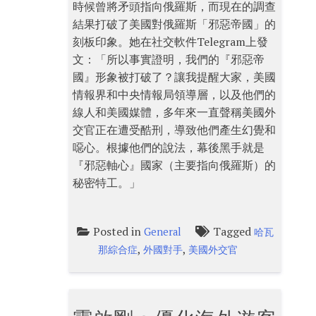
時候曾將矛頭指向俄羅斯，而現在的調查
結果打破了美國對俄羅斯「邪惡帝國」的
刻板印象。她在社交軟件Telegram上發
文：「所以事實證明，我們的『邪惡帝
國』形象被打破了？讓我提醒大家，美國
情報界和中央情報局領導層，以及他們的
線人和美國媒體，多年來一直聲稱美國外
交官正在遭受酷刑，導致他們產生幻覺和
噁心。根據他們的說法，幕後黑手就是
『邪惡軸心』國家（主要指向俄羅斯）的
秘密特工。」
Posted in
Tagged
General
哈瓦
,
,
那綜合症
外國對手
美國外交官