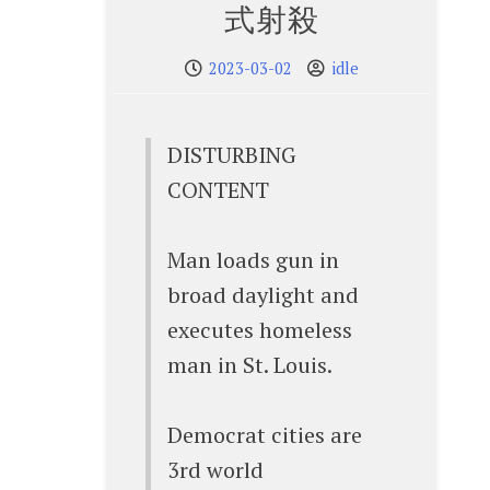
式射殺
2023-03-02
idle
DISTURBING
CONTENT
Man loads gun in
broad daylight and
executes homeless
man in St. Louis.
Democrat cities are
3rd world