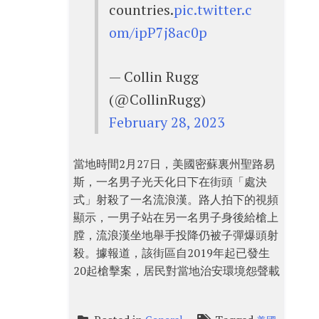
countries.
pic.twitter.c
om/ipP7j8ac0p
— Collin Rugg
(@CollinRugg)
February 28, 2023
當地時間2月27日，美國密蘇裏州聖路易
斯，一名男子光天化日下在街頭「處決
式」射殺了一名流浪漢。路人拍下的視頻
顯示，一男子站在另一名男子身後給槍上
膛，流浪漢坐地舉手投降仍被子彈爆頭射
殺。據報道，該街區自2019年起已發生
20起槍擊案，居民對當地治安環境怨聲載