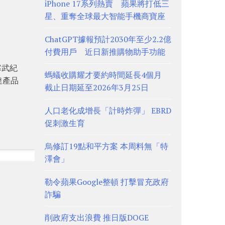
iPhone 17系列熱賣 蘋果將打低三
星、重奪全球最大智能手機商寶座
ChatGPT據報預計2030年至少2.2億
付費用戶 近日新推購物助手功能
寒武紀
螞蟻收購耀才要約時間延長4個月
達產品
截止日期延至2026年3月25日
人口老化成增長「計時炸彈」 EBRD
促刺激生育
烏修訂19點和平方案 本周料無「特
澤會」
勒令蘋果Google整頓 打擊冒充政府
詐騙
削政府支出浪費 推日版DOGE