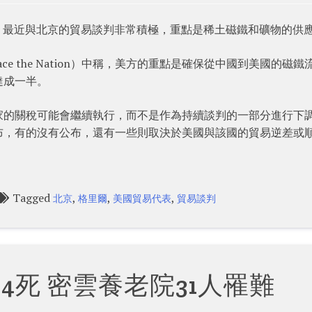
r）表示，最近與北京的貿易談判非常積極，重點是稀土磁鐵和礦物的供
e the Nation）中稱，美方的重點是確保從中國到美國的磁鐵
達成一半。
家的關稅可能會繼續執行，而不是作為持續談判的一部分進行下
布，有的沒有公布，還有一些則取決於美國與該國的貿易逆差或
Tagged
,
,
,
北京
格里爾
美國貿易代表
貿易談判
4死 密雲養老院31人罹難