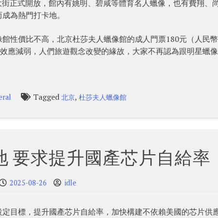
前門大街正式開放，館內有姚明、碧咸等體育名人蠟像，也有費翔、
而成為熱門打卡地。
館性價比不高，北京杜莎夫人蠟像館的成人門票180元（人民
人效應減弱，人們旅遊觀念改變的緣故，大家不再認為跟明星蠟
Tagged
,
eral
北京
杜莎夫人蠟像館
地 要求提升國產芯片自給率
2025-08-26
idle
設定目標，提升國產芯片自給率，加快構建不依賴美國的芯片供