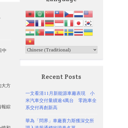
論
日中
Recent Posts
的大方
一文看清11月新能源車廠表現 小
米汽車交付量續逾4萬台 零跑車全
情報綜
系交付再創新高
華為「問界」車廠賽力斯獲深交所
公憤和
調入港股通標的證券名單