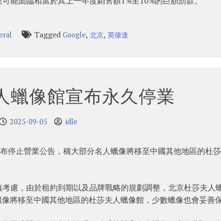
可能面臨相當於其上一年度銷售額1%至10%的巨額罰款。
Tagged
,
,
eral
Google
北京
英偉達
人蠟像館宣布永久停業
2025-09-05
idle
發布停止營業公告，稱大部分名人蠟像將移至中國其他地區的杜
慎考慮，由於租約到期以及品牌戰略的規劃調整，北京杜莎夫人
名人蠟像將移至中國其他地區的杜莎夫人蠟像館，少數蠟像也會妥善