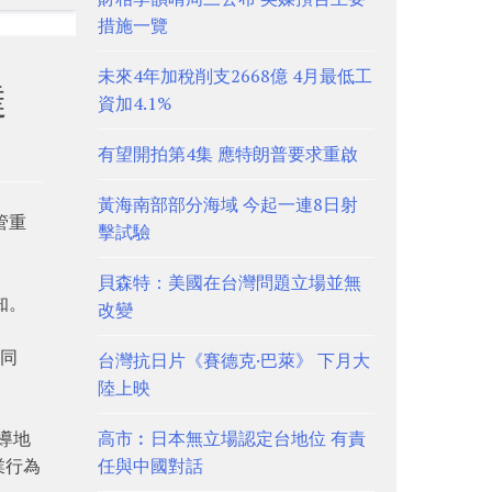
措施一覽
未來4年加稅削支2668億 4月最低工
達
資加4.1%
有望開拍第4集 應特朗普要求重啟
黃海南部部分海域 今起一連8日射
管重
擊試驗
貝森特：美國在台灣問題立場並無
知。
改變
的同
台灣抗日片《賽德克·巴萊》 下月大
陸上映
導地
高市︰日本無立場認定台地位 有責
業行為
任與中國對話