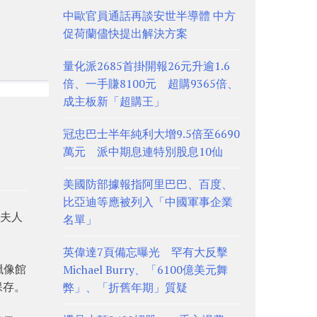
中歐官員通話再談安世半導體 中方
促荷蘭儘快提出解決方案
量化派2685首掛開報26元升逾1.6
倍、一手賺8100元 超購9365倍、
成主板新「超購王」
冠忠巴士半年純利大增9.5倍至6690
萬元 派中期息連特別股息10仙
美國防部據報指阿里巴巴、百度、
比亞迪等應被列入「中國軍事企業
莎夫人
名單」
英偉達7頁備忘曝光 罕有大反擊
蠟像館
Michael Burry、「6100億美元舞
保存。
弊」、「折舊年期」質疑