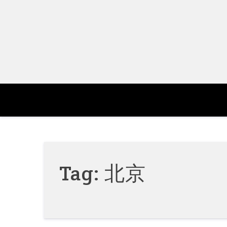
Skip
to
content
Tag:
北京