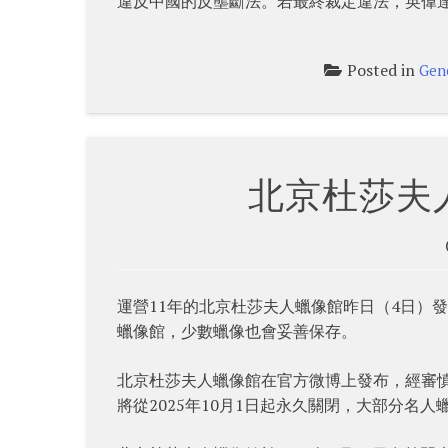
違反中國的反壟斷法。若最終裁定違法，英偉達
Posted in
Gen
北京杜莎夫
運營11年的北京杜莎夫人蠟像館昨日（4日）
蠟像館，少數蠟像也會妥善保存。
北京杜莎夫人蠟像館在官方微博上發布，經審
將從2025年10月1日起永久關閉，大部分