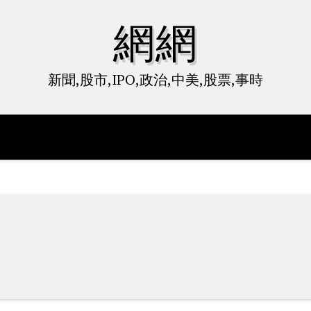
網網
新聞,股市,IPO,政治,中美,股票,事時