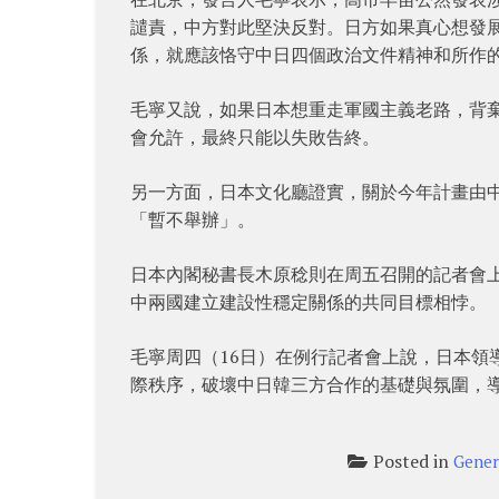
譴責，中方對此堅決反對。日方如果真心想發
係，就應該恪守中日四個政治文件精神和所作
毛寧又說，如果日本想重走軍國主義老路，背
會允許，最終只能以失敗告終。
另一方面，日本文化廳證實，關於今年計畫由
「暫不舉辦」。
日本內閣秘書長木原稔則在周五召開的記者會
中兩國建立建設性穩定關係的共同目標相悖。
毛寧周四（16日）在例行記者會上說，日本領
際秩序，破壞中日韓三方合作的基礎與氛圍，
Posted in
Gener