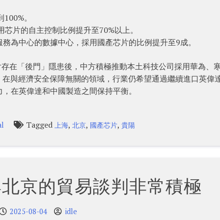
100%。
使用芯片的自主控制比例提升至70%以上。
服務為中心的數據中心，採用國產芯片的比例提升至9成。
片存在「後門」隱患後，中方積極推動本土科技公司採用華為、
，在與經濟安全保障無關的領域，行業仍希望通過繼續進口英偉
力，在英偉達和中國製造之間保持平衡。
Tagged
,
,
,
al
上海
北京
國產芯片
貴陽
與北京的貿易談判非常積極
2025-08-04
idle