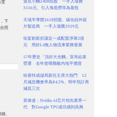
遇見小麵2408招股 一手入場費
尚雯
3556元、引入海底撈等為基投
天域半導體2658招股、碳化硅外延
幣，下
片製造商 一手入場費2929元
像合照
佑駕創新折讓近一成配股淨籌2億
元 用於L4無人物流車業務發展
57年歷史「頂好大光麵」宣布結束
營運 去年曾嘆難敵內地平價貨
哈塞特成儲局新任主席大熱門 12
月減息機會率為84.3%、明年預計再
減息三次
英偉達：Nvidia AI芯片領先業界一
代 對Google TPU成功感到高興
應鏈。