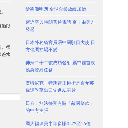
陰霾漸明朗 全球企業放緩加價
應。
習近平與特朗普通電話 京：由美方
流動以
發起
日本外務省官員晤中國駐日大使 日
調。很
方強調立場不變
順差水
神舟二十二號成功發射 屬中國首次
應急發射任務
盧特尼克：特朗普正權衡是否允英
偉達對華出口先進AI芯片
日方：無法接受有關「敵國條款」
的中方主張
周大福珠寶半年多賺0.2%至25億