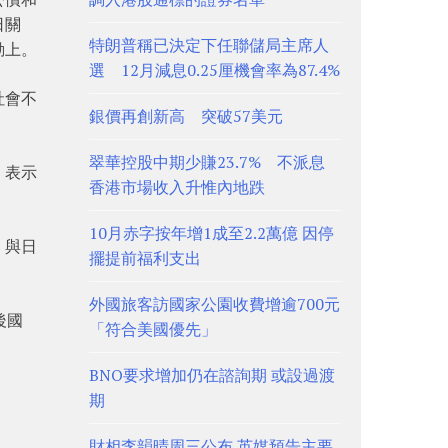
日關
特朗普稱已決定下任聯儲局主席人
動上。
選 12月減息0.25厘機會率為87.4%
社會不
銀價再創新高 突破57美元
翠華控股中期少賺23.7% 不派息
，表示
香港市場收入升惟內地跌
10月赤字按年增1成至2.2萬億 因停
，與日
擺提前福利支出
外國旅客訪國家公園收費增逾700元
後國
「符合美國優先」
BNO要求增加仍在諮詢期 或設過渡
期
財相李韻晴周三公布 英媒預告主要