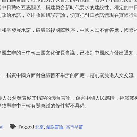
展中日戰略互惠關係，構建契合新時代要求的建設性、穩定的中
的政治承諾，立即收回錯誤言論，切實把對華承諾體現在實際行
棄和平發展承諾，破壞戰後國際秩序，中國人民不會答應，國際
中國主辦的日中韓三國文化部長會議，已收到中國政府發出通知
上，指責中國方面對會議暫不舉辦的回應，是削弱雙邊人文交流
導人公然發表極其錯誤的涉台言論，傷害中國人民感情，挑戰戰
導致舉辦中日韓有關會議的條件暫不具備。
Tagged
,
,
al
北京
錯誤言論
高市早苗