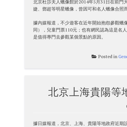
北京杜莎夫人蠟像館於2014年5月31日在
婕、鄧超等明星蠟像，曾因可和名人蠟像合照
據內媒報道，不少遊客在近年開始抱怨參觀蠟像
同），兒童門票110元；也有網民認為這是名
是值得專門去參觀某個景點的原因。
Posted in
Gen
北京上海貴陽等
據日媒報道，北京、上海、貴陽等地政府近期