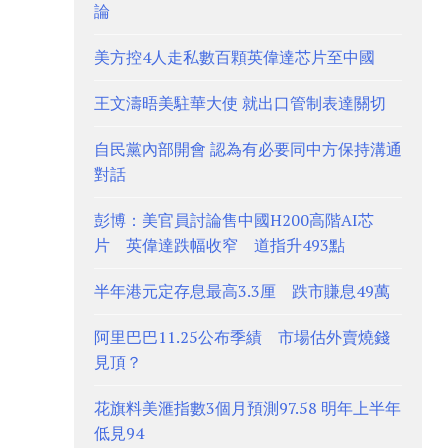
論
美方控4人走私數百顆英偉達芯片至中國
王文濤晤美駐華大使 就出口管制表達關切
自民黨內部開會 認為有必要同中方保持溝通
對話
彭博：美官員討論售中國H200高階AI芯
片 英偉達跌幅收窄 道指升493點
半年港元定存息最高3.3厘 跌市賺息49萬
阿里巴巴11.25公布季績 市場估外賣燒錢
見頂？
花旗料美滙指數3個月預測97.58 明年上半年
低見94