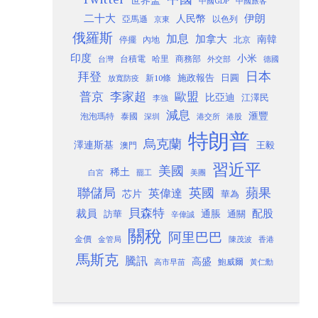
中國GDP
中國旅客
二十大
伊朗
人民幣
以色列
亞馬遜
京東
俄羅斯
加息
加拿大
南韓
內地
停擺
北京
印度
小米
台灣
台積電
哈里
商務部
外交部
德國
日本
拜登
施政報告
日圓
新10條
放寬防疫
歐盟
普京
李家超
比亞迪
江澤民
李強
減息
滙豐
泡泡瑪特
泰國
深圳
港股
港交所
特朗普
烏克蘭
澤連斯基
澳門
王毅
習近平
美國
稀土
白宮
罷工
美團
聯儲局
蘋果
英國
英偉達
芯片
華為
貝森特
裁員
配股
通脹
訪華
通關
辛偉誠
關稅
阿里巴巴
金價
金管局
香港
陳茂波
馬斯克
騰訊
高盛
高市早苗
鮑威爾
黃仁勳