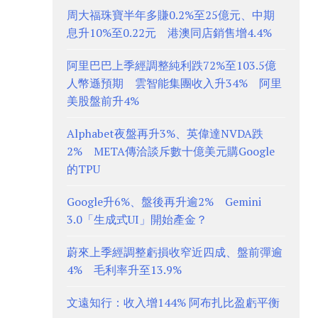
周大福珠寶半年多賺0.2%至25億元、中期
息升10%至0.22元 港澳同店銷售增4.4%
阿里巴巴上季經調整純利跌72%至103.5億
人幣遜預期 雲智能集團收入升34% 阿里
美股盤前升4%
Alphabet夜盤再升3%、英偉達NVDA跌
2% META傳洽談斥數十億美元購Google
的TPU
Google升6%、盤後再升逾2% Gemini
3.0「生成式UI」開始產金？
蔚來上季經調整虧損收窄近四成、盤前彈逾
4% 毛利率升至13.9%
文遠知行：收入增144% 阿布扎比盈虧平衡