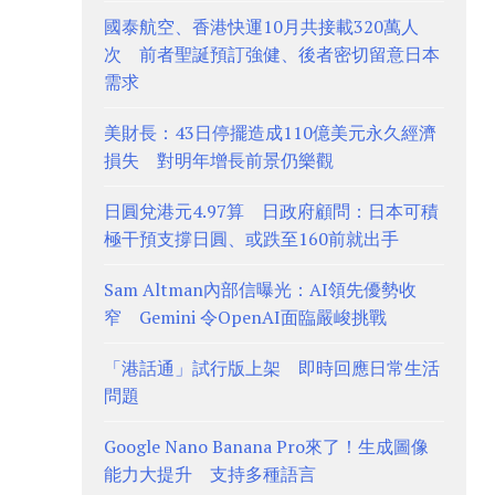
國泰航空、香港快運10月共接載320萬人
次 前者聖誕預訂強健、後者密切留意日本
需求
美財長：43日停擺造成110億美元永久經濟
損失 對明年增長前景仍樂觀
日圓兌港元4.97算 日政府顧問：日本可積
極干預支撐日圓、或跌至160前就出手
Sam Altman內部信曝光：AI領先優勢收
窄 Gemini 令OpenAI面臨嚴峻挑戰
「港話通」試行版上架 即時回應日常生活
問題
Google Nano Banana Pro來了！生成圖像
能力大提升 支持多種語言