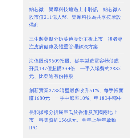
納芯微、樂摩科技通過上市聆訊 納芯微A
股市值211億人幣、樂摩科技為共享按摩設
備商
三生製藥擬分拆蔓迪股份主板上市 後者專
注皮膚健康及體重管理解決方案
海偉股份9609招股、從事製造電容器薄膜
孖展147億超購334倍 一手入場費約2885
元、比亞迪有份持股
創新實業2788暗盤最多收升31%、每手帳面
賺1680元 一手中籤率10%、申180手穩中
長和據報分拆屈臣氏於香港及英國兩地上
市 料集資約156億元、明年上半年啟動
IPO