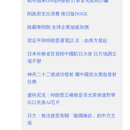
勒令蘋果Google整頓 打擊冒充政府詐騙
削政府支出浪費 推日版DOGE
陰霾漸明朗 全球企業放緩加價
習近平與特朗普通電話 京：由美方發起
日本外務省官員晤中國駐日大使 日方強調立
場不變
神舟二十二號成功發射 屬中國首次應急發射
任務
盧特尼克：特朗普正權衡是否允英偉達對華
出口先進AI芯片
日方：無法接受有關「敵國條款」的中方主
張