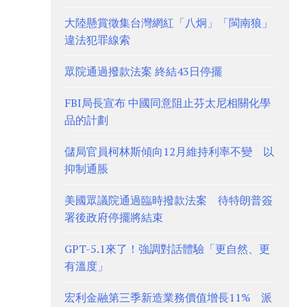
大陸懸賞徵集台灣網紅「八炯」「閩南狼」
違法犯罪線索
眾院通過撥款法案 終結43日停擺
FBI局長宣布 中國同意阻止芬太尼相關化學
品的計劃
儲局官員柯林斯傾向12月維持利率不變 以
抑制通脹
美國眾議院通過臨時撥款法案 待特朗普簽
署後政府停擺將結束
GPT-5.1來了！強調對話體驗「更自然、更
有溫度」
宏利金融第三季新造業務價值增長11% 派