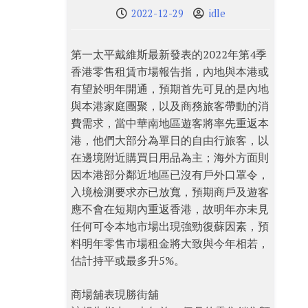
2022-12-29
idle
第一太平戴維斯最新發表的2022年第4季
香港零售租賃市場報告指，內地與本港或
有望於明年開通，預期首先可見的是內地
與本港家庭團聚，以及商務旅客帶動的消
費需求，當中華南地區遊客將率先重返本
港，他們大部分為單日的自由行旅客，以
在邊境附近購買日用品為主；海外方面則
因本港部分鄰近地區已沒有戶外口罩令，
入境檢測要求亦已放寬，預期商戶及遊客
應不會在短期內重返香港，故明年亦未見
任何可令本地市場出現強勁復蘇因素，預
料明年零售市場租金將大致與今年相若，
估計持平或最多升5%。
商場舖表現勝街舖