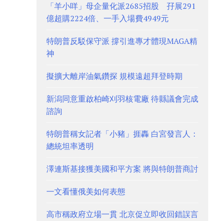
「羊小咩」母企量化派2685招股 孖展291
億超購2224倍、一手入場費4949元
特朗普反駁保守派 撐引進專才體現MAGA精
神
擬擴大離岸油氣鑽探 規模遠超拜登時期
新潟同意重啟柏崎刈羽核電廠 待縣議會完成
諮詢
特朗普稱女記者「小豬」捱轟 白宮發言人：
總統坦率透明
澤連斯基接獲美國和平方案 將與特朗普商討
一文看懂俄美如何表態
高市稱政府立場一貫 北京促立即收回錯誤言