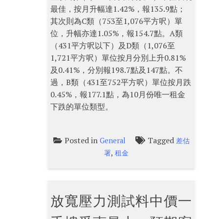
最佳，按月升幅達1.42%，報135.9點；
其次則為C類（753至1,076平方呎）單
位，升幅亦達1.05%，報154.7點。A類
（431平方呎以下）及D類（1,076至
1,721平方呎）單位按月分別上升0.81%
及0.41%，分別報198.7點及147點。不
過，B類（431至752平方呎）單位按月跌
0.45%，報177.1點，為10月份唯一租金
下跌的單位類型。
Posted in
Tagged
General
差估
,
署
租金
放寬壓力測試料中價一