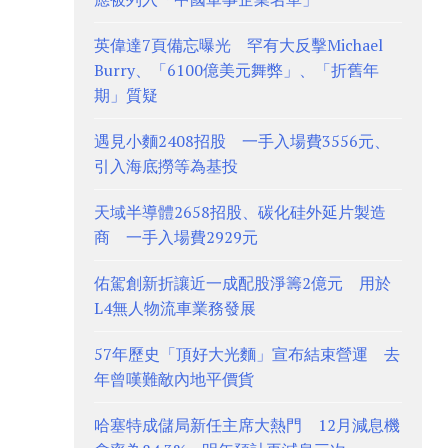
英偉達7頁備忘曝光 罕有大反擊Michael
Burry、「6100億美元舞弊」、「折舊年
期」質疑
遇見小麵2408招股 一手入場費3556元、
引入海底撈等為基投
天域半導體2658招股、碳化硅外延片製造
商 一手入場費2929元
佑駕創新折讓近一成配股淨籌2億元 用於
L4無人物流車業務發展
57年歷史「頂好大光麵」宣布結束營運 去
年曾嘆難敵內地平價貨
哈塞特成儲局新任主席大熱門 12月減息機