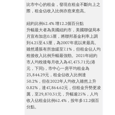
比市中心的租金，發現在租金不斷向上之
際，租金佔收入比例亦愈來愈高。
紐約比例62.4% 增12.2個百分點
升幅最大者為美國紐約市，美國聯儲局本
月宣布加息0.5厘，將聯邦基金利率上調
到4.25至4.5厘，為2007年底以來最高。
雖然通脹有所放緩至7.1%，但租金佔人均
稅後收入比例升幅最強勁。2021年紐約
市人均稅後每月收入為47,473.71元(港
元，下同)，市中心一房平均租金為
23,844.29元，租金佔收入比例達
50.2%，但在2022年人均收入雖然上升
0.82%，達47,864.62元，但租金升勢更凌
厲，至29,870.31元，升幅逾25%，人均
收入佔租金比例62.4%，按年多12.2個百
分點。