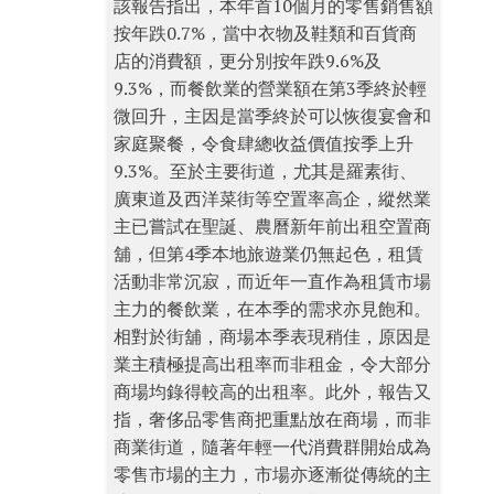
該報告指出，本年首10個月的零售銷售額
按年跌0.7%，當中衣物及鞋類和百貨商
店的消費額，更分別按年跌9.6%及
9.3%，而餐飲業的營業額在第3季終於輕
微回升，主因是當季終於可以恢復宴會和
家庭聚餐，令食肆總收益價值按季上升
9.3%。至於主要街道，尤其是羅素街、
廣東道及西洋菜街等空置率高企，縱然業
主已嘗試在聖誕、農曆新年前出租空置商
舖，但第4季本地旅遊業仍無起色，租賃
活動非常沉寂，而近年一直作為租賃市場
主力的餐飲業，在本季的需求亦見飽和。
相對於街舖，商場本季表現稍佳，原因是
業主積極提高出租率而非租金，令大部分
商場均錄得較高的出租率。此外，報告又
指，奢侈品零售商把重點放在商場，而非
商業街道，隨著年輕一代消費群開始成為
零售市場的主力，市場亦逐漸從傳統的主