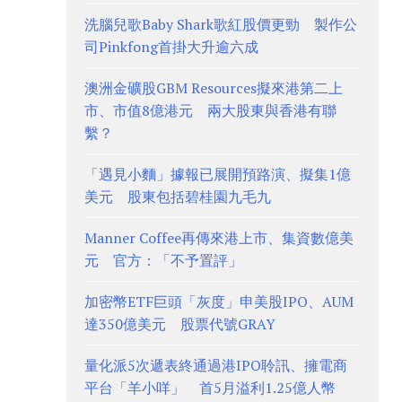
洗腦兒歌Baby Shark歌紅股價更勁 製作公
司Pinkfong首掛大升逾六成
澳洲金礦股GBM Resources擬來港第二上
市、市值8億港元 兩大股東與香港有聯
繫？
「遇見小麵」據報已展開預路演、擬集1億
美元 股東包括碧桂園九毛九
Manner Coffee再傳來港上市、集資數億美
元 官方：「不予置評」
加密幣ETF巨頭「灰度」申美股IPO、AUM
達350億美元 股票代號GRAY
量化派5次遞表終通過港IPO聆訊、擁電商
平台「羊小咩」 首5月溢利1.25億人幣