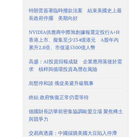
特朗普簽署臨時撥款法案 結束美國史上最
長政府停擺 美期向好
NVIDIA供應商中際旭創據報選定投行A+H
香港上市、擬集至少234億港元 A股年內
累升2.8倍、市值逼5300億人幣
高盛：AI投資回報成疑 企業應用落後於需
求 槓桿與循環投資為潛在風險
烏暫停和談 俄促美避升級戰事
終結 政府恢復正常仍需等待
德國財長訪華前密集協調歐盟立場 聚焦稀土
與競爭力
交易商透露：中國採購美國大豆陷入停滯