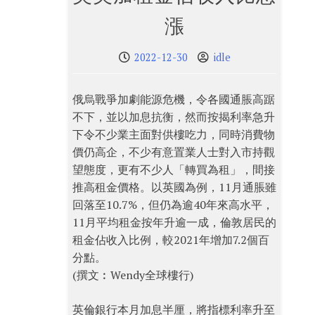
漲
2022-12-30
idle
俄烏戰爭加劇能源危機，令各國通脹高踞
不下，並以加息抗衡，然而按揭利率急升
下令不少業主面對供樓吃力，同時消費物
價仍高企，不少有意置業人士對入市持觀
望態度，更有不少人「轉買為租」，間接
推高租金價格。以英國為例，11月通脹雖
回落至10.7%，但仍為逾40年來高水平，
11月平均租金按年升逾一成，倫敦居民的
租金佔收入比例，較2021年增加7.2個百
分點。
(撰文︰Wendy全球樓行)
英倫銀行本月加息半厘，將指標利率升至