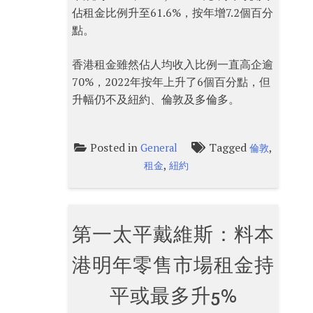
佔租金比例升至61.6%，按年增7.2個百分
點。
香港租金雖然佔人均收入比例一直高企逾
70%，2022年按年上升了6個百分點，但
升幅仍不及紐約、倫敦及多倫多。
Posted in
Tagged
,
General
倫敦
,
租金
紐約
第一太平戴維斯：料本
港明年零售市場租金持
平或最多升5%