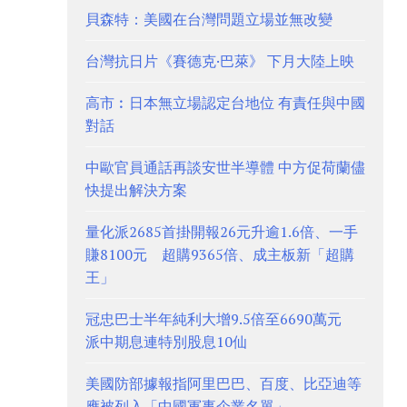
貝森特：美國在台灣問題立場並無改變
台灣抗日片《賽德克·巴萊》 下月大陸上映
高市︰日本無立場認定台地位 有責任與中國
對話
中歐官員通話再談安世半導體 中方促荷蘭儘
快提出解決方案
量化派2685首掛開報26元升逾1.6倍、一手
賺8100元 超購9365倍、成主板新「超購
王」
冠忠巴士半年純利大增9.5倍至6690萬元
派中期息連特別股息10仙
美國防部據報指阿里巴巴、百度、比亞迪等
應被列入「中國軍事企業名單」