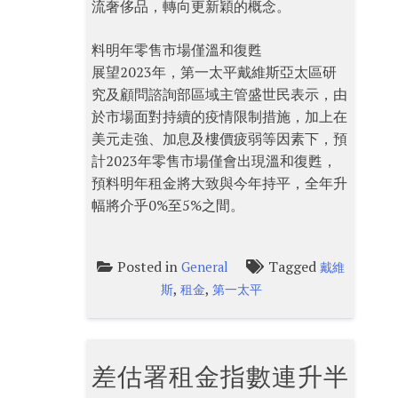
流奢侈品，轉向更新穎的概念。
料明年零售市場僅溫和復甦
展望2023年，第一太平戴維斯亞太區研
究及顧問諮詢部區域主管盛世民表示，由
於市場面對持續的疫情限制措施，加上在
美元走強、加息及樓價疲弱等因素下，預
計2023年零售市場僅會出現溫和復甦，
預料明年租金將大致與今年持平，全年升
幅將介乎0%至5%之間。
Posted in
Tagged
General
戴維
,
,
斯
租金
第一太平
差估署租金指數連升半