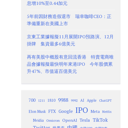
息增10%至0.44加元
5年前因財務造假退市 瑞幸咖啡CEO：正
準備重新在美國上市
京東工業據報擬11月展開IPO預路演、12月
掛牌 集資最多6億美元
再有美股中概股有意回流香港 特賣電商唯
品會據報擬最快明年來港IPO 今年股價累
升47%、市值逼百億美元
9988
700
1810
AI
Apple
1211
9992
ChatGPT
IPO
Google
FTX
Meta
Elon Musk
Netflix
TikTok
Tesla
OpenAI
Nvidia
Omicron
Twitter
中國
世界盃