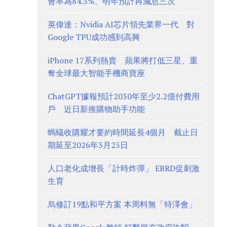
會率為84.3%、明年預計再減息三次
英偉達：Nvidia AI芯片領先業界一代 對
Google TPU成功感到高興
iPhone 17系列熱賣 蘋果將打低三星、重
奪全球最大智能手機商寶座
ChatGPT據報預計2030年至少2.2億付費用
戶 近日新推購物助手功能
螞蟻收購耀才要約時間延長4個月 截止日
期延至2026年3月25日
人口老化成增長「計時炸彈」 EBRD促刺激
生育
烏修訂19點和平方案 本周料無「特澤會」