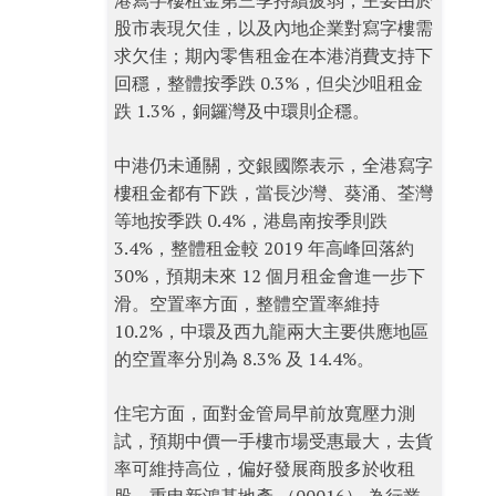
港寫字樓租金第三季持續疲弱，主要由於
股市表現欠佳，以及內地企業對寫字樓需
求欠佳；期內零售租金在本港消費支持下
回穩，整體按季跌 0.3%，但尖沙咀租金
跌 1.3%，銅鑼灣及中環則企穩。
中港仍未通關，交銀國際表示，全港寫字
樓租金都有下跌，當長沙灣、葵涌、荃灣
等地按季跌 0.4%，港島南按季則跌
3.4%，整體租金較 2019 年高峰回落約
30%，預期未來 12 個月租金會進一步下
滑。空置率方面，整體空置率維持
10.2%，中環及西九龍兩大主要供應地區
的空置率分別為 8.3% 及 14.4%。
住宅方面，面對金管局早前放寬壓力測
試，預期中價一手樓市場受惠最大，去貨
率可維持高位，偏好發展商股多於收租