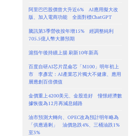
阿里巴巴股價曾大升近6% AI應用擬大改
版、加入電商功能 全面對標ChatGPT
騰訊第3季營收按年增15% 經調整純利
705.5億人幣大勝預期
滬指午後持續上揚 刷新10年新高
百度自研AI芯片昆侖芯「M100」明年初上
市 李彥宏：AI產業芯片獨大不健康、應用
層應創百倍價值
金價重上4200美元、金股造好 憧憬經濟數
據恢復為12月再減息鋪路
油市預測大轉向、OPEC改為預計明年略為
「供應過剩」 油價急跌4%、三桶油跌1%
至3%