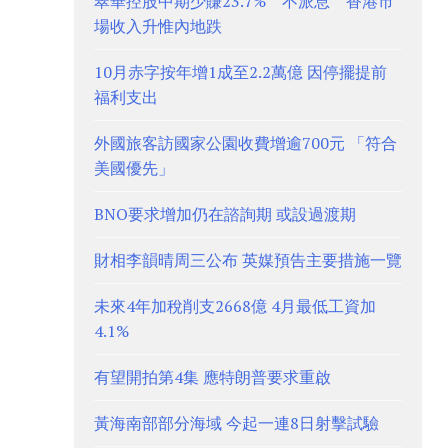
翠華控股中期少賺23.7% 不派息 香港市
場收入升惟內地跌
10月赤字按年增1成至2.2萬億 因停擺提前
福利支出
外國旅客訪國家公園收費增逾700元 「符合
美國優先」
BNO要求增加仍在諮詢期 或設過渡期
財相李韻晴周三公布 英媒預告主要措施一覽
未來4年加稅削支2668億 4月最低工資加
4.1%
有望開拍第4集 應特朗普要求重啟
黃海南部部分海域 今起一連8日射擊試驗