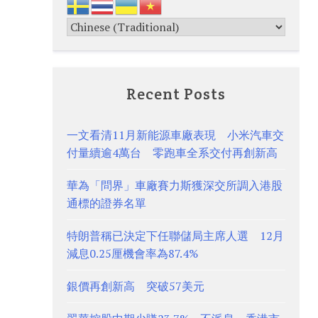
Recent Posts
一文看清11月新能源車廠表現 小米汽車交
付量續逾4萬台 零跑車全系交付再創新高
華為「問界」車廠賽力斯獲深交所調入港股
通標的證券名單
特朗普稱已決定下任聯儲局主席人選 12月
減息0.25厘機會率為87.4%
銀價再創新高 突破57美元