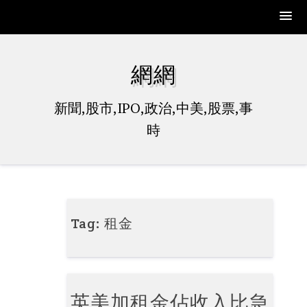
Skip
to
網網
content
新聞,股市,IPO,政治,中美,股票,事
時
Tag:
租金
英美加租金佔收入比急