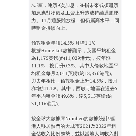
3.5厘，連續9次加息，並指未來或須繼續
加息應對物價及工資上升造成持續通脹壓
力。11月通脹雖放緩，但仍屬高水平，同
時租金持續向上。
倫敦租金年漲14.5% 月增1.1%
根據Home Let數據顯示，英國平均租金
為1,175英鎊(約11,029港元)，按年漲
11.1%，按月升0.3%。其中大倫敦地區平
均租金每月2,011英鎊(約18,876港元)。
與去年相比，倫敦租金上升14.5%，按月
亦增加1.1%。其中，西敏寺地區在過去5
年平均租金漲49.6%，達3,315英鎊(約
31,116港元)。
按全球大數據庫Numbeo的數據統計9個
港人移居熱門的大城市2021及2022年租
金佔收入比例趨勢，並以當地人均收入對